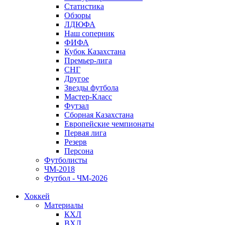
Статистика
Обзоры
ЛДЮФА
Наш соперник
ФИФА
Кубок Казахстана
Премьер-лига
СНГ
Другое
Звезды футбола
Мастер-Класс
Футзал
Сборная Казахстана
Европейские чемпионаты
Первая лига
Резерв
Персона
Футболисты
ЧМ-2018
Футбол - ЧМ-2026
Хоккей
Материалы
КХЛ
ВХЛ