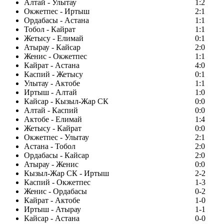
Алтай - Улытау
1:2
Окжетпес - Иртыш
2:1
Ордабасы - Астана
1:1
Тобол - Кайрат
1:1
Жетысу - Елимай
0:1
Атырау - Кайсар
2:0
Женис - Окжетпес
1:1
Кайрат - Астана
4:0
Каспий - Жетысу
0:1
Улытау - Актобе
1:1
Иртыш - Алтай
1:0
Кайсар - Кызыл-Жар СК
0:0
Алтай - Каспий
0:0
Актобе - Елимай
1:4
Жетысу - Кайрат
0:0
Окжетпес - Улытау
2:1
Астана - Тобол
2:0
Ордабасы - Кайсар
2:0
Атырау - Женис
0:0
Кызыл-Жар СК - Иртыш
2-2
Каспий - Окжетпес
1-3
Женис - Ордабасы
0-2
Кайрат - Актобе
1-0
Иртыш - Атырау
1-1
Кайсар - Астана
0-0