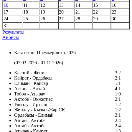
10
11
12
13
14
15
16
17
18
19
20
21
22
23
24
25
26
27
28
29
30
31
Результаты
Анонсы
Казахстан. Премьер-лига-2026
(07.03.2026 - 01.11.2026)
Каспий - Женис
3:2
Кайрат - Ордабасы
2:1
Елимай - Кайсар
1:1
Астана - Алтай
4:1
Тобол - Атырау
1:0
Актобе - Окжетпес
2:1
Улытау - Иртыш
1:2
Жетысу - Кызыл-Жар СК
1:2
Ордабасы - Елимай
3:1
Алтай - Актобе
2:4
Алтай - Актобе
2:4
Атырау - Кайрат
1:3