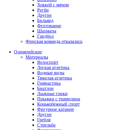
Хоккей с мячом
Регби
Другие
Бильярд
Фехтование
Шахматы
Гандбол
Финская команда отказалась
Олимпийские
Материалы
Велоспорт
Легкая атлетика
Водные виды
Тяжелая атлетика
Гимнастика
Биатлон
Лыжные гонки
Прыжки с трамплина
Конькобежный спорт
Фигурное катание
Другие
Гребля
Стрельба