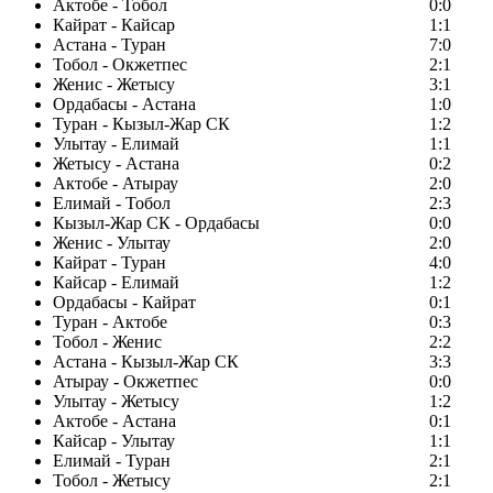
Актобе - Тобол
0:0
Кайрат - Кайсар
1:1
Астана - Туран
7:0
Тобол - Окжетпес
2:1
Женис - Жетысу
3:1
Ордабасы - Астана
1:0
Туран - Кызыл-Жар СК
1:2
Улытау - Елимай
1:1
Жетысу - Астана
0:2
Актобе - Атырау
2:0
Елимай - Тобол
2:3
Кызыл-Жар СК - Ордабасы
0:0
Женис - Улытау
2:0
Кайрат - Туран
4:0
Кайсар - Елимай
1:2
Ордабасы - Кайрат
0:1
Туран - Актобе
0:3
Тобол - Женис
2:2
Астана - Кызыл-Жар СК
3:3
Атырау - Окжетпес
0:0
Улытау - Жетысу
1:2
Актобе - Астана
0:1
Кайсар - Улытау
1:1
Елимай - Туран
2:1
Тобол - Жетысу
2:1