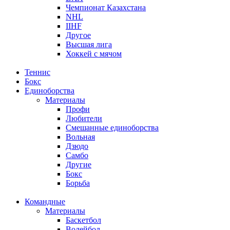
Чемпионат Казахстана
NHL
IIHF
Другое
Высшая лига
Хоккей с мячом
Теннис
Бокс
Единоборства
Материалы
Профи
Любители
Смешанные единоборства
Вольная
Дзюдо
Самбо
Другие
Бокс
Борьба
Командные
Материалы
Баскетбол
Волейбол