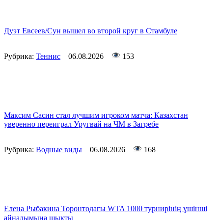
Дуэт Евсеев/Сун вышел во второй круг в Стамбуле
Рубрика:
Теннис
06.08.2026
153
Максим Сасин стал лучшим игроком матча: Казахстан
уверенно переиграл Уругвай на ЧМ в Загребе
Рубрика:
Водные виды
06.08.2026
168
Елена Рыбакина Торонтодағы WTA 1000 турнирінің үшінші
айналымына шықты