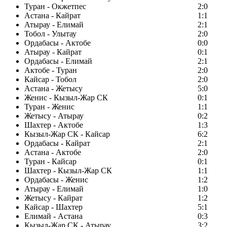
Туран - Окжетпес
2:0
Астана - Кайрат
1:1
Атырау - Елимай
2:1
Тобол - Улытау
2:0
Ордабасы - Актобе
0:0
Атырау - Кайрат
0:1
Ордабасы - Елимай
2:1
Актобе - Туран
2:0
Кайсар - Тобол
2:0
Астана - Жетысу
5:0
Женис - Кызыл-Жар СК
0:1
Туран - Женис
1:1
Жетысу - Атырау
0:2
Шахтер - Актобе
1:3
Кызыл-Жар СК - Кайсар
6:2
Ордабасы - Кайрат
2:1
Астана - Актобе
2:0
Туран - Кайсар
0:1
Шахтер - Кызыл-Жар СК
1:1
Ордабасы - Женис
1:2
Атырау - Елимай
1:0
Жетысу - Кайрат
1:2
Кайсар - Шахтер
5:1
Елимай - Астана
0:3
Кызыл-Жар СК - Атырау
3:2