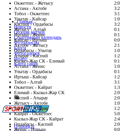
Окжетпес - Жетысу
2:0
Астана - Актобе
3:2
Тобол - Окжетпес
3:1
Улытау - Кайсар
1:0
Главная
Каспий - Ордабасы
3:2
Новости
Жетысу - Алтай
0:1
Обзоры матчей
Иртыш - Женис
0:1
Спортивный календарь
Кайсар - Иртыш
0:0
Футболисты
Актобе - Жетысу
2:1
Блоги
Ордабасы - Улытау
1:0
Фотогалерея
Атырау - Каспий
1:2
Видео
Кызыл-Жар СК - Елимай
0:1
Карта сайта
Астана - Женис
1:0
Улытау - Ордабасы
0:1
Иртыш - Кайсар
1:2
Тобол - Алтай
3:1
Есть идея?
Окжетпес - Кайрат
1:3
Сообщить о мероприятии
Елимай - Кызыл-Жар СК
2:0
Каспий - Атырау
Перейти на старый сайт
2:0
Жетысу - Актобе
1:0
Елимай - Атырау
1:2
Кайрат - Окжетпес
5:0
Кызыл-Жар СК - Кайрат
2:4
Ордабасы - Каспий
2:0
О проекте
Женис - Иртыш
0:0