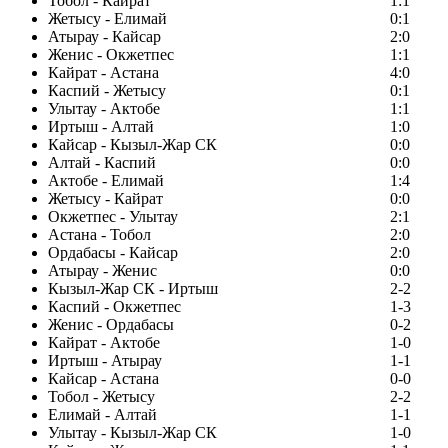
Тобол - Кайрат
1:1
Жетысу - Елимай
0:1
Атырау - Кайсар
2:0
Женис - Окжетпес
1:1
Кайрат - Астана
4:0
Каспий - Жетысу
0:1
Улытау - Актобе
1:1
Иртыш - Алтай
1:0
Кайсар - Кызыл-Жар СК
0:0
Алтай - Каспий
0:0
Актобе - Елимай
1:4
Жетысу - Кайрат
0:0
Окжетпес - Улытау
2:1
Астана - Тобол
2:0
Ордабасы - Кайсар
2:0
Атырау - Женис
0:0
Кызыл-Жар СК - Иртыш
2-2
Каспий - Окжетпес
1-3
Женис - Ордабасы
0-2
Кайрат - Актобе
1-0
Иртыш - Атырау
1-1
Кайсар - Астана
0-0
Тобол - Жетысу
2-2
Елимай - Алтай
1-1
Улытау - Кызыл-Жар СК
1-0