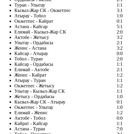
Туран - Улытау
1:1
Кызыл-Жар СК - Окжетпес
3:1
Атырау - Тобол
1:0
Окжетпес - Кайрат
0:1
Астана - Кайсар
5:1
Елимай - Кызыл-Жар СК
2:0
Актобе - Жетысу
3:2
Улытау - Ордабасы
2:1
Женис - Астана
3:2
Кайсар - Атырау
0:0
Тобол - Туран
2:0
Кайсар - Ордабасы
1:1
Елимай - Актобе
2:1
Женис - Кайрат
1:2
Атырау - Туран
1:1
Окжетпес - Жетысу
1:2
Улытау - Кызыл-Жар СК
1:1
Жетысу - Ордабасы
1:0
Кызыл-Жар СК - Атырау
0:1
Окжетпес - Улытау
1:0
Елимай - Женис
1:2
Актобе - Тобол
0:0
Кайрат - Кайсар
1:1
Астана - Туран
7:0