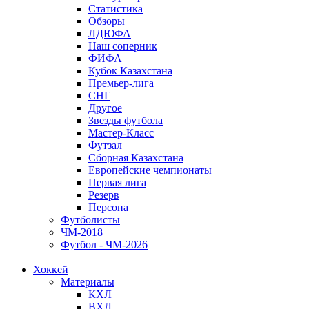
Статистика
Обзоры
ЛДЮФА
Наш соперник
ФИФА
Кубок Казахстана
Премьер-лига
СНГ
Другое
Звезды футбола
Мастер-Класс
Футзал
Сборная Казахстана
Европейские чемпионаты
Первая лига
Резерв
Персона
Футболисты
ЧМ-2018
Футбол - ЧМ-2026
Хоккей
Материалы
КХЛ
ВХЛ