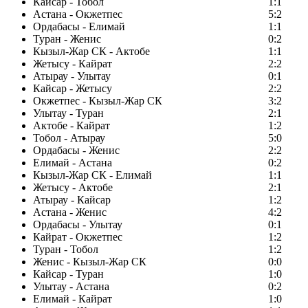
Кайсар - Тобол
1:1
Астана - Окжетпес
5:2
Ордабасы - Елимай
1:1
Туран - Женис
0:2
Кызыл-Жар СК - Актобе
1:1
Жетысу - Кайрат
2:2
Атырау - Улытау
0:1
Кайсар - Жетысу
2:2
Окжетпес - Кызыл-Жар СК
3:2
Улытау - Туран
2:1
Актобе - Кайрат
1:2
Тобол - Атырау
5:0
Ордабасы - Женис
2:2
Елимай - Астана
0:2
Кызыл-Жар СК - Елимай
1:1
Жетысу - Актобе
2:1
Атырау - Кайсар
1:2
Астана - Женис
4:2
Ордабасы - Улытау
0:1
Кайрат - Окжетпес
1:2
Туран - Тобол
1:2
Женис - Кызыл-Жар СК
0:0
Кайсар - Туран
1:0
Улытау - Астана
0:2
Елимай - Кайрат
1:0