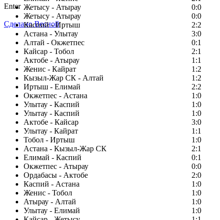
Enter
Жетысу - Атырау
0:0
Жетысу - Атырау
0:0
Сделано Весной
Каспий - Иртыш
2:2
Астана - Улытау
3:0
Алтай - Окжетпес
0:1
Кайсар - Тобол
2:1
Актобе - Атырау
1:1
Женис - Кайрат
1:2
Кызыл-Жар СК - Алтай
1:2
Иртыш - Елимай
2:2
Окжетпес - Астана
1:0
Улытау - Каспий
1:0
Улытау - Каспий
1:0
Актобе - Кайсар
3:0
Улытау - Кайрат
1:1
Тобол - Иртыш
1:0
Астана - Кызыл-Жар СК
2:1
Елимай - Каспий
0:1
Окжетпес - Атырау
0:0
Ордабасы - Актобе
2:0
Каспий - Астана
1:0
Женис - Тобол
1:0
Атырау - Алтай
1:0
Улытау - Елимай
1:0
Кайсар - Жетысу
1:1