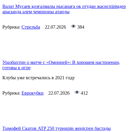
Валат Мусаев қозғалмалы нысанаға оқ отудан жасөспірімдер
арасында әлем чемпионы атанды
Рубрика:
Стрельба
22.07.2026
384
Уразбахтин о матче с «Омонией»: В хорошем настроении,
готовы к игре
Клубы уже встречались в 2021 году
Рубрика:
Еврокубки
22.07.2026
412
Тимофей Скатов ATP 250 турнирін жеңіспен бастады