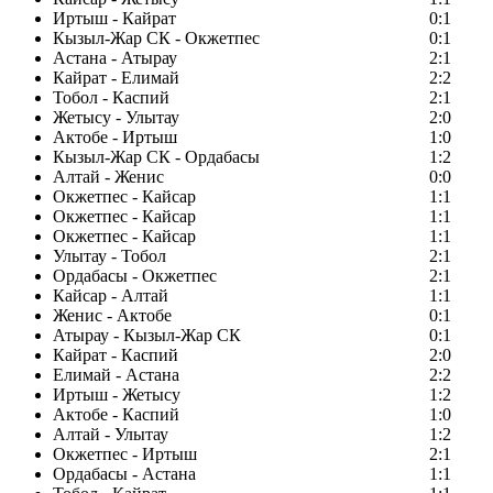
Иртыш - Кайрат
0:1
Кызыл-Жар СК - Окжетпес
0:1
Астана - Атырау
2:1
Кайрат - Елимай
2:2
Тобол - Каспий
2:1
Жетысу - Улытау
2:0
Актобе - Иртыш
1:0
Кызыл-Жар СК - Ордабасы
1:2
Алтай - Женис
0:0
Окжетпес - Кайсар
1:1
Окжетпес - Кайсар
1:1
Окжетпес - Кайсар
1:1
Улытау - Тобол
2:1
Ордабасы - Окжетпес
2:1
Кайсар - Алтай
1:1
Женис - Актобе
0:1
Атырау - Кызыл-Жар СК
0:1
Кайрат - Каспий
2:0
Елимай - Астана
2:2
Иртыш - Жетысу
1:2
Актобе - Каспий
1:0
Алтай - Улытау
1:2
Окжетпес - Иртыш
2:1
Ордабасы - Астана
1:1