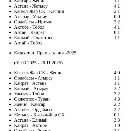
Кайсар - Женис
1:1
Астана - Жетысу
4:1
Кызыл-Жар СК - Каспий
2:1
Атырау - Улытау
0:0
Ордабасы - Иртыш
2:2
Актобе - Тобол
4:1
Алтай - Кайрат
0:1
Елимай - Окжетпес
1:1
Алтай - Тобол
Казахстан. Премьер-лига -2025
(01.03.2025 - 26.11.2025)
Кызыл-Жар СК - Женис
4:0
Ордабасы - Атырау
1:1
Кайрат - Астана
1:1
Елимай - Атырау
3:2
Улытау - Тобол
2:2
Окжетпес - Туран
4:3
Женис - Кайсар
2:2
Актобе - Ордабасы
2:2
Жетысу - Кызыл-Жар СК
0:1
Астана - Елимай
3:3
Кайрат - Актобе
1:0
Ордабасы - Женис
2:1