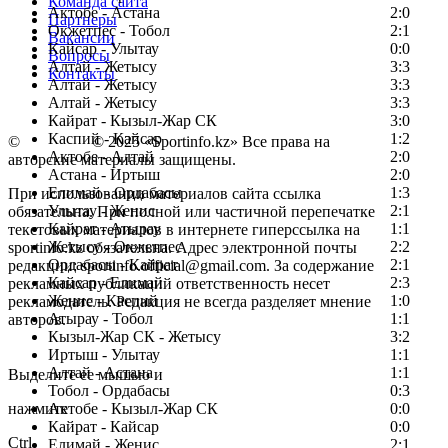
Команда сайта
Актобе - Астана
2:0
Партнеры
Окжетпес - Тобол
2:1
Вакансии
Кайсар - Улытау
0:0
Вопросы
Алтай - Жетысу
3:3
Контакты
Алтай - Жетысу
3:3
Алтай - Жетысу
3:3
Кайрат - Кызыл-Жар СК
3:0
Каспий - Кайсар
1:2
©
Copyright
© 2025 «Sportinfo.kz» Все права на
Актобе - Алтай
2:0
авторские материалы защищены.
Астана - Иртыш
2:0
Елимай - Ордабасы
1:3
При использовании материалов сайта ссылка
Улытау - Женис
2:1
обязательна. При полной или частичной перепечатке
Кайрат - Атырау
1:1
текстовых материалов в интернете гиперссылка на
Жетысу - Окжетпес
2:2
sportinfo.kz обязательна. Адрес электронной почты
Ордабасы - Кайрат
2:1
редакции: sportinfo.official@gmail.com. За содержание
Кайсар - Елимай
2:3
рекламных публикаций ответственность несет
Женис - Каспий
1:0
рекламодатель. Редакция не всегда разделяет мнение
Атырау - Тобол
1:1
авторов.
Кызыл-Жар СК - Жетысу
3:2
Заметили ошибку в тексте?
Иртыш - Улытау
1:1
Алтай - Астана
1:1
Выделите ее мышью и
Тобол - Ордабасы
0:3
нажмите
Актобе - Кызыл-Жар СК
0:0
Кайрат - Кайсар
0:0
Ctrl
Елимай - Женис
2:1