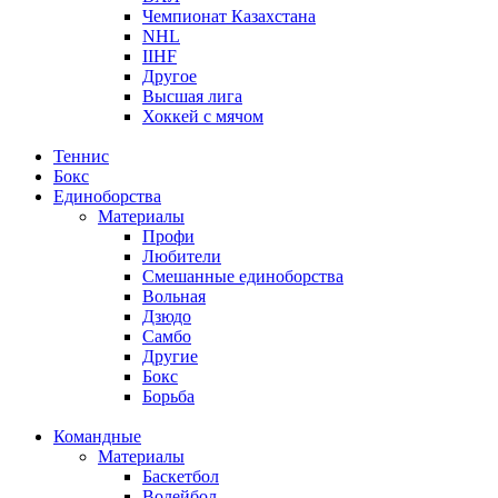
Чемпионат Казахстана
NHL
IIHF
Другое
Высшая лига
Хоккей с мячом
Теннис
Бокс
Единоборства
Материалы
Профи
Любители
Смешанные единоборства
Вольная
Дзюдо
Самбо
Другие
Бокс
Борьба
Командные
Материалы
Баскетбол
Волейбол