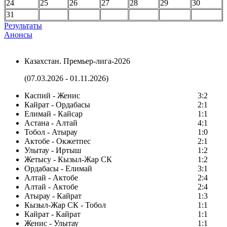
24
25
26
27
28
29
30
31
Результаты
Анонсы
Казахстан. Премьер-лига-2026
(07.03.2026 - 01.11.2026)
Каспий - Женис
3:2
Кайрат - Ордабасы
2:1
Елимай - Кайсар
1:1
Астана - Алтай
4:1
Тобол - Атырау
1:0
Актобе - Окжетпес
2:1
Улытау - Иртыш
1:2
Жетысу - Кызыл-Жар СК
1:2
Ордабасы - Елимай
3:1
Алтай - Актобе
2:4
Алтай - Актобе
2:4
Атырау - Кайрат
1:3
Кызыл-Жар СК - Тобол
1:1
Кайрат - Кайрат
1:1
Женис - Улытау
1:1