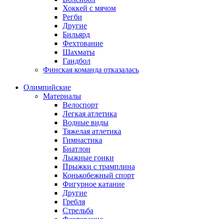
Хоккей с мячом
Регби
Другие
Бильярд
Фехтование
Шахматы
Гандбол
Финская команда отказалась
Олимпийские
Материалы
Велоспорт
Легкая атлетика
Водные виды
Тяжелая атлетика
Гимнастика
Биатлон
Лыжные гонки
Прыжки с трамплина
Конькобежный спорт
Фигурное катание
Другие
Гребля
Стрельба