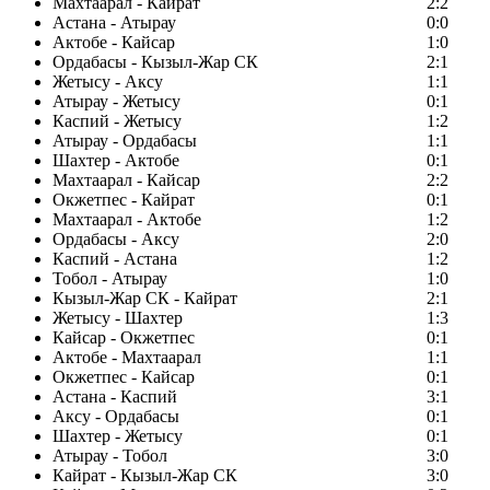
Махтаарал - Кайрат
2:2
Астана - Атырау
0:0
Актобе - Кайсар
1:0
Ордабасы - Кызыл-Жар СК
2:1
Жетысу - Аксу
1:1
Атырау - Жетысу
0:1
Каспий - Жетысу
1:2
Атырау - Ордабасы
1:1
Шахтер - Актобе
0:1
Махтаарал - Кайсар
2:2
Окжетпес - Кайрат
0:1
Махтаарал - Актобе
1:2
Ордабасы - Аксу
2:0
Каспий - Астана
1:2
Тобол - Атырау
1:0
Кызыл-Жар СК - Кайрат
2:1
Жетысу - Шахтер
1:3
Кайсар - Окжетпес
0:1
Актобе - Махтаарал
1:1
Окжетпес - Кайсар
0:1
Астана - Каспий
3:1
Аксу - Ордабасы
0:1
Шахтер - Жетысу
0:1
Атырау - Тобол
3:0
Кайрат - Кызыл-Жар СК
3:0