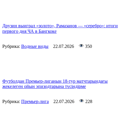
Друзин выиграл «золото», Рамазанов — «серебро»: итоги
первого дня ЧА в Бангкоке
Рубрика:
Водные виды
22.07.2026
350
Футболдан Премьер-лиганың 18-тур матчтарындағы
жекелеген ойын эпизодтарына түсіндірме
Рубрика:
Премьер-лига
22.07.2026
228