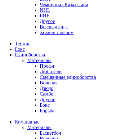
Чемпионат Казахстана
NHL
IIHF
Другое
Высшая лига
Хоккей с мячом
Теннис
Бокс
Единоборства
Материалы
Профи
Любители
Смешанные единоборства
Вольная
Дзюдо
Самбо
Другие
Бокс
Борьба
Командные
Материалы
Баскетбол
Волейбол