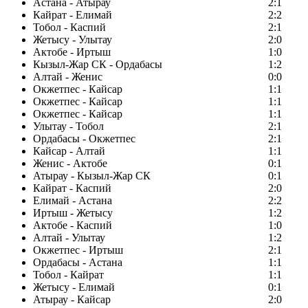
Астана - Атырау
2:1
Кайрат - Елимай
2:2
Тобол - Каспий
2:1
Жетысу - Улытау
2:0
Актобе - Иртыш
1:0
Кызыл-Жар СК - Ордабасы
1:2
Алтай - Женис
0:0
Окжетпес - Кайсар
1:1
Окжетпес - Кайсар
1:1
Окжетпес - Кайсар
1:1
Улытау - Тобол
2:1
Ордабасы - Окжетпес
2:1
Кайсар - Алтай
1:1
Женис - Актобе
0:1
Атырау - Кызыл-Жар СК
0:1
Кайрат - Каспий
2:0
Елимай - Астана
2:2
Иртыш - Жетысу
1:2
Актобе - Каспий
1:0
Алтай - Улытау
1:2
Окжетпес - Иртыш
2:1
Ордабасы - Астана
1:1
Тобол - Кайрат
1:1
Жетысу - Елимай
0:1
Атырау - Кайсар
2:0