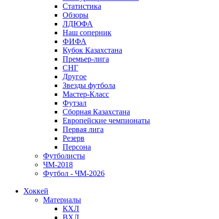
Статистика
Обзоры
ЛДЮФА
Наш соперник
ФИФА
Кубок Казахстана
Премьер-лига
СНГ
Другое
Звезды футбола
Мастер-Класс
Футзал
Сборная Казахстана
Европейские чемпионаты
Первая лига
Резерв
Персона
Футболисты
ЧМ-2018
Футбол - ЧМ-2026
Хоккей
Материалы
КХЛ
ВХЛ