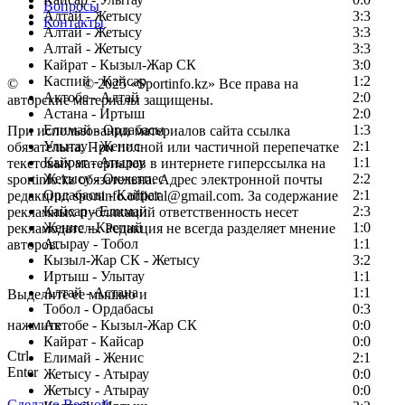
Вопросы
Алтай - Жетысу
3:3
Контакты
Алтай - Жетысу
3:3
Алтай - Жетысу
3:3
Кайрат - Кызыл-Жар СК
3:0
Каспий - Кайсар
1:2
©
Copyright
© 2025 «Sportinfo.kz» Все права на
Актобе - Алтай
2:0
авторские материалы защищены.
Астана - Иртыш
2:0
Елимай - Ордабасы
1:3
При использовании материалов сайта ссылка
Улытау - Женис
2:1
обязательна. При полной или частичной перепечатке
Кайрат - Атырау
1:1
текстовых материалов в интернете гиперссылка на
Жетысу - Окжетпес
2:2
sportinfo.kz обязательна. Адрес электронной почты
Ордабасы - Кайрат
2:1
редакции: sportinfo.official@gmail.com. За содержание
Кайсар - Елимай
2:3
рекламных публикаций ответственность несет
Женис - Каспий
1:0
рекламодатель. Редакция не всегда разделяет мнение
Атырау - Тобол
1:1
авторов.
Кызыл-Жар СК - Жетысу
3:2
Заметили ошибку в тексте?
Иртыш - Улытау
1:1
Алтай - Астана
1:1
Выделите ее мышью и
Тобол - Ордабасы
0:3
нажмите
Актобе - Кызыл-Жар СК
0:0
Кайрат - Кайсар
0:0
Ctrl
Елимай - Женис
2:1
Enter
Жетысу - Атырау
0:0
Жетысу - Атырау
0:0
Сделано Весной