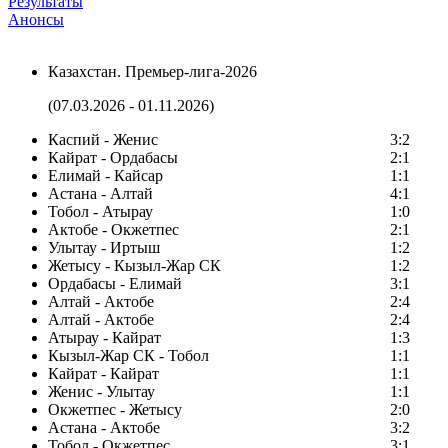
Результаты
Анонсы
Казахстан. Премьер-лига-2026
(07.03.2026 - 01.11.2026)
Каспий - Женис
3:2
Кайрат - Ордабасы
2:1
Елимай - Кайсар
1:1
Астана - Алтай
4:1
Тобол - Атырау
1:0
Актобе - Окжетпес
2:1
Улытау - Иртыш
1:2
Жетысу - Кызыл-Жар СК
1:2
Ордабасы - Елимай
3:1
Алтай - Актобе
2:4
Алтай - Актобе
2:4
Атырау - Кайрат
1:3
Кызыл-Жар СК - Тобол
1:1
Кайрат - Кайрат
1:1
Женис - Улытау
1:1
Окжетпес - Жетысу
2:0
Астана - Актобе
3:2
Тобол - Окжетпес
3:1