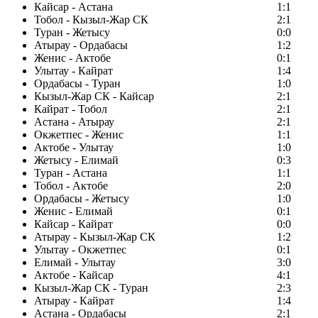
Кайсар - Астана
1:1
Тобол - Кызыл-Жар СК
2:1
Туран - Жетысу
0:0
Атырау - Ордабасы
1:2
Женис - Актобе
0:1
Улытау - Кайрат
1:4
Ордабасы - Туран
1:0
Кызыл-Жар СК - Кайсар
2:1
Кайрат - Тобол
2:1
Астана - Атырау
2:1
Окжетпес - Женис
1:1
Актобе - Улытау
1:0
Жетысу - Елимай
0:3
Туран - Астана
1:1
Тобол - Актобе
2:0
Ордабасы - Жетысу
1:0
Женис - Елимай
0:1
Кайсар - Кайрат
0:0
Атырау - Кызыл-Жар СК
1:2
Улытау - Окжетпес
0:1
Елимай - Улытау
3:0
Актобе - Кайсар
4:1
Кызыл-Жар СК - Туран
2:3
Атырау - Кайрат
1:4
Астана - Ордабасы
2:1