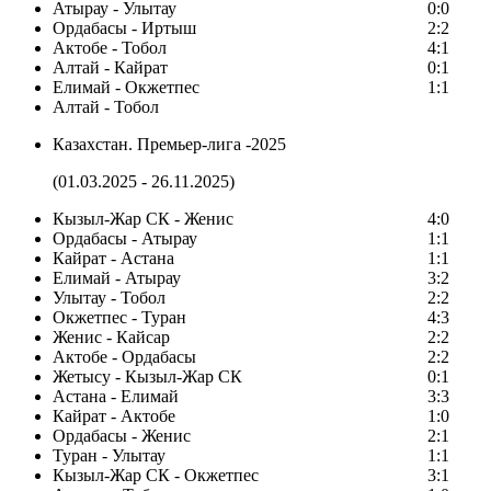
Атырау - Улытау
0:0
Ордабасы - Иртыш
2:2
Актобе - Тобол
4:1
Алтай - Кайрат
0:1
Елимай - Окжетпес
1:1
Алтай - Тобол
Казахстан. Премьер-лига -2025
(01.03.2025 - 26.11.2025)
Кызыл-Жар СК - Женис
4:0
Ордабасы - Атырау
1:1
Кайрат - Астана
1:1
Елимай - Атырау
3:2
Улытау - Тобол
2:2
Окжетпес - Туран
4:3
Женис - Кайсар
2:2
Актобе - Ордабасы
2:2
Жетысу - Кызыл-Жар СК
0:1
Астана - Елимай
3:3
Кайрат - Актобе
1:0
Ордабасы - Женис
2:1
Туран - Улытау
1:1
Кызыл-Жар СК - Окжетпес
3:1