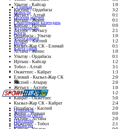
Улытау - Кайсар
1:0
Главная
Каспий - Ордабасы
3:2
Новости
Жетысу - Алтай
0:1
Обзоры матчей
Иртыш - Женис
0:1
Спортивный календарь
Кайсар - Иртыш
0:0
Футболисты
Актобе - Жетысу
2:1
Блоги
Ордабасы - Улытау
1:0
Фотогалерея
Атырау - Каспий
1:2
Видео
Кызыл-Жар СК - Елимай
0:1
Карта сайта
Астана - Женис
1:0
Улытау - Ордабасы
0:1
Иртыш - Кайсар
1:2
Тобол - Алтай
3:1
Есть идея?
Окжетпес - Кайрат
1:3
Сообщить о мероприятии
Елимай - Кызыл-Жар СК
2:0
Каспий - Атырау
Перейти на старый сайт
2:0
Жетысу - Актобе
1:0
Елимай - Атырау
1:2
Кайрат - Окжетпес
5:0
Кызыл-Жар СК - Кайрат
2:4
Ордабасы - Каспий
2:0
О проекте
Женис - Иртыш
0:0
Команда сайта
Актобе - Астана
2:0
Партнеры
Окжетпес - Тобол
2:1
Вакансии
Кайсар - Улытау
0:0