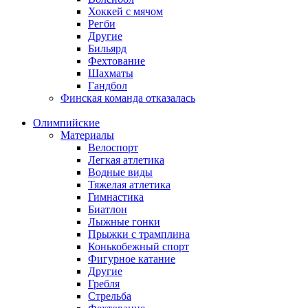
Хоккей с мячом
Регби
Другие
Бильярд
Фехтование
Шахматы
Гандбол
Финская команда отказалась
Олимпийские
Материалы
Велоспорт
Легкая атлетика
Водные виды
Тяжелая атлетика
Гимнастика
Биатлон
Лыжные гонки
Прыжки с трамплина
Конькобежный спорт
Фигурное катание
Другие
Гребля
Стрельба