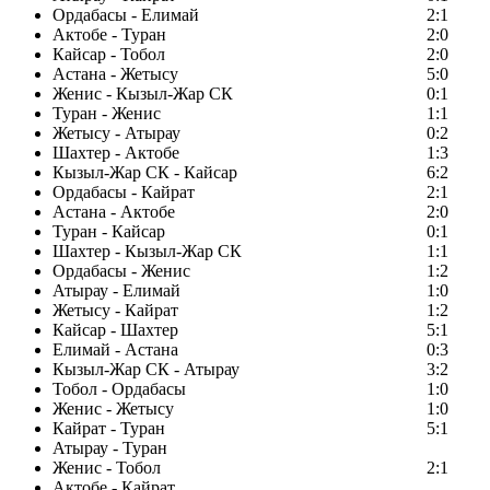
Ордабасы - Елимай
2:1
Актобе - Туран
2:0
Кайсар - Тобол
2:0
Астана - Жетысу
5:0
Женис - Кызыл-Жар СК
0:1
Туран - Женис
1:1
Жетысу - Атырау
0:2
Шахтер - Актобе
1:3
Кызыл-Жар СК - Кайсар
6:2
Ордабасы - Кайрат
2:1
Астана - Актобе
2:0
Туран - Кайсар
0:1
Шахтер - Кызыл-Жар СК
1:1
Ордабасы - Женис
1:2
Атырау - Елимай
1:0
Жетысу - Кайрат
1:2
Кайсар - Шахтер
5:1
Елимай - Астана
0:3
Кызыл-Жар СК - Атырау
3:2
Тобол - Ордабасы
1:0
Женис - Жетысу
1:0
Кайрат - Туран
5:1
Атырау - Туран
Женис - Тобол
2:1
Актобе - Кайрат