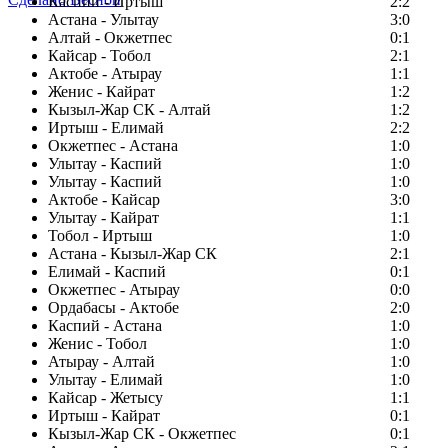
Каспий - Иртыш
2:2
Астана - Улытау
3:0
Алтай - Окжетпес
0:1
Кайсар - Тобол
2:1
Актобе - Атырау
1:1
Женис - Кайрат
1:2
Кызыл-Жар СК - Алтай
1:2
Иртыш - Елимай
2:2
Окжетпес - Астана
1:0
Улытау - Каспий
1:0
Улытау - Каспий
1:0
Актобе - Кайсар
3:0
Улытау - Кайрат
1:1
Тобол - Иртыш
1:0
Астана - Кызыл-Жар СК
2:1
Елимай - Каспий
0:1
Окжетпес - Атырау
0:0
Ордабасы - Актобе
2:0
Каспий - Астана
1:0
Женис - Тобол
1:0
Атырау - Алтай
1:0
Улытау - Елимай
1:0
Кайсар - Жетысу
1:1
Иртыш - Кайрат
0:1
Кызыл-Жар СК - Окжетпес
0:1