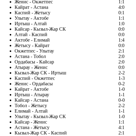
Женис - Окжетпес
1:1
Кайрат - Астана
4:0
Каспий - Жетысу
0:1
Улытау - Актобе
1:1
Иртыш - Алтай
1:0
Кайсар - Кызыл-Жар СК
0:0
Алтай - Каспий
0:0
Актобе - Елимай
1:4
Жетысу - Кайрат
0:0
Окжетпес - Улытау
2:1
Астана - Тобол
2:0
Ордабасы - Кайсар
2:0
Атырау - Женис
0:0
Кызыл-Жар СК - Иртыш
2-2
Каспий - Окжетпес
1-3
Женис - Ордабасы
0-2
Кайрат - Актобе
1-0
Иртыш - Атырау
1-1
Кайсар - Астана
0-0
Тобол - Жетысу
2-2
Елимай - Алтай
1-1
Улытау - Кызыл-Жар СК
1-0
Кайсар - Женис
1:1
Астана - Жетысу
4:1
Кызыл-Жар СК - Каспий
2:1