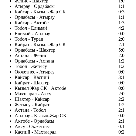
Женис - Шахтер
1:0
Атырау - Ордабасы
1:1
Кайсар - Кызыл-Жар СК
0:3
Ордабасы - Атырау
1:1
Кайсар - Актобе
1:3
Тобол - Елимай
4:2
Елимай - Атырау
0:0
Тобол - Туран
2:0
Кайрат - Кызыл-Жар СК
2:1
Ордабасы - Шахтер
5:0
Астана - Женис
2:0
Ордабасы - Астана
1:2
Тобол - Жетысу
1:2
Окжетпес - Атырау
0:0
Кайсар - Каспий
3:1
Кайрат - Шахтер
0:0
Кызыл-Жар СК - Актобе
0:0
Махтаарал - Аксу
2:0
Шахтер - Кайсар
2:2
Жетысу - Кайрат
1:2
Астана - Тобол
2:1
Атырау - Кызыл-Жар СК
0:0
Актобе - Ордабасы
2:1
Аксу - Окжетпес
0:1
Каспий - Махтаарал
0:2