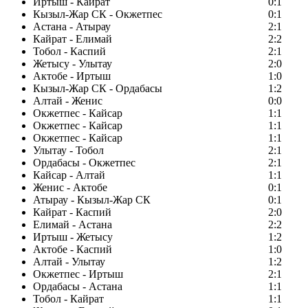
Иртыш - Кайрат
0:1
Кызыл-Жар СК - Окжетпес
0:1
Астана - Атырау
2:1
Кайрат - Елимай
2:2
Тобол - Каспий
2:1
Жетысу - Улытау
2:0
Актобе - Иртыш
1:0
Кызыл-Жар СК - Ордабасы
1:2
Алтай - Женис
0:0
Окжетпес - Кайсар
1:1
Окжетпес - Кайсар
1:1
Окжетпес - Кайсар
1:1
Улытау - Тобол
2:1
Ордабасы - Окжетпес
2:1
Кайсар - Алтай
1:1
Женис - Актобе
0:1
Атырау - Кызыл-Жар СК
0:1
Кайрат - Каспий
2:0
Елимай - Астана
2:2
Иртыш - Жетысу
1:2
Актобе - Каспий
1:0
Алтай - Улытау
1:2
Окжетпес - Иртыш
2:1
Ордабасы - Астана
1:1
Тобол - Кайрат
1:1