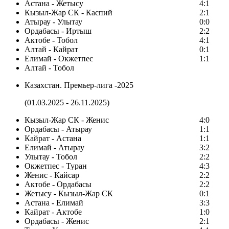
Астана - Жетысу
4:1
Кызыл-Жар СК - Каспий
2:1
Атырау - Улытау
0:0
Ордабасы - Иртыш
2:2
Актобе - Тобол
4:1
Алтай - Кайрат
0:1
Елимай - Окжетпес
1:1
Алтай - Тобол
Казахстан. Премьер-лига -2025
(01.03.2025 - 26.11.2025)
Кызыл-Жар СК - Женис
4:0
Ордабасы - Атырау
1:1
Кайрат - Астана
1:1
Елимай - Атырау
3:2
Улытау - Тобол
2:2
Окжетпес - Туран
4:3
Женис - Кайсар
2:2
Актобе - Ордабасы
2:2
Жетысу - Кызыл-Жар СК
0:1
Астана - Елимай
3:3
Кайрат - Актобе
1:0
Ордабасы - Женис
2:1