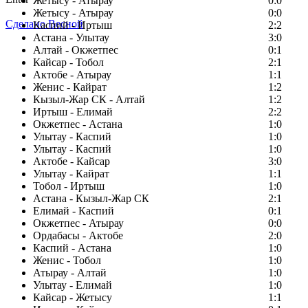
Жетысу - Атырау
0:0
Жетысу - Атырау
0:0
Сделано Весной
Каспий - Иртыш
2:2
Астана - Улытау
3:0
Алтай - Окжетпес
0:1
Кайсар - Тобол
2:1
Актобе - Атырау
1:1
Женис - Кайрат
1:2
Кызыл-Жар СК - Алтай
1:2
Иртыш - Елимай
2:2
Окжетпес - Астана
1:0
Улытау - Каспий
1:0
Улытау - Каспий
1:0
Актобе - Кайсар
3:0
Улытау - Кайрат
1:1
Тобол - Иртыш
1:0
Астана - Кызыл-Жар СК
2:1
Елимай - Каспий
0:1
Окжетпес - Атырау
0:0
Ордабасы - Актобе
2:0
Каспий - Астана
1:0
Женис - Тобол
1:0
Атырау - Алтай
1:0
Улытау - Елимай
1:0
Кайсар - Жетысу
1:1