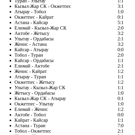
Туран - Улытау
1:1
Кызыл-Жар СК - Окжетпес
3:1
Атырау - Тобол
1:0
Окжетпес - Кайрат
0:1
Астана - Кайсар
5:1
Елимай - Кызыл-Жар СК
2:0
Актобе - Жетысу
3:2
Улытау - Ордабасы
2:1
Женис - Астана
3:2
Кайсар - Атырау
0:0
Тобол - Туран
2:0
Кайсар - Ордабасы
1:1
Елимай - Актобе
2:1
Женис - Кайрат
1:2
Атырау - Туран
1:1
Окжетпес - Жетысу
1:2
Улытау - Кызыл-Жар СК
1:1
Жетысу - Ордабасы
1:0
Кызыл-Жар СК - Атырау
0:1
Окжетпес - Улытау
1:0
Елимай - Женис
1:2
Актобе - Тобол
0:0
Кайрат - Кайсар
1:1
Астана - Туран
7:0
Тобол - Окжетпес
2:1