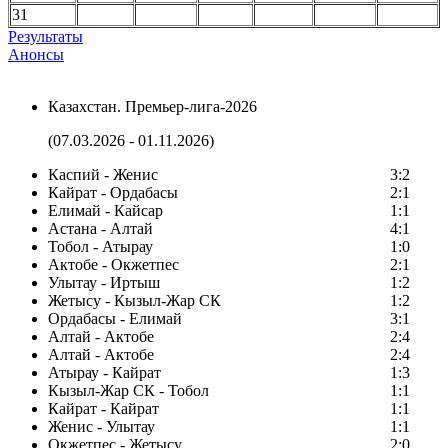
31
Результаты
Анонсы
Казахстан. Премьер-лига-2026
(07.03.2026 - 01.11.2026)
Каспий - Женис
3:2
Кайрат - Ордабасы
2:1
Елимай - Кайсар
1:1
Астана - Алтай
4:1
Тобол - Атырау
1:0
Актобе - Окжетпес
2:1
Улытау - Иртыш
1:2
Жетысу - Кызыл-Жар СК
1:2
Ордабасы - Елимай
3:1
Алтай - Актобе
2:4
Алтай - Актобе
2:4
Атырау - Кайрат
1:3
Кызыл-Жар СК - Тобол
1:1
Кайрат - Кайрат
1:1
Женис - Улытау
1:1
Окжетпес - Жетысу
2:0