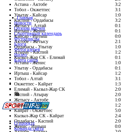
Астана - Актобе
3:2
Тобол - Окжетпес
3:1
Улытау - Кайсар
1:0
Главная
Каспий - Ордабасы
3:2
Новости
Жетысу - Алтай
0:1
Обзоры матчей
Иртыш - Женис
0:1
Спортивный календарь
Кайсар - Иртыш
0:0
Футболисты
Актобе - Жетысу
2:1
Блоги
Ордабасы - Улытау
1:0
Фотогалерея
Атырау - Каспий
1:2
Видео
Кызыл-Жар СК - Елимай
0:1
Карта сайта
Астана - Женис
1:0
Улытау - Ордабасы
0:1
Иртыш - Кайсар
1:2
Тобол - Алтай
3:1
Есть идея?
Окжетпес - Кайрат
1:3
Сообщить о мероприятии
Елимай - Кызыл-Жар СК
2:0
Каспий - Атырау
Перейти на старый сайт
2:0
Жетысу - Актобе
1:0
Елимай - Атырау
1:2
Кайрат - Окжетпес
5:0
Кызыл-Жар СК - Кайрат
2:4
Ордабасы - Каспий
2:0
О проекте
Женис - Иртыш
0:0
Команда сайта
Актобе - Астана
2:0