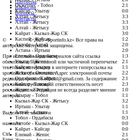
Партнеры
Окжетпес - Тобол
2:1
Вакансии
Кайсар - Улытау
0:0
Вопросы
Алтай - Жетысу
3:3
Контакты
Алтай - Жетысу
3:3
Алтай - Жетысу
3:3
Кайрат - Кызыл-Жар СК
3:0
Каспий - Кайсар
1:2
©
Copyright
© 2025 «Sportinfo.kz» Все права на
Актобе - Алтай
2:0
авторские материалы защищены.
Астана - Иртыш
2:0
Елимай - Ордабасы
1:3
При использовании материалов сайта ссылка
Улытау - Женис
2:1
обязательна. При полной или частичной перепечатке
Кайрат - Атырау
1:1
текстовых материалов в интернете гиперссылка на
Жетысу - Окжетпес
2:2
sportinfo.kz обязательна. Адрес электронной почты
Ордабасы - Кайрат
2:1
редакции: sportinfo.official@gmail.com. За содержание
Кайсар - Елимай
2:3
рекламных публикаций ответственность несет
Женис - Каспий
1:0
рекламодатель. Редакция не всегда разделяет мнение
Атырау - Тобол
1:1
авторов.
Кызыл-Жар СК - Жетысу
3:2
Заметили ошибку в тексте?
Иртыш - Улытау
1:1
Алтай - Астана
1:1
Выделите ее мышью и
Тобол - Ордабасы
0:3
нажмите
Актобе - Кызыл-Жар СК
0:0
Кайрат - Кайсар
0:0
Ctrl
Елимай - Женис
2:1
Enter