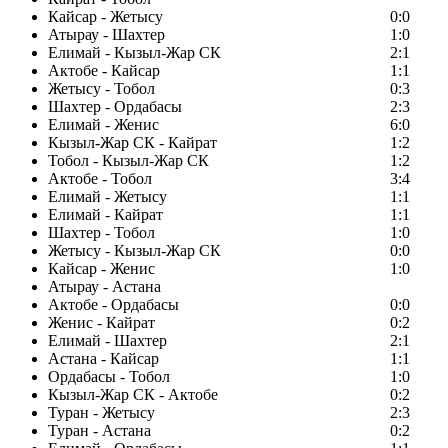
Кайсар - Жетысу
0:0
Атырау - Шахтер
1:0
Елимай - Кызыл-Жар СК
2:1
Актобе - Кайсар
1:1
Жетысу - Тобол
0:3
Шахтер - Ордабасы
2:3
Елимай - Женис
6:0
Кызыл-Жар СК - Кайрат
1:2
Тобол - Кызыл-Жар СК
1:2
Актобе - Тобол
3:4
Елимай - Жетысу
1:1
Елимай - Кайрат
1:1
Шахтер - Тобол
1:0
Жетысу - Кызыл-Жар СК
0:0
Кайсар - Женис
1:0
Атырау - Астана
Актобе - Ордабасы
0:0
Женис - Кайрат
0:2
Елимай - Шахтер
2:1
Астана - Кайсар
1:1
Ордабасы - Тобол
1:0
Кызыл-Жар СК - Актобе
0:2
Туран - Жетысу
2:3
Туран - Астана
0:2