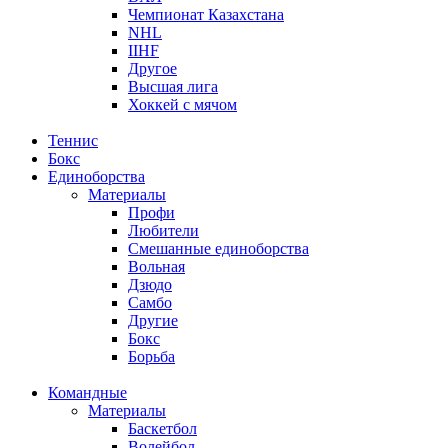
Чемпионат Казахстана
NHL
IIHF
Другое
Высшая лига
Хоккей с мячом
Теннис
Бокс
Единоборства
Материалы
Профи
Любители
Смешанные единоборства
Вольная
Дзюдо
Самбо
Другие
Бокс
Борьба
Командные
Материалы
Баскетбол
Волейбол