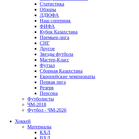
Статистика
Обзоры
ЛДЮФА
Наш соперник
ФИФА
Кубок Казахстана
Премьер-лига
СНГ
Другое
Звезды футбола
Мастер-Класс
Футзал
Сборная Казахстана
Европейские чемпионаты
Первая лига
Резерв
Персона
Футболисты
ЧМ-2018
Футбол - ЧМ-2026
Хоккей
Материалы
КХЛ
ВХЛ