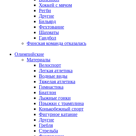
Хоккей с мячом
Регби
Другие
Бильярд
Фехтование
Шахматы
Гандбол
Финская команда отказалась
Олимпийские
Материалы
Велоспорт
Легкая атлетика
Водные виды
Тяжелая атлетика
Гимнастика
Биатлон
Лыжные гонки
Прыжки с трамплина
Конькобежный спорт
Фигурное катание
Другие
Гребля
Стрельба