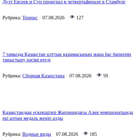
Дуэт Евсеев и Сун проиграл в четвертьфинале в Стамбуле
Рубрика:
Теннис
07.08.2026
127
7 тамызда Қазақстан ұлттық құрамасының жаңа бас бапкерін
таныстыру рәсімі өтеді
Рубрика:
Сборная Казахстана
07.08.2026
59
Қазақстандық ескекшілер Жапониядағы Азия чемпионатында
екі алтын медаль жеңіп алды
Рубрика:
Водные виды
07.08.2026
185