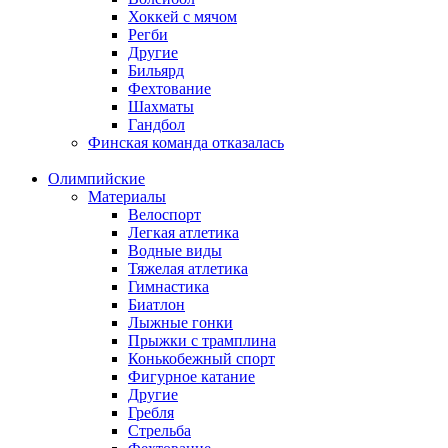
Хоккей с мячом
Регби
Другие
Бильярд
Фехтование
Шахматы
Гандбол
Финская команда отказалась
Олимпийские
Материалы
Велоспорт
Легкая атлетика
Водные виды
Тяжелая атлетика
Гимнастика
Биатлон
Лыжные гонки
Прыжки с трамплина
Конькобежный спорт
Фигурное катание
Другие
Гребля
Стрельба