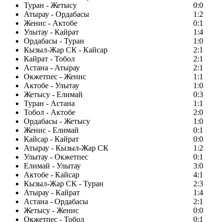
Туран - Жетысу
0:0
Атырау - Ордабасы
1:2
Женис - Актобе
0:1
Улытау - Кайрат
1:4
Ордабасы - Туран
1:0
Кызыл-Жар СК - Кайсар
2:1
Кайрат - Тобол
2:1
Астана - Атырау
2:1
Окжетпес - Женис
1:1
Актобе - Улытау
1:0
Жетысу - Елимай
0:3
Туран - Астана
1:1
Тобол - Актобе
2:0
Ордабасы - Жетысу
1:0
Женис - Елимай
0:1
Кайсар - Кайрат
0:0
Атырау - Кызыл-Жар СК
1:2
Улытау - Окжетпес
0:1
Елимай - Улытау
3:0
Актобе - Кайсар
4:1
Кызыл-Жар СК - Туран
2:3
Атырау - Кайрат
1:4
Астана - Ордабасы
2:1
Жетысу - Женис
0:0
Окжетпес - Тобол
0:1