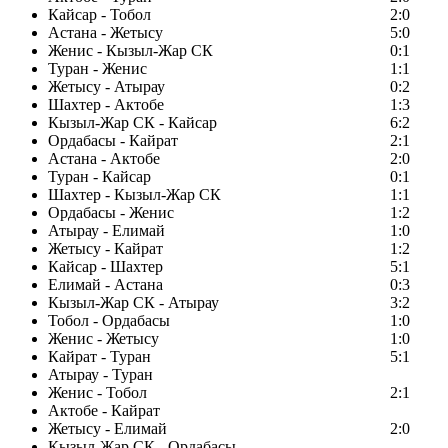
Кайсар - Тобол
2:0
Астана - Жетысу
5:0
Женис - Кызыл-Жар СК
0:1
Туран - Женис
1:1
Жетысу - Атырау
0:2
Шахтер - Актобе
1:3
Кызыл-Жар СК - Кайсар
6:2
Ордабасы - Кайрат
2:1
Астана - Актобе
2:0
Туран - Кайсар
0:1
Шахтер - Кызыл-Жар СК
1:1
Ордабасы - Женис
1:2
Атырау - Елимай
1:0
Жетысу - Кайрат
1:2
Кайсар - Шахтер
5:1
Елимай - Астана
0:3
Кызыл-Жар СК - Атырау
3:2
Тобол - Ордабасы
1:0
Женис - Жетысу
1:0
Кайрат - Туран
5:1
Атырау - Туран
Женис - Тобол
2:1
Актобе - Кайрат
Жетысу - Елимай
2:0
Кызыл-Жар СК - Ордабасы