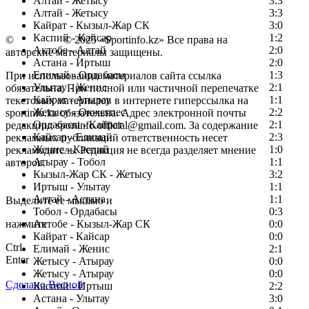
Алтай - Жетысу
3:3
Алтай - Жетысу
3:3
Кайрат - Кызыл-Жар СК
3:0
Каспий - Кайсар
1:2
©
Copyright
© 2025 «Sportinfo.kz» Все права на
Актобе - Алтай
2:0
авторские материалы защищены.
Астана - Иртыш
2:0
Елимай - Ордабасы
1:3
При использовании материалов сайта ссылка
Улытау - Женис
2:1
обязательна. При полной или частичной перепечатке
Кайрат - Атырау
1:1
текстовых материалов в интернете гиперссылка на
Жетысу - Окжетпес
2:2
sportinfo.kz обязательна. Адрес электронной почты
Ордабасы - Кайрат
2:1
редакции: sportinfo.official@gmail.com. За содержание
Кайсар - Елимай
2:3
рекламных публикаций ответственность несет
Женис - Каспий
1:0
рекламодатель. Редакция не всегда разделяет мнение
Атырау - Тобол
1:1
авторов.
Кызыл-Жар СК - Жетысу
3:2
Заметили ошибку в тексте?
Иртыш - Улытау
1:1
Алтай - Астана
1:1
Выделите ее мышью и
Тобол - Ордабасы
0:3
нажмите
Актобе - Кызыл-Жар СК
0:0
Кайрат - Кайсар
0:0
Ctrl
Елимай - Женис
2:1
Enter
Жетысу - Атырау
0:0
Жетысу - Атырау
0:0
Сделано Весной
Каспий - Иртыш
2:2
Астана - Улытау
3:0