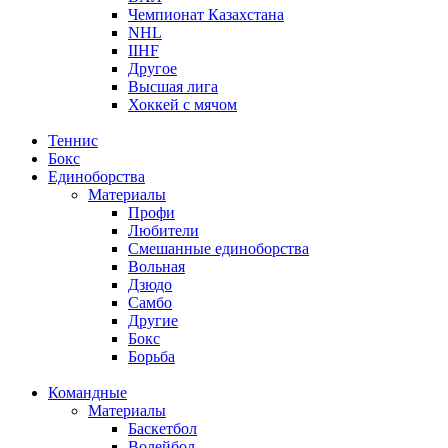
Чемпионат Казахстана
NHL
IIHF
Другое
Высшая лига
Хоккей с мячом
Теннис
Бокс
Единоборства
Материалы
Профи
Любители
Смешанные единоборства
Вольная
Дзюдо
Самбо
Другие
Бокс
Борьба
Командные
Материалы
Баскетбол
Волейбол