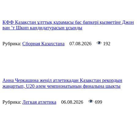
ҚФФ Қазақстан ұлттық құрамасы бас бапкері қызметіне Джон
ван ’т Шкип кандидатурасын ұсынды
Рубрика:
Сборная Казахстана
07.08.2026
192
Анна Черкашина жеңіл атлетикадан Қазақстан рекордын
жаңартып, U20 әлем чемпионатының финалына шықты
Рубрика:
Легкая атлетика
06.08.2026
699