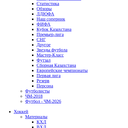
Статистика
Обзоры
ЛДЮФА
Наш соперник
ФИФА
Кубок Казахстана
Премьер-лига
СНГ
Другое
Звезды футбола
Мастер-Класс
Футзал
Сборная Казахстана
Европейские чемпионаты
Первая лига
Резерв
Персона
Футболисты
ЧМ-2018
Футбол - ЧМ-2026
Хоккей
Материалы
КХЛ
ВХЛ