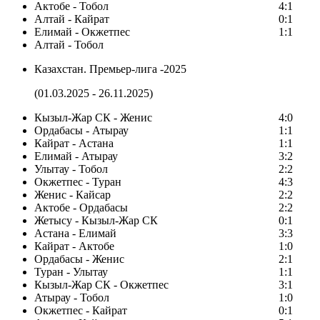
Актобе - Тобол
4:1
Алтай - Кайрат
0:1
Елимай - Окжетпес
1:1
Алтай - Тобол
Казахстан. Премьер-лига -2025
(01.03.2025 - 26.11.2025)
Кызыл-Жар СК - Женис
4:0
Ордабасы - Атырау
1:1
Кайрат - Астана
1:1
Елимай - Атырау
3:2
Улытау - Тобол
2:2
Окжетпес - Туран
4:3
Женис - Кайсар
2:2
Актобе - Ордабасы
2:2
Жетысу - Кызыл-Жар СК
0:1
Астана - Елимай
3:3
Кайрат - Актобе
1:0
Ордабасы - Женис
2:1
Туран - Улытау
1:1
Кызыл-Жар СК - Окжетпес
3:1
Атырау - Тобол
1:0
Окжетпес - Кайрат
0:1