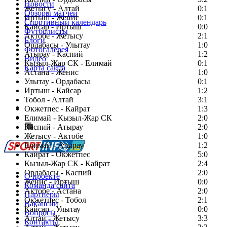
Новости
Жетысу - Алтай
0:1
Обзоры матчей
Иртыш - Женис
0:1
Спортивный календарь
Кайсар - Иртыш
0:0
Футболисты
Актобе - Жетысу
2:1
Блоги
Ордабасы - Улытау
1:0
Фотогалерея
Атырау - Каспий
1:2
Видео
Кызыл-Жар СК - Елимай
0:1
Карта сайта
Астана - Женис
1:0
Улытау - Ордабасы
0:1
Иртыш - Кайсар
1:2
Тобол - Алтай
3:1
Есть идея?
Окжетпес - Кайрат
1:3
Сообщить о мероприятии
Елимай - Кызыл-Жар СК
2:0
Каспий - Атырау
Перейти на старый сайт
2:0
Жетысу - Актобе
1:0
Елимай - Атырау
1:2
Кайрат - Окжетпес
5:0
Кызыл-Жар СК - Кайрат
2:4
Ордабасы - Каспий
2:0
О проекте
Женис - Иртыш
0:0
Команда сайта
Актобе - Астана
2:0
Партнеры
Окжетпес - Тобол
2:1
Вакансии
Кайсар - Улытау
0:0
Вопросы
Алтай - Жетысу
3:3
Контакты