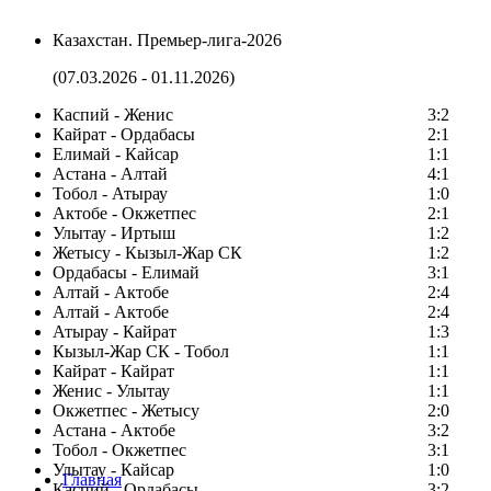
Казахстан. Премьер-лига-2026
(07.03.2026 - 01.11.2026)
Каспий - Женис
3:2
Кайрат - Ордабасы
2:1
Елимай - Кайсар
1:1
Астана - Алтай
4:1
Тобол - Атырау
1:0
Актобе - Окжетпес
2:1
Улытау - Иртыш
1:2
Жетысу - Кызыл-Жар СК
1:2
Ордабасы - Елимай
3:1
Алтай - Актобе
2:4
Алтай - Актобе
2:4
Атырау - Кайрат
1:3
Кызыл-Жар СК - Тобол
1:1
Кайрат - Кайрат
1:1
Женис - Улытау
1:1
Окжетпес - Жетысу
2:0
Астана - Актобе
3:2
Тобол - Окжетпес
3:1
Улытау - Кайсар
1:0
Главная
Каспий - Ордабасы
3:2