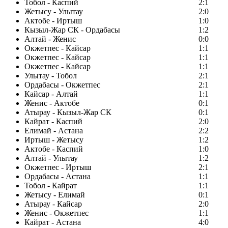
Тобол - Каспий
2:1
Жетысу - Улытау
2:0
Актобе - Иртыш
1:0
Кызыл-Жар СК - Ордабасы
1:2
Алтай - Женис
0:0
Окжетпес - Кайсар
1:1
Окжетпес - Кайсар
1:1
Окжетпес - Кайсар
1:1
Улытау - Тобол
2:1
Ордабасы - Окжетпес
2:1
Кайсар - Алтай
1:1
Женис - Актобе
0:1
Атырау - Кызыл-Жар СК
0:1
Кайрат - Каспий
2:0
Елимай - Астана
2:2
Иртыш - Жетысу
1:2
Актобе - Каспий
1:0
Алтай - Улытау
1:2
Окжетпес - Иртыш
2:1
Ордабасы - Астана
1:1
Тобол - Кайрат
1:1
Жетысу - Елимай
0:1
Атырау - Кайсар
2:0
Женис - Окжетпес
1:1
Кайрат - Астана
4:0