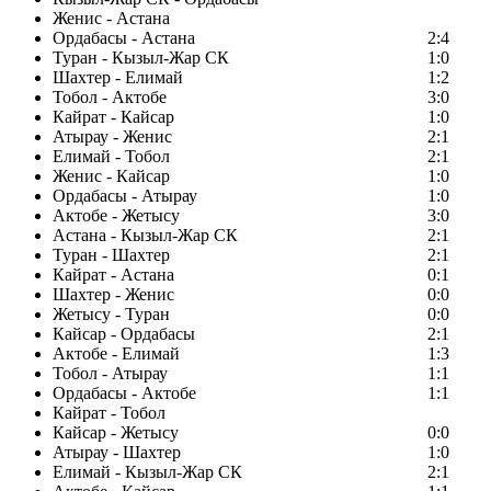
Женис - Астана
Ордабасы - Астана
2:4
Туран - Кызыл-Жар СК
1:0
Шахтер - Елимай
1:2
Тобол - Актобе
3:0
Кайрат - Кайсар
1:0
Атырау - Женис
2:1
Елимай - Тобол
2:1
Женис - Кайсар
1:0
Ордабасы - Атырау
1:0
Актобе - Жетысу
3:0
Астана - Кызыл-Жар СК
2:1
Туран - Шахтер
2:1
Кайрат - Астана
0:1
Шахтер - Женис
0:0
Жетысу - Туран
0:0
Кайсар - Ордабасы
2:1
Актобе - Елимай
1:3
Тобол - Атырау
1:1
Ордабасы - Актобе
1:1
Кайрат - Тобол
Кайсар - Жетысу
0:0
Атырау - Шахтер
1:0
Елимай - Кызыл-Жар СК
2:1