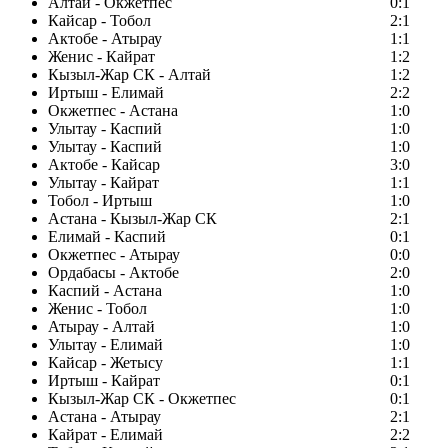
Алтай - Окжетпес
0:1
Кайсар - Тобол
2:1
Актобе - Атырау
1:1
Женис - Кайрат
1:2
Кызыл-Жар СК - Алтай
1:2
Иртыш - Елимай
2:2
Окжетпес - Астана
1:0
Улытау - Каспий
1:0
Улытау - Каспий
1:0
Актобе - Кайсар
3:0
Улытау - Кайрат
1:1
Тобол - Иртыш
1:0
Астана - Кызыл-Жар СК
2:1
Елимай - Каспий
0:1
Окжетпес - Атырау
0:0
Ордабасы - Актобе
2:0
Каспий - Астана
1:0
Женис - Тобол
1:0
Атырау - Алтай
1:0
Улытау - Елимай
1:0
Кайсар - Жетысу
1:1
Иртыш - Кайрат
0:1
Кызыл-Жар СК - Окжетпес
0:1
Астана - Атырау
2:1
Кайрат - Елимай
2:2