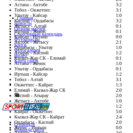
Астана - Актобе
3:2
Тобол - Окжетпес
3:1
Улытау - Кайсар
1:0
Главная
Каспий - Ордабасы
3:2
Новости
Жетысу - Алтай
0:1
Обзоры матчей
Иртыш - Женис
0:1
Спортивный календарь
Кайсар - Иртыш
0:0
Футболисты
Актобе - Жетысу
2:1
Блоги
Ордабасы - Улытау
1:0
Фотогалерея
Атырау - Каспий
1:2
Видео
Кызыл-Жар СК - Елимай
0:1
Карта сайта
Астана - Женис
1:0
Улытау - Ордабасы
0:1
Иртыш - Кайсар
1:2
Тобол - Алтай
3:1
Есть идея?
Окжетпес - Кайрат
1:3
Сообщить о мероприятии
Елимай - Кызыл-Жар СК
2:0
Каспий - Атырау
Перейти на старый сайт
2:0
Жетысу - Актобе
1:0
Елимай - Атырау
1:2
Кайрат - Окжетпес
5:0
Кызыл-Жар СК - Кайрат
2:4
Ордабасы - Каспий
2:0
О проекте
Женис - Иртыш
0:0
Команда сайта
Актобе - Астана
2:0