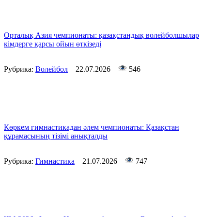
Орталық Азия чемпионаты: қазақстандық волейболшылар
кімдерге қарсы ойын өткізеді
Рубрика:
Волейбол
22.07.2026
546
Көркем гимнастикадан әлем чемпионаты: Қазақстан
құрамасының тізімі анықталды
Рубрика:
Гимнастика
21.07.2026
747