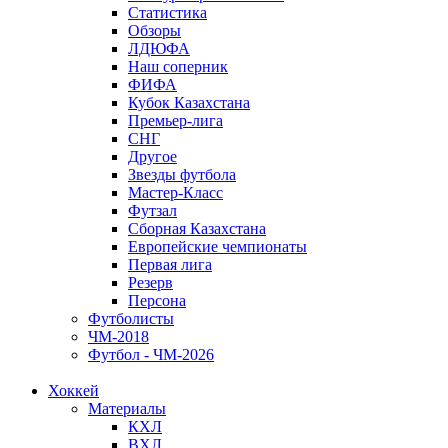
Статистика
Обзоры
ЛДЮФА
Наш соперник
ФИФА
Кубок Казахстана
Премьер-лига
СНГ
Другое
Звезды футбола
Мастер-Класс
Футзал
Сборная Казахстана
Европейские чемпионаты
Первая лига
Резерв
Персона
Футболисты
ЧМ-2018
Футбол - ЧМ-2026
Хоккей
Материалы
КХЛ
ВХЛ