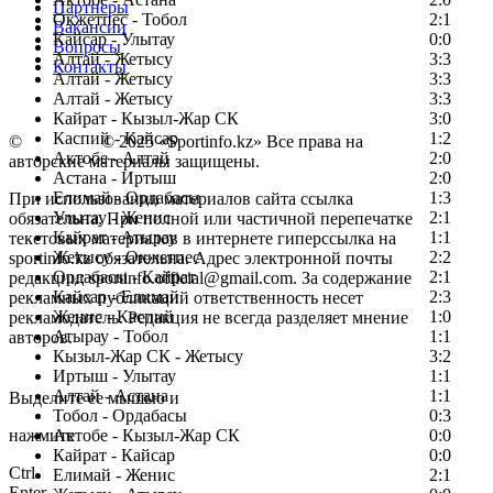
Партнеры
Окжетпес - Тобол
2:1
Вакансии
Кайсар - Улытау
0:0
Вопросы
Алтай - Жетысу
3:3
Контакты
Алтай - Жетысу
3:3
Алтай - Жетысу
3:3
Кайрат - Кызыл-Жар СК
3:0
Каспий - Кайсар
1:2
©
Copyright
© 2025 «Sportinfo.kz» Все права на
Актобе - Алтай
2:0
авторские материалы защищены.
Астана - Иртыш
2:0
Елимай - Ордабасы
1:3
При использовании материалов сайта ссылка
Улытау - Женис
2:1
обязательна. При полной или частичной перепечатке
Кайрат - Атырау
1:1
текстовых материалов в интернете гиперссылка на
Жетысу - Окжетпес
2:2
sportinfo.kz обязательна. Адрес электронной почты
Ордабасы - Кайрат
2:1
редакции: sportinfo.official@gmail.com. За содержание
Кайсар - Елимай
2:3
рекламных публикаций ответственность несет
Женис - Каспий
1:0
рекламодатель. Редакция не всегда разделяет мнение
Атырау - Тобол
1:1
авторов.
Кызыл-Жар СК - Жетысу
3:2
Заметили ошибку в тексте?
Иртыш - Улытау
1:1
Алтай - Астана
1:1
Выделите ее мышью и
Тобол - Ордабасы
0:3
нажмите
Актобе - Кызыл-Жар СК
0:0
Кайрат - Кайсар
0:0
Ctrl
Елимай - Женис
2:1
Enter