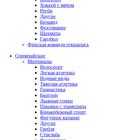
Хоккей с мячом
Регби
Другие
Бильярд
Фехтование
Шахматы
Гандбол
Финская команда отказалась
Олимпийские
Материалы
Велоспорт
Легкая атлетика
Водные виды
Тяжелая атлетика
Гимнастика
Биатлон
Лыжные гонки
Прыжки с трамплина
Конькобежный спорт
Фигурное катание
Другие
Гребля
Стрельба