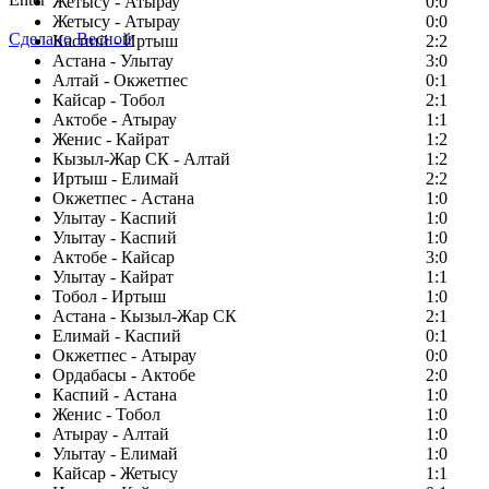
Жетысу - Атырау
0:0
Жетысу - Атырау
0:0
Сделано Весной
Каспий - Иртыш
2:2
Астана - Улытау
3:0
Алтай - Окжетпес
0:1
Кайсар - Тобол
2:1
Актобе - Атырау
1:1
Женис - Кайрат
1:2
Кызыл-Жар СК - Алтай
1:2
Иртыш - Елимай
2:2
Окжетпес - Астана
1:0
Улытау - Каспий
1:0
Улытау - Каспий
1:0
Актобе - Кайсар
3:0
Улытау - Кайрат
1:1
Тобол - Иртыш
1:0
Астана - Кызыл-Жар СК
2:1
Елимай - Каспий
0:1
Окжетпес - Атырау
0:0
Ордабасы - Актобе
2:0
Каспий - Астана
1:0
Женис - Тобол
1:0
Атырау - Алтай
1:0
Улытау - Елимай
1:0
Кайсар - Жетысу
1:1