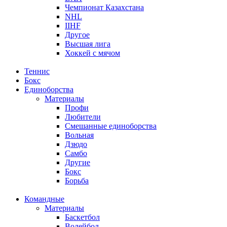
Чемпионат Казахстана
NHL
IIHF
Другое
Высшая лига
Хоккей с мячом
Теннис
Бокс
Единоборства
Материалы
Профи
Любители
Смешанные единоборства
Вольная
Дзюдо
Самбо
Другие
Бокс
Борьба
Командные
Материалы
Баскетбол
Волейбол