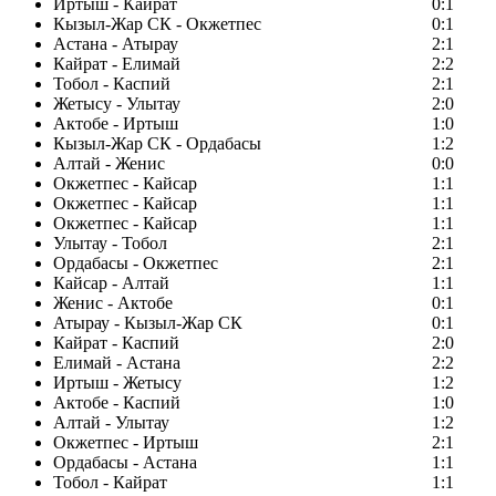
Иртыш - Кайрат
0:1
Кызыл-Жар СК - Окжетпес
0:1
Астана - Атырау
2:1
Кайрат - Елимай
2:2
Тобол - Каспий
2:1
Жетысу - Улытау
2:0
Актобе - Иртыш
1:0
Кызыл-Жар СК - Ордабасы
1:2
Алтай - Женис
0:0
Окжетпес - Кайсар
1:1
Окжетпес - Кайсар
1:1
Окжетпес - Кайсар
1:1
Улытау - Тобол
2:1
Ордабасы - Окжетпес
2:1
Кайсар - Алтай
1:1
Женис - Актобе
0:1
Атырау - Кызыл-Жар СК
0:1
Кайрат - Каспий
2:0
Елимай - Астана
2:2
Иртыш - Жетысу
1:2
Актобе - Каспий
1:0
Алтай - Улытау
1:2
Окжетпес - Иртыш
2:1
Ордабасы - Астана
1:1
Тобол - Кайрат
1:1