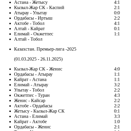
Астана - Жетысу
4:1
Кызыл-Жар СК - Каспий
2:1
Атырау - Улытау
0:0
Ордабасы - Иртыш
2:2
Актобе - Тобол
4:1
Алтай - Кайрат
0:1
Елимай - Окжетпес
1:1
Алтай - Тобол
Казахстан. Премьер-лига -2025
(01.03.2025 - 26.11.2025)
Кызыл-Жар СК - Женис
4:0
Ордабасы - Атырау
1:1
Кайрат - Астана
1:1
Елимай - Атырау
3:2
Улытау - Тобол
2:2
Окжетпес - Туран
4:3
Женис - Кайсар
2:2
Актобе - Ордабасы
2:2
Жетысу - Кызыл-Жар СК
0:1
Астана - Елимай
3:3
Кайрат - Актобе
1:0
Ордабасы - Женис
2:1