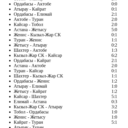
Ордабасы - Актобе
0:0
Атырау - Кайрат
0:1
Ордабасы - Елимай
2:1
Актобе - Туран
2:0
Кайсар - Тобол
2:0
Астана - Жетысу
5:0
Женис - Кызыл-Жар СК
0:1
Туран - Женис
1:1
Жетысу - Атырау
0:2
Шахтер - Актобе
1:3
Кызыл-Жар СК - Кайсар
6:2
Ордабасы - Кайрат
2:1
Астана - Актобе
2:0
Туран - Кайсар
0:1
Шахтер - Кызыл-Жар СК
1:1
Ордабасы - Женис
1:2
Атырау - Елимай
1:0
Жетысу - Кайрат
1:2
Кайсар - Шахтер
5:1
Елимай - Астана
0:3
Кызыл-Жар СК - Атырау
3:2
Тобол - Ордабасы
1:0
Женис - Жетысу
1:0
Кайрат - Туран
5:1
Атырау - Туран