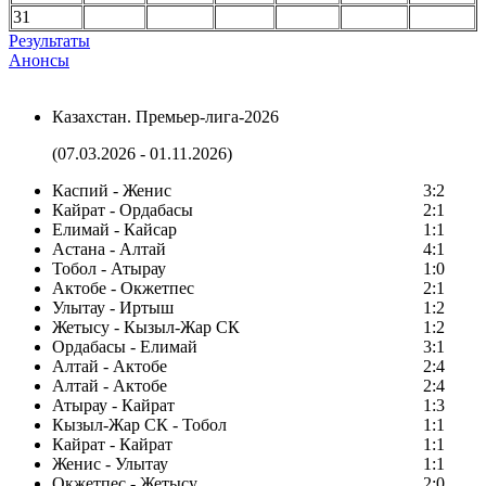
31
Результаты
Анонсы
Казахстан. Премьер-лига-2026
(07.03.2026 - 01.11.2026)
Каспий - Женис
3:2
Кайрат - Ордабасы
2:1
Елимай - Кайсар
1:1
Астана - Алтай
4:1
Тобол - Атырау
1:0
Актобе - Окжетпес
2:1
Улытау - Иртыш
1:2
Жетысу - Кызыл-Жар СК
1:2
Ордабасы - Елимай
3:1
Алтай - Актобе
2:4
Алтай - Актобе
2:4
Атырау - Кайрат
1:3
Кызыл-Жар СК - Тобол
1:1
Кайрат - Кайрат
1:1
Женис - Улытау
1:1
Окжетпес - Жетысу
2:0