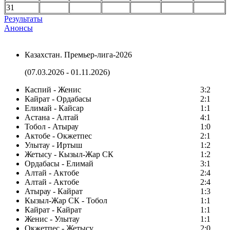
31
Результаты
Анонсы
Казахстан. Премьер-лига-2026
(07.03.2026 - 01.11.2026)
Каспий - Женис
3:2
Кайрат - Ордабасы
2:1
Елимай - Кайсар
1:1
Астана - Алтай
4:1
Тобол - Атырау
1:0
Актобе - Окжетпес
2:1
Улытау - Иртыш
1:2
Жетысу - Кызыл-Жар СК
1:2
Ордабасы - Елимай
3:1
Алтай - Актобе
2:4
Алтай - Актобе
2:4
Атырау - Кайрат
1:3
Кызыл-Жар СК - Тобол
1:1
Кайрат - Кайрат
1:1
Женис - Улытау
1:1
Окжетпес - Жетысу
2:0