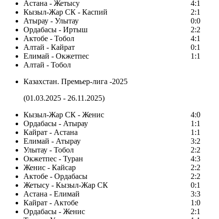
Астана - Жетысу
4:1
Кызыл-Жар СК - Каспий
2:1
Атырау - Улытау
0:0
Ордабасы - Иртыш
2:2
Актобе - Тобол
4:1
Алтай - Кайрат
0:1
Елимай - Окжетпес
1:1
Алтай - Тобол
Казахстан. Премьер-лига -2025
(01.03.2025 - 26.11.2025)
Кызыл-Жар СК - Женис
4:0
Ордабасы - Атырау
1:1
Кайрат - Астана
1:1
Елимай - Атырау
3:2
Улытау - Тобол
2:2
Окжетпес - Туран
4:3
Женис - Кайсар
2:2
Актобе - Ордабасы
2:2
Жетысу - Кызыл-Жар СК
0:1
Астана - Елимай
3:3
Кайрат - Актобе
1:0
Ордабасы - Женис
2:1