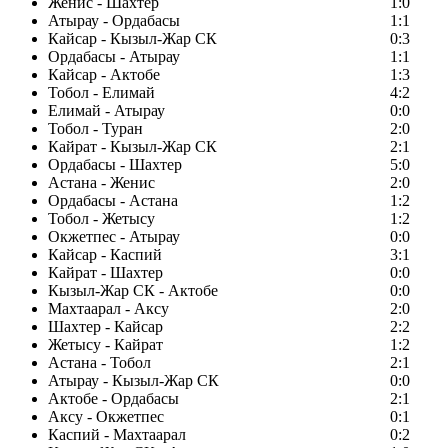
Женис - Шахтер
1:0
Атырау - Ордабасы
1:1
Кайсар - Кызыл-Жар СК
0:3
Ордабасы - Атырау
1:1
Кайсар - Актобе
1:3
Тобол - Елимай
4:2
Елимай - Атырау
0:0
Тобол - Туран
2:0
Кайрат - Кызыл-Жар СК
2:1
Ордабасы - Шахтер
5:0
Астана - Женис
2:0
Ордабасы - Астана
1:2
Тобол - Жетысу
1:2
Окжетпес - Атырау
0:0
Кайсар - Каспий
3:1
Кайрат - Шахтер
0:0
Кызыл-Жар СК - Актобе
0:0
Махтаарал - Аксу
2:0
Шахтер - Кайсар
2:2
Жетысу - Кайрат
1:2
Астана - Тобол
2:1
Атырау - Кызыл-Жар СК
0:0
Актобе - Ордабасы
2:1
Аксу - Окжетпес
0:1
Каспий - Махтаарал
0:2