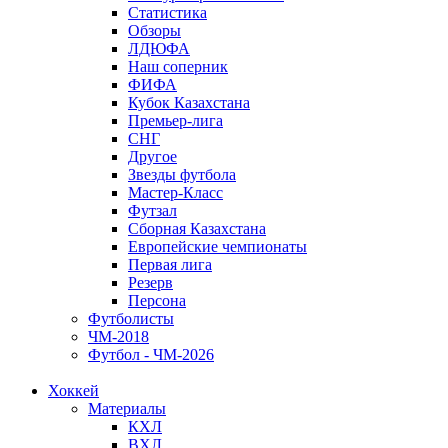
Статистика
Обзоры
ЛДЮФА
Наш соперник
ФИФА
Кубок Казахстана
Премьер-лига
СНГ
Другое
Звезды футбола
Мастер-Класс
Футзал
Сборная Казахстана
Европейские чемпионаты
Первая лига
Резерв
Персона
Футболисты
ЧМ-2018
Футбол - ЧМ-2026
Хоккей
Материалы
КХЛ
ВХЛ