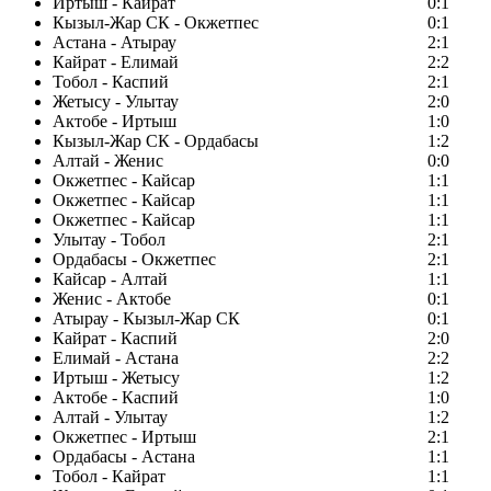
Иртыш - Кайрат
0:1
Кызыл-Жар СК - Окжетпес
0:1
Астана - Атырау
2:1
Кайрат - Елимай
2:2
Тобол - Каспий
2:1
Жетысу - Улытау
2:0
Актобе - Иртыш
1:0
Кызыл-Жар СК - Ордабасы
1:2
Алтай - Женис
0:0
Окжетпес - Кайсар
1:1
Окжетпес - Кайсар
1:1
Окжетпес - Кайсар
1:1
Улытау - Тобол
2:1
Ордабасы - Окжетпес
2:1
Кайсар - Алтай
1:1
Женис - Актобе
0:1
Атырау - Кызыл-Жар СК
0:1
Кайрат - Каспий
2:0
Елимай - Астана
2:2
Иртыш - Жетысу
1:2
Актобе - Каспий
1:0
Алтай - Улытау
1:2
Окжетпес - Иртыш
2:1
Ордабасы - Астана
1:1
Тобол - Кайрат
1:1