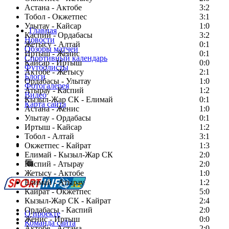
Астана - Актобе
3:2
Тобол - Окжетпес
3:1
Улытау - Кайсар
1:0
Главная
Каспий - Ордабасы
3:2
Новости
Жетысу - Алтай
0:1
Обзоры матчей
Иртыш - Женис
0:1
Спортивный календарь
Кайсар - Иртыш
0:0
Футболисты
Актобе - Жетысу
2:1
Блоги
Ордабасы - Улытау
1:0
Фотогалерея
Атырау - Каспий
1:2
Видео
Кызыл-Жар СК - Елимай
0:1
Карта сайта
Астана - Женис
1:0
Улытау - Ордабасы
0:1
Иртыш - Кайсар
1:2
Тобол - Алтай
3:1
Есть идея?
Окжетпес - Кайрат
1:3
Сообщить о мероприятии
Елимай - Кызыл-Жар СК
2:0
Каспий - Атырау
Перейти на старый сайт
2:0
Жетысу - Актобе
1:0
Елимай - Атырау
1:2
Кайрат - Окжетпес
5:0
Кызыл-Жар СК - Кайрат
2:4
Ордабасы - Каспий
2:0
О проекте
Женис - Иртыш
0:0
Команда сайта
Актобе - Астана
2:0