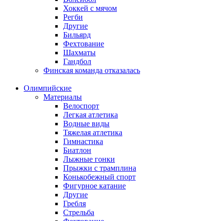
Хоккей с мячом
Регби
Другие
Бильярд
Фехтование
Шахматы
Гандбол
Финская команда отказалась
Олимпийские
Материалы
Велоспорт
Легкая атлетика
Водные виды
Тяжелая атлетика
Гимнастика
Биатлон
Лыжные гонки
Прыжки с трамплина
Конькобежный спорт
Фигурное катание
Другие
Гребля
Стрельба