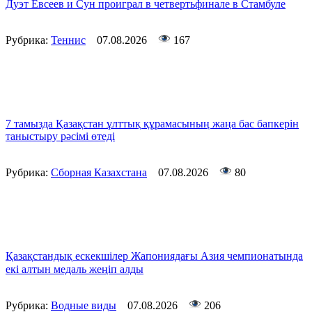
Дуэт Евсеев и Сун проиграл в четвертьфинале в Стамбуле
Рубрика:
Теннис
07.08.2026
167
7 тамызда Қазақстан ұлттық құрамасының жаңа бас бапкерін
таныстыру рәсімі өтеді
Рубрика:
Сборная Казахстана
07.08.2026
80
Қазақстандық ескекшілер Жапониядағы Азия чемпионатында
екі алтын медаль жеңіп алды
Рубрика:
Водные виды
07.08.2026
206