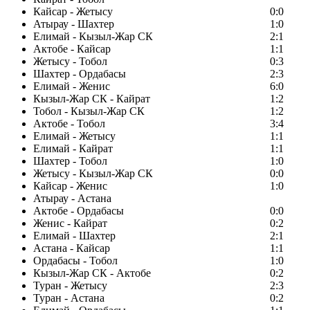
Кайсар - Жетысу
0:0
Атырау - Шахтер
1:0
Елимай - Кызыл-Жар СК
2:1
Актобе - Кайсар
1:1
Жетысу - Тобол
0:3
Шахтер - Ордабасы
2:3
Елимай - Женис
6:0
Кызыл-Жар СК - Кайрат
1:2
Тобол - Кызыл-Жар СК
1:2
Актобе - Тобол
3:4
Елимай - Жетысу
1:1
Елимай - Кайрат
1:1
Шахтер - Тобол
1:0
Жетысу - Кызыл-Жар СК
0:0
Кайсар - Женис
1:0
Атырау - Астана
Актобе - Ордабасы
0:0
Женис - Кайрат
0:2
Елимай - Шахтер
2:1
Астана - Кайсар
1:1
Ордабасы - Тобол
1:0
Кызыл-Жар СК - Актобе
0:2
Туран - Жетысу
2:3
Туран - Астана
0:2