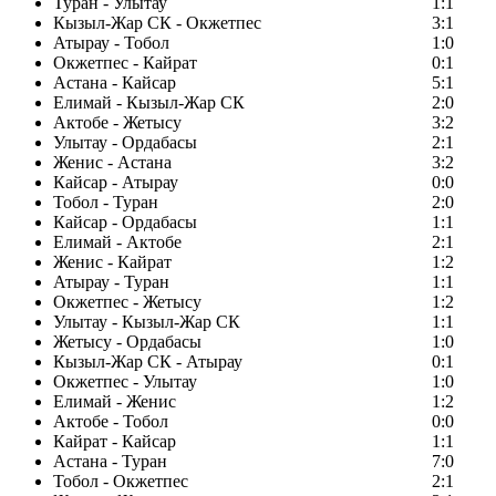
Туран - Улытау
1:1
Кызыл-Жар СК - Окжетпес
3:1
Атырау - Тобол
1:0
Окжетпес - Кайрат
0:1
Астана - Кайсар
5:1
Елимай - Кызыл-Жар СК
2:0
Актобе - Жетысу
3:2
Улытау - Ордабасы
2:1
Женис - Астана
3:2
Кайсар - Атырау
0:0
Тобол - Туран
2:0
Кайсар - Ордабасы
1:1
Елимай - Актобе
2:1
Женис - Кайрат
1:2
Атырау - Туран
1:1
Окжетпес - Жетысу
1:2
Улытау - Кызыл-Жар СК
1:1
Жетысу - Ордабасы
1:0
Кызыл-Жар СК - Атырау
0:1
Окжетпес - Улытау
1:0
Елимай - Женис
1:2
Актобе - Тобол
0:0
Кайрат - Кайсар
1:1
Астана - Туран
7:0
Тобол - Окжетпес
2:1