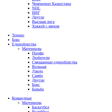
Чемпионат Казахстана
NHL
IIHF
Другое
Высшая лига
Хоккей с мячом
Теннис
Бокс
Единоборства
Материалы
Профи
Любители
Смешанные единоборства
Вольная
Дзюдо
Самбо
Другие
Бокс
Борьба
Командные
Материалы
Баскетбол
Волейбол