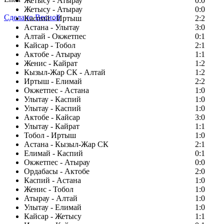
Жетысу - Атырау
0:0
Жетысу - Атырау
0:0
Сделано Весной
Каспий - Иртыш
2:2
Астана - Улытау
3:0
Алтай - Окжетпес
0:1
Кайсар - Тобол
2:1
Актобе - Атырау
1:1
Женис - Кайрат
1:2
Кызыл-Жар СК - Алтай
1:2
Иртыш - Елимай
2:2
Окжетпес - Астана
1:0
Улытау - Каспий
1:0
Улытау - Каспий
1:0
Актобе - Кайсар
3:0
Улытау - Кайрат
1:1
Тобол - Иртыш
1:0
Астана - Кызыл-Жар СК
2:1
Елимай - Каспий
0:1
Окжетпес - Атырау
0:0
Ордабасы - Актобе
2:0
Каспий - Астана
1:0
Женис - Тобол
1:0
Атырау - Алтай
1:0
Улытау - Елимай
1:0
Кайсар - Жетысу
1:1