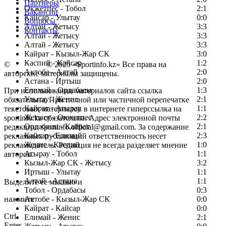
Партнеры
Окжетпес - Тобол
2:1
Вакансии
Кайсар - Улытау
0:0
Вопросы
Алтай - Жетысу
3:3
Контакты
Алтай - Жетысу
3:3
Алтай - Жетысу
3:3
Кайрат - Кызыл-Жар СК
3:0
Каспий - Кайсар
1:2
©
Copyright
© 2025 «Sportinfo.kz» Все права на
Актобе - Алтай
2:0
авторские материалы защищены.
Астана - Иртыш
2:0
Елимай - Ордабасы
1:3
При использовании материалов сайта ссылка
Улытау - Женис
2:1
обязательна. При полной или частичной перепечатке
Кайрат - Атырау
1:1
текстовых материалов в интернете гиперссылка на
Жетысу - Окжетпес
2:2
sportinfo.kz обязательна. Адрес электронной почты
Ордабасы - Кайрат
2:1
редакции: sportinfo.official@gmail.com. За содержание
Кайсар - Елимай
2:3
рекламных публикаций ответственность несет
Женис - Каспий
1:0
рекламодатель. Редакция не всегда разделяет мнение
Атырау - Тобол
1:1
авторов.
Кызыл-Жар СК - Жетысу
3:2
Заметили ошибку в тексте?
Иртыш - Улытау
1:1
Алтай - Астана
1:1
Выделите ее мышью и
Тобол - Ордабасы
0:3
нажмите
Актобе - Кызыл-Жар СК
0:0
Кайрат - Кайсар
0:0
Ctrl
Елимай - Женис
2:1
Enter