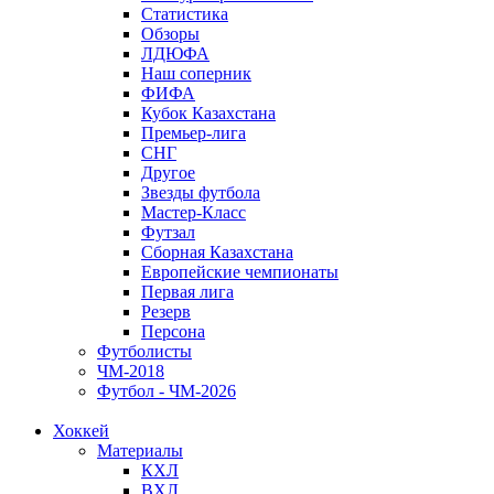
Статистика
Обзоры
ЛДЮФА
Наш соперник
ФИФА
Кубок Казахстана
Премьер-лига
СНГ
Другое
Звезды футбола
Мастер-Класс
Футзал
Сборная Казахстана
Европейские чемпионаты
Первая лига
Резерв
Персона
Футболисты
ЧМ-2018
Футбол - ЧМ-2026
Хоккей
Материалы
КХЛ
ВХЛ