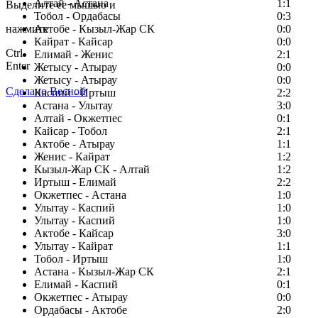
Алтай - Астана
1:1
Выделите ее мышью и
Тобол - Ордабасы
0:3
нажмите
Актобе - Кызыл-Жар СК
0:0
Кайрат - Кайсар
0:0
Ctrl
Елимай - Женис
2:1
Enter
Жетысу - Атырау
0:0
Жетысу - Атырау
0:0
Сделано Весной
Каспий - Иртыш
2:2
Астана - Улытау
3:0
Алтай - Окжетпес
0:1
Кайсар - Тобол
2:1
Актобе - Атырау
1:1
Женис - Кайрат
1:2
Кызыл-Жар СК - Алтай
1:2
Иртыш - Елимай
2:2
Окжетпес - Астана
1:0
Улытау - Каспий
1:0
Улытау - Каспий
1:0
Актобе - Кайсар
3:0
Улытау - Кайрат
1:1
Тобол - Иртыш
1:0
Астана - Кызыл-Жар СК
2:1
Елимай - Каспий
0:1
Окжетпес - Атырау
0:0
Ордабасы - Актобе
2:0