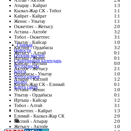
Алтай - Актобе
2:4
Атырау - Кайрат
1:3
Кызыл-Жар СК - Тобол
1:1
Кайрат - Кайрат
1:1
Женис - Улытау
1:1
Окжетпес - Жетысу
2:0
Астана - Актобе
3:2
Тобол - Окжетпес
3:1
Улытау - Кайсар
1:0
Главная
Каспий - Ордабасы
3:2
Новости
Жетысу - Алтай
0:1
Обзоры матчей
Иртыш - Женис
0:1
Спортивный календарь
Кайсар - Иртыш
0:0
Футболисты
Актобе - Жетысу
2:1
Блоги
Ордабасы - Улытау
1:0
Фотогалерея
Атырау - Каспий
1:2
Видео
Кызыл-Жар СК - Елимай
0:1
Карта сайта
Астана - Женис
1:0
Улытау - Ордабасы
0:1
Иртыш - Кайсар
1:2
Тобол - Алтай
3:1
Есть идея?
Окжетпес - Кайрат
1:3
Сообщить о мероприятии
Елимай - Кызыл-Жар СК
2:0
Каспий - Атырау
Перейти на старый сайт
2:0
Жетысу - Актобе
1:0