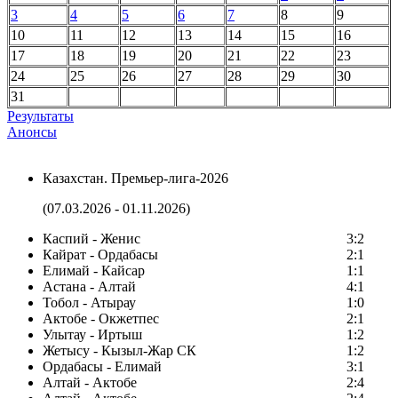
3
4
5
6
7
8
9
10
11
12
13
14
15
16
17
18
19
20
21
22
23
24
25
26
27
28
29
30
31
Результаты
Анонсы
Казахстан. Премьер-лига-2026
(07.03.2026 - 01.11.2026)
Каспий - Женис
3:2
Кайрат - Ордабасы
2:1
Елимай - Кайсар
1:1
Астана - Алтай
4:1
Тобол - Атырау
1:0
Актобе - Окжетпес
2:1
Улытау - Иртыш
1:2
Жетысу - Кызыл-Жар СК
1:2
Ордабасы - Елимай
3:1
Алтай - Актобе
2:4