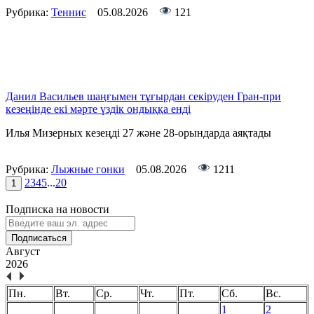
Рубрика:
Теннис
05.08.2026
121
Данил Васильев шаңғымен тұғырдан секіруден Гран-при
кезеңінде екі мәрте үздік ондыққа енді
Илья Мизерных кезеңді 27 және 28-орындарда аяқтады
Рубрика:
Лыжные гонки
05.08.2026
1211
2
3
4
5
...
20
1
Подписка на новости
Подписаться
Август
2026
Пн.
Вт.
Ср.
Чт.
Пт.
Сб.
Вс.
1
2