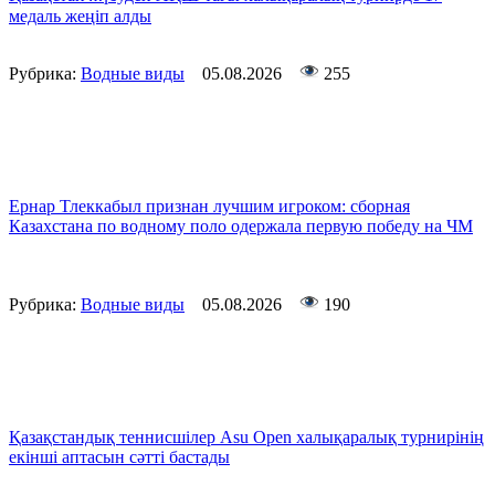
медаль жеңіп алды
Рубрика:
Водные виды
05.08.2026
255
Ернар Тлеккабыл признан лучшим игроком: сборная
Казахстана по водному поло одержала первую победу на ЧМ
Рубрика:
Водные виды
05.08.2026
190
Қазақстандық теннисшілер Asu Open халықаралық турнирінің
екінші аптасын сәтті бастады