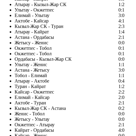
Атырау - Кызыл-Жар СК
1:2
Улытау - Окжетпес
0:1
Елимай - Улытау
3:0
Актобе - Кайсар
4:1
Кызыл-Жар СК - Туран
2:3
Атырау - Кайрат
1:4
Астана - Ордабасы
2:1
Жетысу - Женис
0:0
Окжетпес - Тобол
0:1
Окжетпес - Тобол
0:1
Ордабасы - Кызыл-Жар СК
0:0
Улытау - Женис
1:1
Астана - Жетысу
3:0
Тобол - Елимай
1:1
Атырау - Актобе
0:4
Туран - Кайрат
1:2
Кайсар - Окжетпес
2:2
Елимай - Кайсар
2:0
Актобе - Туран
2:1
Кызыл-Жар СК - Астана
0:2
Женис - Тобол
0:0
Жетысу - Улытау
0:0
Окжетпес - Атырау
2:1
Кайрат - Ордабасы
4:0
Кайсар - Женис
0:0