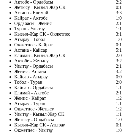
Актобе - Ордабасы
2:2
Жетысу - Кызыл-Жар СК
0:1
Астана - Елимай
3:3
Кайрат - Актобе
1:0
Ордабасы - Женис
2:1
Туран - Улытау
1:1
Кызыл-Жар СК - Окжетпес
3:1
Атырау - Тобол
1:0
Окжетпес - Кайрат
0:1
Астана - Кайсар
5:1
Елимай - Кызыл-Жар СК
2:0
Актобе - Жетысу
3:2
Улытау - Ордабасы
2:1
Женис - Астана
3:2
Кайсар - Атырау
0:0
Тобол - Туран
2:0
Кайсар - Ордабасы
1:1
Елимай - Актобе
2:1
Женис - Кайрат
1:2
Атырау - Туран
1:1
Окжетпес - Жетысу
1:2
Улытау - Кызыл-Жар СК
1:1
Жетысу - Ордабасы
1:0
Кызыл-Жар СК - Атырау
0:1
Окжетпес - Улытау
1:0