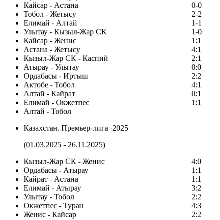
Кайсар - Астана
0-0
Тобол - Жетысу
2-2
Елимай - Алтай
1-1
Улытау - Кызыл-Жар СК
1-0
Кайсар - Женис
1:1
Астана - Жетысу
4:1
Кызыл-Жар СК - Каспий
2:1
Атырау - Улытау
0:0
Ордабасы - Иртыш
2:2
Актобе - Тобол
4:1
Алтай - Кайрат
0:1
Елимай - Окжетпес
1:1
Алтай - Тобол
Казахстан. Премьер-лига -2025
(01.03.2025 - 26.11.2025)
Кызыл-Жар СК - Женис
4:0
Ордабасы - Атырау
1:1
Кайрат - Астана
1:1
Елимай - Атырау
3:2
Улытау - Тобол
2:2
Окжетпес - Туран
4:3
Женис - Кайсар
2:2