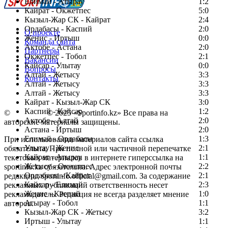
Елимай - Атырау
1:2
Кайрат - Окжетпес
5:0
Кызыл-Жар СК - Кайрат
2:4
Ордабасы - Каспий
2:0
О проекте
Женис - Иртыш
0:0
Команда сайта
Актобе - Астана
2:0
Партнеры
Окжетпес - Тобол
2:1
Вакансии
Кайсар - Улытау
0:0
Вопросы
Алтай - Жетысу
3:3
Контакты
Алтай - Жетысу
3:3
Алтай - Жетысу
3:3
Кайрат - Кызыл-Жар СК
3:0
Каспий - Кайсар
1:2
©
Copyright
© 2025 «Sportinfo.kz» Все права на
Актобе - Алтай
2:0
авторские материалы защищены.
Астана - Иртыш
2:0
Елимай - Ордабасы
1:3
При использовании материалов сайта ссылка
Улытау - Женис
2:1
обязательна. При полной или частичной перепечатке
Кайрат - Атырау
1:1
текстовых материалов в интернете гиперссылка на
Жетысу - Окжетпес
2:2
sportinfo.kz обязательна. Адрес электронной почты
Ордабасы - Кайрат
2:1
редакции: sportinfo.official@gmail.com. За содержание
Кайсар - Елимай
2:3
рекламных публикаций ответственность несет
Женис - Каспий
1:0
рекламодатель. Редакция не всегда разделяет мнение
Атырау - Тобол
1:1
авторов.
Кызыл-Жар СК - Жетысу
3:2
Заметили ошибку в тексте?
Иртыш - Улытау
1:1