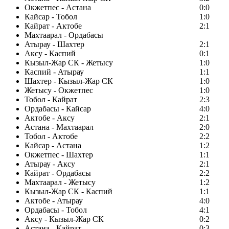
Окжетпес - Астана
0:0
Кайсар - Тобол
1:0
Кайрат - Актобе
2:1
Махтаарал - Ордабасы
Атырау - Шахтер
2:1
Аксу - Каспий
0:1
Кызыл-Жар СК - Жетысу
1:0
Каспий - Атырау
1:1
Шахтер - Кызыл-Жар СК
1:0
Жетысу - Окжетпес
1:0
Тобол - Кайрат
2:3
Ордабасы - Кайсар
4:0
Актобе - Аксу
2:1
Астана - Махтаарал
2:0
Тобол - Актобе
2:2
Кайсар - Астана
1:2
Окжетпес - Шахтер
1:1
Атырау - Аксу
2:1
Кайрат - Ордабасы
2:2
Махтаарал - Жетысу
1:2
Кызыл-Жар СК - Каспий
1:1
Актобе - Атырау
4:0
Ордабасы - Тобол
4:1
Аксу - Кызыл-Жар СК
0:2
Астана - Кайрат
0:3