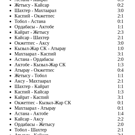
Жетысу - Кайсар
0:2
Шахтер - Махтаарал
3:0
Каспий - Окжетпес
2:1
Тобол - Астана
0:1
Ордабасы - Актобе
1:1
Кайрат - Жетысу
2:3
Кайсар - Шахтер
2:1
Окжетпес - Аксу
3:0
Кызыл-Жар СК - Атырау
1:0
Махтаарал - Каспий
3:1
Астана - Ордабасы
2:0
Актобе - Кызыл-Жар СК
1:3
Атырау - Окжетпес
0:4
Жетысу - Тобол
1:1
Аксу - Махтаарал
2:1
Шахтер - Кайрат
1:1
Каспий - Кайсар
1:3
Кайрат - Каспий
3:1
Окжетпес - Кызыл-Жар СК
0:1
Махтаарал - Атырау
0:1
Астана - Актобе
1:4
Кайсар - Аксу
2:2
Ордабасы - Жетысу
2:0
Тобол - Шахтер
2:1