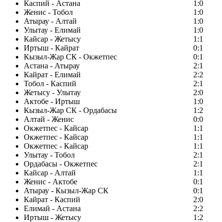
Каспий - Астана
1:0
Женис - Тобол
1:0
Атырау - Алтай
1:0
Улытау - Елимай
1:0
Кайсар - Жетысу
1:1
Иртыш - Кайрат
0:1
Кызыл-Жар СК - Окжетпес
0:1
Астана - Атырау
2:1
Кайрат - Елимай
2:2
Тобол - Каспий
2:1
Жетысу - Улытау
2:0
Актобе - Иртыш
1:0
Кызыл-Жар СК - Ордабасы
1:2
Алтай - Женис
0:0
Окжетпес - Кайсар
1:1
Окжетпес - Кайсар
1:1
Окжетпес - Кайсар
1:1
Улытау - Тобол
2:1
Ордабасы - Окжетпес
2:1
Кайсар - Алтай
1:1
Женис - Актобе
0:1
Атырау - Кызыл-Жар СК
0:1
Кайрат - Каспий
2:0
Елимай - Астана
2:2
Иртыш - Жетысу
1:2