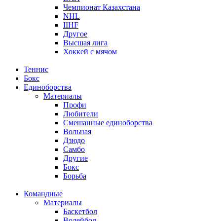
Чемпионат Казахстана
NHL
IIHF
Другое
Высшая лига
Хоккей с мячом
Теннис
Бокс
Единоборства
Материалы
Профи
Любители
Смешанные единоборства
Вольная
Дзюдо
Самбо
Другие
Бокс
Борьба
Командные
Материалы
Баскетбол
Волейбол