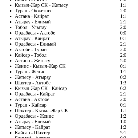
Кызыл-Жар СК - Жетысу
1:1
Туран - Окжетпес
2:0
Астана - Кайрат
1:1
Атырау - Елимай
2:1
Тобол - Улытау
2:0
Ордабасы - Актобе
0:0
Атырау - Кайрат
0:1
Ордабасы - Елимай
2:1
Актобе - Туран
2:0
Кайсар - Тобол
2:0
Астана - Жетысу
5:0
Женис - Кызыл-Жар СК
0:1
Туран - Женис
1:1
Жетысу - Атырау
0:2
Шахтер - Актобе
1:3
Кызыл-Жар СК - Кайсар
6:2
Ордабасы - Кайрат
2:1
Астана - Актобе
2:0
Туран - Кайсар
0:1
Шахтер - Кызыл-Жар СК
1:1
Ордабасы - Женис
1:2
Атырау - Елимай
1:0
Жетысу - Кайрат
1:2
Кайсар - Шахтер
5:1