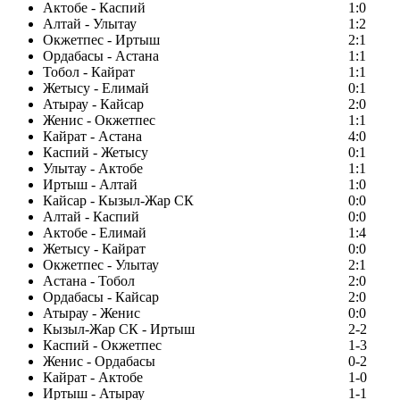
Актобе - Каспий
1:0
Алтай - Улытау
1:2
Окжетпес - Иртыш
2:1
Ордабасы - Астана
1:1
Тобол - Кайрат
1:1
Жетысу - Елимай
0:1
Атырау - Кайсар
2:0
Женис - Окжетпес
1:1
Кайрат - Астана
4:0
Каспий - Жетысу
0:1
Улытау - Актобе
1:1
Иртыш - Алтай
1:0
Кайсар - Кызыл-Жар СК
0:0
Алтай - Каспий
0:0
Актобе - Елимай
1:4
Жетысу - Кайрат
0:0
Окжетпес - Улытау
2:1
Астана - Тобол
2:0
Ордабасы - Кайсар
2:0
Атырау - Женис
0:0
Кызыл-Жар СК - Иртыш
2-2
Каспий - Окжетпес
1-3
Женис - Ордабасы
0-2
Кайрат - Актобе
1-0
Иртыш - Атырау
1-1