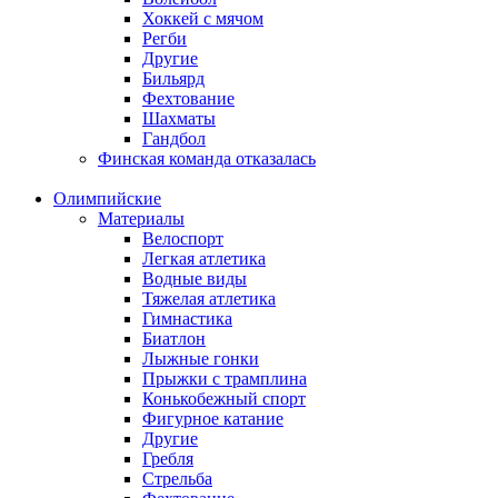
Хоккей с мячом
Регби
Другие
Бильярд
Фехтование
Шахматы
Гандбол
Финская команда отказалась
Олимпийские
Материалы
Велоспорт
Легкая атлетика
Водные виды
Тяжелая атлетика
Гимнастика
Биатлон
Лыжные гонки
Прыжки с трамплина
Конькобежный спорт
Фигурное катание
Другие
Гребля
Стрельба