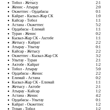
Тобол - Жетысу
2:1
Женис - Атырау
2:0
Окжетпес - Ордабасы
0:1
Кайрат - Кызыл-Жар СК
1:0
Кайсар - Тобол
1:1
Астана - Окжетпес
5:2
Ордабасы - Елимай
1:1
Туран - Женис
0:2
Кызыл-Жар СК - Актобе
1:1
Жетысу - Кайрат
2:2
Атырау - Улытау
0:1
Кайсар - Жетысу
2:2
Окжетпес - Кызыл-Жар СК
3:2
Улытау - Туран
2:1
Актобе - Кайрат
1:2
Тобол - Атырау
5:0
Ордабасы - Женис
2:2
Елимай - Астана
0:2
Кызыл-Жар СК - Елимай
1:1
Жетысу - Актобе
2:1
Атырау - Кайсар
1:2
Астана - Женис
4:2
Ордабасы - Улытау
0:1
Кайрат - Окжетпес
1:2
Туран - Тобол
1:2