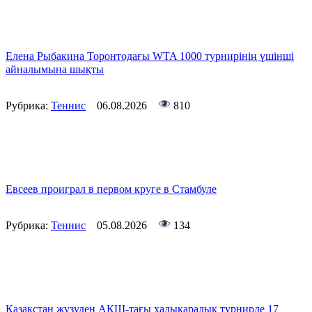
Елена Рыбакина Торонтодағы WTA 1000 турнирінің үшінші
айналымына шықты
Рубрика:
Теннис
06.08.2026
810
Евсеев проиграл в первом круге в Стамбуле
Рубрика:
Теннис
05.08.2026
134
Қазақстан жүзуден АҚШ-тағы халықаралық турнирде 17