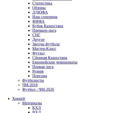
Статистика
Обзоры
ЛДЮФА
Наш соперник
ФИФА
Кубок Казахстана
Премьер-лига
СНГ
Другое
Звезды футбола
Мастер-Класс
Футзал
Сборная Казахстана
Европейские чемпионаты
Первая лига
Резерв
Персона
Футболисты
ЧМ-2018
Футбол - ЧМ-2026
Хоккей
Материалы
КХЛ
ВХЛ