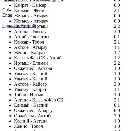
Кайрат - Кайсар
0:0
Ctrl
Елимай - Женис
2:1
Enter
Жетысу - Атырау
0:0
Жетысу - Атырау
0:0
Сделано Весной
Каспий - Иртыш
2:2
Астана - Улытау
3:0
Алтай - Окжетпес
0:1
Кайсар - Тобол
2:1
Актобе - Атырау
1:1
Женис - Кайрат
1:2
Кызыл-Жар СК - Алтай
1:2
Иртыш - Елимай
2:2
Окжетпес - Астана
1:0
Улытау - Каспий
1:0
Улытау - Каспий
1:0
Актобе - Кайсар
3:0
Улытау - Кайрат
1:1
Тобол - Иртыш
1:0
Астана - Кызыл-Жар СК
2:1
Елимай - Каспий
0:1
Окжетпес - Атырау
0:0
Ордабасы - Актобе
2:0
Каспий - Астана
1:0
Женис - Тобол
1:0