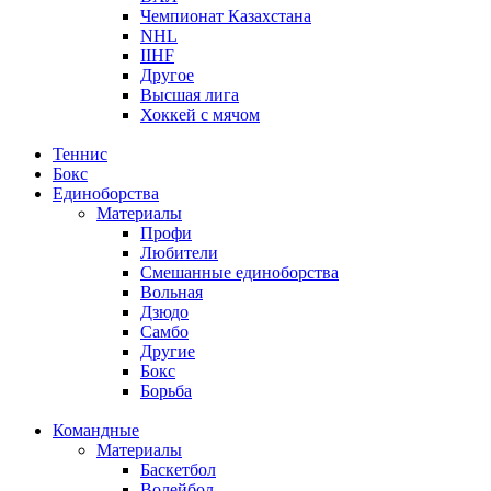
Чемпионат Казахстана
NHL
IIHF
Другое
Высшая лига
Хоккей с мячом
Теннис
Бокс
Единоборства
Материалы
Профи
Любители
Смешанные единоборства
Вольная
Дзюдо
Самбо
Другие
Бокс
Борьба
Командные
Материалы
Баскетбол
Волейбол