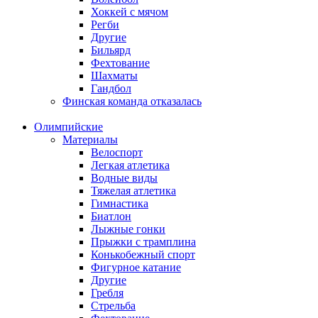
Хоккей с мячом
Регби
Другие
Бильярд
Фехтование
Шахматы
Гандбол
Финская команда отказалась
Олимпийские
Материалы
Велоспорт
Легкая атлетика
Водные виды
Тяжелая атлетика
Гимнастика
Биатлон
Лыжные гонки
Прыжки с трамплина
Конькобежный спорт
Фигурное катание
Другие
Гребля
Стрельба