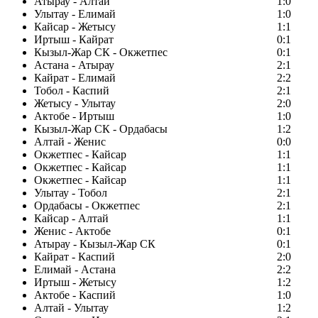
Атырау - Алтай
1:0
Улытау - Елимай
1:0
Кайсар - Жетысу
1:1
Иртыш - Кайрат
0:1
Кызыл-Жар СК - Окжетпес
0:1
Астана - Атырау
2:1
Кайрат - Елимай
2:2
Тобол - Каспий
2:1
Жетысу - Улытау
2:0
Актобе - Иртыш
1:0
Кызыл-Жар СК - Ордабасы
1:2
Алтай - Женис
0:0
Окжетпес - Кайсар
1:1
Окжетпес - Кайсар
1:1
Окжетпес - Кайсар
1:1
Улытау - Тобол
2:1
Ордабасы - Окжетпес
2:1
Кайсар - Алтай
1:1
Женис - Актобе
0:1
Атырау - Кызыл-Жар СК
0:1
Кайрат - Каспий
2:0
Елимай - Астана
2:2
Иртыш - Жетысу
1:2
Актобе - Каспий
1:0
Алтай - Улытау
1:2