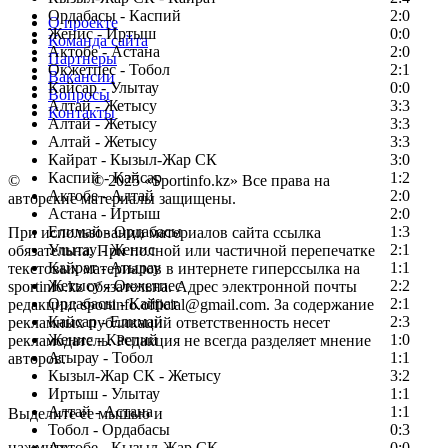
Ордабасы - Каспий
2:0
О проекте
Женис - Иртыш
0:0
Команда сайта
Актобе - Астана
2:0
Партнеры
Окжетпес - Тобол
2:1
Вакансии
Кайсар - Улытау
0:0
Вопросы
Алтай - Жетысу
3:3
Контакты
Алтай - Жетысу
3:3
Алтай - Жетысу
3:3
Кайрат - Кызыл-Жар СК
3:0
Каспий - Кайсар
1:2
©
Copyright
© 2025 «Sportinfo.kz» Все права на
Актобе - Алтай
2:0
авторские материалы защищены.
Астана - Иртыш
2:0
Елимай - Ордабасы
1:3
При использовании материалов сайта ссылка
Улытау - Женис
2:1
обязательна. При полной или частичной перепечатке
Кайрат - Атырау
1:1
текстовых материалов в интернете гиперссылка на
Жетысу - Окжетпес
2:2
sportinfo.kz обязательна. Адрес электронной почты
Ордабасы - Кайрат
2:1
редакции: sportinfo.official@gmail.com. За содержание
Кайсар - Елимай
2:3
рекламных публикаций ответственность несет
Женис - Каспий
1:0
рекламодатель. Редакция не всегда разделяет мнение
Атырау - Тобол
1:1
авторов.
Кызыл-Жар СК - Жетысу
3:2
Заметили ошибку в тексте?
Иртыш - Улытау
1:1
Алтай - Астана
1:1
Выделите ее мышью и
Тобол - Ордабасы
0:3
нажмите
Актобе - Кызыл-Жар СК
0:0