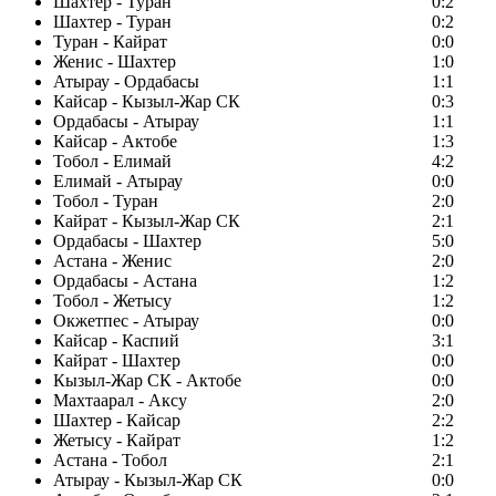
Шахтер - Туран
0:2
Шахтер - Туран
0:2
Туран - Кайрат
0:0
Женис - Шахтер
1:0
Атырау - Ордабасы
1:1
Кайсар - Кызыл-Жар СК
0:3
Ордабасы - Атырау
1:1
Кайсар - Актобе
1:3
Тобол - Елимай
4:2
Елимай - Атырау
0:0
Тобол - Туран
2:0
Кайрат - Кызыл-Жар СК
2:1
Ордабасы - Шахтер
5:0
Астана - Женис
2:0
Ордабасы - Астана
1:2
Тобол - Жетысу
1:2
Окжетпес - Атырау
0:0
Кайсар - Каспий
3:1
Кайрат - Шахтер
0:0
Кызыл-Жар СК - Актобе
0:0
Махтаарал - Аксу
2:0
Шахтер - Кайсар
2:2
Жетысу - Кайрат
1:2
Астана - Тобол
2:1
Атырау - Кызыл-Жар СК
0:0