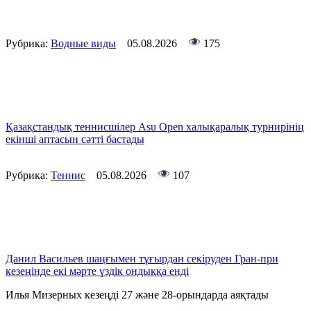
Рубрика:
Водные виды
05.08.2026
175
Қазақстандық теннисшілер Asu Open халықаралық турнирінің
екінші аптасын сәтті бастады
Рубрика:
Теннис
05.08.2026
107
Данил Васильев шаңғымен тұғырдан секіруден Гран-при
кезеңінде екі мәрте үздік ондыққа енді
Илья Мизерных кезеңді 27 және 28-орындарда аяқтады