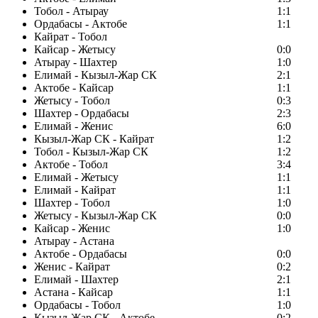
Тобол - Атырау
1:1
Ордабасы - Актобе
1:1
Кайрат - Тобол
Кайсар - Жетысу
0:0
Атырау - Шахтер
1:0
Елимай - Кызыл-Жар СК
2:1
Актобе - Кайсар
1:1
Жетысу - Тобол
0:3
Шахтер - Ордабасы
2:3
Елимай - Женис
6:0
Кызыл-Жар СК - Кайрат
1:2
Тобол - Кызыл-Жар СК
1:2
Актобе - Тобол
3:4
Елимай - Жетысу
1:1
Елимай - Кайрат
1:1
Шахтер - Тобол
1:0
Жетысу - Кызыл-Жар СК
0:0
Кайсар - Женис
1:0
Атырау - Астана
Актобе - Ордабасы
0:0
Женис - Кайрат
0:2
Елимай - Шахтер
2:1
Астана - Кайсар
1:1
Ордабасы - Тобол
1:0
Кызыл-Жар СК - Актобе
0:2