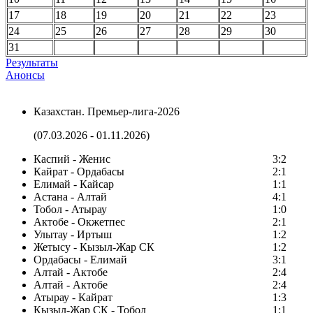
17
18
19
20
21
22
23
24
25
26
27
28
29
30
31
Результаты
Анонсы
Казахстан. Премьер-лига-2026
(07.03.2026 - 01.11.2026)
Каспий - Женис
3:2
Кайрат - Ордабасы
2:1
Елимай - Кайсар
1:1
Астана - Алтай
4:1
Тобол - Атырау
1:0
Актобе - Окжетпес
2:1
Улытау - Иртыш
1:2
Жетысу - Кызыл-Жар СК
1:2
Ордабасы - Елимай
3:1
Алтай - Актобе
2:4
Алтай - Актобе
2:4
Атырау - Кайрат
1:3
Кызыл-Жар СК - Тобол
1:1