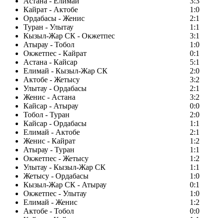
Астана - Елимай
3:3
Кайрат - Актобе
1:0
Ордабасы - Женис
2:1
Туран - Улытау
1:1
Кызыл-Жар СК - Окжетпес
3:1
Атырау - Тобол
1:0
Окжетпес - Кайрат
0:1
Астана - Кайсар
5:1
Елимай - Кызыл-Жар СК
2:0
Актобе - Жетысу
3:2
Улытау - Ордабасы
2:1
Женис - Астана
3:2
Кайсар - Атырау
0:0
Тобол - Туран
2:0
Кайсар - Ордабасы
1:1
Елимай - Актобе
2:1
Женис - Кайрат
1:2
Атырау - Туран
1:1
Окжетпес - Жетысу
1:2
Улытау - Кызыл-Жар СК
1:1
Жетысу - Ордабасы
1:0
Кызыл-Жар СК - Атырау
0:1
Окжетпес - Улытау
1:0
Елимай - Женис
1:2
Актобе - Тобол
0:0