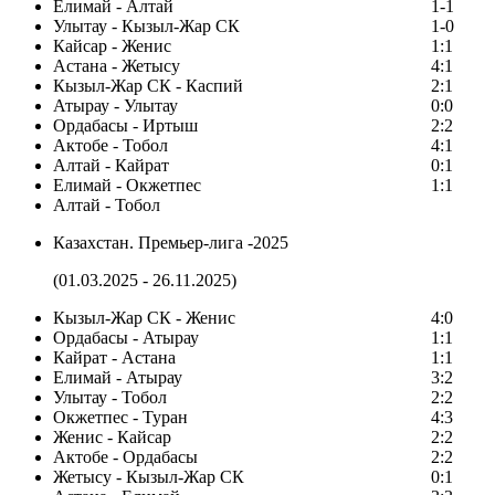
Елимай - Алтай
1-1
Улытау - Кызыл-Жар СК
1-0
Кайсар - Женис
1:1
Астана - Жетысу
4:1
Кызыл-Жар СК - Каспий
2:1
Атырау - Улытау
0:0
Ордабасы - Иртыш
2:2
Актобе - Тобол
4:1
Алтай - Кайрат
0:1
Елимай - Окжетпес
1:1
Алтай - Тобол
Казахстан. Премьер-лига -2025
(01.03.2025 - 26.11.2025)
Кызыл-Жар СК - Женис
4:0
Ордабасы - Атырау
1:1
Кайрат - Астана
1:1
Елимай - Атырау
3:2
Улытау - Тобол
2:2
Окжетпес - Туран
4:3
Женис - Кайсар
2:2
Актобе - Ордабасы
2:2
Жетысу - Кызыл-Жар СК
0:1