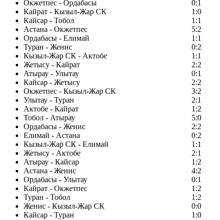
Окжетпес - Ордабасы
0:1
Кайрат - Кызыл-Жар СК
1:0
Кайсар - Тобол
1:1
Астана - Окжетпес
5:2
Ордабасы - Елимай
1:1
Туран - Женис
0:2
Кызыл-Жар СК - Актобе
1:1
Жетысу - Кайрат
2:2
Атырау - Улытау
0:1
Кайсар - Жетысу
2:2
Окжетпес - Кызыл-Жар СК
3:2
Улытау - Туран
2:1
Актобе - Кайрат
1:2
Тобол - Атырау
5:0
Ордабасы - Женис
2:2
Елимай - Астана
0:2
Кызыл-Жар СК - Елимай
1:1
Жетысу - Актобе
2:1
Атырау - Кайсар
1:2
Астана - Женис
4:2
Ордабасы - Улытау
0:1
Кайрат - Окжетпес
1:2
Туран - Тобол
1:2
Женис - Кызыл-Жар СК
0:0
Кайсар - Туран
1:0