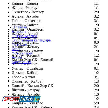
Кайрат - Кайрат
1:1
Женис - Улытау
1:1
Окжетпес - Жетысу
2:0
Астана - Актобе
3:2
Тобол - Окжетпес
3:1
Улытау - Кайсар
1:0
Главная
Каспий - Ордабасы
3:2
Новости
Жетысу - Алтай
0:1
Обзоры матчей
Иртыш - Женис
0:1
Спортивный календарь
Кайсар - Иртыш
0:0
Футболисты
Актобе - Жетысу
2:1
Блоги
Ордабасы - Улытау
1:0
Фотогалерея
Атырау - Каспий
1:2
Видео
Кызыл-Жар СК - Елимай
0:1
Карта сайта
Астана - Женис
1:0
Улытау - Ордабасы
0:1
Иртыш - Кайсар
1:2
Тобол - Алтай
3:1
Есть идея?
Окжетпес - Кайрат
1:3
Сообщить о мероприятии
Елимай - Кызыл-Жар СК
2:0
Каспий - Атырау
Перейти на старый сайт
2:0
Жетысу - Актобе
1:0
Елимай - Атырау
1:2
Кайрат - Окжетпес
5:0
Кызыл-Жар СК - Кайрат
2:4