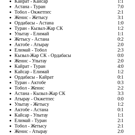
Кайрат - Кайсар
1:1
Астана - Туран
7:0
Тобол - Окжетпес
2:1
Женис - Жетысу
3:1
Ордабасы - Астана
1:0
Туран - Кызыл-Жар СК
1:2
Улытау - Елимай
1:1
Жетысу - Астана
0:2
Актобе - Атырау
2:0
Елимай - Тобол
2:3
Кызыл-Жар СК - Ордабасы
0:0
Женис - Улытау
2:0
Кайрат - Туран
4:0
Кайсар - Елимай
1:2
Ордабасы - Кайрат
0:1
Туран - Актобе
0:3
Тобол - Женис
2:2
Астана - Кызыл-Жар СК
3:3
Атырау - Окжетпес
0:0
Улытау - Жетысу
1:2
Актобе - Астана
0:1
Кайсар - Улытау
1:1
Елимай - Туран
2:1
Тобол - Жетысу
2:1
Женис - Атырау
2:0