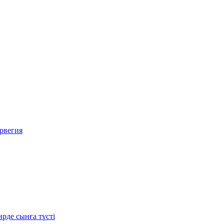
рвегия
рде сынға түсті