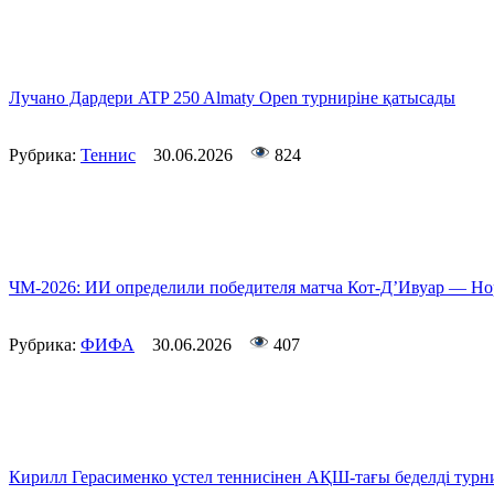
Лучано Дардери ATP 250 Almaty Open турниріне қатысады
Рубрика:
Теннис
30.06.2026
824
ЧМ-2026: ИИ определили победителя матча Кот-Д’Ивуар — Но
Рубрика:
ФИФА
30.06.2026
407
Кирилл Герасименко үстел теннисінен АҚШ-тағы беделді турни