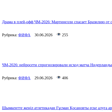
Драма в плей-офф ЧМ-2026: Мартинелли спасает Бразилию от 
Рубрика:
ФИФА
30.06.2026
255
ЧМ-2026: нейросети спрогнозировали исход матча Нидерланды
Рубрика:
ФИФА
29.06.2026
406
Шымкентте жеңіл атлетикадан Ғұсман Қосановты еске алуға ар