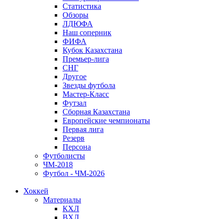
Статистика
Обзоры
ЛДЮФА
Наш соперник
ФИФА
Кубок Казахстана
Премьер-лига
СНГ
Другое
Звезды футбола
Мастер-Класс
Футзал
Сборная Казахстана
Европейские чемпионаты
Первая лига
Резерв
Персона
Футболисты
ЧМ-2018
Футбол - ЧМ-2026
Хоккей
Материалы
КХЛ
ВХЛ