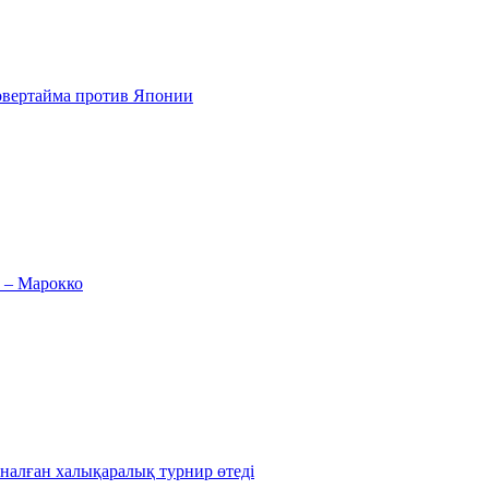
овертайма против Японии
 – Марокко
налған халықаралық турнир өтеді