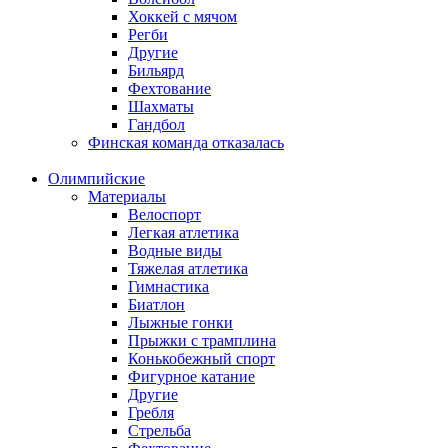
Хоккей с мячом
Регби
Другие
Бильярд
Фехтование
Шахматы
Гандбол
Финская команда отказалась
Олимпийские
Материалы
Велоспорт
Легкая атлетика
Водные виды
Тяжелая атлетика
Гимнастика
Биатлон
Лыжные гонки
Прыжки с трамплина
Конькобежный спорт
Фигурное катание
Другие
Гребля
Стрельба