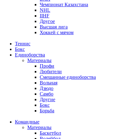
Чемпионат Казахстана
NHL
IIHF
Другое
Высшая лига
Хоккей с мячом
Теннис
Бокс
Единоборства
Материалы
Профи
Любители
Смешанные единоборства
Вольная
Дзюдо
Самбо
Другие
Бокс
Борьба
Командные
Материалы
Баскетбол
Волейбол