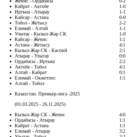
Женис - Ордабасы
0-2
Кайрат - Актобе
1-0
Иртыш - Атырау
1-1
Кайсар - Астана
0-0
Тобол - Жетысу
2-2
Елимай - Алтай
1-1
Улытау - Кызыл-Жар СК
1-0
Кайсар - Женис
1:1
Астана - Жетысу
4:1
Кызыл-Жар СК - Каспий
2:1
Атырау - Улытау
0:0
Ордабасы - Иртыш
2:2
Актобе - Тобол
4:1
Алтай - Кайрат
0:1
Елимай - Окжетпес
1:1
Алтай - Тобол
Казахстан. Премьер-лига -2025
(01.03.2025 - 26.11.2025)
Кызыл-Жар СК - Женис
4:0
Ордабасы - Атырау
1:1
Кайрат - Астана
1:1
Елимай - Атырау
3:2
Улытау - Тобол
2:2