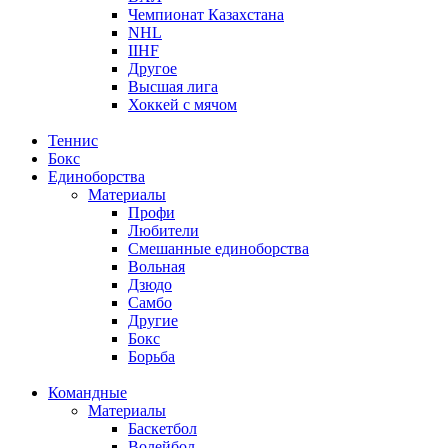
Чемпионат Казахстана
NHL
IIHF
Другое
Высшая лига
Хоккей с мячом
Теннис
Бокс
Единоборства
Материалы
Профи
Любители
Смешанные единоборства
Вольная
Дзюдо
Самбо
Другие
Бокс
Борьба
Командные
Материалы
Баскетбол
Волейбол