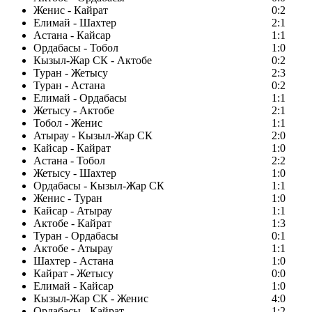
Женис - Кайрат
0:2
Елимай - Шахтер
2:1
Астана - Кайсар
1:1
Ордабасы - Тобол
1:0
Кызыл-Жар СК - Актобе
0:2
Туран - Жетысу
2:3
Туран - Астана
0:2
Елимай - Ордабасы
1:1
Жетысу - Актобе
2:1
Тобол - Женис
1:1
Атырау - Кызыл-Жар СК
2:0
Кайсар - Кайрат
1:0
Астана - Тобол
2:2
Жетысу - Шахтер
1:0
Ордабасы - Кызыл-Жар СК
1:1
Женис - Туран
1:0
Кайсар - Атырау
1:1
Актобе - Кайрат
1:3
Туран - Ордабасы
0:1
Актобе - Атырау
1:1
Шахтер - Астана
1:0
Кайрат - Жетысу
0:0
Елимай - Кайсар
1:0
Кызыл-Жар СК - Женис
4:0
Ордабасы - Кайрат
1:2