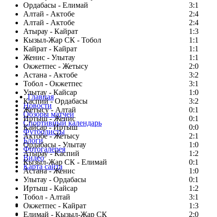
Ордабасы - Елимай
3:1
Алтай - Актобе
2:4
Алтай - Актобе
2:4
Атырау - Кайрат
1:3
Кызыл-Жар СК - Тобол
1:1
Кайрат - Кайрат
1:1
Женис - Улытау
1:1
Окжетпес - Жетысу
2:0
Астана - Актобе
3:2
Тобол - Окжетпес
3:1
Улытау - Кайсар
1:0
Главная
Каспий - Ордабасы
3:2
Новости
Жетысу - Алтай
0:1
Обзоры матчей
Иртыш - Женис
0:1
Спортивный календарь
Кайсар - Иртыш
0:0
Футболисты
Актобе - Жетысу
2:1
Блоги
Ордабасы - Улытау
1:0
Фотогалерея
Атырау - Каспий
1:2
Видео
Кызыл-Жар СК - Елимай
0:1
Карта сайта
Астана - Женис
1:0
Улытау - Ордабасы
0:1
Иртыш - Кайсар
1:2
Тобол - Алтай
3:1
Есть идея?
Окжетпес - Кайрат
1:3
Сообщить о мероприятии
Елимай - Кызыл-Жар СК
2:0