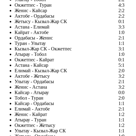
Окжетпес - Туран
4:3
Женис - Кайсар
2:2
Актобе - Ордабасы
2:2
Жетысу - Кызыл-Жар СК
0:1
Астана - Елимай
3:3
Кайрат - Актобе
1:0
Ордабасы - Женис
2:1
Туран - Улытау
1:1
Кызыл-Жар СК - Окжетпес
3:1
Атырау - Тобол
1:0
Окжетпес - Кайрат
0:1
Астана - Кайсар
5:1
Елимай - Кызыл-Жар СК
2:0
Актобе - Жетысу
3:2
Улытау - Ордабасы
2:1
Женис - Астана
3:2
Кайсар - Атырау
0:0
Тобол - Туран
2:0
Кайсар - Ордабасы
1:1
Елимай - Актобе
2:1
Женис - Кайрат
1:2
Атырау - Туран
1:1
Окжетпес - Жетысу
1:2
Улытау - Кызыл-Жар СК
1:1