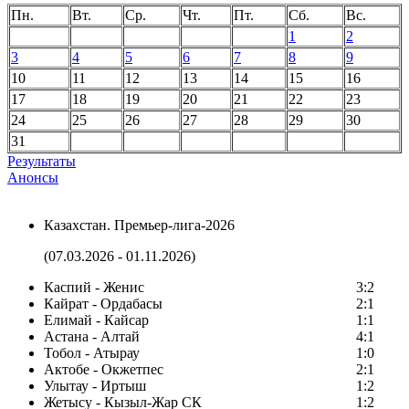
Пн.
Вт.
Ср.
Чт.
Пт.
Сб.
Вс.
1
2
3
4
5
6
7
8
9
10
11
12
13
14
15
16
17
18
19
20
21
22
23
24
25
26
27
28
29
30
31
Результаты
Анонсы
Казахстан. Премьер-лига-2026
(07.03.2026 - 01.11.2026)
Каспий - Женис
3:2
Кайрат - Ордабасы
2:1
Елимай - Кайсар
1:1
Астана - Алтай
4:1
Тобол - Атырау
1:0
Актобе - Окжетпес
2:1
Улытау - Иртыш
1:2
Жетысу - Кызыл-Жар СК
1:2