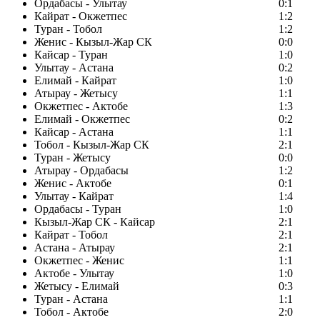
Ордабасы - Улытау
0:1
Кайрат - Окжетпес
1:2
Туран - Тобол
1:2
Женис - Кызыл-Жар СК
0:0
Кайсар - Туран
1:0
Улытау - Астана
0:2
Елимай - Кайрат
1:0
Атырау - Жетысу
1:1
Окжетпес - Актобе
1:3
Елимай - Окжетпес
0:2
Кайсар - Астана
1:1
Тобол - Кызыл-Жар СК
2:1
Туран - Жетысу
0:0
Атырау - Ордабасы
1:2
Женис - Актобе
0:1
Улытау - Кайрат
1:4
Ордабасы - Туран
1:0
Кызыл-Жар СК - Кайсар
2:1
Кайрат - Тобол
2:1
Астана - Атырау
2:1
Окжетпес - Женис
1:1
Актобе - Улытау
1:0
Жетысу - Елимай
0:3
Туран - Астана
1:1
Тобол - Актобе
2:0