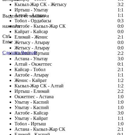
Кызыл-Жар СК - Жетысу
3:2
Заметили ошибку в тексте?
Иртыш - Улытау
1:1
Алтай - Астана
1:1
Выделите ее мышью и
Тобол - Ордабасы
0:3
нажмите
Актобе - Кызыл-Жар СК
0:0
Кайрат - Кайсар
0:0
Ctrl
Елимай - Женис
2:1
Enter
Жетысу - Атырау
0:0
Жетысу - Атырау
0:0
Сделано Весной
Каспий - Иртыш
2:2
Астана - Улытау
3:0
Алтай - Окжетпес
0:1
Кайсар - Тобол
2:1
Актобе - Атырау
1:1
Женис - Кайрат
1:2
Кызыл-Жар СК - Алтай
1:2
Иртыш - Елимай
2:2
Окжетпес - Астана
1:0
Улытау - Каспий
1:0
Улытау - Каспий
1:0
Актобе - Кайсар
3:0
Улытау - Кайрат
1:1
Тобол - Иртыш
1:0
Астана - Кызыл-Жар СК
2:1
Елимай - Каспий
0:1