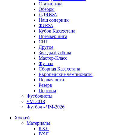
Статистика
Обзоры
ЛДЮФА
Наш соперник
ФИФА
Кубок Казахстана
Премьер-лига
СНГ
Другое
Звезды футбола
Мастер-Класс
Футзал
Сборная Казахстана
Европейские чемпионаты
Первая лига
Резерв
Персона
Футболисты
ЧМ-2018
Футбол - ЧМ-2026
Хоккей
Материалы
КХЛ
ВХЛ