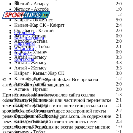
Каспий - Атырау
Перейти на старый сайт
2:0
Жетысу - Актобе
1:0
Елимай - Атырау
1:2
Кайрат - Окжетпес
5:0
Кызыл-Жар СК - Кайрат
2:4
Ордабасы - Каспий
2:0
О проекте
Женис - Иртыш
0:0
Команда сайта
Актобе - Астана
2:0
Партнеры
Окжетпес - Тобол
2:1
Вакансии
Кайсар - Улытау
0:0
Вопросы
Алтай - Жетысу
3:3
Контакты
Алтай - Жетысу
3:3
Алтай - Жетысу
3:3
Кайрат - Кызыл-Жар СК
3:0
Каспий - Кайсар
1:2
©
Copyright
© 2025 «Sportinfo.kz» Все права на
Актобе - Алтай
2:0
авторские материалы защищены.
Астана - Иртыш
2:0
Елимай - Ордабасы
1:3
При использовании материалов сайта ссылка
Улытау - Женис
2:1
обязательна. При полной или частичной перепечатке
Кайрат - Атырау
1:1
текстовых материалов в интернете гиперссылка на
Жетысу - Окжетпес
2:2
sportinfo.kz обязательна. Адрес электронной почты
Ордабасы - Кайрат
2:1
редакции: sportinfo.official@gmail.com. За содержание
Кайсар - Елимай
2:3
рекламных публикаций ответственность несет
Женис - Каспий
1:0
рекламодатель. Редакция не всегда разделяет мнение
Атырау - Тобол
1:1
авторов.