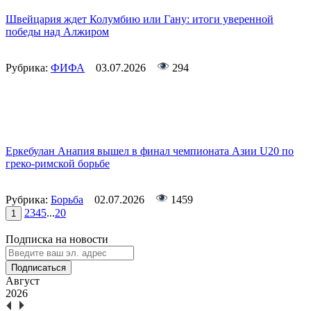
Швейцария ждет Колумбию или Гану: итоги уверенной
победы над Алжиром
Рубрика:
ФИФА
03.07.2026
294
Еркебулан Анапия вышел в финал чемпионата Азии U20 по
греко-римской борьбе
Рубрика:
Борьба
02.07.2026
1459
2
3
4
5
...
20
1
Подписка на новости
Подписаться
Август
2026