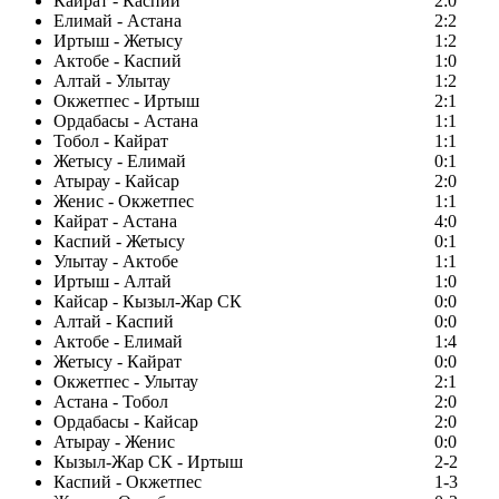
Кайрат - Каспий
2:0
Елимай - Астана
2:2
Иртыш - Жетысу
1:2
Актобе - Каспий
1:0
Алтай - Улытау
1:2
Окжетпес - Иртыш
2:1
Ордабасы - Астана
1:1
Тобол - Кайрат
1:1
Жетысу - Елимай
0:1
Атырау - Кайсар
2:0
Женис - Окжетпес
1:1
Кайрат - Астана
4:0
Каспий - Жетысу
0:1
Улытау - Актобе
1:1
Иртыш - Алтай
1:0
Кайсар - Кызыл-Жар СК
0:0
Алтай - Каспий
0:0
Актобе - Елимай
1:4
Жетысу - Кайрат
0:0
Окжетпес - Улытау
2:1
Астана - Тобол
2:0
Ордабасы - Кайсар
2:0
Атырау - Женис
0:0
Кызыл-Жар СК - Иртыш
2-2
Каспий - Окжетпес
1-3