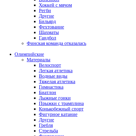
Хоккей с мячом
Регби
Другие
Бильярд
Фехтование
Шахматы
Гандбол
Финская команда отказалась
Олимпийские
Материалы
Велоспорт
Легкая атлетика
Водные виды
Тяжелая атлетика
Гимнастика
Биатлон
Лыжные гонки
Прыжки с трамплина
Конькобежный спорт
Фигурное катание
Другие
Гребля
Стрельба