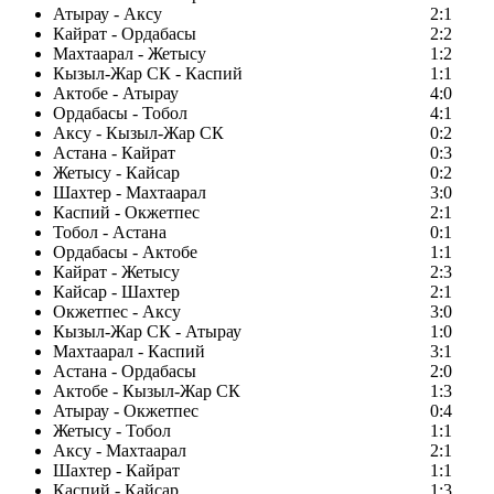
Атырау - Аксу
2:1
Кайрат - Ордабасы
2:2
Махтаарал - Жетысу
1:2
Кызыл-Жар СК - Каспий
1:1
Актобе - Атырау
4:0
Ордабасы - Тобол
4:1
Аксу - Кызыл-Жар СК
0:2
Астана - Кайрат
0:3
Жетысу - Кайсар
0:2
Шахтер - Махтаарал
3:0
Каспий - Окжетпес
2:1
Тобол - Астана
0:1
Ордабасы - Актобе
1:1
Кайрат - Жетысу
2:3
Кайсар - Шахтер
2:1
Окжетпес - Аксу
3:0
Кызыл-Жар СК - Атырау
1:0
Махтаарал - Каспий
3:1
Астана - Ордабасы
2:0
Актобе - Кызыл-Жар СК
1:3
Атырау - Окжетпес
0:4
Жетысу - Тобол
1:1
Аксу - Махтаарал
2:1
Шахтер - Кайрат
1:1
Каспий - Кайсар
1:3