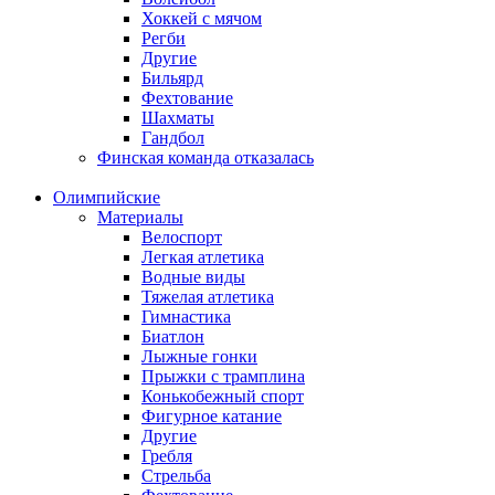
Хоккей с мячом
Регби
Другие
Бильярд
Фехтование
Шахматы
Гандбол
Финская команда отказалась
Олимпийские
Материалы
Велоспорт
Легкая атлетика
Водные виды
Тяжелая атлетика
Гимнастика
Биатлон
Лыжные гонки
Прыжки с трамплина
Конькобежный спорт
Фигурное катание
Другие
Гребля
Стрельба