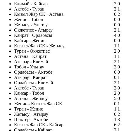
Елимай - Кайсар
2:0
Актобе - Туран
2:1
Кызыл-Жар СК - Астана
0:2
Женис - Тобол
0:0
Жетысу - Улытау
0:0
Окжетпес - Атырау
2:1
Кайрат - Ордабасы
4:0
Кайсар - Женис
0:0
Кызыл-Жар СК - Жетысу
1:1
Туран - Окжетпес
2:0
Астана - Кайрат
1:1
Атырау - Елимай
2:1
Тобол - Улытау
2:0
Ордабасы - Актобе
0:0
Атырау - Кайрат
0:1
Ордабасы - Елимай
2:1
Актобе - Туран
2:0
Кайсар - Тобол
2:0
Астана - Жетысу
5:0
Женис - Кызыл-Жар СК
0:1
Туран - Женис
1:1
Жетысу - Атырау
0:2
Шахтер - Актобе
1:3
Кызыл-Жар СК - Кайсар
6:2
Ордабасы - Кайрат
2:1