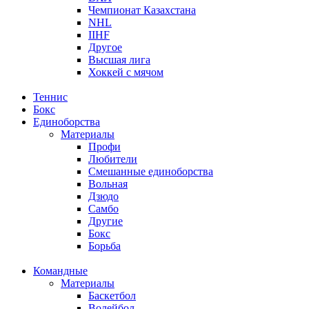
Чемпионат Казахстана
NHL
IIHF
Другое
Высшая лига
Хоккей с мячом
Теннис
Бокс
Единоборства
Материалы
Профи
Любители
Смешанные единоборства
Вольная
Дзюдо
Самбо
Другие
Бокс
Борьба
Командные
Материалы
Баскетбол
Волейбол