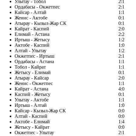
Улытау - Тобол
2:1
Ордабасы - Окжетпес
2:1
Кайсар - Алтай
1:1
Женис - Актобе
0:1
Атырау - Кызыл-Жар СК
0:1
Кайрат - Каспий
2:0
Елимай - Астана
2:2
Иртыш - Жетысу
1:2
Актобе - Каспий
1:0
Алтай - Улытау
1:2
Окжетпес - Иртыш
2:1
Ордабасы - Астана
1:1
Тобол - Кайрат
1:1
Жетысу - Елимай
0:1
Атырау - Кайсар
2:0
Женис - Окжетпес
1:1
Кайрат - Астана
4:0
Каспий - Жетысу
0:1
Улытау - Актобе
1:1
Иртыш - Алтай
1:0
Кайсар - Кызыл-Жар СК
0:0
Алтай - Каспий
0:0
Актобе - Елимай
1:4
Жетысу - Кайрат
0:0
Окжетпес - Улытау
2:1