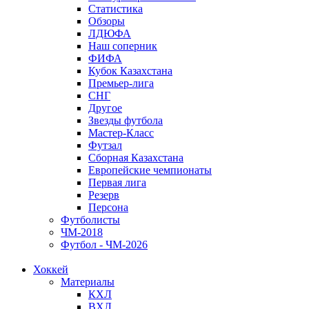
Статистика
Обзоры
ЛДЮФА
Наш соперник
ФИФА
Кубок Казахстана
Премьер-лига
СНГ
Другое
Звезды футбола
Мастер-Класс
Футзал
Сборная Казахстана
Европейские чемпионаты
Первая лига
Резерв
Персона
Футболисты
ЧМ-2018
Футбол - ЧМ-2026
Хоккей
Материалы
КХЛ
ВХЛ