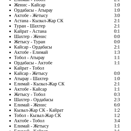
Женис - Кайсар
1:0
Ордабасы - Атырау
1:0
Актобе - Жетысу
3:0
Астана - Кызыл-Жар СК
2:1
Туран - Шахтер
2:1
Кайрат - Астана
0:1
Шахтер - Женис
0:0
Жетысу - Туран
0:0
Кайсар - Ордабасы
2:1
Актобе - Елимай
1:3
Тобол - Атырау
1:1
Ордабасы - Актобе
1:1
Кайрат - Тобол
Кайсар - Жетысу
0:0
Атырау - Шахтер
1:0
Елимай - Кызыл-Жар СК
2:1
Актобе - Кайсар
1:1
Жетысу - Тобол
0:3
Шахтер - Ордабасы
2:3
Елимай - Женис
6:0
Кызыл-Жар СК - Кайрат
1:2
Тобол - Кызыл-Жар СК
1:2
Актобе - Тобол
3:4
Елимай - Жетысу
1:1