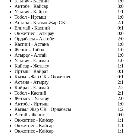
Улытау - Каспий
1:0
Актобе - Кайсар
3:0
Улытау - Кайрат
1:1
Тобол - Иртыш
1:0
Астана - Кызыл-Жар СК
2:1
Елимай - Каспий
0:1
Окжетпес - Атырау
0:0
Ордабасы - Актобе
2:0
Каспий - Астана
1:0
Женис - Тобол
1:0
Атырау - Алтай
1:0
Улытау - Елимай
1:0
Кайсар - Жетысу
1:1
Иртыш - Кайрат
0:1
Кызыл-Жар СК - Окжетпес
0:1
Астана - Атырау
2:1
Кайрат - Елимай
2:2
Тобол - Каспий
2:1
Жетысу - Улытау
2:0
Актобе - Иртыш
1:0
Кызыл-Жар СК - Ордабасы
1:2
Алтай - Женис
0:0
Окжетпес - Кайсар
1:1
Окжетпес - Кайсар
1:1
Окжетпес - Кайсар
1:1