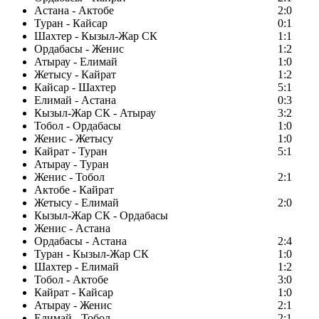
Астана - Актобе
2:0
Туран - Кайсар
0:1
Шахтер - Кызыл-Жар СК
1:1
Ордабасы - Женис
1:2
Атырау - Елимай
1:0
Жетысу - Кайрат
1:2
Кайсар - Шахтер
5:1
Елимай - Астана
0:3
Кызыл-Жар СК - Атырау
3:2
Тобол - Ордабасы
1:0
Женис - Жетысу
1:0
Кайрат - Туран
5:1
Атырау - Туран
Женис - Тобол
2:1
Актобе - Кайрат
Жетысу - Елимай
2:0
Кызыл-Жар СК - Ордабасы
Женис - Астана
Ордабасы - Астана
2:4
Туран - Кызыл-Жар СК
1:0
Шахтер - Елимай
1:2
Тобол - Актобе
3:0
Кайрат - Кайсар
1:0
Атырау - Женис
2:1
Елимай - Тобол
2:1