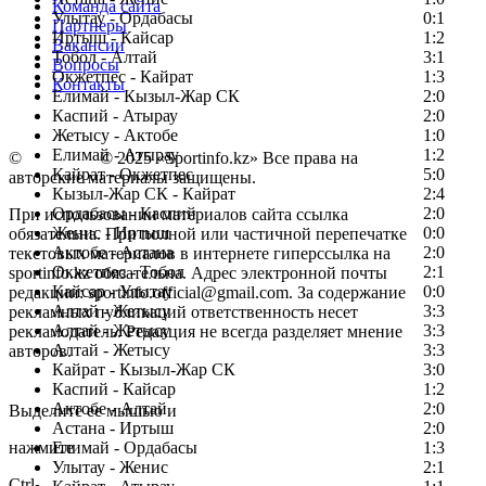
Команда сайта
Улытау - Ордабасы
0:1
Партнеры
Иртыш - Кайсар
1:2
Вакансии
Тобол - Алтай
3:1
Вопросы
Окжетпес - Кайрат
1:3
Контакты
Елимай - Кызыл-Жар СК
2:0
Каспий - Атырау
2:0
Жетысу - Актобе
1:0
Елимай - Атырау
1:2
©
Copyright
© 2025 «Sportinfo.kz» Все права на
Кайрат - Окжетпес
5:0
авторские материалы защищены.
Кызыл-Жар СК - Кайрат
2:4
Ордабасы - Каспий
2:0
При использовании материалов сайта ссылка
Женис - Иртыш
0:0
обязательна. При полной или частичной перепечатке
Актобе - Астана
2:0
текстовых материалов в интернете гиперссылка на
Окжетпес - Тобол
2:1
sportinfo.kz обязательна. Адрес электронной почты
Кайсар - Улытау
0:0
редакции: sportinfo.official@gmail.com. За содержание
Алтай - Жетысу
3:3
рекламных публикаций ответственность несет
Алтай - Жетысу
3:3
рекламодатель. Редакция не всегда разделяет мнение
Алтай - Жетысу
3:3
авторов.
Кайрат - Кызыл-Жар СК
3:0
Заметили ошибку в тексте?
Каспий - Кайсар
1:2
Актобе - Алтай
2:0
Выделите ее мышью и
Астана - Иртыш
2:0
нажмите
Елимай - Ордабасы
1:3
Улытау - Женис
2:1
Ctrl