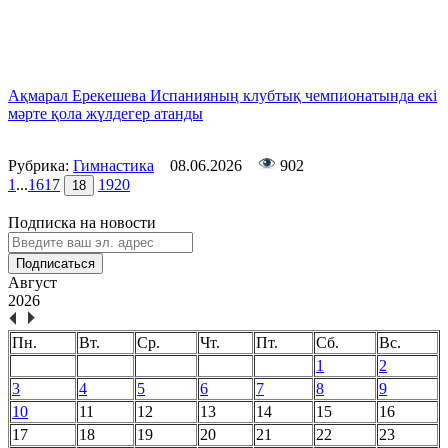
Ақмарал Ерекешева Испанияның клубтық чемпионатында екі
мәрте қола жүлдегер атанды
Рубрика:
Гимнастика
08.06.2026
902
1
...
16
17
19
20
18
Подписка на новости
Подписаться
Август
2026
Пн.
Вт.
Ср.
Чт.
Пт.
Сб.
Вс.
1
2
3
4
5
6
7
8
9
10
11
12
13
14
15
16
17
18
19
20
21
22
23