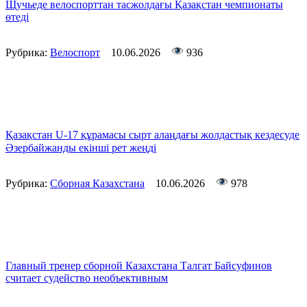
Щучьеде велоспорттан тасжолдағы Қазақстан чемпионаты
өтеді
Рубрика:
Велоспорт
10.06.2026
936
Қазақстан U-17 құрамасы сырт алаңдағы жолдастық кездесуде
Әзербайжанды екінші рет жеңді
Рубрика:
Сборная Казахстана
10.06.2026
978
Главный тренер сборной Казахстана Талгат Байсуфинов
считает судейство необъективным