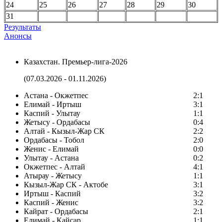
24
25
26
27
28
29
30
31
Результаты
Анонсы
Казахстан. Премьер-лига-2026
(07.03.2026 - 01.11.2026)
Астана - Окжетпес
2:1
Елимай - Иртыш
3:1
Каспий - Улытау
1:1
Жетысу - Ордабасы
0:4
Алтай - Кызыл-Жар СК
2:2
Ордабасы - Тобол
2:0
Женис - Елимай
0:0
Улытау - Астана
0:2
Окжетпес - Алтай
4:1
Атырау - Жетысу
1:1
Кызыл-Жар СК - Актобе
3:1
Иртыш - Каспий
3:2
Каспий - Женис
3:2
Кайрат - Ордабасы
2:1
Елимай - Кайсар
1:1