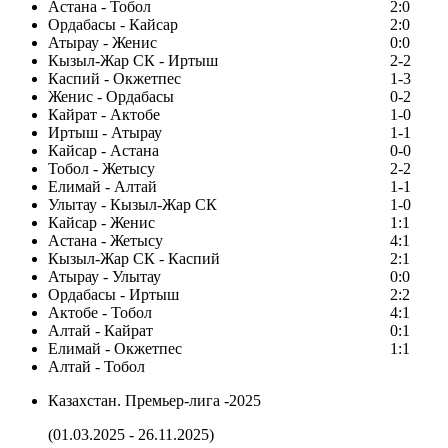
Астана - Тобол
2:0
Ордабасы - Кайсар
2:0
Атырау - Женис
0:0
Кызыл-Жар СК - Иртыш
2-2
Каспий - Окжетпес
1-3
Женис - Ордабасы
0-2
Кайрат - Актобе
1-0
Иртыш - Атырау
1-1
Кайсар - Астана
0-0
Тобол - Жетысу
2-2
Елимай - Алтай
1-1
Улытау - Кызыл-Жар СК
1-0
Кайсар - Женис
1:1
Астана - Жетысу
4:1
Кызыл-Жар СК - Каспий
2:1
Атырау - Улытау
0:0
Ордабасы - Иртыш
2:2
Актобе - Тобол
4:1
Алтай - Кайрат
0:1
Елимай - Окжетпес
1:1
Алтай - Тобол
Казахстан. Премьер-лига -2025
(01.03.2025 - 26.11.2025)