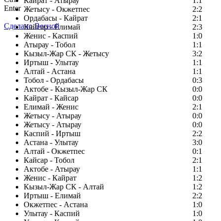
Кайрат - Атырау
1:1
Enter
Жетысу - Окжетпес
2:2
Ордабасы - Кайрат
2:1
Сделано Весной
Кайсар - Елимай
2:3
Женис - Каспий
1:0
Атырау - Тобол
1:1
Кызыл-Жар СК - Жетысу
3:2
Иртыш - Улытау
1:1
Алтай - Астана
1:1
Тобол - Ордабасы
0:3
Актобе - Кызыл-Жар СК
0:0
Кайрат - Кайсар
0:0
Елимай - Женис
2:1
Жетысу - Атырау
0:0
Жетысу - Атырау
0:0
Каспий - Иртыш
2:2
Астана - Улытау
3:0
Алтай - Окжетпес
0:1
Кайсар - Тобол
2:1
Актобе - Атырау
1:1
Женис - Кайрат
1:2
Кызыл-Жар СК - Алтай
1:2
Иртыш - Елимай
2:2
Окжетпес - Астана
1:0
Улытау - Каспий
1:0