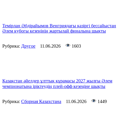
Темірлан Әбдірайымов Венгриядағы қазіргі бессайыстан
Әлем кубогы кезеңінің жартылай финалына шықты
Рубрика:
Другое
11.06.2026
1603
Қазақстан әйелдер ұлттық құрамасы 2027 жылғы Әлем
чемпионатына іріктеудің плей-офф кезеңіне шықты
Рубрика:
Сборная Казахстана
11.06.2026
1449