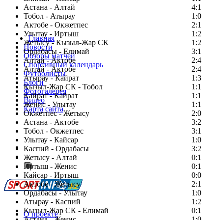
Астана - Алтай
4:1
Тобол - Атырау
1:0
Актобе - Окжетпес
2:1
Улытау - Иртыш
1:2
Главная
Жетысу - Кызыл-Жар СК
1:2
Новости
Ордабасы - Елимай
3:1
Обзоры матчей
Алтай - Актобе
2:4
Спортивный календарь
Алтай - Актобе
2:4
Футболисты
Атырау - Кайрат
1:3
Блоги
Кызыл-Жар СК - Тобол
1:1
Фотогалерея
Кайрат - Кайрат
1:1
Видео
Женис - Улытау
1:1
Карта сайта
Окжетпес - Жетысу
2:0
Астана - Актобе
3:2
Тобол - Окжетпес
3:1
Улытау - Кайсар
1:0
Есть идея?
Каспий - Ордабасы
3:2
Сообщить о мероприятии
Жетысу - Алтай
0:1
Иртыш - Женис
Перейти на старый сайт
0:1
Кайсар - Иртыш
0:0
Актобе - Жетысу
2:1
Ордабасы - Улытау
1:0
Атырау - Каспий
1:2
Кызыл-Жар СК - Елимай
0:1
О проекте
Астана - Женис
1:0