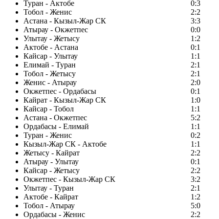
Туран - Актобе
0:3
Тобол - Женис
2:2
Астана - Кызыл-Жар СК
3:3
Атырау - Окжетпес
0:0
Улытау - Жетысу
1:2
Актобе - Астана
0:1
Кайсар - Улытау
1:1
Елимай - Туран
2:1
Тобол - Жетысу
2:1
Женис - Атырау
2:0
Окжетпес - Ордабасы
0:1
Кайрат - Кызыл-Жар СК
1:0
Кайсар - Тобол
1:1
Астана - Окжетпес
5:2
Ордабасы - Елимай
1:1
Туран - Женис
0:2
Кызыл-Жар СК - Актобе
1:1
Жетысу - Кайрат
2:2
Атырау - Улытау
0:1
Кайсар - Жетысу
2:2
Окжетпес - Кызыл-Жар СК
3:2
Улытау - Туран
2:1
Актобе - Кайрат
1:2
Тобол - Атырау
5:0
Ордабасы - Женис
2:2