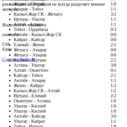
Женис - Каспий
1:0
рекламодатель. Редакция не всегда разделяет мнение
Атырау - Тобол
1:1
авторов.
Кызыл-Жар СК - Жетысу
3:2
Заметили ошибку в тексте?
Иртыш - Улытау
1:1
Алтай - Астана
1:1
Выделите ее мышью и
Тобол - Ордабасы
0:3
нажмите
Актобе - Кызыл-Жар СК
0:0
Кайрат - Кайсар
0:0
Ctrl
Елимай - Женис
2:1
Enter
Жетысу - Атырау
0:0
Жетысу - Атырау
0:0
Сделано Весной
Каспий - Иртыш
2:2
Астана - Улытау
3:0
Алтай - Окжетпес
0:1
Кайсар - Тобол
2:1
Актобе - Атырау
1:1
Женис - Кайрат
1:2
Кызыл-Жар СК - Алтай
1:2
Иртыш - Елимай
2:2
Окжетпес - Астана
1:0
Улытау - Каспий
1:0
Улытау - Каспий
1:0
Актобе - Кайсар
3:0
Улытау - Кайрат
1:1
Тобол - Иртыш
1:0