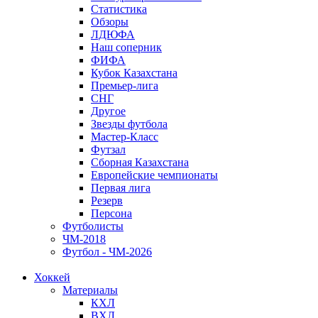
Статистика
Обзоры
ЛДЮФА
Наш соперник
ФИФА
Кубок Казахстана
Премьер-лига
СНГ
Другое
Звезды футбола
Мастер-Класс
Футзал
Сборная Казахстана
Европейские чемпионаты
Первая лига
Резерв
Персона
Футболисты
ЧМ-2018
Футбол - ЧМ-2026
Хоккей
Материалы
КХЛ
ВХЛ