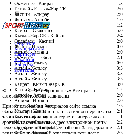
Есть идея?
Окжетпес - Кайрат
1:3
Сообщить о мероприятии
Елимай - Кызыл-Жар СК
2:0
Каспий - Атырау
Перейти на старый сайт
2:0
Жетысу - Актобе
1:0
Елимай - Атырау
1:2
Кайрат - Окжетпес
5:0
Кызыл-Жар СК - Кайрат
2:4
Ордабасы - Каспий
2:0
О проекте
Женис - Иртыш
0:0
Команда сайта
Актобе - Астана
2:0
Партнеры
Окжетпес - Тобол
2:1
Вакансии
Кайсар - Улытау
0:0
Вопросы
Алтай - Жетысу
3:3
Контакты
Алтай - Жетысу
3:3
Алтай - Жетысу
3:3
Кайрат - Кызыл-Жар СК
3:0
Каспий - Кайсар
1:2
©
Copyright
© 2025 «Sportinfo.kz» Все права на
Актобе - Алтай
2:0
авторские материалы защищены.
Астана - Иртыш
2:0
Елимай - Ордабасы
1:3
При использовании материалов сайта ссылка
Улытау - Женис
2:1
обязательна. При полной или частичной перепечатке
Кайрат - Атырау
1:1
текстовых материалов в интернете гиперссылка на
Жетысу - Окжетпес
2:2
sportinfo.kz обязательна. Адрес электронной почты
Ордабасы - Кайрат
2:1
редакции: sportinfo.official@gmail.com. За содержание
Кайсар - Елимай
2:3
рекламных публикаций ответственность несет