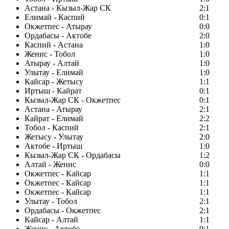
Астана - Кызыл-Жар СК
2:1
Елимай - Каспий
0:1
Окжетпес - Атырау
0:0
Ордабасы - Актобе
2:0
Каспий - Астана
1:0
Женис - Тобол
1:0
Атырау - Алтай
1:0
Улытау - Елимай
1:0
Кайсар - Жетысу
1:1
Иртыш - Кайрат
0:1
Кызыл-Жар СК - Окжетпес
0:1
Астана - Атырау
2:1
Кайрат - Елимай
2:2
Тобол - Каспий
2:1
Жетысу - Улытау
2:0
Актобе - Иртыш
1:0
Кызыл-Жар СК - Ордабасы
1:2
Алтай - Женис
0:0
Окжетпес - Кайсар
1:1
Окжетпес - Кайсар
1:1
Окжетпес - Кайсар
1:1
Улытау - Тобол
2:1
Ордабасы - Окжетпес
2:1
Кайсар - Алтай
1:1
Женис - Актобе
0:1