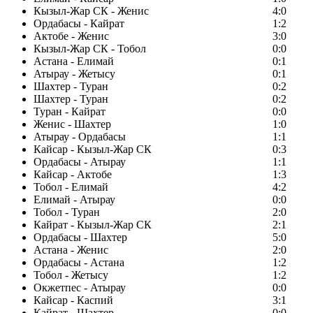
Кызыл-Жар СК - Женис
4:0
Ордабасы - Кайрат
1:2
Актобе - Женис
3:0
Кызыл-Жар СК - Тобол
0:0
Астана - Елимай
0:1
Атырау - Жетысу
0:1
Шахтер - Туран
0:2
Шахтер - Туран
0:2
Туран - Кайрат
0:0
Женис - Шахтер
1:0
Атырау - Ордабасы
1:1
Кайсар - Кызыл-Жар СК
0:3
Ордабасы - Атырау
1:1
Кайсар - Актобе
1:3
Тобол - Елимай
4:2
Елимай - Атырау
0:0
Тобол - Туран
2:0
Кайрат - Кызыл-Жар СК
2:1
Ордабасы - Шахтер
5:0
Астана - Женис
2:0
Ордабасы - Астана
1:2
Тобол - Жетысу
1:2
Окжетпес - Атырау
0:0
Кайсар - Каспий
3:1
Кайрат - Шахтер
0:0