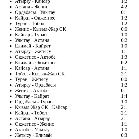
Атырау - Кайсар
1:2
Астана - Женис
4:2
Ордабасы - Улытау
0:1
Кайрат - Окжетпес
1:2
Туран - Тобол
1:2
Женис - Кызыл-Жар СК
0:0
Кайсар - Туран
1:0
Улытау - Астана
0:2
Елимай - Кайрат
1:0
Атырау - Жетысу
1:1
Окжетпес - Актобе
1:3
Елимай - Окжетпес
0:2
Кайсар - Астана
1:1
Тобол - Кызыл-Жар СК
2:1
Туран - Жетысу
0:0
Атырау - Ордабасы
1:2
Женис - Актобе
0:1
Улытау - Кайрат
1:4
Ордабасы - Туран
1:0
Кызыл-Жар СК - Кайсар
2:1
Кайрат - Тобол
2:1
Астана - Атырау
2:1
Окжетпес - Женис
1:1
Актобе - Улытау
1:0
Жетысу - Елимай
0:3