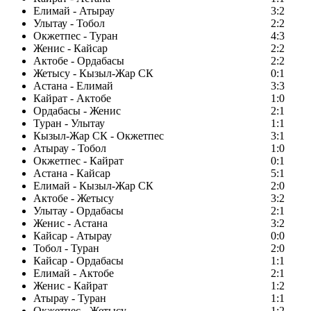
Елимай - Атырау
3:2
Улытау - Тобол
2:2
Окжетпес - Туран
4:3
Женис - Кайсар
2:2
Актобе - Ордабасы
2:2
Жетысу - Кызыл-Жар СК
0:1
Астана - Елимай
3:3
Кайрат - Актобе
1:0
Ордабасы - Женис
2:1
Туран - Улытау
1:1
Кызыл-Жар СК - Окжетпес
3:1
Атырау - Тобол
1:0
Окжетпес - Кайрат
0:1
Астана - Кайсар
5:1
Елимай - Кызыл-Жар СК
2:0
Актобе - Жетысу
3:2
Улытау - Ордабасы
2:1
Женис - Астана
3:2
Кайсар - Атырау
0:0
Тобол - Туран
2:0
Кайсар - Ордабасы
1:1
Елимай - Актобе
2:1
Женис - Кайрат
1:2
Атырау - Туран
1:1
Окжетпес - Жетысу
1:2