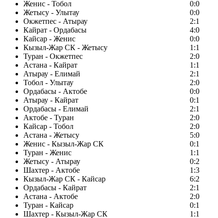
Женис - Тобол
0:0
Жетысу - Улытау
0:0
Окжетпес - Атырау
2:1
Кайрат - Ордабасы
4:0
Кайсар - Женис
0:0
Кызыл-Жар СК - Жетысу
1:1
Туран - Окжетпес
2:0
Астана - Кайрат
1:1
Атырау - Елимай
2:1
Тобол - Улытау
2:0
Ордабасы - Актобе
0:0
Атырау - Кайрат
0:1
Ордабасы - Елимай
2:1
Актобе - Туран
2:0
Кайсар - Тобол
2:0
Астана - Жетысу
5:0
Женис - Кызыл-Жар СК
0:1
Туран - Женис
1:1
Жетысу - Атырау
0:2
Шахтер - Актобе
1:3
Кызыл-Жар СК - Кайсар
6:2
Ордабасы - Кайрат
2:1
Астана - Актобе
2:0
Туран - Кайсар
0:1
Шахтер - Кызыл-Жар СК
1:1