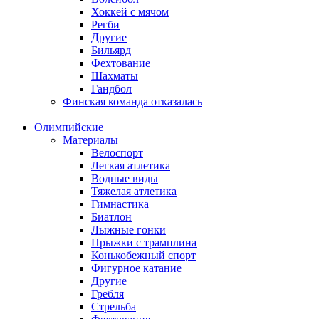
Хоккей с мячом
Регби
Другие
Бильярд
Фехтование
Шахматы
Гандбол
Финская команда отказалась
Олимпийские
Материалы
Велоспорт
Легкая атлетика
Водные виды
Тяжелая атлетика
Гимнастика
Биатлон
Лыжные гонки
Прыжки с трамплина
Конькобежный спорт
Фигурное катание
Другие
Гребля
Стрельба