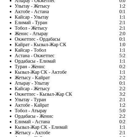
Атырау - Окжетпес
0:0
Улытау - Жетысу
1:2
Актобе - Астана
0:1
Кайсар - Улытау
1:1
Елимай - Туран
2:1
Тобол - Жетысу
2:1
Женис - Атырау
2:0
Окжетпес - Ордабасы
0:1
Кайрат - Кызыл-Жар СК
1:0
Кайсар - Тобол
1:1
Астана - Окжетпес
5:2
Ордабасы - Елимай
1:1
Туран - Женис
0:2
Кызыл-Жар СК - Актобе
1:1
Жетысу - Кайрат
2:2
Атырау - Улытау
0:1
Кайсар - Жетысу
2:2
Окжетпес - Кызыл-Жар СК
3:2
Улытау - Туран
2:1
Актобе - Кайрат
1:2
Тобол - Атырау
5:0
Ордабасы - Женис
2:2
Елимай - Астана
0:2
Кызыл-Жар СК - Елимай
1:1
Жетысу - Актобе
2:1