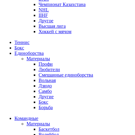
Чемпионат Казахстана
NHL
IIHF
Другое
Высшая лига
Хоккей с мячом
Теннис
Бокс
Единоборства
Материалы
Профи
Любители
Смешанные единоборства
Вольная
Дзюдо
Самбо
Другие
Бокс
Борьба
Командные
Материалы
Баскетбол
Волейбол