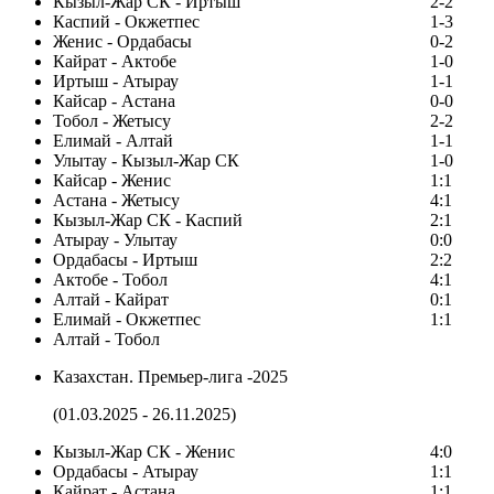
Кызыл-Жар СК - Иртыш
2-2
Каспий - Окжетпес
1-3
Женис - Ордабасы
0-2
Кайрат - Актобе
1-0
Иртыш - Атырау
1-1
Кайсар - Астана
0-0
Тобол - Жетысу
2-2
Елимай - Алтай
1-1
Улытау - Кызыл-Жар СК
1-0
Кайсар - Женис
1:1
Астана - Жетысу
4:1
Кызыл-Жар СК - Каспий
2:1
Атырау - Улытау
0:0
Ордабасы - Иртыш
2:2
Актобе - Тобол
4:1
Алтай - Кайрат
0:1
Елимай - Окжетпес
1:1
Алтай - Тобол
Казахстан. Премьер-лига -2025
(01.03.2025 - 26.11.2025)
Кызыл-Жар СК - Женис
4:0
Ордабасы - Атырау
1:1
Кайрат - Астана
1:1