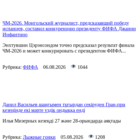
ЧМ-2026. Монгольский журналист, предсказавший победу
испанцев, составил конкуренцию президенту ФИФА Джанни
Инфантино
Энхтувшин Цэрэнсондом точно предсказал результат финала
ЧМ-2026 и может конкурировать с президентом ФИФА...
Рубрика:
ФИФА
06.08.2026
1044
Данил Васильев шаңғымен тұғырдан секіруден Гран-при
кезеңінде екі мәрте үздік ондыққа енді
Илья Мизерных кезеңді 27 және 28-орындарда аяқтады
Рубрика:
Лыжные гонки
05.08.2026
1208