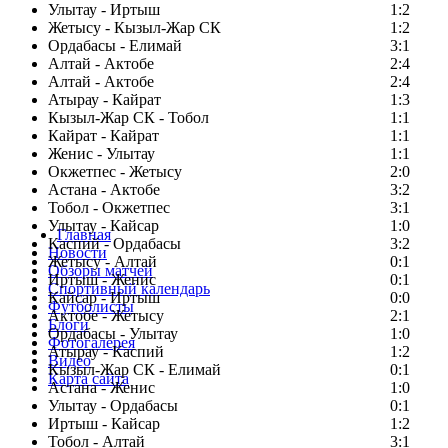
Улытау - Иртыш
1:2
Жетысу - Кызыл-Жар СК
1:2
Ордабасы - Елимай
3:1
Алтай - Актобе
2:4
Алтай - Актобе
2:4
Атырау - Кайрат
1:3
Кызыл-Жар СК - Тобол
1:1
Кайрат - Кайрат
1:1
Женис - Улытау
1:1
Окжетпес - Жетысу
2:0
Астана - Актобе
3:2
Тобол - Окжетпес
3:1
Улытау - Кайсар
1:0
Главная
Каспий - Ордабасы
3:2
Новости
Жетысу - Алтай
0:1
Обзоры матчей
Иртыш - Женис
0:1
Спортивный календарь
Кайсар - Иртыш
0:0
Футболисты
Актобе - Жетысу
2:1
Блоги
Ордабасы - Улытау
1:0
Фотогалерея
Атырау - Каспий
1:2
Видео
Кызыл-Жар СК - Елимай
0:1
Карта сайта
Астана - Женис
1:0
Улытау - Ордабасы
0:1
Иртыш - Кайсар
1:2
Тобол - Алтай
3:1