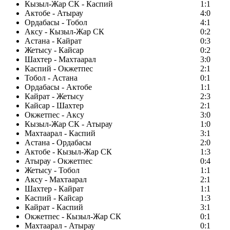
Кызыл-Жар СК - Каспий
1:1
Актобе - Атырау
4:0
Ордабасы - Тобол
4:1
Аксу - Кызыл-Жар СК
0:2
Астана - Кайрат
0:3
Жетысу - Кайсар
0:2
Шахтер - Махтаарал
3:0
Каспий - Окжетпес
2:1
Тобол - Астана
0:1
Ордабасы - Актобе
1:1
Кайрат - Жетысу
2:3
Кайсар - Шахтер
2:1
Окжетпес - Аксу
3:0
Кызыл-Жар СК - Атырау
1:0
Махтаарал - Каспий
3:1
Астана - Ордабасы
2:0
Актобе - Кызыл-Жар СК
1:3
Атырау - Окжетпес
0:4
Жетысу - Тобол
1:1
Аксу - Махтаарал
2:1
Шахтер - Кайрат
1:1
Каспий - Кайсар
1:3
Кайрат - Каспий
3:1
Окжетпес - Кызыл-Жар СК
0:1
Махтаарал - Атырау
0:1