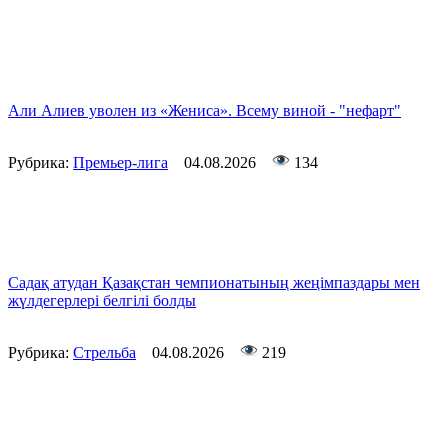
Али Алиев уволен из «Жениса». Всему виной - "нефарт"
Рубрика:
Премьер-лига
04.08.2026
134
Садақ атудан Қазақстан чемпионатының жеңімпаздары мен
жүлдегерлері белгілі болды
Рубрика:
Стрельба
04.08.2026
219