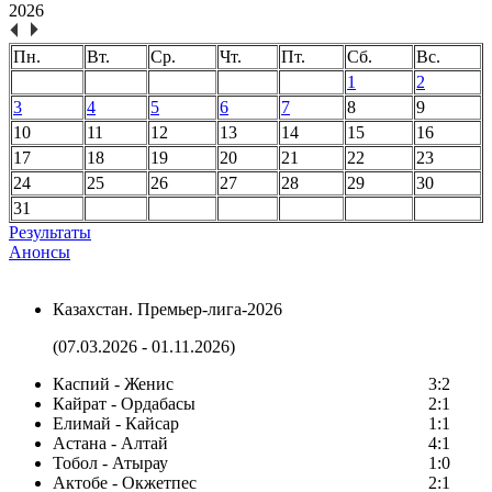
2026
Пн.
Вт.
Ср.
Чт.
Пт.
Сб.
Вс.
1
2
3
4
5
6
7
8
9
10
11
12
13
14
15
16
17
18
19
20
21
22
23
24
25
26
27
28
29
30
31
Результаты
Анонсы
Казахстан. Премьер-лига-2026
(07.03.2026 - 01.11.2026)
Каспий - Женис
3:2
Кайрат - Ордабасы
2:1
Елимай - Кайсар
1:1
Астана - Алтай
4:1
Тобол - Атырау
1:0
Актобе - Окжетпес
2:1