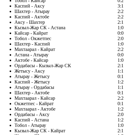
Тобол - Кайсар
0:2
Каспий - Аксу
3:1
Шахтер - Атырау
2:2
Каспий - Актобе
2:2
Аксу - Шахтер
2:1
Кызыл-Жар СК - Астана
1:0
Кайсар - Кайрат
0:0
Тобол - Окжетпес
2:0
Шахтер - Каспий
1:0
Махтаарал - Кайрат
2:2
Астана - Атырау
0:0
Актобе - Кайсар
1:0
Ордабасы - Кызыл-Жар СК
2:1
Жетысу - Аксу
1:1
Атырау - Жетысу
0:1
Каспий - Жетысу
1:2
Атырау - Ордабасы
1:1
Шахтер - Актобе
0:1
Махтаарал - Кайсар
2:2
Окжетпес - Кайрат
0:1
Махтаарал - Актобе
1:2
Ордабасы - Аксу
2:0
Каспий - Астана
1:2
Тобол - Атырау
1:0
Кызыл-Жар СК - Кайрат
2:1