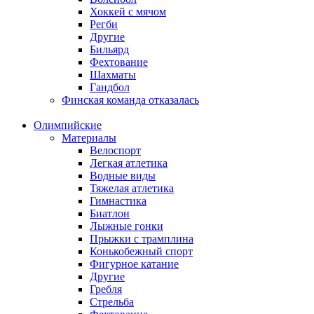
Хоккей с мячом
Регби
Другие
Бильярд
Фехтование
Шахматы
Гандбол
Финская команда отказалась
Олимпийские
Материалы
Велоспорт
Легкая атлетика
Водные виды
Тяжелая атлетика
Гимнастика
Биатлон
Лыжные гонки
Прыжки с трамплина
Конькобежный спорт
Фигурное катание
Другие
Гребля
Стрельба