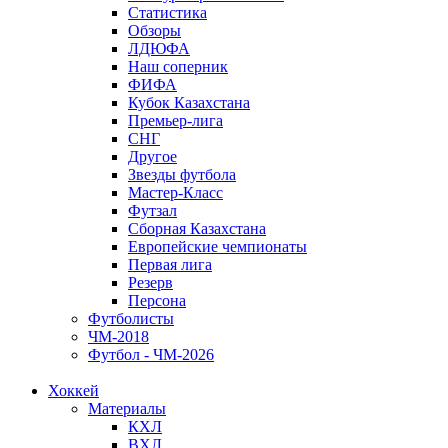
Статистика
Обзоры
ЛДЮФА
Наш соперник
ФИФА
Кубок Казахстана
Премьер-лига
СНГ
Другое
Звезды футбола
Мастер-Класс
Футзал
Сборная Казахстана
Европейские чемпионаты
Первая лига
Резерв
Персона
Футболисты
ЧМ-2018
Футбол - ЧМ-2026
Хоккей
Материалы
КХЛ
ВХЛ