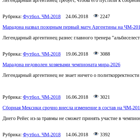
Легендарный аргентинец требует, чтобы его пустили к сборной
Рубрика:
Футбол. ЧМ-2018
24.06.2018
2247
Марадона назвал позорным первый матч Аргентины на ЧМ-20
Легендарный аргентинец разнес главного тренера "альбиселес
Рубрика:
Футбол. ЧМ-2018
19.06.2018
3088
Марадона недоволен хозяевами чемпионата мира-2026
Легендарный аргентинец не знает ничего о политкорректности
Рубрика:
Футбол. ЧМ-2018
16.06.2018
3021
Сборная Мексики срочно внесла изменение в состав на ЧМ-20
Диего Рейес из-за травмы не сможет принять участие в чемпио
Рубрика:
Футбол. ЧМ-2018
14.06.2018
3392