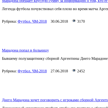
Марадона обещает круглую сумму за информацию о том, кто е
Легенда футбола почувствовал себя плохо во время матча Арг
Рубрика:
Футбол. ЧМ-2018
30.06.2018
3170
Марадона попал в больницу
Бывшему полузащитнику сборной Аргентины Диего Марадоне 
Рубрика:
Футбол. ЧМ-2018
27.06.2018
2452
Диего Марадона хочет поговорить с игроками сборной Аргент