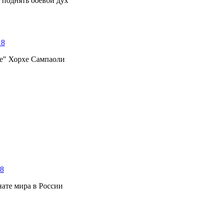
 поднять боевой дух
18
те" Хорхе Сампаоли
18
нате мира в России