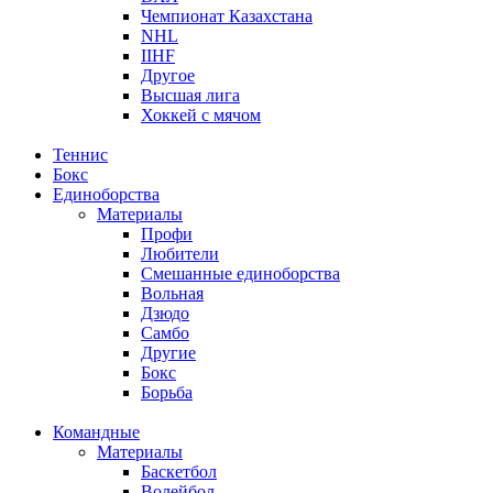
Чемпионат Казахстана
NHL
IIHF
Другое
Высшая лига
Хоккей с мячом
Теннис
Бокс
Единоборства
Материалы
Профи
Любители
Смешанные единоборства
Вольная
Дзюдо
Самбо
Другие
Бокс
Борьба
Командные
Материалы
Баскетбол
Волейбол