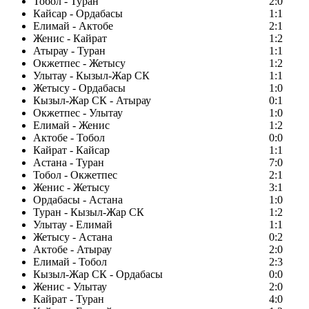
Тобол - Туран
2:0
Кайсар - Ордабасы
1:1
Елимай - Актобе
2:1
Женис - Кайрат
1:2
Атырау - Туран
1:1
Окжетпес - Жетысу
1:2
Улытау - Кызыл-Жар СК
1:1
Жетысу - Ордабасы
1:0
Кызыл-Жар СК - Атырау
0:1
Окжетпес - Улытау
1:0
Елимай - Женис
1:2
Актобе - Тобол
0:0
Кайрат - Кайсар
1:1
Астана - Туран
7:0
Тобол - Окжетпес
2:1
Женис - Жетысу
3:1
Ордабасы - Астана
1:0
Туран - Кызыл-Жар СК
1:2
Улытау - Елимай
1:1
Жетысу - Астана
0:2
Актобе - Атырау
2:0
Елимай - Тобол
2:3
Кызыл-Жар СК - Ордабасы
0:0
Женис - Улытау
2:0
Кайрат - Туран
4:0