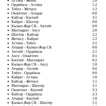
Астана - Женис
2:0
Ордабасы - Астана
1:2
Тобол - Жетысу
1:2
Окжетпес - Атырау
0:0
Кайсар - Каспий
3:1
Кайрат - Шахтер
0:0
Кызыл-Жар СК - Актобе
0:0
Махтаарал - Аксу
2:0
Шахтер - Кайсар
2:2
Жетысу - Кайрат
1:2
Астана - Тобол
2:1
Атырау - Кызыл-Жар СК
0:0
Актобе - Ордабасы
2:1
Аксу - Окжетпес
0:1
Каспий - Махтаарал
0:2
Кызыл-Жар СК - Аксу
1:0
Атырау - Актобе
0:0
Тобол - Ордабасы
0:0
Кайрат - Астана
1:0
Кайсар - Жетысу
1:1
Махтаарал - Шахтер
3:1
Окжетпес - Каспий
3:3
Кайсар - Ордабасы
2:3
Атырау - Каспий
1:0
Кызыл-Жар СК - Шахтер
1:1