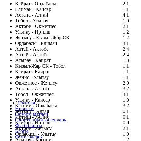
Кайрат - Ордабасы
2:1
Елимай - Кайсар
1:1
Астана - Алтай
4:1
Тобол - Атырау
1:0
Актобе - Окжетпес
2:1
Улытау - Иртыш
1:2
Жетысу - Кызыл-Жар СК
1:2
Ордабасы - Елимай
3:1
Алтай - Актобе
2:4
Алтай - Актобе
2:4
Атырау - Кайрат
1:3
Кызыл-Жар СК - Тобол
1:1
Кайрат - Кайрат
1:1
Женис - Улытау
1:1
Окжетпес - Жетысу
2:0
Астана - Актобе
3:2
Тобол - Окжетпес
3:1
Улытау - Кайсар
1:0
Главная
Каспий - Ордабасы
3:2
Новости
Жетысу - Алтай
0:1
Обзоры матчей
Иртыш - Женис
0:1
Спортивный календарь
Кайсар - Иртыш
0:0
Футболисты
Актобе - Жетысу
2:1
Блоги
Ордабасы - Улытау
1:0
Фотогалерея
Атырау - Каспий
1:2