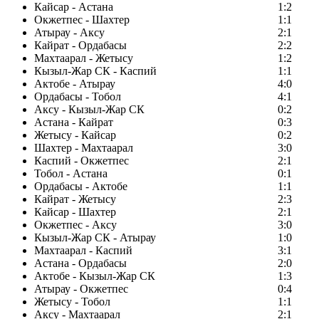
Кайсар - Астана
1:2
Окжетпес - Шахтер
1:1
Атырау - Аксу
2:1
Кайрат - Ордабасы
2:2
Махтаарал - Жетысу
1:2
Кызыл-Жар СК - Каспий
1:1
Актобе - Атырау
4:0
Ордабасы - Тобол
4:1
Аксу - Кызыл-Жар СК
0:2
Астана - Кайрат
0:3
Жетысу - Кайсар
0:2
Шахтер - Махтаарал
3:0
Каспий - Окжетпес
2:1
Тобол - Астана
0:1
Ордабасы - Актобе
1:1
Кайрат - Жетысу
2:3
Кайсар - Шахтер
2:1
Окжетпес - Аксу
3:0
Кызыл-Жар СК - Атырау
1:0
Махтаарал - Каспий
3:1
Астана - Ордабасы
2:0
Актобе - Кызыл-Жар СК
1:3
Атырау - Окжетпес
0:4
Жетысу - Тобол
1:1
Аксу - Махтаарал
2:1