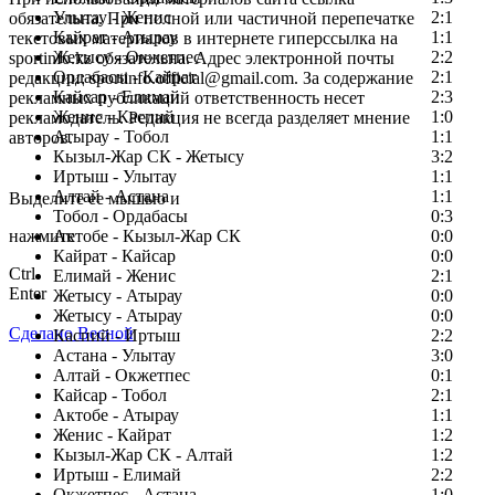
Улытау - Женис
2:1
обязательна. При полной или частичной перепечатке
Кайрат - Атырау
1:1
текстовых материалов в интернете гиперссылка на
Жетысу - Окжетпес
2:2
sportinfo.kz обязательна. Адрес электронной почты
Ордабасы - Кайрат
2:1
редакции: sportinfo.official@gmail.com. За содержание
Кайсар - Елимай
2:3
рекламных публикаций ответственность несет
Женис - Каспий
1:0
рекламодатель. Редакция не всегда разделяет мнение
Атырау - Тобол
1:1
авторов.
Кызыл-Жар СК - Жетысу
3:2
Заметили ошибку в тексте?
Иртыш - Улытау
1:1
Алтай - Астана
1:1
Выделите ее мышью и
Тобол - Ордабасы
0:3
нажмите
Актобе - Кызыл-Жар СК
0:0
Кайрат - Кайсар
0:0
Ctrl
Елимай - Женис
2:1
Enter
Жетысу - Атырау
0:0
Жетысу - Атырау
0:0
Сделано Весной
Каспий - Иртыш
2:2
Астана - Улытау
3:0
Алтай - Окжетпес
0:1
Кайсар - Тобол
2:1
Актобе - Атырау
1:1
Женис - Кайрат
1:2
Кызыл-Жар СК - Алтай
1:2
Иртыш - Елимай
2:2
Окжетпес - Астана
1:0