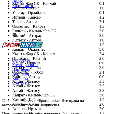
Видео
Кызыл-Жар СК - Елимай
0:1
Карта сайта
Астана - Женис
1:0
Улытау - Ордабасы
0:1
Иртыш - Кайсар
1:2
Тобол - Алтай
3:1
Есть идея?
Окжетпес - Кайрат
1:3
Сообщить о мероприятии
Елимай - Кызыл-Жар СК
2:0
Каспий - Атырау
Перейти на старый сайт
2:0
Жетысу - Актобе
1:0
Елимай - Атырау
1:2
Кайрат - Окжетпес
5:0
Кызыл-Жар СК - Кайрат
2:4
Ордабасы - Каспий
2:0
О проекте
Женис - Иртыш
0:0
Команда сайта
Актобе - Астана
2:0
Партнеры
Окжетпес - Тобол
2:1
Вакансии
Кайсар - Улытау
0:0
Вопросы
Алтай - Жетысу
3:3
Контакты
Алтай - Жетысу
3:3
Алтай - Жетысу
3:3
Кайрат - Кызыл-Жар СК
3:0
Каспий - Кайсар
1:2
©
Copyright
© 2025 «Sportinfo.kz» Все права на
Актобе - Алтай
2:0
авторские материалы защищены.
Астана - Иртыш
2:0
Елимай - Ордабасы
1:3
При использовании материалов сайта ссылка