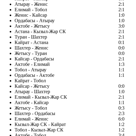
Атырау - Женис
2:1
Елимай - Тобол
2:1
Женис - Кайсар
1:0
Ордабасы - Атырау
1:0
Актобе - Жетысу
3:0
Астана - Кызыл-Жар СК
2:1
Туран - Шахтер
2:1
Кайрат - Астана
0:1
Шахтер - Женис
0:0
Жетысу - Туран
0:0
Кайсар - Ордабасы
2:1
Актобе - Елимай
1:3
Тобол - Атырау
1:1
Ордабасы - Актобе
1:1
Кайрат - Тобол
Кайсар - Жетысу
0:0
Атырау - Шахтер
1:0
Елимай - Кызыл-Жар СК
2:1
Актобе - Кайсар
1:1
Жетысу - Тобол
0:3
Шахтер - Ордабасы
2:3
Елимай - Женис
6:0
Кызыл-Жар СК - Кайрат
1:2
Тобол - Кызыл-Жар СК
1:2
Актобе - Тобол
3:4