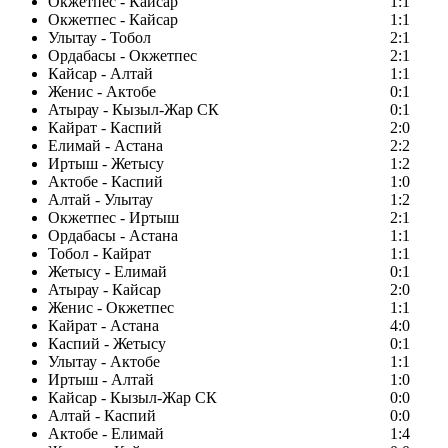
Окжетпес - Кайсар
1:1
Окжетпес - Кайсар
1:1
Улытау - Тобол
2:1
Ордабасы - Окжетпес
2:1
Кайсар - Алтай
1:1
Женис - Актобе
0:1
Атырау - Кызыл-Жар СК
0:1
Кайрат - Каспий
2:0
Елимай - Астана
2:2
Иртыш - Жетысу
1:2
Актобе - Каспий
1:0
Алтай - Улытау
1:2
Окжетпес - Иртыш
2:1
Ордабасы - Астана
1:1
Тобол - Кайрат
1:1
Жетысу - Елимай
0:1
Атырау - Кайсар
2:0
Женис - Окжетпес
1:1
Кайрат - Астана
4:0
Каспий - Жетысу
0:1
Улытау - Актобе
1:1
Иртыш - Алтай
1:0
Кайсар - Кызыл-Жар СК
0:0
Алтай - Каспий
0:0
Актобе - Елимай
1:4