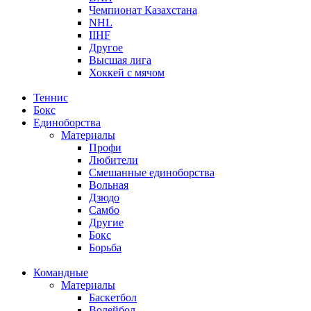
Чемпионат Казахстана
NHL
IIHF
Другое
Высшая лига
Хоккей с мячом
Теннис
Бокс
Единоборства
Материалы
Профи
Любители
Смешанные единоборства
Вольная
Дзюдо
Самбо
Другие
Бокс
Борьба
Командные
Материалы
Баскетбол
Волейбол