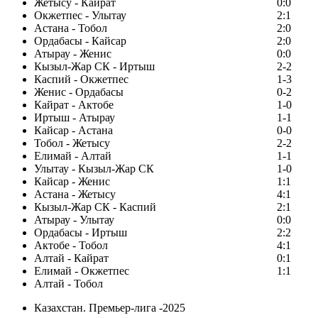
Жетысу - Кайрат
0:0
Окжетпес - Улытау
2:1
Астана - Тобол
2:0
Ордабасы - Кайсар
2:0
Атырау - Женис
0:0
Кызыл-Жар СК - Иртыш
2-2
Каспий - Окжетпес
1-3
Женис - Ордабасы
0-2
Кайрат - Актобе
1-0
Иртыш - Атырау
1-1
Кайсар - Астана
0-0
Тобол - Жетысу
2-2
Елимай - Алтай
1-1
Улытау - Кызыл-Жар СК
1-0
Кайсар - Женис
1:1
Астана - Жетысу
4:1
Кызыл-Жар СК - Каспий
2:1
Атырау - Улытау
0:0
Ордабасы - Иртыш
2:2
Актобе - Тобол
4:1
Алтай - Кайрат
0:1
Елимай - Окжетпес
1:1
Алтай - Тобол
Казахстан. Премьер-лига -2025