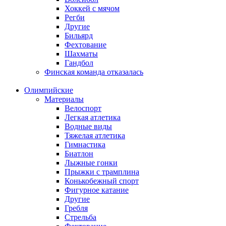
Хоккей с мячом
Регби
Другие
Бильярд
Фехтование
Шахматы
Гандбол
Финская команда отказалась
Олимпийские
Материалы
Велоспорт
Легкая атлетика
Водные виды
Тяжелая атлетика
Гимнастика
Биатлон
Лыжные гонки
Прыжки с трамплина
Конькобежный спорт
Фигурное катание
Другие
Гребля
Стрельба