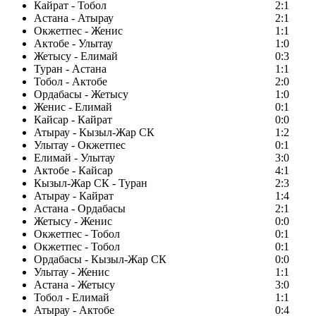
Кайрат - Тобол
2:1
Астана - Атырау
2:1
Окжетпес - Женис
1:1
Актобе - Улытау
1:0
Жетысу - Елимай
0:3
Туран - Астана
1:1
Тобол - Актобе
2:0
Ордабасы - Жетысу
1:0
Женис - Елимай
0:1
Кайсар - Кайрат
0:0
Атырау - Кызыл-Жар СК
1:2
Улытау - Окжетпес
0:1
Елимай - Улытау
3:0
Актобе - Кайсар
4:1
Кызыл-Жар СК - Туран
2:3
Атырау - Кайрат
1:4
Астана - Ордабасы
2:1
Жетысу - Женис
0:0
Окжетпес - Тобол
0:1
Окжетпес - Тобол
0:1
Ордабасы - Кызыл-Жар СК
0:0
Улытау - Женис
1:1
Астана - Жетысу
3:0
Тобол - Елимай
1:1
Атырау - Актобе
0:4