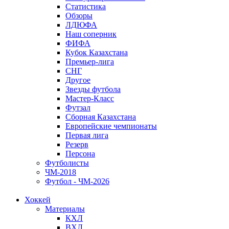
Статистика
Обзоры
ЛДЮФА
Наш соперник
ФИФА
Кубок Казахстана
Премьер-лига
СНГ
Другое
Звезды футбола
Мастер-Класс
Футзал
Сборная Казахстана
Европейские чемпионаты
Первая лига
Резерв
Персона
Футболисты
ЧМ-2018
Футбол - ЧМ-2026
Хоккей
Материалы
КХЛ
ВХЛ