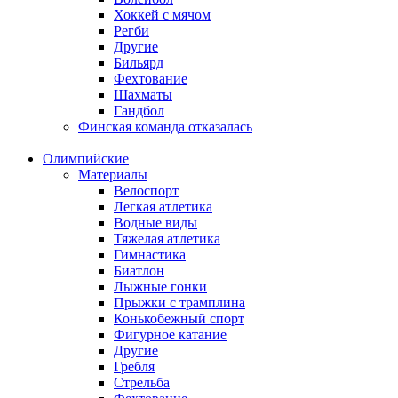
Хоккей с мячом
Регби
Другие
Бильярд
Фехтование
Шахматы
Гандбол
Финская команда отказалась
Олимпийские
Материалы
Велоспорт
Легкая атлетика
Водные виды
Тяжелая атлетика
Гимнастика
Биатлон
Лыжные гонки
Прыжки с трамплина
Конькобежный спорт
Фигурное катание
Другие
Гребля
Стрельба