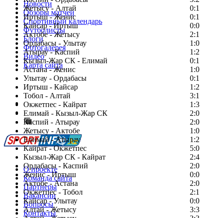
Новости
Жетысу - Алтай
0:1
Обзоры матчей
Иртыш - Женис
0:1
Спортивный календарь
Кайсар - Иртыш
0:0
Футболисты
Актобе - Жетысу
2:1
Блоги
Ордабасы - Улытау
1:0
Фотогалерея
Атырау - Каспий
1:2
Видео
Кызыл-Жар СК - Елимай
0:1
Карта сайта
Астана - Женис
1:0
Улытау - Ордабасы
0:1
Иртыш - Кайсар
1:2
Тобол - Алтай
3:1
Есть идея?
Окжетпес - Кайрат
1:3
Сообщить о мероприятии
Елимай - Кызыл-Жар СК
2:0
Каспий - Атырау
Перейти на старый сайт
2:0
Жетысу - Актобе
1:0
Елимай - Атырау
1:2
Кайрат - Окжетпес
5:0
Кызыл-Жар СК - Кайрат
2:4
Ордабасы - Каспий
2:0
О проекте
Женис - Иртыш
0:0
Команда сайта
Актобе - Астана
2:0
Партнеры
Окжетпес - Тобол
2:1
Вакансии
Кайсар - Улытау
0:0
Вопросы
Алтай - Жетысу
3:3
Контакты