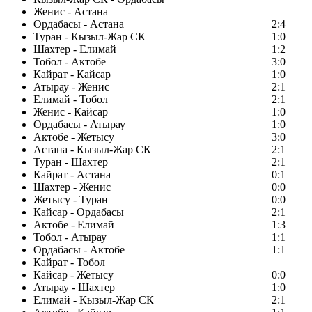
Женис - Астана
Ордабасы - Астана
2:4
Туран - Кызыл-Жар СК
1:0
Шахтер - Елимай
1:2
Тобол - Актобе
3:0
Кайрат - Кайсар
1:0
Атырау - Женис
2:1
Елимай - Тобол
2:1
Женис - Кайсар
1:0
Ордабасы - Атырау
1:0
Актобе - Жетысу
3:0
Астана - Кызыл-Жар СК
2:1
Туран - Шахтер
2:1
Кайрат - Астана
0:1
Шахтер - Женис
0:0
Жетысу - Туран
0:0
Кайсар - Ордабасы
2:1
Актобе - Елимай
1:3
Тобол - Атырау
1:1
Ордабасы - Актобе
1:1
Кайрат - Тобол
Кайсар - Жетысу
0:0
Атырау - Шахтер
1:0
Елимай - Кызыл-Жар СК
2:1