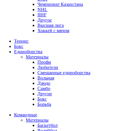
Чемпионат Казахстана
NHL
IIHF
Другое
Высшая лига
Хоккей с мячом
Теннис
Бокс
Единоборства
Материалы
Профи
Любители
Смешанные единоборства
Вольная
Дзюдо
Самбо
Другие
Бокс
Борьба
Командные
Материалы
Баскетбол
Волейбол