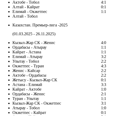
Актобе - Тобол
4:1
Алтай - Кайрат
0:1
Елимай - Окжетпес
1:1
Алтай - Тобол
Казахстан. Премьер-лига -2025
(01.03.2025 - 26.11.2025)
Кызыл-Жар СК - Женис
4:0
Ордабасы - Атырау
1:1
Кайрат - Астана
1:1
Елимай - Атырау
3:2
Улытау - Тобол
2:2
Окжетпес - Туран
4:3
Женис - Кайсар
2:2
Актобе - Ордабасы
2:2
Жетысу - Кызыл-Жар СК
0:1
Астана - Елимай
3:3
Кайрат - Актобе
1:0
Ордабасы - Женис
2:1
Туран - Улытау
1:1
Кызыл-Жар СК - Окжетпес
3:1
Атырау - Тобол
1:0
Окжетпес - Кайрат
0:1