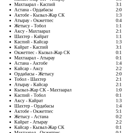
Махтаарал - Каспий
3:1
Астана - Ордабасы
2:0
Актобе - Кызыл-Жар СК
1:3
Атырау - Окжетпес
0:4
Жетысу - Тобол
1:1
Аксу - Махтаарал
2:1
Шахтер - Кайрат
1:1
Каспий - Кайсар
1:3
Кайрат - Каспий
3:1
Окжетпес - Кызыл-Жар СК
0:1
Махтаарал - Атырау
0:1
Астана - Актобе
1:4
Кайсар - Аксу
2:2
Ордабасы - Жетысу
2:0
Тобол - Шахтер
2:1
Атырау - Кайсар
2:1
Кызыл-Жар СК - Махтаарал
1:0
Каспий - Тобол
0:1
Аксу - Кайрат
1:3
Шахтер - Ордабасы
1:4
Актобе - Окжетпес
5:1
Жетысу - Астана
0:2
Кайрат - Атырау
2:2
Кайсар - Кызыл-Жар СК
0:1
Махтаарал - Окжетпес
0:1