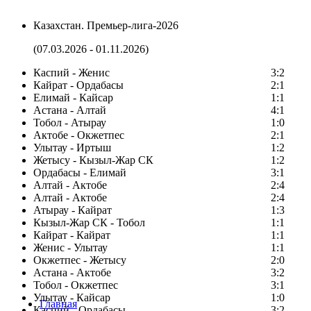
Казахстан. Премьер-лига-2026
(07.03.2026 - 01.11.2026)
Каспий - Женис
3:2
Кайрат - Ордабасы
2:1
Елимай - Кайсар
1:1
Астана - Алтай
4:1
Тобол - Атырау
1:0
Актобе - Окжетпес
2:1
Улытау - Иртыш
1:2
Жетысу - Кызыл-Жар СК
1:2
Ордабасы - Елимай
3:1
Алтай - Актобе
2:4
Алтай - Актобе
2:4
Атырау - Кайрат
1:3
Кызыл-Жар СК - Тобол
1:1
Кайрат - Кайрат
1:1
Женис - Улытау
1:1
Окжетпес - Жетысу
2:0
Астана - Актобе
3:2
Тобол - Окжетпес
3:1
Улытау - Кайсар
1:0
Главная
Каспий - Ордабасы
3:2