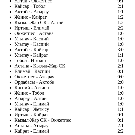
Алтай - Окжетпес
0:1
Кайсар - Тобол
2:1
Актобе - Атырау
1:1
Женис - Кайрат
1:2
Кызыл-Жар СК - Алтай
1:2
Иртыш - Елимай
2:2
Окжетпес - Астана
1:0
Улытау - Каспий
1:0
Улытау - Каспий
1:0
Актобе - Кайсар
3:0
Улытау - Кайрат
1:1
Тобол - Иртыш
1:0
Астана - Кызыл-Жар СК
2:1
Елимай - Каспий
0:1
Окжетпес - Атырау
0:0
Ордабасы - Актобе
2:0
Каспий - Астана
1:0
Женис - Тобол
1:0
Атырау - Алтай
1:0
Улытау - Елимай
1:0
Кайсар - Жетысу
1:1
Иртыш - Кайрат
0:1
Кызыл-Жар СК - Окжетпес
0:1
Астана - Атырау
2:1
Кайрат - Елимай
2:2