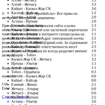
Алтай - Жетысу
3:3
Алтай - Жетысу
3:3
Кайрат - Кызыл-Жар СК
3:0
Каспий - Кайсар
1:2
©
Copyright
© 2025 «Sportinfo.kz» Все права на
Актобе - Алтай
2:0
авторские материалы защищены.
Астана - Иртыш
2:0
Елимай - Ордабасы
1:3
При использовании материалов сайта ссылка
Улытау - Женис
2:1
обязательна. При полной или частичной перепечатке
Кайрат - Атырау
1:1
текстовых материалов в интернете гиперссылка на
Жетысу - Окжетпес
2:2
sportinfo.kz обязательна. Адрес электронной почты
Ордабасы - Кайрат
2:1
редакции: sportinfo.official@gmail.com. За содержание
Кайсар - Елимай
2:3
рекламных публикаций ответственность несет
Женис - Каспий
1:0
рекламодатель. Редакция не всегда разделяет мнение
Атырау - Тобол
1:1
авторов.
Кызыл-Жар СК - Жетысу
3:2
Заметили ошибку в тексте?
Иртыш - Улытау
1:1
Алтай - Астана
1:1
Выделите ее мышью и
Тобол - Ордабасы
0:3
нажмите
Актобе - Кызыл-Жар СК
0:0
Кайрат - Кайсар
0:0
Ctrl
Елимай - Женис
2:1
Enter
Жетысу - Атырау
0:0
Жетысу - Атырау
0:0
Сделано Весной
Каспий - Иртыш
2:2
Астана - Улытау
3:0