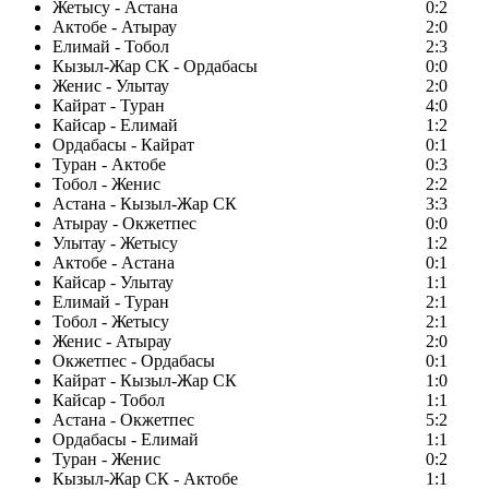
Жетысу - Астана
0:2
Актобе - Атырау
2:0
Елимай - Тобол
2:3
Кызыл-Жар СК - Ордабасы
0:0
Женис - Улытау
2:0
Кайрат - Туран
4:0
Кайсар - Елимай
1:2
Ордабасы - Кайрат
0:1
Туран - Актобе
0:3
Тобол - Женис
2:2
Астана - Кызыл-Жар СК
3:3
Атырау - Окжетпес
0:0
Улытау - Жетысу
1:2
Актобе - Астана
0:1
Кайсар - Улытау
1:1
Елимай - Туран
2:1
Тобол - Жетысу
2:1
Женис - Атырау
2:0
Окжетпес - Ордабасы
0:1
Кайрат - Кызыл-Жар СК
1:0
Кайсар - Тобол
1:1
Астана - Окжетпес
5:2
Ордабасы - Елимай
1:1
Туран - Женис
0:2
Кызыл-Жар СК - Актобе
1:1