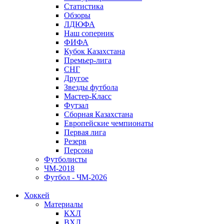
Статистика
Обзоры
ЛДЮФА
Наш соперник
ФИФА
Кубок Казахстана
Премьер-лига
СНГ
Другое
Звезды футбола
Мастер-Класс
Футзал
Сборная Казахстана
Европейские чемпионаты
Первая лига
Резерв
Персона
Футболисты
ЧМ-2018
Футбол - ЧМ-2026
Хоккей
Материалы
КХЛ
ВХЛ