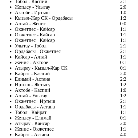
Тобол - Каспий
2:1
Жетысу - Улытау
2:0
Актобе - Иртыш
1:0
Кызыл-Жар СК - Ордабасы
1:2
Алтай - Женис
0:0
Окжетпес - Кайсар
1:1
Окжетпес - Кайсар
1:1
Окжетпес - Кайсар
1:1
Улытау - Тобол
2:1
Ордабасы - Окжетпес
2:1
Кайсар - Алтай
1:1
Женис - Актобе
0:1
Атырау - Кызыл-Жар СК
0:1
Кайрат - Каспий
2:0
Елимай - Астана
2:2
Иртыш - Жетысу
1:2
Актобе - Каспий
1:0
Алтай - Улытау
1:2
Окжетпес - Иртыш
2:1
Ордабасы - Астана
1:1
Тобол - Кайрат
1:1
Жетысу - Елимай
0:1
Атырау - Кайсар
2:0
Женис - Окжетпес
1:1
Кайрат - Астана
4:0