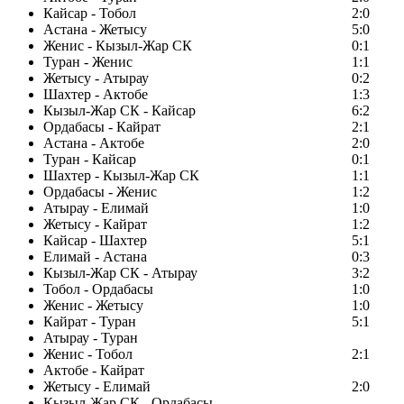
Кайсар - Тобол
2:0
Астана - Жетысу
5:0
Женис - Кызыл-Жар СК
0:1
Туран - Женис
1:1
Жетысу - Атырау
0:2
Шахтер - Актобе
1:3
Кызыл-Жар СК - Кайсар
6:2
Ордабасы - Кайрат
2:1
Астана - Актобе
2:0
Туран - Кайсар
0:1
Шахтер - Кызыл-Жар СК
1:1
Ордабасы - Женис
1:2
Атырау - Елимай
1:0
Жетысу - Кайрат
1:2
Кайсар - Шахтер
5:1
Елимай - Астана
0:3
Кызыл-Жар СК - Атырау
3:2
Тобол - Ордабасы
1:0
Женис - Жетысу
1:0
Кайрат - Туран
5:1
Атырау - Туран
Женис - Тобол
2:1
Актобе - Кайрат
Жетысу - Елимай
2:0
Кызыл-Жар СК - Ордабасы