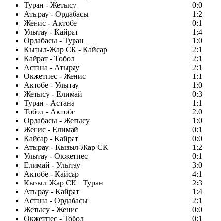
Туран - Жетысу
0:0
Атырау - Ордабасы
1:2
Женис - Актобе
0:1
Улытау - Кайрат
1:4
Ордабасы - Туран
1:0
Кызыл-Жар СК - Кайсар
2:1
Кайрат - Тобол
2:1
Астана - Атырау
2:1
Окжетпес - Женис
1:1
Актобе - Улытау
1:0
Жетысу - Елимай
0:3
Туран - Астана
1:1
Тобол - Актобе
2:0
Ордабасы - Жетысу
1:0
Женис - Елимай
0:1
Кайсар - Кайрат
0:0
Атырау - Кызыл-Жар СК
1:2
Улытау - Окжетпес
0:1
Елимай - Улытау
3:0
Актобе - Кайсар
4:1
Кызыл-Жар СК - Туран
2:3
Атырау - Кайрат
1:4
Астана - Ордабасы
2:1
Жетысу - Женис
0:0
Окжетпес - Тобол
0:1