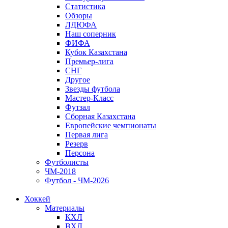
Статистика
Обзоры
ЛДЮФА
Наш соперник
ФИФА
Кубок Казахстана
Премьер-лига
СНГ
Другое
Звезды футбола
Мастер-Класс
Футзал
Сборная Казахстана
Европейские чемпионаты
Первая лига
Резерв
Персона
Футболисты
ЧМ-2018
Футбол - ЧМ-2026
Хоккей
Материалы
КХЛ
ВХЛ