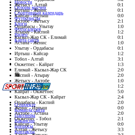
Новости
Жетысу - Алтай
0:1
Обзоры матчей
Иртыш - Женис
0:1
Спортивный календарь
Кайсар - Иртыш
0:0
Футболисты
Актобе - Жетысу
2:1
Блоги
Ордабасы - Улытау
1:0
Фотогалерея
Атырау - Каспий
1:2
Видео
Кызыл-Жар СК - Елимай
0:1
Карта сайта
Астана - Женис
1:0
Улытау - Ордабасы
0:1
Иртыш - Кайсар
1:2
Тобол - Алтай
3:1
Есть идея?
Окжетпес - Кайрат
1:3
Сообщить о мероприятии
Елимай - Кызыл-Жар СК
2:0
Каспий - Атырау
Перейти на старый сайт
2:0
Жетысу - Актобе
1:0
Елимай - Атырау
1:2
Кайрат - Окжетпес
5:0
Кызыл-Жар СК - Кайрат
2:4
Ордабасы - Каспий
2:0
О проекте
Женис - Иртыш
0:0
Команда сайта
Актобе - Астана
2:0
Партнеры
Окжетпес - Тобол
2:1
Вакансии
Кайсар - Улытау
0:0
Вопросы
Алтай - Жетысу
3:3
Контакты
Алтай - Жетысу
3:3