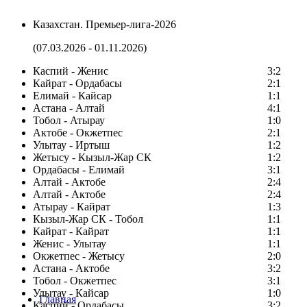
Казахстан. Премьер-лига-2026
(07.03.2026 - 01.11.2026)
Каспий - Женис
3:2
Кайрат - Ордабасы
2:1
Елимай - Кайсар
1:1
Астана - Алтай
4:1
Тобол - Атырау
1:0
Актобе - Окжетпес
2:1
Улытау - Иртыш
1:2
Жетысу - Кызыл-Жар СК
1:2
Ордабасы - Елимай
3:1
Алтай - Актобе
2:4
Алтай - Актобе
2:4
Атырау - Кайрат
1:3
Кызыл-Жар СК - Тобол
1:1
Кайрат - Кайрат
1:1
Женис - Улытау
1:1
Окжетпес - Жетысу
2:0
Астана - Актобе
3:2
Тобол - Окжетпес
3:1
Улытау - Кайсар
1:0
Главная
Каспий - Ордабасы
3:2