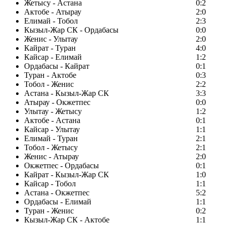
Жетысу - Астана
0:2
Актобе - Атырау
2:0
Елимай - Тобол
2:3
Кызыл-Жар СК - Ордабасы
0:0
Женис - Улытау
2:0
Кайрат - Туран
4:0
Кайсар - Елимай
1:2
Ордабасы - Кайрат
0:1
Туран - Актобе
0:3
Тобол - Женис
2:2
Астана - Кызыл-Жар СК
3:3
Атырау - Окжетпес
0:0
Улытау - Жетысу
1:2
Актобе - Астана
0:1
Кайсар - Улытау
1:1
Елимай - Туран
2:1
Тобол - Жетысу
2:1
Женис - Атырау
2:0
Окжетпес - Ордабасы
0:1
Кайрат - Кызыл-Жар СК
1:0
Кайсар - Тобол
1:1
Астана - Окжетпес
5:2
Ордабасы - Елимай
1:1
Туран - Женис
0:2
Кызыл-Жар СК - Актобе
1:1