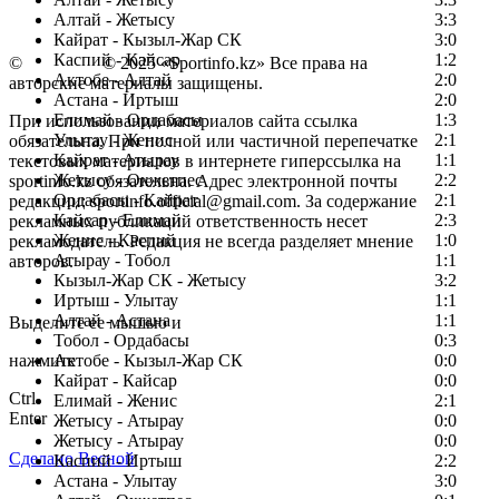
Алтай - Жетысу
3:3
Кайрат - Кызыл-Жар СК
3:0
Каспий - Кайсар
1:2
©
Copyright
© 2025 «Sportinfo.kz» Все права на
Актобе - Алтай
2:0
авторские материалы защищены.
Астана - Иртыш
2:0
Елимай - Ордабасы
1:3
При использовании материалов сайта ссылка
Улытау - Женис
2:1
обязательна. При полной или частичной перепечатке
Кайрат - Атырау
1:1
текстовых материалов в интернете гиперссылка на
Жетысу - Окжетпес
2:2
sportinfo.kz обязательна. Адрес электронной почты
Ордабасы - Кайрат
2:1
редакции: sportinfo.official@gmail.com. За содержание
Кайсар - Елимай
2:3
рекламных публикаций ответственность несет
Женис - Каспий
1:0
рекламодатель. Редакция не всегда разделяет мнение
Атырау - Тобол
1:1
авторов.
Кызыл-Жар СК - Жетысу
3:2
Заметили ошибку в тексте?
Иртыш - Улытау
1:1
Алтай - Астана
1:1
Выделите ее мышью и
Тобол - Ордабасы
0:3
нажмите
Актобе - Кызыл-Жар СК
0:0
Кайрат - Кайсар
0:0
Ctrl
Елимай - Женис
2:1
Enter
Жетысу - Атырау
0:0
Жетысу - Атырау
0:0
Сделано Весной
Каспий - Иртыш
2:2
Астана - Улытау
3:0