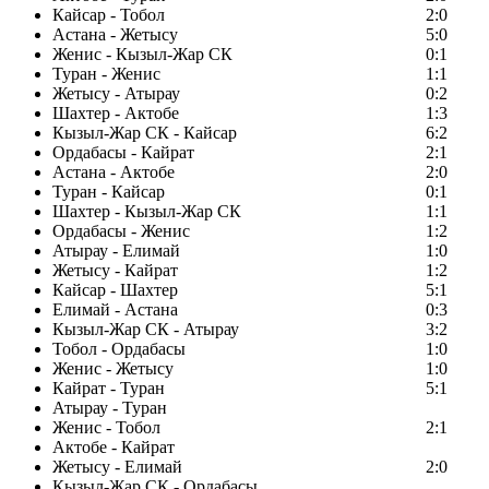
Кайсар - Тобол
2:0
Астана - Жетысу
5:0
Женис - Кызыл-Жар СК
0:1
Туран - Женис
1:1
Жетысу - Атырау
0:2
Шахтер - Актобе
1:3
Кызыл-Жар СК - Кайсар
6:2
Ордабасы - Кайрат
2:1
Астана - Актобе
2:0
Туран - Кайсар
0:1
Шахтер - Кызыл-Жар СК
1:1
Ордабасы - Женис
1:2
Атырау - Елимай
1:0
Жетысу - Кайрат
1:2
Кайсар - Шахтер
5:1
Елимай - Астана
0:3
Кызыл-Жар СК - Атырау
3:2
Тобол - Ордабасы
1:0
Женис - Жетысу
1:0
Кайрат - Туран
5:1
Атырау - Туран
Женис - Тобол
2:1
Актобе - Кайрат
Жетысу - Елимай
2:0
Кызыл-Жар СК - Ордабасы