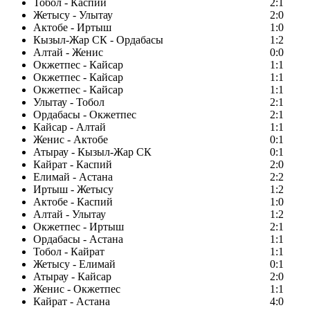
Тобол - Каспий
2:1
Жетысу - Улытау
2:0
Актобе - Иртыш
1:0
Кызыл-Жар СК - Ордабасы
1:2
Алтай - Женис
0:0
Окжетпес - Кайсар
1:1
Окжетпес - Кайсар
1:1
Окжетпес - Кайсар
1:1
Улытау - Тобол
2:1
Ордабасы - Окжетпес
2:1
Кайсар - Алтай
1:1
Женис - Актобе
0:1
Атырау - Кызыл-Жар СК
0:1
Кайрат - Каспий
2:0
Елимай - Астана
2:2
Иртыш - Жетысу
1:2
Актобе - Каспий
1:0
Алтай - Улытау
1:2
Окжетпес - Иртыш
2:1
Ордабасы - Астана
1:1
Тобол - Кайрат
1:1
Жетысу - Елимай
0:1
Атырау - Кайсар
2:0
Женис - Окжетпес
1:1
Кайрат - Астана
4:0