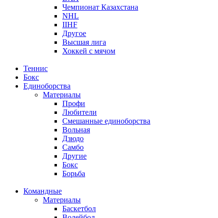
Чемпионат Казахстана
NHL
IIHF
Другое
Высшая лига
Хоккей с мячом
Теннис
Бокс
Единоборства
Материалы
Профи
Любители
Смешанные единоборства
Вольная
Дзюдо
Самбо
Другие
Бокс
Борьба
Командные
Материалы
Баскетбол
Волейбол