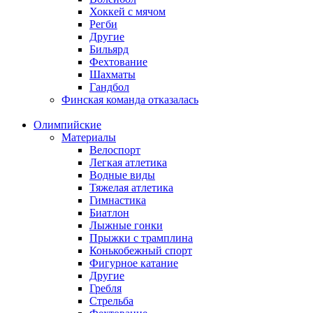
Хоккей с мячом
Регби
Другие
Бильярд
Фехтование
Шахматы
Гандбол
Финская команда отказалась
Олимпийские
Материалы
Велоспорт
Легкая атлетика
Водные виды
Тяжелая атлетика
Гимнастика
Биатлон
Лыжные гонки
Прыжки с трамплина
Конькобежный спорт
Фигурное катание
Другие
Гребля
Стрельба