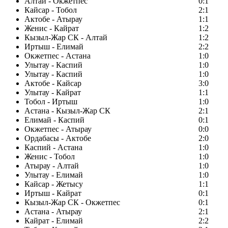
Алтай - Окжетпес
0:1
Кайсар - Тобол
2:1
Актобе - Атырау
1:1
Женис - Кайрат
1:2
Кызыл-Жар СК - Алтай
1:2
Иртыш - Елимай
2:2
Окжетпес - Астана
1:0
Улытау - Каспий
1:0
Улытау - Каспий
1:0
Актобе - Кайсар
3:0
Улытау - Кайрат
1:1
Тобол - Иртыш
1:0
Астана - Кызыл-Жар СК
2:1
Елимай - Каспий
0:1
Окжетпес - Атырау
0:0
Ордабасы - Актобе
2:0
Каспий - Астана
1:0
Женис - Тобол
1:0
Атырау - Алтай
1:0
Улытау - Елимай
1:0
Кайсар - Жетысу
1:1
Иртыш - Кайрат
0:1
Кызыл-Жар СК - Окжетпес
0:1
Астана - Атырау
2:1
Кайрат - Елимай
2:2