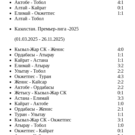
Актобе - Тобол
4:1
Алтай - Кайрат
0:1
Елимай - Окжетпес
1:1
Алтай - Тобол
Казахстан. Премьер-лига -2025
(01.03.2025 - 26.11.2025)
Кызыл-Жар СК - Женис
4:0
Ордабасы - Атырау
1:1
Кайрат - Астана
1:1
Елимай - Атырау
3:2
Улытау - Тобол
2:2
Окжетпес - Туран
4:3
Женис - Кайсар
2:2
Актобе - Ордабасы
2:2
Жетысу - Кызыл-Жар СК
0:1
Астана - Елимай
3:3
Кайрат - Актобе
1:0
Ордабасы - Женис
2:1
Туран - Улытау
1:1
Кызыл-Жар СК - Окжетпес
3:1
Атырау - Тобол
1:0
Окжетпес - Кайрат
0:1