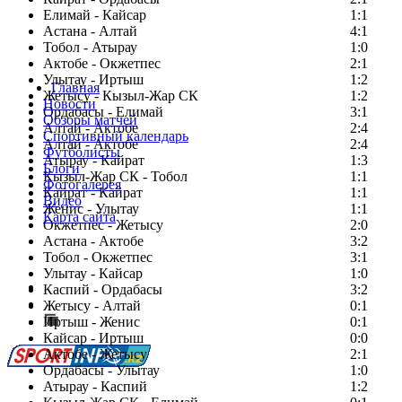
Елимай - Кайсар
1:1
Астана - Алтай
4:1
Тобол - Атырау
1:0
Актобе - Окжетпес
2:1
Улытау - Иртыш
1:2
Главная
Жетысу - Кызыл-Жар СК
1:2
Новости
Ордабасы - Елимай
3:1
Обзоры матчей
Алтай - Актобе
2:4
Спортивный календарь
Алтай - Актобе
2:4
Футболисты
Атырау - Кайрат
1:3
Блоги
Кызыл-Жар СК - Тобол
1:1
Фотогалерея
Кайрат - Кайрат
1:1
Видео
Женис - Улытау
1:1
Карта сайта
Окжетпес - Жетысу
2:0
Астана - Актобе
3:2
Тобол - Окжетпес
3:1
Улытау - Кайсар
1:0
Есть идея?
Каспий - Ордабасы
3:2
Сообщить о мероприятии
Жетысу - Алтай
0:1
Иртыш - Женис
Перейти на старый сайт
0:1
Кайсар - Иртыш
0:0
Актобе - Жетысу
2:1
Ордабасы - Улытау
1:0
Атырау - Каспий
1:2