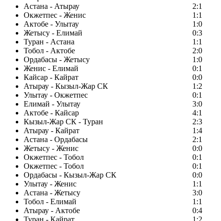
Астана - Атырау
2:1
Окжетпес - Женис
1:1
Актобе - Улытау
1:0
Жетысу - Елимай
0:3
Туран - Астана
1:1
Тобол - Актобе
2:0
Ордабасы - Жетысу
1:0
Женис - Елимай
0:1
Кайсар - Кайрат
0:0
Атырау - Кызыл-Жар СК
1:2
Улытау - Окжетпес
0:1
Елимай - Улытау
3:0
Актобе - Кайсар
4:1
Кызыл-Жар СК - Туран
2:3
Атырау - Кайрат
1:4
Астана - Ордабасы
2:1
Жетысу - Женис
0:0
Окжетпес - Тобол
0:1
Окжетпес - Тобол
0:1
Ордабасы - Кызыл-Жар СК
0:0
Улытау - Женис
1:1
Астана - Жетысу
3:0
Тобол - Елимай
1:1
Атырау - Актобе
0:4
Туран - Кайрат
1:2