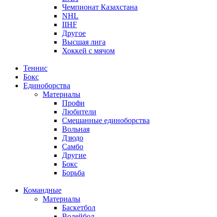
Чемпионат Казахстана
NHL
IIHF
Другое
Высшая лига
Хоккей с мячом
Теннис
Бокс
Единоборства
Материалы
Профи
Любители
Смешанные единоборства
Вольная
Дзюдо
Самбо
Другие
Бокс
Борьба
Командные
Материалы
Баскетбол
Волейбол