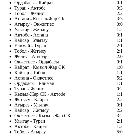
Ордабасы - Кайрат
0:1
Туран - Актобе
0:3
Тобол - Женис
2:2
Астана - Кызыл-Жар СК
3:3
Атырау - Окжетпес
0:0
Улытау - Жетысу
1:2
Актобе - Астана
0:1
Кайсар - Улытау
1:1
Елимай - Туран
2:1
Тобол - Жетысу
2:1
Женис - Атырау
2:0
Окжетпес - Ордабасы
0:1
Кайрат - Кызыл-Жар СК
1:0
Кайсар - Тобол
1:1
Астана - Окжетпес
5:2
Ордабасы - Елимай
1:1
Туран - Женис
0:2
Кызыл-Жар СК - Актобе
1:1
Жетысу - Кайрат
2:2
Атырау - Улытау
0:1
Кайсар - Жетысу
2:2
Окжетпес - Кызыл-Жар СК
3:2
Улытау - Туран
2:1
Актобе - Кайрат
1:2
Тобол - Атырау
5:0