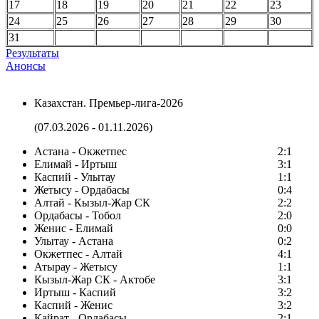
17
18
19
20
21
22
23
24
25
26
27
28
29
30
31
Результаты
Анонсы
Казахстан. Премьер-лига-2026
(07.03.2026 - 01.11.2026)
Астана - Окжетпес
2:1
Елимай - Иртыш
3:1
Каспий - Улытау
1:1
Жетысу - Ордабасы
0:4
Алтай - Кызыл-Жар СК
2:2
Ордабасы - Тобол
2:0
Женис - Елимай
0:0
Улытау - Астана
0:2
Окжетпес - Алтай
4:1
Атырау - Жетысу
1:1
Кызыл-Жар СК - Актобе
3:1
Иртыш - Каспий
3:2
Каспий - Женис
3:2
Кайрат - Ордабасы
2:1