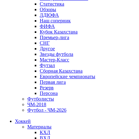
Статистика
Обзоры
ЛДЮФА
Наш соперник
ФИФА
Кубок Казахстана
Премьер-лига
СНГ
Другое
Звезды футбола
Мастер-Класс
Футзал
Сборная Казахстана
Европейские чемпионаты
Первая лига
Резерв
Персона
Футболисты
ЧМ-2018
Футбол - ЧМ-2026
Хоккей
Материалы
КХЛ
ВХЛ