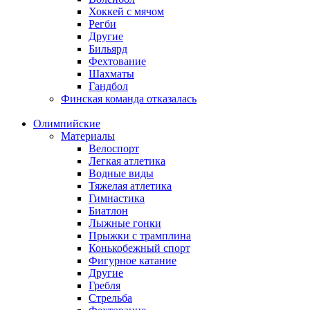
Хоккей с мячом
Регби
Другие
Бильярд
Фехтование
Шахматы
Гандбол
Финская команда отказалась
Олимпийские
Материалы
Велоспорт
Легкая атлетика
Водные виды
Тяжелая атлетика
Гимнастика
Биатлон
Лыжные гонки
Прыжки с трамплина
Конькобежный спорт
Фигурное катание
Другие
Гребля
Стрельба