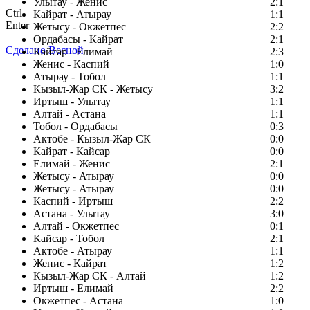
Улытау - Женис
2:1
Ctrl
Кайрат - Атырау
1:1
Enter
Жетысу - Окжетпес
2:2
Ордабасы - Кайрат
2:1
Сделано Весной
Кайсар - Елимай
2:3
Женис - Каспий
1:0
Атырау - Тобол
1:1
Кызыл-Жар СК - Жетысу
3:2
Иртыш - Улытау
1:1
Алтай - Астана
1:1
Тобол - Ордабасы
0:3
Актобе - Кызыл-Жар СК
0:0
Кайрат - Кайсар
0:0
Елимай - Женис
2:1
Жетысу - Атырау
0:0
Жетысу - Атырау
0:0
Каспий - Иртыш
2:2
Астана - Улытау
3:0
Алтай - Окжетпес
0:1
Кайсар - Тобол
2:1
Актобе - Атырау
1:1
Женис - Кайрат
1:2
Кызыл-Жар СК - Алтай
1:2
Иртыш - Елимай
2:2
Окжетпес - Астана
1:0