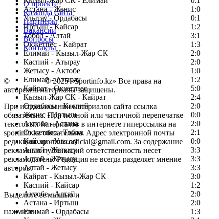
Кызыл-Жар СК - Елимай
0:1
О проекте
Астана - Женис
1:0
Команда сайта
Улытау - Ордабасы
0:1
Партнеры
Иртыш - Кайсар
1:2
Вакансии
Тобол - Алтай
3:1
Вопросы
Окжетпес - Кайрат
1:3
Контакты
Елимай - Кызыл-Жар СК
2:0
Каспий - Атырау
2:0
Жетысу - Актобе
1:0
Елимай - Атырау
1:2
©
Copyright
© 2025 «Sportinfo.kz» Все права на
Кайрат - Окжетпес
5:0
авторские материалы защищены.
Кызыл-Жар СК - Кайрат
2:4
Ордабасы - Каспий
2:0
При использовании материалов сайта ссылка
Женис - Иртыш
0:0
обязательна. При полной или частичной перепечатке
Актобе - Астана
2:0
текстовых материалов в интернете гиперссылка на
Окжетпес - Тобол
2:1
sportinfo.kz обязательна. Адрес электронной почты
Кайсар - Улытау
0:0
редакции: sportinfo.official@gmail.com. За содержание
Алтай - Жетысу
3:3
рекламных публикаций ответственность несет
Алтай - Жетысу
3:3
рекламодатель. Редакция не всегда разделяет мнение
Алтай - Жетысу
3:3
авторов.
Кайрат - Кызыл-Жар СК
3:0
Заметили ошибку в тексте?
Каспий - Кайсар
1:2
Актобе - Алтай
2:0
Выделите ее мышью и
Астана - Иртыш
2:0
нажмите
Елимай - Ордабасы
1:3