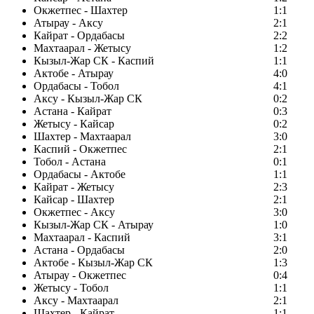
Окжетпес - Шахтер
1:1
Атырау - Аксу
2:1
Кайрат - Ордабасы
2:2
Махтаарал - Жетысу
1:2
Кызыл-Жар СК - Каспий
1:1
Актобе - Атырау
4:0
Ордабасы - Тобол
4:1
Аксу - Кызыл-Жар СК
0:2
Астана - Кайрат
0:3
Жетысу - Кайсар
0:2
Шахтер - Махтаарал
3:0
Каспий - Окжетпес
2:1
Тобол - Астана
0:1
Ордабасы - Актобе
1:1
Кайрат - Жетысу
2:3
Кайсар - Шахтер
2:1
Окжетпес - Аксу
3:0
Кызыл-Жар СК - Атырау
1:0
Махтаарал - Каспий
3:1
Астана - Ордабасы
2:0
Актобе - Кызыл-Жар СК
1:3
Атырау - Окжетпес
0:4
Жетысу - Тобол
1:1
Аксу - Махтаарал
2:1
Шахтер - Кайрат
1:1