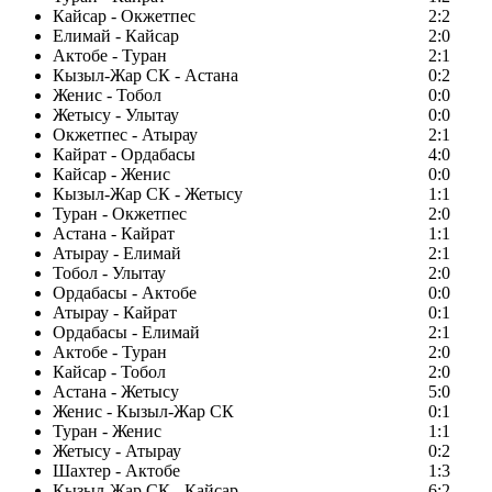
Кайсар - Окжетпес
2:2
Елимай - Кайсар
2:0
Актобе - Туран
2:1
Кызыл-Жар СК - Астана
0:2
Женис - Тобол
0:0
Жетысу - Улытау
0:0
Окжетпес - Атырау
2:1
Кайрат - Ордабасы
4:0
Кайсар - Женис
0:0
Кызыл-Жар СК - Жетысу
1:1
Туран - Окжетпес
2:0
Астана - Кайрат
1:1
Атырау - Елимай
2:1
Тобол - Улытау
2:0
Ордабасы - Актобе
0:0
Атырау - Кайрат
0:1
Ордабасы - Елимай
2:1
Актобе - Туран
2:0
Кайсар - Тобол
2:0
Астана - Жетысу
5:0
Женис - Кызыл-Жар СК
0:1
Туран - Женис
1:1
Жетысу - Атырау
0:2
Шахтер - Актобе
1:3
Кызыл-Жар СК - Кайсар
6:2