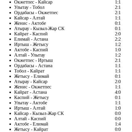
Окжетпес - Кайсар
1:1
Улытау - Тобол
2:1
Ордабасы - Окжетпес
2:1
Кайсар - Алтай
1:1
Женис - Актобе
0:1
Атырау - Кызыл-Жар СК
0:1
Кайрат - Каспий
2:0
Елимай - Астана
2:2
Иртыш - Жетысу
1:2
Актобе - Каспий
1:0
Алтай - Улытау
1:2
Окжетпес - Иртыш
2:1
Ордабасы - Астана
1:1
Тобол - Кайрат
1:1
Жетысу - Елимай
0:1
Атырау - Кайсар
2:0
Женис - Окжетпес
1:1
Кайрат - Астана
4:0
Каспий - Жетысу
0:1
Улытау - Актобе
1:1
Иртыш - Алтай
1:0
Кайсар - Кызыл-Жар СК
0:0
Алтай - Каспий
0:0
Актобе - Елимай
1:4
Жетысу - Кайрат
0:0