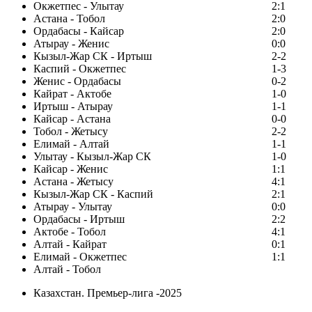
Окжетпес - Улытау
2:1
Астана - Тобол
2:0
Ордабасы - Кайсар
2:0
Атырау - Женис
0:0
Кызыл-Жар СК - Иртыш
2-2
Каспий - Окжетпес
1-3
Женис - Ордабасы
0-2
Кайрат - Актобе
1-0
Иртыш - Атырау
1-1
Кайсар - Астана
0-0
Тобол - Жетысу
2-2
Елимай - Алтай
1-1
Улытау - Кызыл-Жар СК
1-0
Кайсар - Женис
1:1
Астана - Жетысу
4:1
Кызыл-Жар СК - Каспий
2:1
Атырау - Улытау
0:0
Ордабасы - Иртыш
2:2
Актобе - Тобол
4:1
Алтай - Кайрат
0:1
Елимай - Окжетпес
1:1
Алтай - Тобол
Казахстан. Премьер-лига -2025