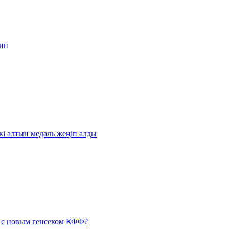
кип
і алтын медаль жеңіп алды
н с новым генсеком КФФ?