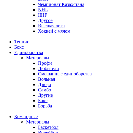
Чемпионат Казахстана
NHL
IIHF
Другое
Высшая лига
Хоккей с мячом
Теннис
Бокс
Единоборства
Материалы
Профи
Любители
Смешанные единоборства
Вольная
Дзюдо
Самбо
Другие
Бокс
Борьба
Командные
Материалы
Баскетбол
Волейбол