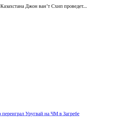
Казахстана Джон ван’т Схип проведет...
 переиграл Уругвай на ЧМ в Загребе