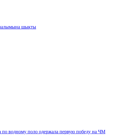
йналымына шықты
а по водному поло одержала первую победу на ЧМ