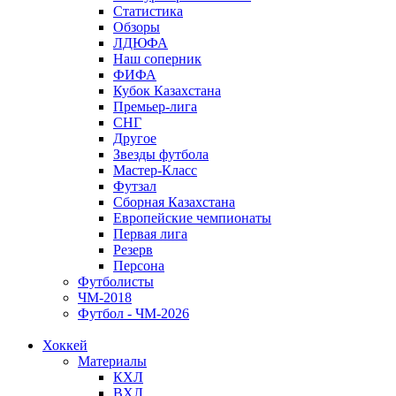
Статистика
Обзоры
ЛДЮФА
Наш соперник
ФИФА
Кубок Казахстана
Премьер-лига
СНГ
Другое
Звезды футбола
Мастер-Класс
Футзал
Сборная Казахстана
Европейские чемпионаты
Первая лига
Резерв
Персона
Футболисты
ЧМ-2018
Футбол - ЧМ-2026
Хоккей
Материалы
КХЛ
ВХЛ