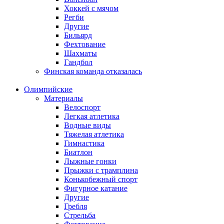
Хоккей с мячом
Регби
Другие
Бильярд
Фехтование
Шахматы
Гандбол
Финская команда отказалась
Олимпийские
Материалы
Велоспорт
Легкая атлетика
Водные виды
Тяжелая атлетика
Гимнастика
Биатлон
Лыжные гонки
Прыжки с трамплина
Конькобежный спорт
Фигурное катание
Другие
Гребля
Стрельба