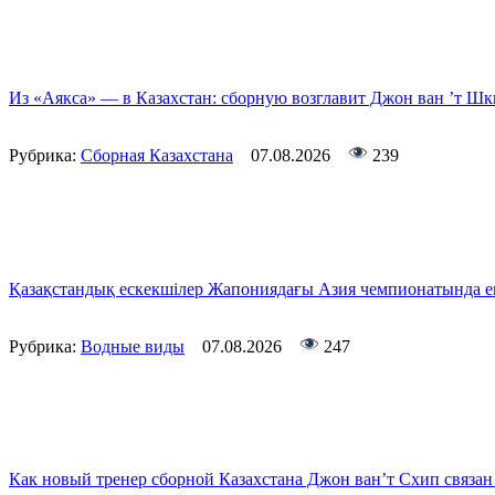
Из «Аякса» — в Казахстан: сборную возглавит Джон ван ’т Ш
Рубрика:
Сборная Казахстана
07.08.2026
239
Қазақстандық ескекшілер Жапониядағы Азия чемпионатында ек
Рубрика:
Водные виды
07.08.2026
247
Как новый тренер сборной Казахстана Джон ван’т Схип связа