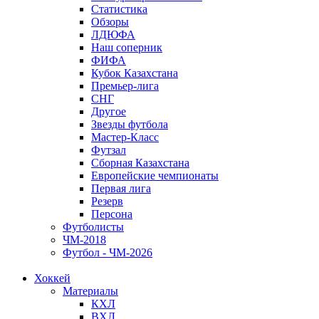
Статистика
Обзоры
ЛДЮФА
Наш соперник
ФИФА
Кубок Казахстана
Премьер-лига
СНГ
Другое
Звезды футбола
Мастер-Класс
Футзал
Сборная Казахстана
Европейские чемпионаты
Первая лига
Резерв
Персона
Футболисты
ЧМ-2018
Футбол - ЧМ-2026
Хоккей
Материалы
КХЛ
ВХЛ