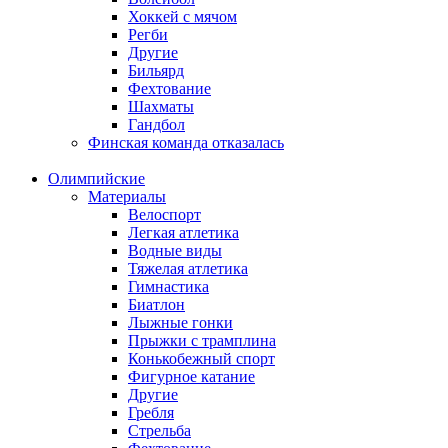
Хоккей с мячом
Регби
Другие
Бильярд
Фехтование
Шахматы
Гандбол
Финская команда отказалась
Олимпийские
Материалы
Велоспорт
Легкая атлетика
Водные виды
Тяжелая атлетика
Гимнастика
Биатлон
Лыжные гонки
Прыжки с трамплина
Конькобежный спорт
Фигурное катание
Другие
Гребля
Стрельба