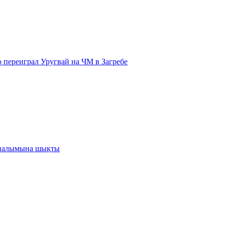
 переиграл Уругвай на ЧМ в Загребе
йналымына шықты