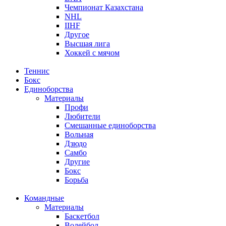
Чемпионат Казахстана
NHL
IIHF
Другое
Высшая лига
Хоккей с мячом
Теннис
Бокс
Единоборства
Материалы
Профи
Любители
Смешанные единоборства
Вольная
Дзюдо
Самбо
Другие
Бокс
Борьба
Командные
Материалы
Баскетбол
Волейбол