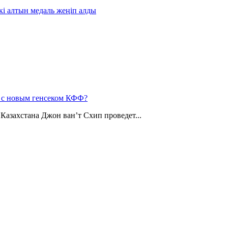
і алтын медаль жеңіп алды
н с новым генсеком КФФ?
Казахстана Джон ван’т Схип проведет...