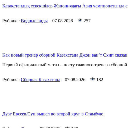
Қазақстандық ескекшілер Жапониядағы Азия чемпионатында ек
Рубрика:
Водные виды
07.08.2026
257
Как новый тренер сборной Казахстана Джон ван’т Схип связа
Первый официальный матч на посту главного тренера сборной 
Рубрика:
Сборная Казахстана
07.08.2026
182
Дуэт Евсеев/Сун вышел во второй круг в Стамбуле