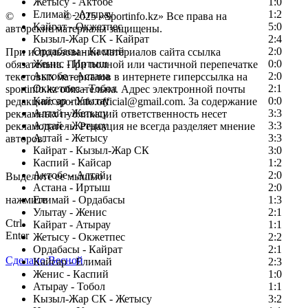
Жетысу - Актобе
1:0
Елимай - Атырау
1:2
©
Copyright
© 2025 «Sportinfo.kz» Все права на
Кайрат - Окжетпес
5:0
авторские материалы защищены.
Кызыл-Жар СК - Кайрат
2:4
Ордабасы - Каспий
2:0
При использовании материалов сайта ссылка
Женис - Иртыш
0:0
обязательна. При полной или частичной перепечатке
Актобе - Астана
2:0
текстовых материалов в интернете гиперссылка на
Окжетпес - Тобол
2:1
sportinfo.kz обязательна. Адрес электронной почты
Кайсар - Улытау
0:0
редакции: sportinfo.official@gmail.com. За содержание
Алтай - Жетысу
3:3
рекламных публикаций ответственность несет
Алтай - Жетысу
3:3
рекламодатель. Редакция не всегда разделяет мнение
Алтай - Жетысу
3:3
авторов.
Кайрат - Кызыл-Жар СК
3:0
Заметили ошибку в тексте?
Каспий - Кайсар
1:2
Актобе - Алтай
2:0
Выделите ее мышью и
Астана - Иртыш
2:0
нажмите
Елимай - Ордабасы
1:3
Улытау - Женис
2:1
Ctrl
Кайрат - Атырау
1:1
Enter
Жетысу - Окжетпес
2:2
Ордабасы - Кайрат
2:1
Сделано Весной
Кайсар - Елимай
2:3
Женис - Каспий
1:0
Атырау - Тобол
1:1
Кызыл-Жар СК - Жетысу
3:2