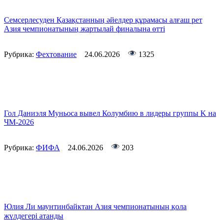
Семсерлесуден Қазақстанның әйелдер құрамасы алғаш рет
Азия чемпионатының жартылай финалына өтті
Рубрика:
Фехтование
24.06.2026
1325
Гол Даниэля Муньоса вывел Колумбию в лидеры группы K на
ЧМ-2026
Рубрика:
ФИФА
24.06.2026
203
Юлия Ли маунтинбайктан Азия чемпионатының қола
жүлдегері атанды