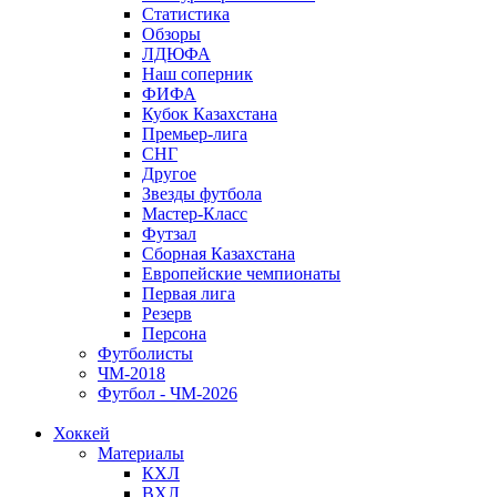
Статистика
Обзоры
ЛДЮФА
Наш соперник
ФИФА
Кубок Казахстана
Премьер-лига
СНГ
Другое
Звезды футбола
Мастер-Класс
Футзал
Сборная Казахстана
Европейские чемпионаты
Первая лига
Резерв
Персона
Футболисты
ЧМ-2018
Футбол - ЧМ-2026
Хоккей
Материалы
КХЛ
ВХЛ