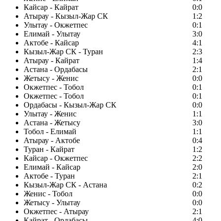
Кайсар - Кайрат
0:0
Атырау - Кызыл-Жар СК
1:2
Улытау - Окжетпес
0:1
Елимай - Улытау
3:0
Актобе - Кайсар
4:1
Кызыл-Жар СК - Туран
2:3
Атырау - Кайрат
1:4
Астана - Ордабасы
2:1
Жетысу - Женис
0:0
Окжетпес - Тобол
0:1
Окжетпес - Тобол
0:1
Ордабасы - Кызыл-Жар СК
0:0
Улытау - Женис
1:1
Астана - Жетысу
3:0
Тобол - Елимай
1:1
Атырау - Актобе
0:4
Туран - Кайрат
1:2
Кайсар - Окжетпес
2:2
Елимай - Кайсар
2:0
Актобе - Туран
2:1
Кызыл-Жар СК - Астана
0:2
Женис - Тобол
0:0
Жетысу - Улытау
0:0
Окжетпес - Атырау
2:1
Кайрат - Ордабасы
4:0