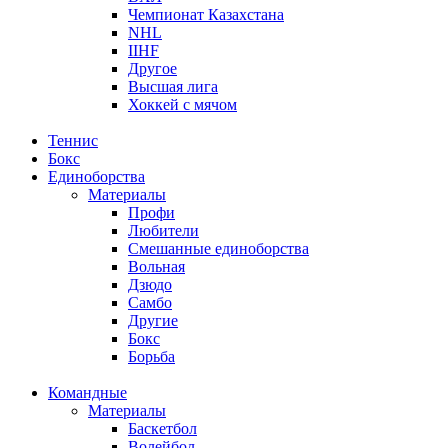
Чемпионат Казахстана
NHL
IIHF
Другое
Высшая лига
Хоккей с мячом
Теннис
Бокс
Единоборства
Материалы
Профи
Любители
Смешанные единоборства
Вольная
Дзюдо
Самбо
Другие
Бокс
Борьба
Командные
Материалы
Баскетбол
Волейбол