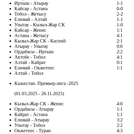
Иртыш - Атырау
1-1
Кайсар - Астана
0-0
Тобол - Жетысу
2-2
Елимай - Алтай
1-1
Улытау - Кызыл-Жар СК
1-0
Кайсар - Женис
1:1
Астана - Жетысу
4:1
Кызыл-Жар СК - Каспий
2:1
Атырау - Улытау
0:0
Ордабасы - Иртыш
2:2
Актобе - Тобол
4:1
Алтай - Кайрат
0:1
Елимай - Окжетпес
1:1
Алтай - Тобол
Казахстан. Премьер-лига -2025
(01.03.2025 - 26.11.2025)
Кызыл-Жар СК - Женис
4:0
Ордабасы - Атырау
1:1
Кайрат - Астана
1:1
Елимай - Атырау
3:2
Улытау - Тобол
2:2
Окжетпес - Туран
4:3