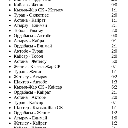
Кайсар - Женис
0:0
Кызыл-Жар СК - Жетысу
1:1
Туран - Окжетпес
2:0
Астана - Кайрат
1:1
Атырау - Елимай
2:1
Тобол - Улытау
2:0
Ордабасы - Актобе
0:0
Атырау - Кайрат
0:1
Ордабасы - Елимай
2:1
Актобе - Туран
2:0
Кайсар - Тобол
2:0
Астана - Жетысу
5:0
Женис - Кызыл-Жар СК
0:1
Туран - Женис
1:1
Жетысу - Атырау
0:2
Шахтер - Актобе
1:3
Кызыл-Жар СК - Кайсар
6:2
Ордабасы - Кайрат
2:1
Астана - Актобе
2:0
Туран - Кайсар
0:1
Шахтер - Кызыл-Жар СК
1:1
Ордабасы - Женис
1:2
Атырау - Елимай
1:0
Жетысу - Кайрат
1:2