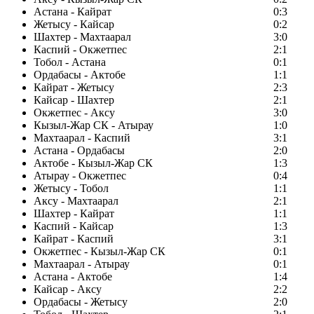
Астана - Кайрат
0:3
Жетысу - Кайсар
0:2
Шахтер - Махтаарал
3:0
Каспий - Окжетпес
2:1
Тобол - Астана
0:1
Ордабасы - Актобе
1:1
Кайрат - Жетысу
2:3
Кайсар - Шахтер
2:1
Окжетпес - Аксу
3:0
Кызыл-Жар СК - Атырау
1:0
Махтаарал - Каспий
3:1
Астана - Ордабасы
2:0
Актобе - Кызыл-Жар СК
1:3
Атырау - Окжетпес
0:4
Жетысу - Тобол
1:1
Аксу - Махтаарал
2:1
Шахтер - Кайрат
1:1
Каспий - Кайсар
1:3
Кайрат - Каспий
3:1
Окжетпес - Кызыл-Жар СК
0:1
Махтаарал - Атырау
0:1
Астана - Актобе
1:4
Кайсар - Аксу
2:2
Ордабасы - Жетысу
2:0