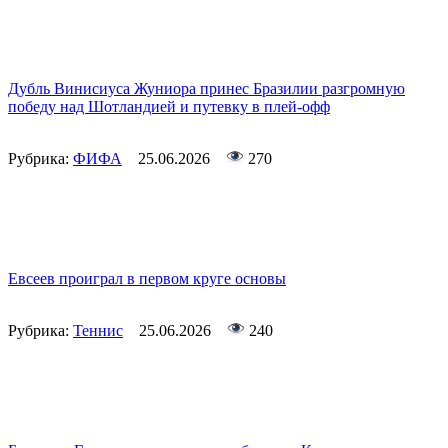
Дубль Винисиуса Жуниора принес Бразилии разгромную
победу над Шотландией и путевку в плей-офф
Рубрика:
ФИФА
25.06.2026
270
Евсеев проиграл в первом круге основы
Рубрика:
Теннис
25.06.2026
240