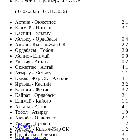
Казахстан. Премьер-лига-2026
(07.03.2026 - 01.11.2026)
Астана - Окжетпес
2:1
Елимай - Иртыш
3:1
Каспий - Улытау
1:1
Жетысу - Ордабасы
0:4
Алтай - Кызыл-Жар СК
2:2
Ордабасы - Тобол
2:0
Женис - Елимай
0:0
Улытау - Астана
0:2
Окжетпес - Алтай
4:1
Атырау - Жетысу
1:1
Кызыл-Жар СК - Актобе
3:1
Иртыш - Каспий
3:2
Каспий - Женис
3:2
Кайрат - Ордабасы
2:1
Елимай - Кайсар
1:1
Астана - Алтай
4:1
Тобол - Атырау
1:0
Актобе - Окжетпес
2:1
Улытау - Иртыш
1:2
Главная
Жетысу - Кызыл-Жар СК
1:2
Новости
Ордабасы - Елимай
3:1
Обзоры матчей