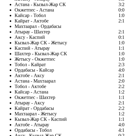
Астана - Кызыл-Жар СК
3:2
Окжетпес - Астана
0:0
Кайсар - Тобол
1:0
Кайрат - Актобе
2:1
Махтаарал - Ордабасы
Атырау - Шахтер
2:1
Аксу - Каспий
0:1
Кызыл-Жар СК - Жетысу
1:0
Каспий - Атырау
1:1
Шахтер - Кызыл-Жар СК
1:0
Жетысу - Окжетпес
1:0
Тобол - Кайрат
2:3
Ордабасы - Кайсар
4:0
Актобе - Аксу
2:1
Астана - Махтаарал
2:0
Тобол - Актобе
2:2
Кайсар - Астана
1:2
Окжетпес - Шахтер
1:1
Атырау - Аксу
2:1
Кайрат - Ордабасы
2:2
Махтаарал - Жетысу
1:2
Кызыл-Жар СК - Каспий
1:1
Актобе - Атырау
4:0
Ордабасы - Тобол
4:1
Аксу - Кызыл-Жар СК
0:2