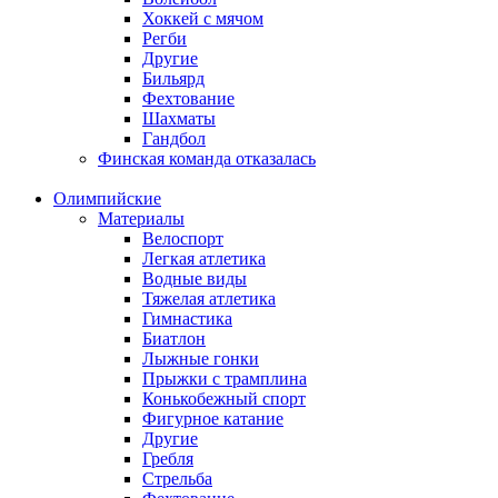
Хоккей с мячом
Регби
Другие
Бильярд
Фехтование
Шахматы
Гандбол
Финская команда отказалась
Олимпийские
Материалы
Велоспорт
Легкая атлетика
Водные виды
Тяжелая атлетика
Гимнастика
Биатлон
Лыжные гонки
Прыжки с трамплина
Конькобежный спорт
Фигурное катание
Другие
Гребля
Стрельба