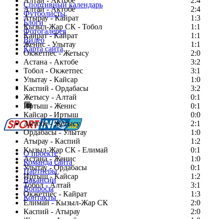
Алтай - Актобе
2:4
Спортивный календарь
Алтай - Актобе
2:4
Футболисты
Атырау - Кайрат
1:3
Блоги
Кызыл-Жар СК - Тобол
1:1
Фотогалерея
Кайрат - Кайрат
1:1
Видео
Женис - Улытау
1:1
Карта сайта
Окжетпес - Жетысу
2:0
Астана - Актобе
3:2
Тобол - Окжетпес
3:1
Улытау - Кайсар
1:0
Есть идея?
Каспий - Ордабасы
3:2
Сообщить о мероприятии
Жетысу - Алтай
0:1
Иртыш - Женис
Перейти на старый сайт
0:1
Кайсар - Иртыш
0:0
Актобе - Жетысу
2:1
Ордабасы - Улытау
1:0
Атырау - Каспий
1:2
Кызыл-Жар СК - Елимай
0:1
О проекте
Астана - Женис
1:0
Команда сайта
Улытау - Ордабасы
0:1
Партнеры
Иртыш - Кайсар
1:2
Вакансии
Тобол - Алтай
3:1
Вопросы
Окжетпес - Кайрат
1:3
Контакты
Елимай - Кызыл-Жар СК
2:0
Каспий - Атырау
2:0