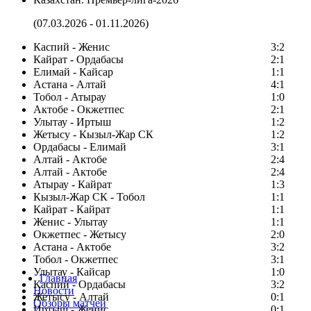
(07.03.2026 - 01.11.2026)
Каспий - Женис
3:2
Кайрат - Ордабасы
2:1
Елимай - Кайсар
1:1
Астана - Алтай
4:1
Тобол - Атырау
1:0
Актобе - Окжетпес
2:1
Улытау - Иртыш
1:2
Жетысу - Кызыл-Жар СК
1:2
Ордабасы - Елимай
3:1
Алтай - Актобе
2:4
Алтай - Актобе
2:4
Атырау - Кайрат
1:3
Кызыл-Жар СК - Тобол
1:1
Кайрат - Кайрат
1:1
Женис - Улытау
1:1
Окжетпес - Жетысу
2:0
Астана - Актобе
3:2
Тобол - Окжетпес
3:1
Улытау - Кайсар
1:0
Главная
Каспий - Ордабасы
3:2
Новости
Жетысу - Алтай
0:1
Обзоры матчей
Иртыш - Женис
0:1