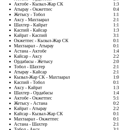
Актобе - Кызыл-Жар СК
1:3
Атырау - Окжетпес
0:4
Жетысу - Тобол
1:1
Аксу - Махтаарал
2:1
Шахтер - Кайрат
1:1
Каспий - Кайсар
1:3
Кайрат - Каспий
3:1
Окжетпес - Кызыл-Жар СК
0:1
Махтаарал - Атырау
0:1
Астана - Актобе
1:4
Кайсар - Аксу
2:2
Ордабасы - Жетысу
2:0
Тобол - Шахтер
2:1
Атырау - Кайсар
2:1
Кызыл-Жар СК - Махтаарал
1:0
Каспий - Тобол
0:1
Аксу - Кайрат
1:3
Шахтер - Ордабасы
1:4
Актобе - Окжетпес
5:1
Жетысу - Астана
0:2
Кайрат - Атырау
2:2
Кайсар - Кызыл-Жар СК
0:1
Махтаарал - Окжетпес
0:1
Астана - Шахтер
2:1
Тобол - Аксу
3:1