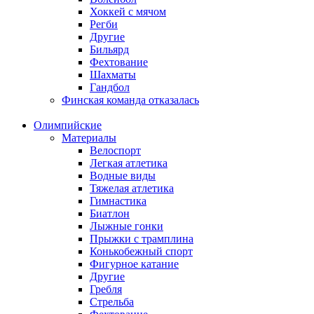
Хоккей с мячом
Регби
Другие
Бильярд
Фехтование
Шахматы
Гандбол
Финская команда отказалась
Олимпийские
Материалы
Велоспорт
Легкая атлетика
Водные виды
Тяжелая атлетика
Гимнастика
Биатлон
Лыжные гонки
Прыжки с трамплина
Конькобежный спорт
Фигурное катание
Другие
Гребля
Стрельба