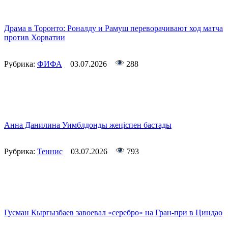
Драма в Торонто: Роналду и Рамуш переворачивают ход матча
против Хорватии
Рубрика:
ФИФА
03.07.2026
288
Анна Данилина Уимблдонды жеңіспен бастады
Рубрика:
Теннис
03.07.2026
793
Гусман Кыргызбаев завоевал «серебро» на Гран-при в Циндао