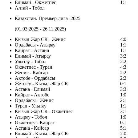
Елимай - Окжетпес
1:1
Алтай - Тобол
Казахстан. Премьер-лига -2025
(01.03.2025 - 26.11.2025)
Кызыл-Жар СК - Женис
4:0
Ордабасы - Атырау
1:1
Кайрат - Астана
1:1
Елимай - Атырау
3:2
Улытау - Тобол
2:2
Окжетпес - Туран
4:3
Женис - Кайсар
2:2
Актобе - Ордабасы
2:2
Жетысу - Кызыл-Жар СК
0:1
Астана - Елимай
3:3
Кайрат - Актобе
1:0
Ордабасы - Женис
2:1
Туран - Улытау
1:1
Кызыл-Жар СК - Окжетпес
3:1
Атырау - Тобол
1:0
Окжетпес - Кайрат
0:1
Астана - Кайсар
5:1
Елимай - Кызыл-Жар СК
2:0