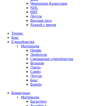
Чемпионат Казахстана
NHL
IIHF
Другое
Высшая лига
Хоккей с мячом
Теннис
Бокс
Единоборства
Материалы
Профи
Любители
Смешанные единоборства
Вольная
Дзюдо
Самбо
Другие
Бокс
Борьба
Командные
Материалы
Баскетбол
Волейбол