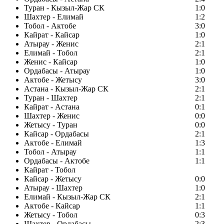
Туран - Кызыл-Жар СК
1:0
Шахтер - Елимай
1:2
Тобол - Актобе
3:0
Кайрат - Кайсар
1:0
Атырау - Женис
2:1
Елимай - Тобол
2:1
Женис - Кайсар
1:0
Ордабасы - Атырау
1:0
Актобе - Жетысу
3:0
Астана - Кызыл-Жар СК
2:1
Туран - Шахтер
2:1
Кайрат - Астана
0:1
Шахтер - Женис
0:0
Жетысу - Туран
0:0
Кайсар - Ордабасы
2:1
Актобе - Елимай
1:3
Тобол - Атырау
1:1
Ордабасы - Актобе
1:1
Кайрат - Тобол
Кайсар - Жетысу
0:0
Атырау - Шахтер
1:0
Елимай - Кызыл-Жар СК
2:1
Актобе - Кайсар
1:1
Жетысу - Тобол
0:3
Шахтер - Ордабасы
2:3