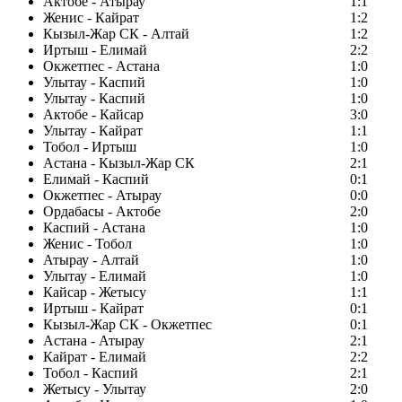
Актобе - Атырау
1:1
Женис - Кайрат
1:2
Кызыл-Жар СК - Алтай
1:2
Иртыш - Елимай
2:2
Окжетпес - Астана
1:0
Улытау - Каспий
1:0
Улытау - Каспий
1:0
Актобе - Кайсар
3:0
Улытау - Кайрат
1:1
Тобол - Иртыш
1:0
Астана - Кызыл-Жар СК
2:1
Елимай - Каспий
0:1
Окжетпес - Атырау
0:0
Ордабасы - Актобе
2:0
Каспий - Астана
1:0
Женис - Тобол
1:0
Атырау - Алтай
1:0
Улытау - Елимай
1:0
Кайсар - Жетысу
1:1
Иртыш - Кайрат
0:1
Кызыл-Жар СК - Окжетпес
0:1
Астана - Атырау
2:1
Кайрат - Елимай
2:2
Тобол - Каспий
2:1
Жетысу - Улытау
2:0