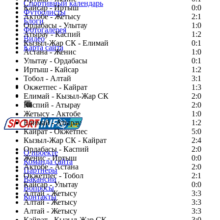
Спортивный календарь
Кайсар - Иртыш
0:0
Футболисты
Актобе - Жетысу
2:1
Блоги
Ордабасы - Улытау
1:0
Фотогалерея
Атырау - Каспий
1:2
Видео
Кызыл-Жар СК - Елимай
0:1
Карта сайта
Астана - Женис
1:0
Улытау - Ордабасы
0:1
Иртыш - Кайсар
1:2
Тобол - Алтай
3:1
Есть идея?
Окжетпес - Кайрат
1:3
Сообщить о мероприятии
Елимай - Кызыл-Жар СК
2:0
Каспий - Атырау
Перейти на старый сайт
2:0
Жетысу - Актобе
1:0
Елимай - Атырау
1:2
Кайрат - Окжетпес
5:0
Кызыл-Жар СК - Кайрат
2:4
Ордабасы - Каспий
2:0
О проекте
Женис - Иртыш
0:0
Команда сайта
Актобе - Астана
2:0
Партнеры
Окжетпес - Тобол
2:1
Вакансии
Кайсар - Улытау
0:0
Вопросы
Алтай - Жетысу
3:3
Контакты
Алтай - Жетысу
3:3
Алтай - Жетысу
3:3
Кайрат - Кызыл-Жар СК
3:0