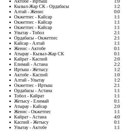
Актобе - Иртыш
1:0
Кызыл-Жар СК - Ордабасы
1:2
Алтай - Женис
0:0
Окжетпес - Кайсар
1:1
Окжетпес - Кайсар
1:1
Окжетпес - Кайсар
1:1
Улытау - Тобол
2:1
Ордабасы - Окжетпес
2:1
Кайсар - Алтай
1:1
Женис - Актобе
0:1
Атырау - Кызыл-Жар СК
0:1
Кайрат - Каспий
2:0
Елимай - Астана
2:2
Иртыш - Жетысу
1:2
Актобе - Каспий
1:0
Алтай - Улытау
1:2
Окжетпес - Иртыш
2:1
Ордабасы - Астана
1:1
Тобол - Кайрат
1:1
Жетысу - Елимай
0:1
Атырау - Кайсар
2:0
Женис - Окжетпес
1:1
Кайрат - Астана
4:0
Каспий - Жетысу
0:1
Улытау - Актобе
1:1