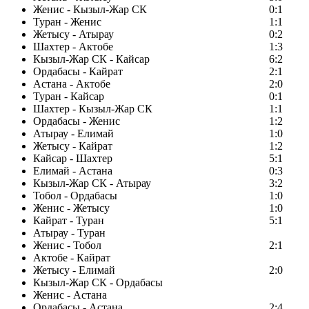
Женис - Кызыл-Жар СК
0:1
Туран - Женис
1:1
Жетысу - Атырау
0:2
Шахтер - Актобе
1:3
Кызыл-Жар СК - Кайсар
6:2
Ордабасы - Кайрат
2:1
Астана - Актобе
2:0
Туран - Кайсар
0:1
Шахтер - Кызыл-Жар СК
1:1
Ордабасы - Женис
1:2
Атырау - Елимай
1:0
Жетысу - Кайрат
1:2
Кайсар - Шахтер
5:1
Елимай - Астана
0:3
Кызыл-Жар СК - Атырау
3:2
Тобол - Ордабасы
1:0
Женис - Жетысу
1:0
Кайрат - Туран
5:1
Атырау - Туран
Женис - Тобол
2:1
Актобе - Кайрат
Жетысу - Елимай
2:0
Кызыл-Жар СК - Ордабасы
Женис - Астана
Ордабасы - Астана
2:4