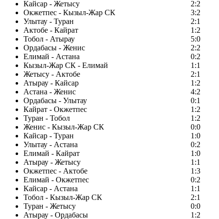
Кайсар - Жетысу
2:2
Окжетпес - Кызыл-Жар СК
3:2
Улытау - Туран
2:1
Актобе - Кайрат
1:2
Тобол - Атырау
5:0
Ордабасы - Женис
2:2
Елимай - Астана
0:2
Кызыл-Жар СК - Елимай
1:1
Жетысу - Актобе
2:1
Атырау - Кайсар
1:2
Астана - Женис
4:2
Ордабасы - Улытау
0:1
Кайрат - Окжетпес
1:2
Туран - Тобол
1:2
Женис - Кызыл-Жар СК
0:0
Кайсар - Туран
1:0
Улытау - Астана
0:2
Елимай - Кайрат
1:0
Атырау - Жетысу
1:1
Окжетпес - Актобе
1:3
Елимай - Окжетпес
0:2
Кайсар - Астана
1:1
Тобол - Кызыл-Жар СК
2:1
Туран - Жетысу
0:0
Атырау - Ордабасы
1:2