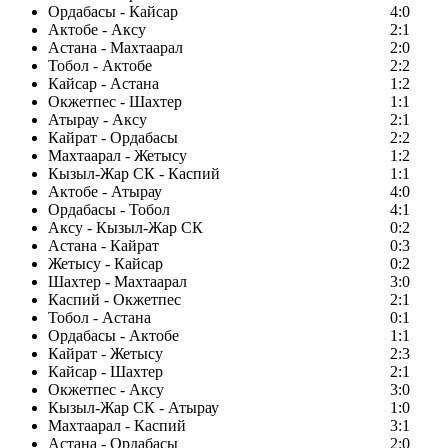
Ордабасы - Кайсар
4:0
Актобе - Аксу
2:1
Астана - Махтаарал
2:0
Тобол - Актобе
2:2
Кайсар - Астана
1:2
Окжетпес - Шахтер
1:1
Атырау - Аксу
2:1
Кайрат - Ордабасы
2:2
Махтаарал - Жетысу
1:2
Кызыл-Жар СК - Каспий
1:1
Актобе - Атырау
4:0
Ордабасы - Тобол
4:1
Аксу - Кызыл-Жар СК
0:2
Астана - Кайрат
0:3
Жетысу - Кайсар
0:2
Шахтер - Махтаарал
3:0
Каспий - Окжетпес
2:1
Тобол - Астана
0:1
Ордабасы - Актобе
1:1
Кайрат - Жетысу
2:3
Кайсар - Шахтер
2:1
Окжетпес - Аксу
3:0
Кызыл-Жар СК - Атырау
1:0
Махтаарал - Каспий
3:1
Астана - Ордабасы
2:0