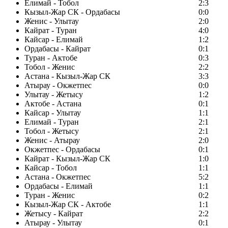
Елимай - Тобол
2:3
Кызыл-Жар СК - Ордабасы
0:0
Женис - Улытау
2:0
Кайрат - Туран
4:0
Кайсар - Елимай
1:2
Ордабасы - Кайрат
0:1
Туран - Актобе
0:3
Тобол - Женис
2:2
Астана - Кызыл-Жар СК
3:3
Атырау - Окжетпес
0:0
Улытау - Жетысу
1:2
Актобе - Астана
0:1
Кайсар - Улытау
1:1
Елимай - Туран
2:1
Тобол - Жетысу
2:1
Женис - Атырау
2:0
Окжетпес - Ордабасы
0:1
Кайрат - Кызыл-Жар СК
1:0
Кайсар - Тобол
1:1
Астана - Окжетпес
5:2
Ордабасы - Елимай
1:1
Туран - Женис
0:2
Кызыл-Жар СК - Актобе
1:1
Жетысу - Кайрат
2:2
Атырау - Улытау
0:1