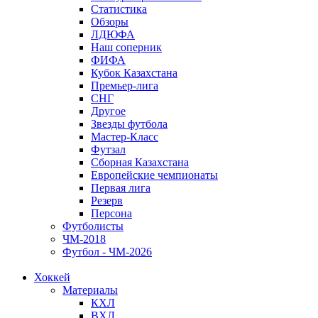
Статистика
Обзоры
ЛДЮФА
Наш соперник
ФИФА
Кубок Казахстана
Премьер-лига
СНГ
Другое
Звезды футбола
Мастер-Класс
Футзал
Сборная Казахстана
Европейские чемпионаты
Первая лига
Резерв
Персона
Футболисты
ЧМ-2018
Футбол - ЧМ-2026
Хоккей
Материалы
КХЛ
ВХЛ