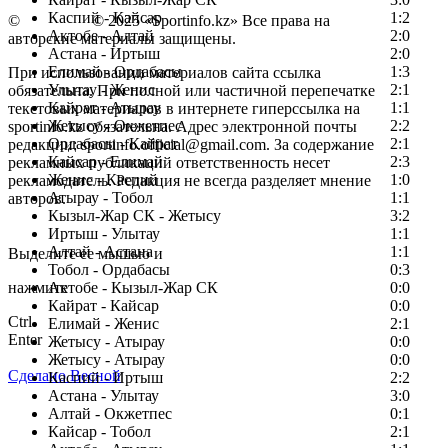
Каспий - Кайсар
1:2
©
Copyright
© 2025 «Sportinfo.kz» Все права на
Актобе - Алтай
2:0
авторские материалы защищены.
Астана - Иртыш
2:0
Елимай - Ордабасы
1:3
При использовании материалов сайта ссылка
Улытау - Женис
2:1
обязательна. При полной или частичной перепечатке
Кайрат - Атырау
1:1
текстовых материалов в интернете гиперссылка на
Жетысу - Окжетпес
2:2
sportinfo.kz обязательна. Адрес электронной почты
Ордабасы - Кайрат
2:1
редакции: sportinfo.official@gmail.com. За содержание
Кайсар - Елимай
2:3
рекламных публикаций ответственность несет
Женис - Каспий
1:0
рекламодатель. Редакция не всегда разделяет мнение
Атырау - Тобол
1:1
авторов.
Кызыл-Жар СК - Жетысу
3:2
Заметили ошибку в тексте?
Иртыш - Улытау
1:1
Алтай - Астана
1:1
Выделите ее мышью и
Тобол - Ордабасы
0:3
нажмите
Актобе - Кызыл-Жар СК
0:0
Кайрат - Кайсар
0:0
Ctrl
Елимай - Женис
2:1
Enter
Жетысу - Атырау
0:0
Жетысу - Атырау
0:0
Сделано Весной
Каспий - Иртыш
2:2
Астана - Улытау
3:0
Алтай - Окжетпес
0:1
Кайсар - Тобол
2:1