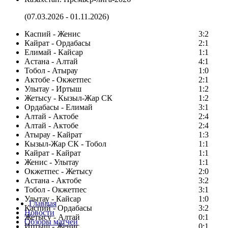
(07.03.2026 - 01.11.2026)
Каспий - Женис
3:2
Кайрат - Ордабасы
2:1
Елимай - Кайсар
1:1
Астана - Алтай
4:1
Тобол - Атырау
1:0
Актобе - Окжетпес
2:1
Улытау - Иртыш
1:2
Жетысу - Кызыл-Жар СК
1:2
Ордабасы - Елимай
3:1
Алтай - Актобе
2:4
Алтай - Актобе
2:4
Атырау - Кайрат
1:3
Кызыл-Жар СК - Тобол
1:1
Кайрат - Кайрат
1:1
Женис - Улытау
1:1
Окжетпес - Жетысу
2:0
Астана - Актобе
3:2
Тобол - Окжетпес
3:1
Улытау - Кайсар
1:0
Главная
Каспий - Ордабасы
3:2
Новости
Жетысу - Алтай
0:1
Обзоры матчей
Иртыш - Женис
0:1