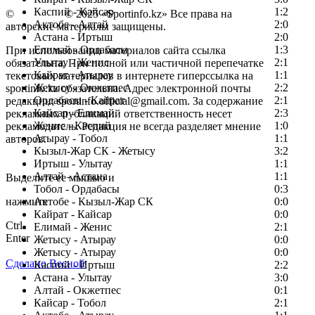
Каспий - Кайсар
1:2
©
Copyright
© 2025 «Sportinfo.kz» Все права на
Актобе - Алтай
2:0
авторские материалы защищены.
Астана - Иртыш
2:0
Елимай - Ордабасы
1:3
При использовании материалов сайта ссылка
Улытау - Женис
2:1
обязательна. При полной или частичной перепечатке
Кайрат - Атырау
1:1
текстовых материалов в интернете гиперссылка на
Жетысу - Окжетпес
2:2
sportinfo.kz обязательна. Адрес электронной почты
Ордабасы - Кайрат
2:1
редакции: sportinfo.official@gmail.com. За содержание
Кайсар - Елимай
2:3
рекламных публикаций ответственность несет
Женис - Каспий
1:0
рекламодатель. Редакция не всегда разделяет мнение
Атырау - Тобол
1:1
авторов.
Кызыл-Жар СК - Жетысу
3:2
Заметили ошибку в тексте?
Иртыш - Улытау
1:1
Алтай - Астана
1:1
Выделите ее мышью и
Тобол - Ордабасы
0:3
нажмите
Актобе - Кызыл-Жар СК
0:0
Кайрат - Кайсар
0:0
Ctrl
Елимай - Женис
2:1
Enter
Жетысу - Атырау
0:0
Жетысу - Атырау
0:0
Сделано Весной
Каспий - Иртыш
2:2
Астана - Улытау
3:0
Алтай - Окжетпес
0:1
Кайсар - Тобол
2:1