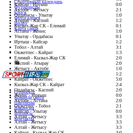
Спортивный календарь
Кайсар - Иртыш
0:0
Футболисты
Актобе - Жетысу
2:1
Блоги
Ордабасы - Улытау
1:0
Фотогалерея
Атырау - Каспий
1:2
Видео
Кызыл-Жар СК - Елимай
0:1
Карта сайта
Астана - Женис
1:0
Улытау - Ордабасы
0:1
Иртыш - Кайсар
1:2
Тобол - Алтай
3:1
Есть идея?
Окжетпес - Кайрат
1:3
Сообщить о мероприятии
Елимай - Кызыл-Жар СК
2:0
Каспий - Атырау
Перейти на старый сайт
2:0
Жетысу - Актобе
1:0
Елимай - Атырау
1:2
Кайрат - Окжетпес
5:0
Кызыл-Жар СК - Кайрат
2:4
Ордабасы - Каспий
2:0
О проекте
Женис - Иртыш
0:0
Команда сайта
Актобе - Астана
2:0
Партнеры
Окжетпес - Тобол
2:1
Вакансии
Кайсар - Улытау
0:0
Вопросы
Алтай - Жетысу
3:3
Контакты
Алтай - Жетысу
3:3
Алтай - Жетысу
3:3
Кайрат - Кызыл-Жар СК
3:0