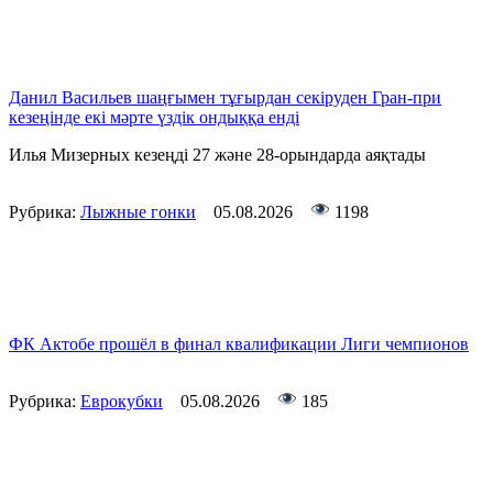
Данил Васильев шаңғымен тұғырдан секіруден Гран-при
кезеңінде екі мәрте үздік ондыққа енді
Илья Мизерных кезеңді 27 және 28-орындарда аяқтады
Рубрика:
Лыжные гонки
05.08.2026
1198
ФК Актобе прошёл в финал квалификации Лиги чемпионов
Рубрика:
Еврокубки
05.08.2026
185