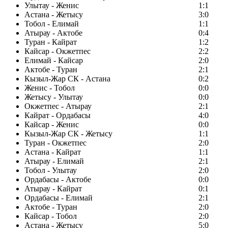
Улытау - Женис
1:1
Астана - Жетысу
3:0
Тобол - Елимай
1:1
Атырау - Актобе
0:4
Туран - Кайрат
1:2
Кайсар - Окжетпес
2:2
Елимай - Кайсар
2:0
Актобе - Туран
2:1
Кызыл-Жар СК - Астана
0:2
Женис - Тобол
0:0
Жетысу - Улытау
0:0
Окжетпес - Атырау
2:1
Кайрат - Ордабасы
4:0
Кайсар - Женис
0:0
Кызыл-Жар СК - Жетысу
1:1
Туран - Окжетпес
2:0
Астана - Кайрат
1:1
Атырау - Елимай
2:1
Тобол - Улытау
2:0
Ордабасы - Актобе
0:0
Атырау - Кайрат
0:1
Ордабасы - Елимай
2:1
Актобе - Туран
2:0
Кайсар - Тобол
2:0
Астана - Жетысу
5:0