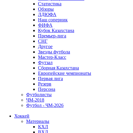
Статистика
Обзоры
ЛДЮФА
Наш соперник
ФИФА
Кубок Казахстана
Премьер-лига
СНГ
Другое
Звезды футбола
Мастер-Класс
Футзал
Сборная Казахстана
Европейские чемпионаты
Первая лига
Резерв
Персона
Футболисты
ЧМ-2018
Футбол - ЧМ-2026
Хоккей
Материалы
КХЛ
ВХЛ