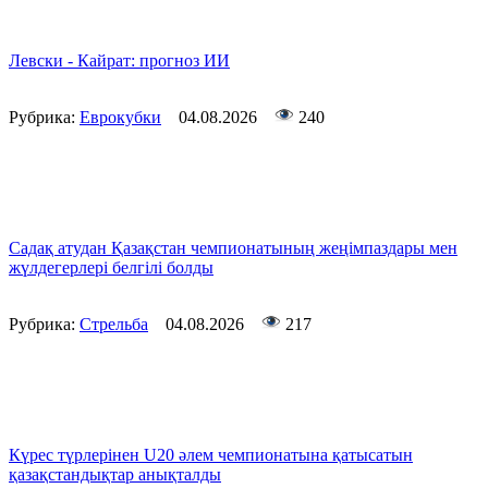
Левски - Кайрат: прогноз ИИ
Рубрика:
Еврокубки
04.08.2026
240
Садақ атудан Қазақстан чемпионатының жеңімпаздары мен
жүлдегерлері белгілі болды
Рубрика:
Стрельба
04.08.2026
217
Күрес түрлерінен U20 әлем чемпионатына қатысатын
қазақстандықтар анықталды