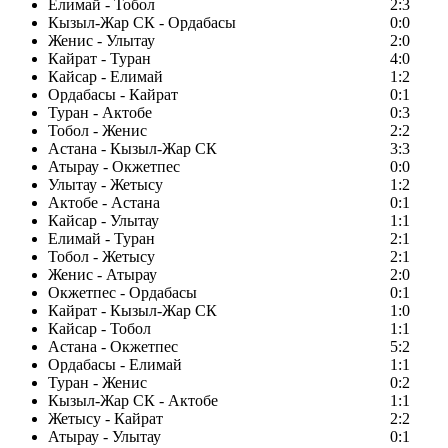
Елимай - Тобол
2:3
Кызыл-Жар СК - Ордабасы
0:0
Женис - Улытау
2:0
Кайрат - Туран
4:0
Кайсар - Елимай
1:2
Ордабасы - Кайрат
0:1
Туран - Актобе
0:3
Тобол - Женис
2:2
Астана - Кызыл-Жар СК
3:3
Атырау - Окжетпес
0:0
Улытау - Жетысу
1:2
Актобе - Астана
0:1
Кайсар - Улытау
1:1
Елимай - Туран
2:1
Тобол - Жетысу
2:1
Женис - Атырау
2:0
Окжетпес - Ордабасы
0:1
Кайрат - Кызыл-Жар СК
1:0
Кайсар - Тобол
1:1
Астана - Окжетпес
5:2
Ордабасы - Елимай
1:1
Туран - Женис
0:2
Кызыл-Жар СК - Актобе
1:1
Жетысу - Кайрат
2:2
Атырау - Улытау
0:1