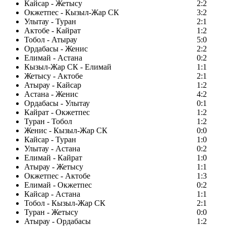
Кайсар - Жетысу
2:2
Окжетпес - Кызыл-Жар СК
3:2
Улытау - Туран
2:1
Актобе - Кайрат
1:2
Тобол - Атырау
5:0
Ордабасы - Женис
2:2
Елимай - Астана
0:2
Кызыл-Жар СК - Елимай
1:1
Жетысу - Актобе
2:1
Атырау - Кайсар
1:2
Астана - Женис
4:2
Ордабасы - Улытау
0:1
Кайрат - Окжетпес
1:2
Туран - Тобол
1:2
Женис - Кызыл-Жар СК
0:0
Кайсар - Туран
1:0
Улытау - Астана
0:2
Елимай - Кайрат
1:0
Атырау - Жетысу
1:1
Окжетпес - Актобе
1:3
Елимай - Окжетпес
0:2
Кайсар - Астана
1:1
Тобол - Кызыл-Жар СК
2:1
Туран - Жетысу
0:0
Атырау - Ордабасы
1:2