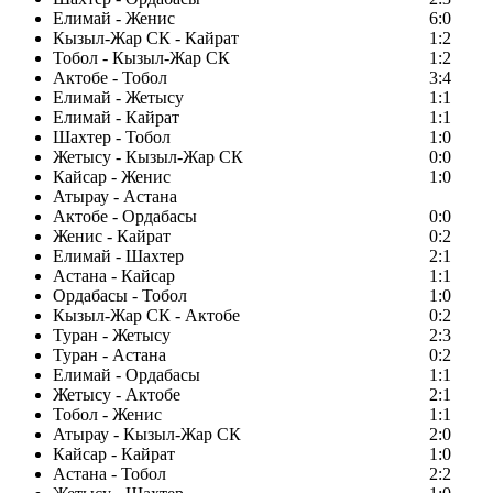
Елимай - Женис
6:0
Кызыл-Жар СК - Кайрат
1:2
Тобол - Кызыл-Жар СК
1:2
Актобе - Тобол
3:4
Елимай - Жетысу
1:1
Елимай - Кайрат
1:1
Шахтер - Тобол
1:0
Жетысу - Кызыл-Жар СК
0:0
Кайсар - Женис
1:0
Атырау - Астана
Актобе - Ордабасы
0:0
Женис - Кайрат
0:2
Елимай - Шахтер
2:1
Астана - Кайсар
1:1
Ордабасы - Тобол
1:0
Кызыл-Жар СК - Актобе
0:2
Туран - Жетысу
2:3
Туран - Астана
0:2
Елимай - Ордабасы
1:1
Жетысу - Актобе
2:1
Тобол - Женис
1:1
Атырау - Кызыл-Жар СК
2:0
Кайсар - Кайрат
1:0
Астана - Тобол
2:2