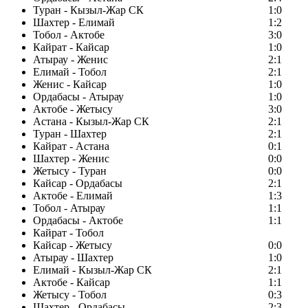
Туран - Кызыл-Жар СК
1:0
Шахтер - Елимай
1:2
Тобол - Актобе
3:0
Кайрат - Кайсар
1:0
Атырау - Женис
2:1
Елимай - Тобол
2:1
Женис - Кайсар
1:0
Ордабасы - Атырау
1:0
Актобе - Жетысу
3:0
Астана - Кызыл-Жар СК
2:1
Туран - Шахтер
2:1
Кайрат - Астана
0:1
Шахтер - Женис
0:0
Жетысу - Туран
0:0
Кайсар - Ордабасы
2:1
Актобе - Елимай
1:3
Тобол - Атырау
1:1
Ордабасы - Актобе
1:1
Кайрат - Тобол
Кайсар - Жетысу
0:0
Атырау - Шахтер
1:0
Елимай - Кызыл-Жар СК
2:1
Актобе - Кайсар
1:1
Жетысу - Тобол
0:3
Шахтер - Ордабасы
2:3