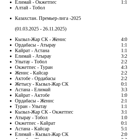
Елимай - Окжетпес
1:1
Алтай - Тобол
Казахстан. Премьер-лига -2025
(01.03.2025 - 26.11.2025)
Кызыл-Жар СК - Женис
4:0
Ордабасы - Атырау
1:1
Кайрат - Астана
1:1
Елимай - Атырау
3:2
Улытау - Тобол
2:2
Окжетпес - Туран
4:3
Женис - Кайсар
2:2
Актобе - Ордабасы
2:2
Жетысу - Кызыл-Жар СК
0:1
Астана - Елимай
3:3
Кайрат - Актобе
1:0
Ордабасы - Женис
2:1
Туран - Улытау
1:1
Кызыл-Жар СК - Окжетпес
3:1
Атырау - Тобол
1:0
Окжетпес - Кайрат
0:1
Астана - Кайсар
5:1
Елимай - Кызыл-Жар СК
2:0