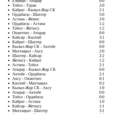
Елимай - Атырау
0:0
Тобол - Туран
2:0
Кайрат - Кызыл-Жар СК
2:1
Ордабасы - Шахтер
5:0
Астана - Женис
2:0
Ордабасы - Астана
1:2
Тобол - Жетысу
1:2
Окжетпес - Атырау
0:0
Кайсар - Каспий
3:1
Кайрат - Шахтер
0:0
Кызыл-Жар СК - Актобе
0:0
Махтаарал - Аксу
2:0
Шахтер - Кайсар
2:2
Жетысу - Кайрат
1:2
Астана - Тобол
2:1
Атырау - Кызыл-Жар СК
0:0
Актобе - Ордабасы
2:1
Аксу - Окжетпес
0:1
Каспий - Махтаарал
0:2
Кызыл-Жар СК - Аксу
1:0
Атырау - Актобе
0:0
Тобол - Ордабасы
0:0
Кайрат - Астана
1:0
Кайсар - Жетысу
1:1
Махтаарал - Шахтер
3:1