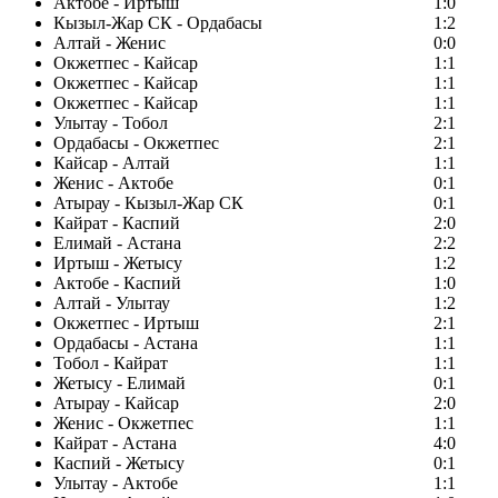
Актобе - Иртыш
1:0
Кызыл-Жар СК - Ордабасы
1:2
Алтай - Женис
0:0
Окжетпес - Кайсар
1:1
Окжетпес - Кайсар
1:1
Окжетпес - Кайсар
1:1
Улытау - Тобол
2:1
Ордабасы - Окжетпес
2:1
Кайсар - Алтай
1:1
Женис - Актобе
0:1
Атырау - Кызыл-Жар СК
0:1
Кайрат - Каспий
2:0
Елимай - Астана
2:2
Иртыш - Жетысу
1:2
Актобе - Каспий
1:0
Алтай - Улытау
1:2
Окжетпес - Иртыш
2:1
Ордабасы - Астана
1:1
Тобол - Кайрат
1:1
Жетысу - Елимай
0:1
Атырау - Кайсар
2:0
Женис - Окжетпес
1:1
Кайрат - Астана
4:0
Каспий - Жетысу
0:1
Улытау - Актобе
1:1