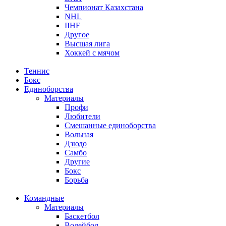
Чемпионат Казахстана
NHL
IIHF
Другое
Высшая лига
Хоккей с мячом
Теннис
Бокс
Единоборства
Материалы
Профи
Любители
Смешанные единоборства
Вольная
Дзюдо
Самбо
Другие
Бокс
Борьба
Командные
Материалы
Баскетбол
Волейбол