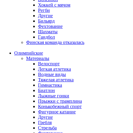
Хоккей с мячом
Регби
Другие
Бильярд
Фехтование
Шахматы
Гандбол
Финская команда отказалась
Олимпийские
Материалы
Велоспорт
Легкая атлетика
Водные виды
Тяжелая атлетика
Гимнастика
Биатлон
Лыжные гонки
Прыжки с трамплина
Конькобежный спорт
Фигурное катание
Другие
Гребля
Стрельба