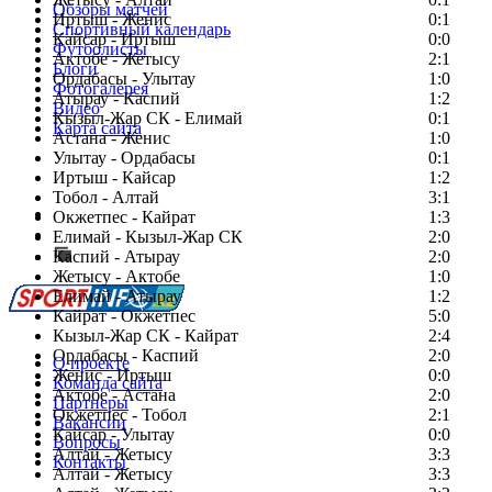
Обзоры матчей
Иртыш - Женис
0:1
Спортивный календарь
Кайсар - Иртыш
0:0
Футболисты
Актобе - Жетысу
2:1
Блоги
Ордабасы - Улытау
1:0
Фотогалерея
Атырау - Каспий
1:2
Видео
Кызыл-Жар СК - Елимай
0:1
Карта сайта
Астана - Женис
1:0
Улытау - Ордабасы
0:1
Иртыш - Кайсар
1:2
Тобол - Алтай
3:1
Есть идея?
Окжетпес - Кайрат
1:3
Сообщить о мероприятии
Елимай - Кызыл-Жар СК
2:0
Каспий - Атырау
Перейти на старый сайт
2:0
Жетысу - Актобе
1:0
Елимай - Атырау
1:2
Кайрат - Окжетпес
5:0
Кызыл-Жар СК - Кайрат
2:4
Ордабасы - Каспий
2:0
О проекте
Женис - Иртыш
0:0
Команда сайта
Актобе - Астана
2:0
Партнеры
Окжетпес - Тобол
2:1
Вакансии
Кайсар - Улытау
0:0
Вопросы
Алтай - Жетысу
3:3
Контакты
Алтай - Жетысу
3:3