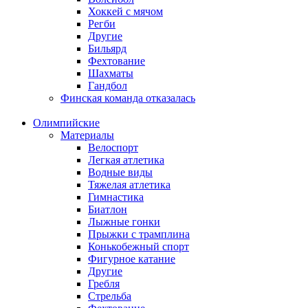
Хоккей с мячом
Регби
Другие
Бильярд
Фехтование
Шахматы
Гандбол
Финская команда отказалась
Олимпийские
Материалы
Велоспорт
Легкая атлетика
Водные виды
Тяжелая атлетика
Гимнастика
Биатлон
Лыжные гонки
Прыжки с трамплина
Конькобежный спорт
Фигурное катание
Другие
Гребля
Стрельба