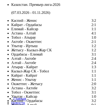
Казахстан. Премьер-лига-2026
(07.03.2026 - 01.11.2026)
Каспий - Женис
3:2
Кайрат - Ордабасы
2:1
Елимай - Кайсар
1:1
Астана - Алтай
4:1
Тобол - Атырау
1:0
Актобе - Окжетпес
2:1
Улытау - Иртыш
1:2
Жетысу - Кызыл-Жар СК
1:2
Ордабасы - Елимай
3:1
Алтай - Актобе
2:4
Алтай - Актобе
2:4
Атырау - Кайрат
1:3
Кызыл-Жар СК - Тобол
1:1
Кайрат - Кайрат
1:1
Женис - Улытау
1:1
Окжетпес - Жетысу
2:0
Астана - Актобе
3:2
Тобол - Окжетпес
3:1
Улытау - Кайсар
1:0
Главная
Каспий - Ордабасы
3:2
Новости
Жетысу - Алтай
0:1