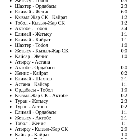
Жетысу - Тобол
0:3
Шахтер - Ордабасы
2:3
Елимай - Женис
6:0
Кызыл-Жар СК - Кайрат
1:2
Тобол - Кызыл-Жар СК
1:2
Актобе - Тобол
3:4
Елимай - Жетысу
1:1
Елимай - Кайрат
1:1
Шахтер - Тобол
1:0
Жетысу - Кызыл-Жар СК
0:0
Кайсар - Женис
1:0
Атырау - Астана
Актобе - Ордабасы
0:0
Женис - Кайрат
0:2
Елимай - Шахтер
2:1
Астана - Кайсар
1:1
Ордабасы - Тобол
1:0
Кызыл-Жар СК - Актобе
0:2
Туран - Жетысу
2:3
Туран - Астана
0:2
Елимай - Ордабасы
1:1
Жетысу - Актобе
2:1
Тобол - Женис
1:1
Атырау - Кызыл-Жар СК
2:0
Кайсар - Кайрат
1:0