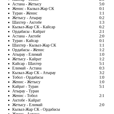
Астана - Жетысу
5:0
Женис - Кызыл-Жар СК
0:1
Туран - Женис
1:1
Жетысу - Атырау
0:2
Шахтер - Актобе
1:3
Кызыл-Жар СК - Кайсар
6:2
Ордабасы - Кайрат
2:1
Астана - Актобе
2:0
Туран - Кайсар
0:1
Шахтер - Кызыл-Жар СК
1:1
Ордабасы - Женис
1:2
Атырау - Елимай
1:0
Жетысу - Кайрат
1:2
Кайсар - Шахтер
5:1
Елимай - Астана
0:3
Кызыл-Жар СК - Атырау
3:2
Тобол - Ордабасы
1:0
Женис - Жетысу
1:0
Кайрат - Туран
5:1
Атырау - Туран
Женис - Тобол
2:1
Актобе - Кайрат
Жетысу - Елимай
2:0
Кызыл-Жар СК - Ордабасы
Женис - Астана