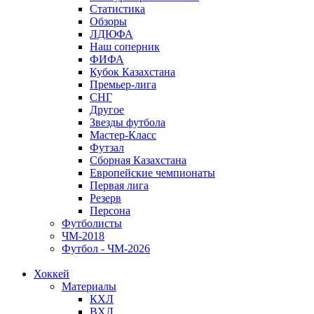
Статистика
Обзоры
ЛДЮФА
Наш соперник
ФИФА
Кубок Казахстана
Премьер-лига
СНГ
Другое
Звезды футбола
Мастер-Класс
Футзал
Сборная Казахстана
Европейские чемпионаты
Первая лига
Резерв
Персона
Футболисты
ЧМ-2018
Футбол - ЧМ-2026
Хоккей
Материалы
КХЛ
ВХЛ