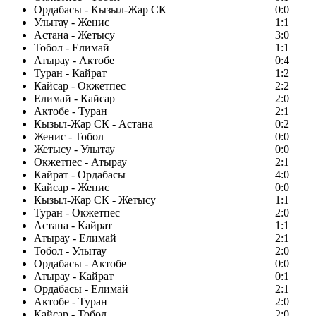
Ордабасы - Кызыл-Жар СК
0:0
Улытау - Женис
1:1
Астана - Жетысу
3:0
Тобол - Елимай
1:1
Атырау - Актобе
0:4
Туран - Кайрат
1:2
Кайсар - Окжетпес
2:2
Елимай - Кайсар
2:0
Актобе - Туран
2:1
Кызыл-Жар СК - Астана
0:2
Женис - Тобол
0:0
Жетысу - Улытау
0:0
Окжетпес - Атырау
2:1
Кайрат - Ордабасы
4:0
Кайсар - Женис
0:0
Кызыл-Жар СК - Жетысу
1:1
Туран - Окжетпес
2:0
Астана - Кайрат
1:1
Атырау - Елимай
2:1
Тобол - Улытау
2:0
Ордабасы - Актобе
0:0
Атырау - Кайрат
0:1
Ордабасы - Елимай
2:1
Актобе - Туран
2:0
Кайсар - Тобол
2:0