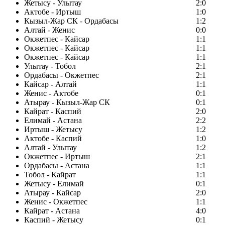
Жетысу - Улытау
2:0
Актобе - Иртыш
1:0
Кызыл-Жар СК - Ордабасы
1:2
Алтай - Женис
0:0
Окжетпес - Кайсар
1:1
Окжетпес - Кайсар
1:1
Окжетпес - Кайсар
1:1
Улытау - Тобол
2:1
Ордабасы - Окжетпес
2:1
Кайсар - Алтай
1:1
Женис - Актобе
0:1
Атырау - Кызыл-Жар СК
0:1
Кайрат - Каспий
2:0
Елимай - Астана
2:2
Иртыш - Жетысу
1:2
Актобе - Каспий
1:0
Алтай - Улытау
1:2
Окжетпес - Иртыш
2:1
Ордабасы - Астана
1:1
Тобол - Кайрат
1:1
Жетысу - Елимай
0:1
Атырау - Кайсар
2:0
Женис - Окжетпес
1:1
Кайрат - Астана
4:0
Каспий - Жетысу
0:1