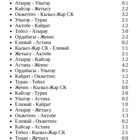
Атырау - Улытау
0:1
Кайсар - Жетысу
2:2
Окжетпес - Кызыл-Жар СК
3:2
Улытау - Туран
2:1
Актобе - Кайрат
1:2
Тобол - Атырау
5:0
Ордабасы - Женис
2:2
Елимай - Астана
0:2
Кызыл-Жар СК - Елимай
1:1
Жетысу - Актобе
2:1
Атырау - Кайсар
1:2
Астана - Женис
4:2
Ордабасы - Улытау
0:1
Кайрат - Окжетпес
1:2
Туран - Тобол
1:2
Женис - Кызыл-Жар СК
0:0
Кайсар - Туран
1:0
Улытау - Астана
0:2
Елимай - Кайрат
1:0
Атырау - Жетысу
1:1
Окжетпес - Актобе
1:3
Елимай - Окжетпес
0:2
Кайсар - Астана
1:1
Тобол - Кызыл-Жар СК
2:1
Туран - Жетысу
0:0