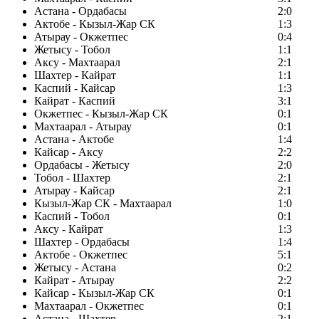
Астана - Ордабасы
2:0
Актобе - Кызыл-Жар СК
1:3
Атырау - Окжетпес
0:4
Жетысу - Тобол
1:1
Аксу - Махтаарал
2:1
Шахтер - Кайрат
1:1
Каспий - Кайсар
1:3
Кайрат - Каспий
3:1
Окжетпес - Кызыл-Жар СК
0:1
Махтаарал - Атырау
0:1
Астана - Актобе
1:4
Кайсар - Аксу
2:2
Ордабасы - Жетысу
2:0
Тобол - Шахтер
2:1
Атырау - Кайсар
2:1
Кызыл-Жар СК - Махтаарал
1:0
Каспий - Тобол
0:1
Аксу - Кайрат
1:3
Шахтер - Ордабасы
1:4
Актобе - Окжетпес
5:1
Жетысу - Астана
0:2
Кайрат - Атырау
2:2
Кайсар - Кызыл-Жар СК
0:1
Махтаарал - Окжетпес
0:1
Астана - Шахтер
2:1