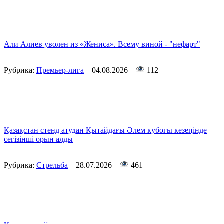
Али Алиев уволен из «Жениса». Всему виной - "нефарт"
Рубрика:
Премьер-лига
04.08.2026
112
Қазақстан стенд атудан Қытайдағы Әлем кубогы кезеңінде
сегізінші орын алды
Рубрика:
Стрельба
28.07.2026
461