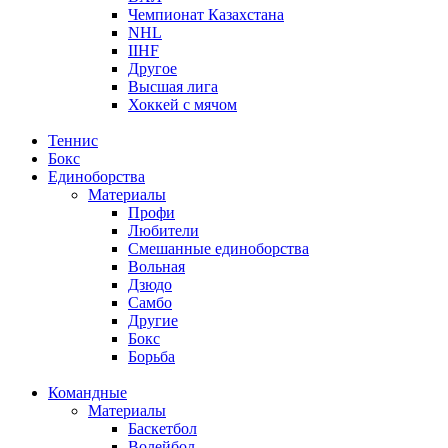
Чемпионат Казахстана
NHL
IIHF
Другое
Высшая лига
Хоккей с мячом
Теннис
Бокс
Единоборства
Материалы
Профи
Любители
Смешанные единоборства
Вольная
Дзюдо
Самбо
Другие
Бокс
Борьба
Командные
Материалы
Баскетбол
Волейбол