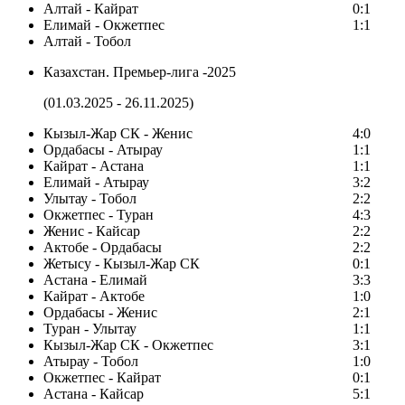
Алтай - Кайрат
0:1
Елимай - Окжетпес
1:1
Алтай - Тобол
Казахстан. Премьер-лига -2025
(01.03.2025 - 26.11.2025)
Кызыл-Жар СК - Женис
4:0
Ордабасы - Атырау
1:1
Кайрат - Астана
1:1
Елимай - Атырау
3:2
Улытау - Тобол
2:2
Окжетпес - Туран
4:3
Женис - Кайсар
2:2
Актобе - Ордабасы
2:2
Жетысу - Кызыл-Жар СК
0:1
Астана - Елимай
3:3
Кайрат - Актобе
1:0
Ордабасы - Женис
2:1
Туран - Улытау
1:1
Кызыл-Жар СК - Окжетпес
3:1
Атырау - Тобол
1:0
Окжетпес - Кайрат
0:1
Астана - Кайсар
5:1