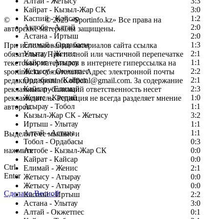
Алтай - Жетысу
3:3
Кайрат - Кызыл-Жар СК
3:0
Каспий - Кайсар
1:2
©
Copyright
© 2025 «Sportinfo.kz» Все права на
Актобе - Алтай
2:0
авторские материалы защищены.
Астана - Иртыш
2:0
Елимай - Ордабасы
1:3
При использовании материалов сайта ссылка
Улытау - Женис
2:1
обязательна. При полной или частичной перепечатке
Кайрат - Атырау
1:1
текстовых материалов в интернете гиперссылка на
Жетысу - Окжетпес
2:2
sportinfo.kz обязательна. Адрес электронной почты
Ордабасы - Кайрат
2:1
редакции: sportinfo.official@gmail.com. За содержание
Кайсар - Елимай
2:3
рекламных публикаций ответственность несет
Женис - Каспий
1:0
рекламодатель. Редакция не всегда разделяет мнение
Атырау - Тобол
1:1
авторов.
Кызыл-Жар СК - Жетысу
3:2
Заметили ошибку в тексте?
Иртыш - Улытау
1:1
Алтай - Астана
1:1
Выделите ее мышью и
Тобол - Ордабасы
0:3
нажмите
Актобе - Кызыл-Жар СК
0:0
Кайрат - Кайсар
0:0
Ctrl
Елимай - Женис
2:1
Enter
Жетысу - Атырау
0:0
Жетысу - Атырау
0:0
Сделано Весной
Каспий - Иртыш
2:2
Астана - Улытау
3:0
Алтай - Окжетпес
0:1