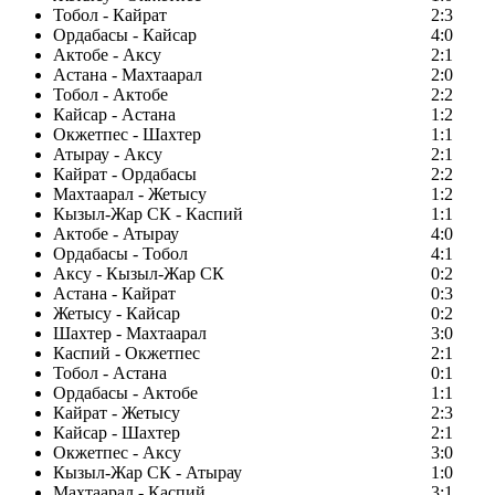
Тобол - Кайрат
2:3
Ордабасы - Кайсар
4:0
Актобе - Аксу
2:1
Астана - Махтаарал
2:0
Тобол - Актобе
2:2
Кайсар - Астана
1:2
Окжетпес - Шахтер
1:1
Атырау - Аксу
2:1
Кайрат - Ордабасы
2:2
Махтаарал - Жетысу
1:2
Кызыл-Жар СК - Каспий
1:1
Актобе - Атырау
4:0
Ордабасы - Тобол
4:1
Аксу - Кызыл-Жар СК
0:2
Астана - Кайрат
0:3
Жетысу - Кайсар
0:2
Шахтер - Махтаарал
3:0
Каспий - Окжетпес
2:1
Тобол - Астана
0:1
Ордабасы - Актобе
1:1
Кайрат - Жетысу
2:3
Кайсар - Шахтер
2:1
Окжетпес - Аксу
3:0
Кызыл-Жар СК - Атырау
1:0
Махтаарал - Каспий
3:1