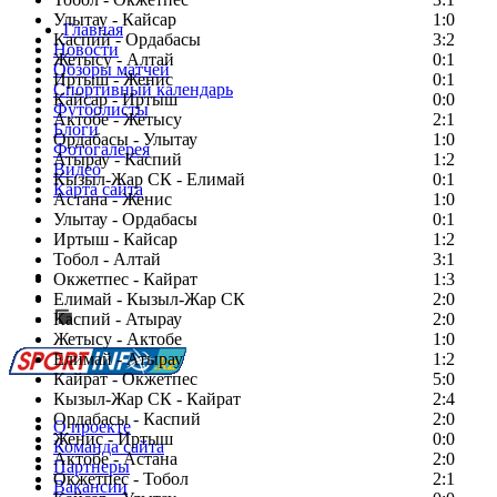
Улытау - Кайсар
1:0
Главная
Каспий - Ордабасы
3:2
Новости
Жетысу - Алтай
0:1
Обзоры матчей
Иртыш - Женис
0:1
Спортивный календарь
Кайсар - Иртыш
0:0
Футболисты
Актобе - Жетысу
2:1
Блоги
Ордабасы - Улытау
1:0
Фотогалерея
Атырау - Каспий
1:2
Видео
Кызыл-Жар СК - Елимай
0:1
Карта сайта
Астана - Женис
1:0
Улытау - Ордабасы
0:1
Иртыш - Кайсар
1:2
Тобол - Алтай
3:1
Есть идея?
Окжетпес - Кайрат
1:3
Сообщить о мероприятии
Елимай - Кызыл-Жар СК
2:0
Каспий - Атырау
Перейти на старый сайт
2:0
Жетысу - Актобе
1:0
Елимай - Атырау
1:2
Кайрат - Окжетпес
5:0
Кызыл-Жар СК - Кайрат
2:4
Ордабасы - Каспий
2:0
О проекте
Женис - Иртыш
0:0
Команда сайта
Актобе - Астана
2:0
Партнеры
Окжетпес - Тобол
2:1
Вакансии