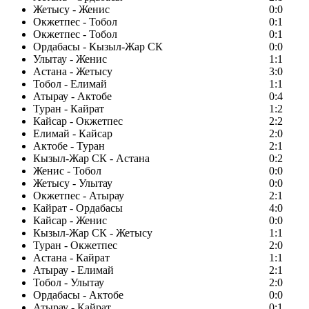
Жетысу - Женис
0:0
Окжетпес - Тобол
0:1
Окжетпес - Тобол
0:1
Ордабасы - Кызыл-Жар СК
0:0
Улытау - Женис
1:1
Астана - Жетысу
3:0
Тобол - Елимай
1:1
Атырау - Актобе
0:4
Туран - Кайрат
1:2
Кайсар - Окжетпес
2:2
Елимай - Кайсар
2:0
Актобе - Туран
2:1
Кызыл-Жар СК - Астана
0:2
Женис - Тобол
0:0
Жетысу - Улытау
0:0
Окжетпес - Атырау
2:1
Кайрат - Ордабасы
4:0
Кайсар - Женис
0:0
Кызыл-Жар СК - Жетысу
1:1
Туран - Окжетпес
2:0
Астана - Кайрат
1:1
Атырау - Елимай
2:1
Тобол - Улытау
2:0
Ордабасы - Актобе
0:0
Атырау - Кайрат
0:1