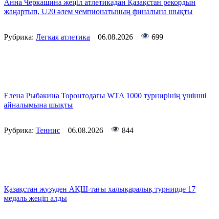
Анна Черкашина жеңіл атлетикадан Қазақстан рекордын
жаңартып, U20 әлем чемпионатының финалына шықты
Рубрика:
Легкая атлетика
06.08.2026
699
Елена Рыбакина Торонтодағы WTA 1000 турнирінің үшінші
айналымына шықты
Рубрика:
Теннис
06.08.2026
844
Қазақстан жүзуден АҚШ-тағы халықаралық турнирде 17
медаль жеңіп алды