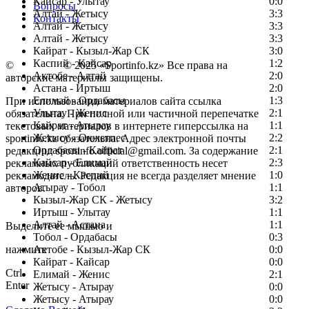
Кайсар - Улытау
0:0
Вопросы
Алтай - Жетысу
3:3
Контакты
Алтай - Жетысу
3:3
Алтай - Жетысу
3:3
Кайрат - Кызыл-Жар СК
3:0
Каспий - Кайсар
1:2
©
Copyright
© 2025 «Sportinfo.kz» Все права на
Актобе - Алтай
2:0
авторские материалы защищены.
Астана - Иртыш
2:0
Елимай - Ордабасы
1:3
При использовании материалов сайта ссылка
Улытау - Женис
2:1
обязательна. При полной или частичной перепечатке
Кайрат - Атырау
1:1
текстовых материалов в интернете гиперссылка на
Жетысу - Окжетпес
2:2
sportinfo.kz обязательна. Адрес электронной почты
Ордабасы - Кайрат
2:1
редакции: sportinfo.official@gmail.com. За содержание
Кайсар - Елимай
2:3
рекламных публикаций ответственность несет
Женис - Каспий
1:0
рекламодатель. Редакция не всегда разделяет мнение
Атырау - Тобол
1:1
авторов.
Кызыл-Жар СК - Жетысу
3:2
Заметили ошибку в тексте?
Иртыш - Улытау
1:1
Алтай - Астана
1:1
Выделите ее мышью и
Тобол - Ордабасы
0:3
нажмите
Актобе - Кызыл-Жар СК
0:0
Кайрат - Кайсар
0:0
Ctrl
Елимай - Женис
2:1
Enter
Жетысу - Атырау
0:0
Жетысу - Атырау
0:0