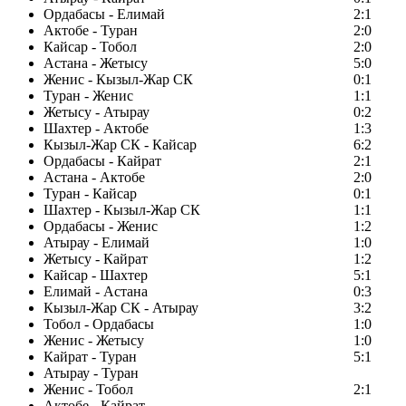
Ордабасы - Елимай
2:1
Актобе - Туран
2:0
Кайсар - Тобол
2:0
Астана - Жетысу
5:0
Женис - Кызыл-Жар СК
0:1
Туран - Женис
1:1
Жетысу - Атырау
0:2
Шахтер - Актобе
1:3
Кызыл-Жар СК - Кайсар
6:2
Ордабасы - Кайрат
2:1
Астана - Актобе
2:0
Туран - Кайсар
0:1
Шахтер - Кызыл-Жар СК
1:1
Ордабасы - Женис
1:2
Атырау - Елимай
1:0
Жетысу - Кайрат
1:2
Кайсар - Шахтер
5:1
Елимай - Астана
0:3
Кызыл-Жар СК - Атырау
3:2
Тобол - Ордабасы
1:0
Женис - Жетысу
1:0
Кайрат - Туран
5:1
Атырау - Туран
Женис - Тобол
2:1
Актобе - Кайрат