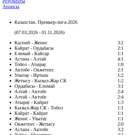
Результаты
Анонсы
Казахстан. Премьер-лига-2026
(07.03.2026 - 01.11.2026)
Каспий - Женис
3:2
Кайрат - Ордабасы
2:1
Елимай - Кайсар
1:1
Астана - Алтай
4:1
Тобол - Атырау
1:0
Актобе - Окжетпес
2:1
Улытау - Иртыш
1:2
Жетысу - Кызыл-Жар СК
1:2
Ордабасы - Елимай
3:1
Алтай - Актобе
2:4
Алтай - Актобе
2:4
Атырау - Кайрат
1:3
Кызыл-Жар СК - Тобол
1:1
Кайрат - Кайрат
1:1
Женис - Улытау
1:1
Окжетпес - Жетысу
2:0
Астана - Актобе
3:2
Тобол - Окжетпес
3:1