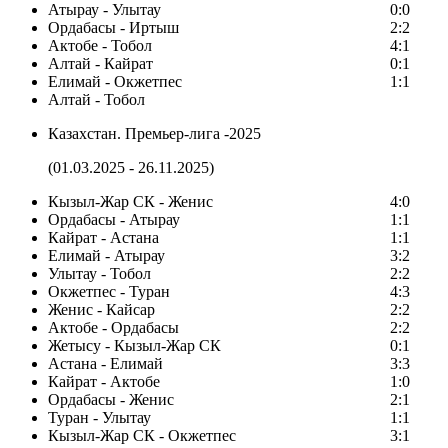
Атырау - Улытау
0:0
Ордабасы - Иртыш
2:2
Актобе - Тобол
4:1
Алтай - Кайрат
0:1
Елимай - Окжетпес
1:1
Алтай - Тобол
Казахстан. Премьер-лига -2025
(01.03.2025 - 26.11.2025)
Кызыл-Жар СК - Женис
4:0
Ордабасы - Атырау
1:1
Кайрат - Астана
1:1
Елимай - Атырау
3:2
Улытау - Тобол
2:2
Окжетпес - Туран
4:3
Женис - Кайсар
2:2
Актобе - Ордабасы
2:2
Жетысу - Кызыл-Жар СК
0:1
Астана - Елимай
3:3
Кайрат - Актобе
1:0
Ордабасы - Женис
2:1
Туран - Улытау
1:1
Кызыл-Жар СК - Окжетпес
3:1