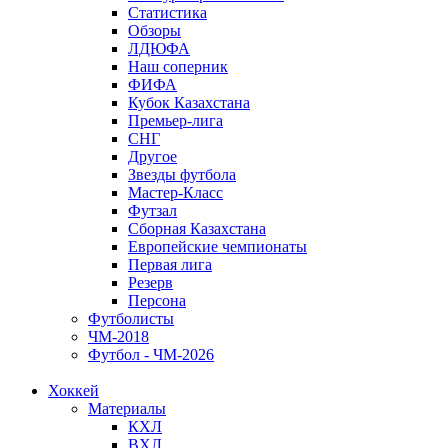
Статистика
Обзоры
ЛДЮФА
Наш соперник
ФИФА
Кубок Казахстана
Премьер-лига
СНГ
Другое
Звезды футбола
Мастер-Класс
Футзал
Сборная Казахстана
Европейские чемпионаты
Первая лига
Резерв
Персона
Футболисты
ЧМ-2018
Футбол - ЧМ-2026
Хоккей
Материалы
КХЛ
ВХЛ