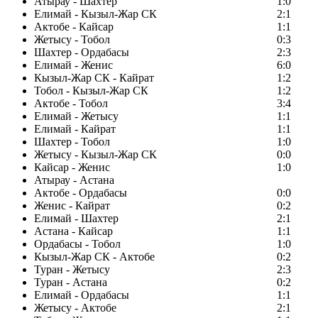
Атырау - Шахтер
1:0
Елимай - Кызыл-Жар СК
2:1
Актобе - Кайсар
1:1
Жетысу - Тобол
0:3
Шахтер - Ордабасы
2:3
Елимай - Женис
6:0
Кызыл-Жар СК - Кайрат
1:2
Тобол - Кызыл-Жар СК
1:2
Актобе - Тобол
3:4
Елимай - Жетысу
1:1
Елимай - Кайрат
1:1
Шахтер - Тобол
1:0
Жетысу - Кызыл-Жар СК
0:0
Кайсар - Женис
1:0
Атырау - Астана
Актобе - Ордабасы
0:0
Женис - Кайрат
0:2
Елимай - Шахтер
2:1
Астана - Кайсар
1:1
Ордабасы - Тобол
1:0
Кызыл-Жар СК - Актобе
0:2
Туран - Жетысу
2:3
Туран - Астана
0:2
Елимай - Ордабасы
1:1
Жетысу - Актобе
2:1