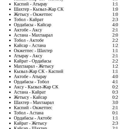
Каспий - Атырау
1:1
Шахтер - Кызыл-Жар СК
1:0
Жетысу - Окжетпес
1:0
Тобол - Кайрат
2:3
Ордабасы - Кайсар
4:0
Актобе - Аксу
2:1
Астана - Махтаарал
2:0
Тобол - Актобе
2:2
Кайсар - Астана
1:2
Окжетпес - Шахтер
1:1
Атырау - Аксу
2:1
Кайрат - Ордабасы
2:2
Махтаарал - Жетысу
1:2
Кызыл-Жар СК - Каспий
1:1
Актобе - Атырау
4:0
Ордабасы - Тобол
4:1
Аксу - Кызыл-Жар СК
0:2
Астана - Кайрат
0:3
Жетысу - Кайсар
0:2
Шахтер - Махтаарал
3:0
Каспий - Окжетпес
2:1
Тобол - Астана
0:1
Ордабасы - Актобе
1:1
Кайрат - Жетысу
2:3
Кайсар - Шахтер
2:1