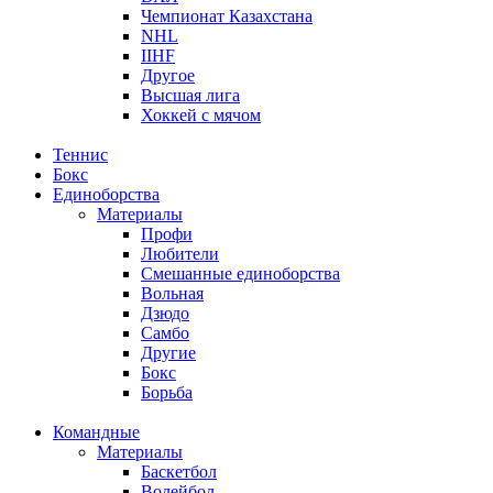
Чемпионат Казахстана
NHL
IIHF
Другое
Высшая лига
Хоккей с мячом
Теннис
Бокс
Единоборства
Материалы
Профи
Любители
Смешанные единоборства
Вольная
Дзюдо
Самбо
Другие
Бокс
Борьба
Командные
Материалы
Баскетбол
Волейбол