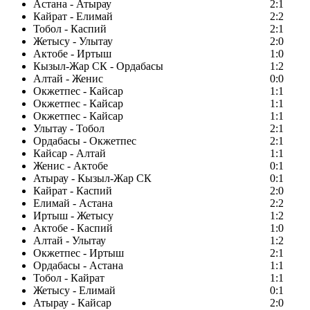
Астана - Атырау
2:1
Кайрат - Елимай
2:2
Тобол - Каспий
2:1
Жетысу - Улытау
2:0
Актобе - Иртыш
1:0
Кызыл-Жар СК - Ордабасы
1:2
Алтай - Женис
0:0
Окжетпес - Кайсар
1:1
Окжетпес - Кайсар
1:1
Окжетпес - Кайсар
1:1
Улытау - Тобол
2:1
Ордабасы - Окжетпес
2:1
Кайсар - Алтай
1:1
Женис - Актобе
0:1
Атырау - Кызыл-Жар СК
0:1
Кайрат - Каспий
2:0
Елимай - Астана
2:2
Иртыш - Жетысу
1:2
Актобе - Каспий
1:0
Алтай - Улытау
1:2
Окжетпес - Иртыш
2:1
Ордабасы - Астана
1:1
Тобол - Кайрат
1:1
Жетысу - Елимай
0:1
Атырау - Кайсар
2:0