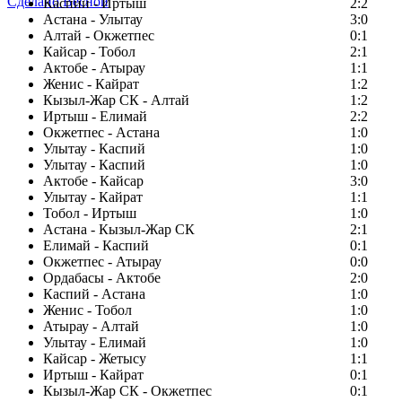
Сделано Весной
Каспий - Иртыш
2:2
Астана - Улытау
3:0
Алтай - Окжетпес
0:1
Кайсар - Тобол
2:1
Актобе - Атырау
1:1
Женис - Кайрат
1:2
Кызыл-Жар СК - Алтай
1:2
Иртыш - Елимай
2:2
Окжетпес - Астана
1:0
Улытау - Каспий
1:0
Улытау - Каспий
1:0
Актобе - Кайсар
3:0
Улытау - Кайрат
1:1
Тобол - Иртыш
1:0
Астана - Кызыл-Жар СК
2:1
Елимай - Каспий
0:1
Окжетпес - Атырау
0:0
Ордабасы - Актобе
2:0
Каспий - Астана
1:0
Женис - Тобол
1:0
Атырау - Алтай
1:0
Улытау - Елимай
1:0
Кайсар - Жетысу
1:1
Иртыш - Кайрат
0:1
Кызыл-Жар СК - Окжетпес
0:1