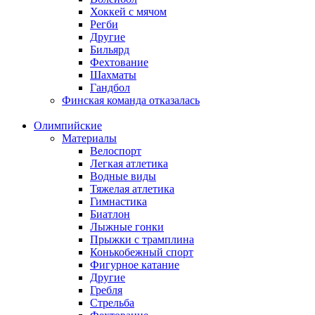
Хоккей с мячом
Регби
Другие
Бильярд
Фехтование
Шахматы
Гандбол
Финская команда отказалась
Олимпийские
Материалы
Велоспорт
Легкая атлетика
Водные виды
Тяжелая атлетика
Гимнастика
Биатлон
Лыжные гонки
Прыжки с трамплина
Конькобежный спорт
Фигурное катание
Другие
Гребля
Стрельба