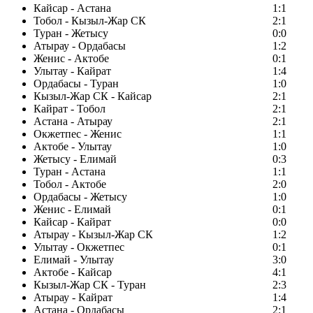
Кайсар - Астана
1:1
Тобол - Кызыл-Жар СК
2:1
Туран - Жетысу
0:0
Атырау - Ордабасы
1:2
Женис - Актобе
0:1
Улытау - Кайрат
1:4
Ордабасы - Туран
1:0
Кызыл-Жар СК - Кайсар
2:1
Кайрат - Тобол
2:1
Астана - Атырау
2:1
Окжетпес - Женис
1:1
Актобе - Улытау
1:0
Жетысу - Елимай
0:3
Туран - Астана
1:1
Тобол - Актобе
2:0
Ордабасы - Жетысу
1:0
Женис - Елимай
0:1
Кайсар - Кайрат
0:0
Атырау - Кызыл-Жар СК
1:2
Улытау - Окжетпес
0:1
Елимай - Улытау
3:0
Актобе - Кайсар
4:1
Кызыл-Жар СК - Туран
2:3
Атырау - Кайрат
1:4
Астана - Ордабасы
2:1