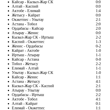
Кайсар - Кызыл-Жар СК
0:0
Алтай - Каспий
0:0
Актобе - Елимай
1:4
Жетысу - Кайрат
0:0
Окжетпес - Улытау
2:1
Астана - Тобол
2:0
Ордабасы - Кайсар
2:0
Атырау - Женис
0:0
Кызыл-Жар СК - Иртыш
2-2
Каспий - Окжетпес
1-3
Женис - Ордабасы
0-2
Кайрат - Актобе
1-0
Иртыш - Атырау
1-1
Кайсар - Астана
0-0
Тобол - Жетысу
2-2
Елимай - Алтай
1-1
Улытау - Кызыл-Жар СК
1-0
Кайсар - Женис
1:1
Астана - Жетысу
4:1
Кызыл-Жар СК - Каспий
2:1
Атырау - Улытау
0:0
Ордабасы - Иртыш
2:2
Актобе - Тобол
4:1
Алтай - Кайрат
0:1
Елимай - Окжетпес
1:1