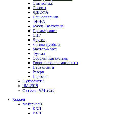
Статистика
Обзоры
ЛДЮФА
Наш соперник
ФИФА
Кубок Казахстана
Премьер-лига
СНГ
Другое
Звезды футбола
Мастер-Класс
Футзал
Сборная Казахстана
Европейские чемпионаты
Первая лига
Резерв
Персона
Футболисты
ЧМ-2018
Футбол - ЧМ-2026
Хоккей
Материалы
КХЛ
ВХЛ