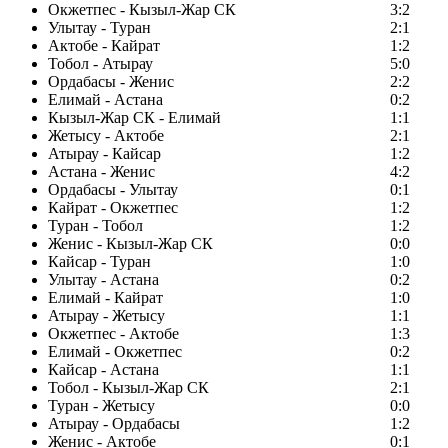
Окжетпес - Кызыл-Жар СК
3:2
Улытау - Туран
2:1
Актобе - Кайрат
1:2
Тобол - Атырау
5:0
Ордабасы - Женис
2:2
Елимай - Астана
0:2
Кызыл-Жар СК - Елимай
1:1
Жетысу - Актобе
2:1
Атырау - Кайсар
1:2
Астана - Женис
4:2
Ордабасы - Улытау
0:1
Кайрат - Окжетпес
1:2
Туран - Тобол
1:2
Женис - Кызыл-Жар СК
0:0
Кайсар - Туран
1:0
Улытау - Астана
0:2
Елимай - Кайрат
1:0
Атырау - Жетысу
1:1
Окжетпес - Актобе
1:3
Елимай - Окжетпес
0:2
Кайсар - Астана
1:1
Тобол - Кызыл-Жар СК
2:1
Туран - Жетысу
0:0
Атырау - Ордабасы
1:2
Женис - Актобе
0:1