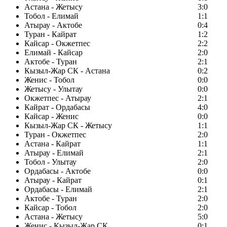
Астана - Жетысу
3:0
Тобол - Елимай
1:1
Атырау - Актобе
0:4
Туран - Кайрат
1:2
Кайсар - Окжетпес
2:2
Елимай - Кайсар
2:0
Актобе - Туран
2:1
Кызыл-Жар СК - Астана
0:2
Женис - Тобол
0:0
Жетысу - Улытау
0:0
Окжетпес - Атырау
2:1
Кайрат - Ордабасы
4:0
Кайсар - Женис
0:0
Кызыл-Жар СК - Жетысу
1:1
Туран - Окжетпес
2:0
Астана - Кайрат
1:1
Атырау - Елимай
2:1
Тобол - Улытау
2:0
Ордабасы - Актобе
0:0
Атырау - Кайрат
0:1
Ордабасы - Елимай
2:1
Актобе - Туран
2:0
Кайсар - Тобол
2:0
Астана - Жетысу
5:0
Женис - Кызыл-Жар СК
0:1