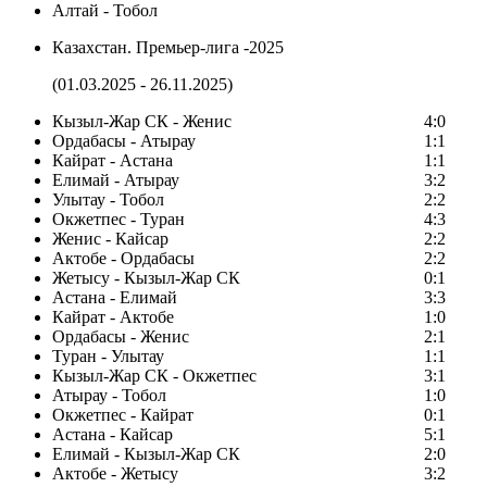
Алтай - Тобол
Казахстан. Премьер-лига -2025
(01.03.2025 - 26.11.2025)
Кызыл-Жар СК - Женис
4:0
Ордабасы - Атырау
1:1
Кайрат - Астана
1:1
Елимай - Атырау
3:2
Улытау - Тобол
2:2
Окжетпес - Туран
4:3
Женис - Кайсар
2:2
Актобе - Ордабасы
2:2
Жетысу - Кызыл-Жар СК
0:1
Астана - Елимай
3:3
Кайрат - Актобе
1:0
Ордабасы - Женис
2:1
Туран - Улытау
1:1
Кызыл-Жар СК - Окжетпес
3:1
Атырау - Тобол
1:0
Окжетпес - Кайрат
0:1
Астана - Кайсар
5:1
Елимай - Кызыл-Жар СК
2:0
Актобе - Жетысу
3:2