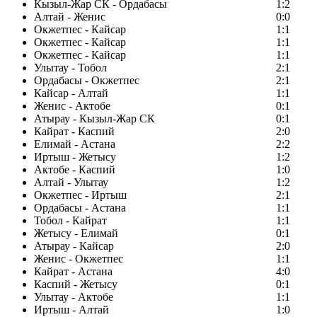
Кызыл-Жар СК - Ордабасы
1:2
Алтай - Женис
0:0
Окжетпес - Кайсар
1:1
Окжетпес - Кайсар
1:1
Окжетпес - Кайсар
1:1
Улытау - Тобол
2:1
Ордабасы - Окжетпес
2:1
Кайсар - Алтай
1:1
Женис - Актобе
0:1
Атырау - Кызыл-Жар СК
0:1
Кайрат - Каспий
2:0
Елимай - Астана
2:2
Иртыш - Жетысу
1:2
Актобе - Каспий
1:0
Алтай - Улытау
1:2
Окжетпес - Иртыш
2:1
Ордабасы - Астана
1:1
Тобол - Кайрат
1:1
Жетысу - Елимай
0:1
Атырау - Кайсар
2:0
Женис - Окжетпес
1:1
Кайрат - Астана
4:0
Каспий - Жетысу
0:1
Улытау - Актобе
1:1
Иртыш - Алтай
1:0