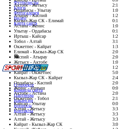
Футболисты
Актобе - Жетысу
2:1
Блоги
Ордабасы - Улытау
1:0
Фотогалерея
Атырау - Каспий
1:2
Видео
Кызыл-Жар СК - Елимай
0:1
Карта сайта
Астана - Женис
1:0
Улытау - Ордабасы
0:1
Иртыш - Кайсар
1:2
Тобол - Алтай
3:1
Есть идея?
Окжетпес - Кайрат
1:3
Сообщить о мероприятии
Елимай - Кызыл-Жар СК
2:0
Каспий - Атырау
Перейти на старый сайт
2:0
Жетысу - Актобе
1:0
Елимай - Атырау
1:2
Кайрат - Окжетпес
5:0
Кызыл-Жар СК - Кайрат
2:4
Ордабасы - Каспий
2:0
О проекте
Женис - Иртыш
0:0
Команда сайта
Актобе - Астана
2:0
Партнеры
Окжетпес - Тобол
2:1
Вакансии
Кайсар - Улытау
0:0
Вопросы
Алтай - Жетысу
3:3
Контакты
Алтай - Жетысу
3:3
Алтай - Жетысу
3:3
Кайрат - Кызыл-Жар СК
3:0