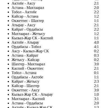
Актобе - Аксу
2:1
Астана - Махтаарал
2:0
Тобол - Актобе
2:2
Кайсар - Астана
1:2
Окжетпес - Шахтер
1:1
Атырау - Аксу
2:1
Кайрат - Ордабасы
2:2
Махтаарал - Жетысу
1:2
Кызыл-Жар СК - Каспий
1:1
Актобе - Атырау
4:0
Ордабасы - Тобол
4:1
Аксу - Кызыл-Жар СК
0:2
Астана - Кайрат
0:3
Жетысу - Кайсар
0:2
Шахтер - Махтаарал
3:0
Каспий - Окжетпес
2:1
Тобол - Астана
0:1
Ордабасы - Актобе
1:1
Кайрат - Жетысу
2:3
Кайсар - Шахтер
2:1
Окжетпес - Аксу
3:0
Кызыл-Жар СК - Атырау
1:0
Махтаарал - Каспий
3:1
Астана - Ордабасы
2:0
Актобе - Кызыл-Жар СК
1:3