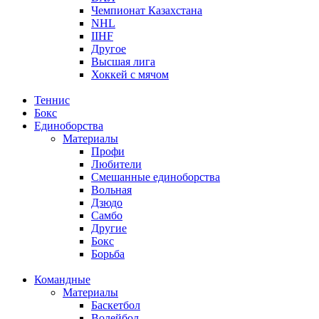
Чемпионат Казахстана
NHL
IIHF
Другое
Высшая лига
Хоккей с мячом
Теннис
Бокс
Единоборства
Материалы
Профи
Любители
Смешанные единоборства
Вольная
Дзюдо
Самбо
Другие
Бокс
Борьба
Командные
Материалы
Баскетбол
Волейбол