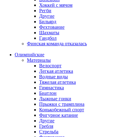
Хоккей с мячом
Регби
Другие
Бильярд
Фехтование
Шахматы
Гандбол
Финская команда отказалась
Олимпийские
Материалы
Велоспорт
Легкая атлетика
Водные виды
Тяжелая атлетика
Гимнастика
Биатлон
Лыжные гонки
Прыжки с трамплина
Конькобежный спорт
Фигурное катание
Другие
Гребля
Стрельба