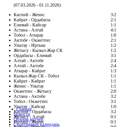
(07.03.2026 - 01.11.2026)
Каспий - Женис
3:2
Кайрат - Ордабасы
2:1
Елимай - Кайсар
1:1
Астана - Алтай
4:1
Тобол - Атырау
1:0
Актобе - Окжетпес
2:1
Улытау - Иртыш
1:2
Жетысу - Кызыл-Жар СК
1:2
Ордабасы - Елимай
3:1
Алтай - Актобе
2:4
Алтай - Актобе
2:4
Атырау - Кайрат
1:3
Кызыл-Жар СК - Тобол
1:1
Кайрат - Кайрат
1:1
Женис - Улытау
1:1
Окжетпес - Жетысу
2:0
Астана - Актобе
3:2
Тобол - Окжетпес
3:1
Улытау - Кайсар
1:0
Главная
Каспий - Ордабасы
3:2
Новости
Жетысу - Алтай
0:1
Обзоры матчей
Иртыш - Женис
0:1
Спортивный календарь
Кайсар - Иртыш
0:0