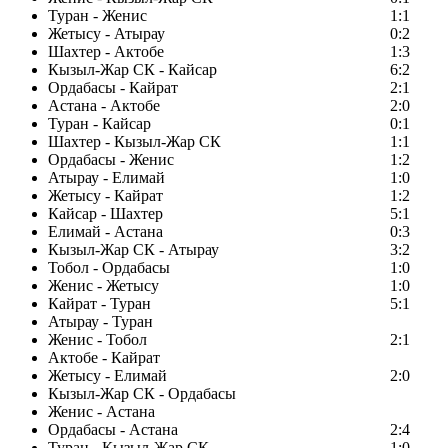
Туран - Женис
1:1
Жетысу - Атырау
0:2
Шахтер - Актобе
1:3
Кызыл-Жар СК - Кайсар
6:2
Ордабасы - Кайрат
2:1
Астана - Актобе
2:0
Туран - Кайсар
0:1
Шахтер - Кызыл-Жар СК
1:1
Ордабасы - Женис
1:2
Атырау - Елимай
1:0
Жетысу - Кайрат
1:2
Кайсар - Шахтер
5:1
Елимай - Астана
0:3
Кызыл-Жар СК - Атырау
3:2
Тобол - Ордабасы
1:0
Женис - Жетысу
1:0
Кайрат - Туран
5:1
Атырау - Туран
Женис - Тобол
2:1
Актобе - Кайрат
Жетысу - Елимай
2:0
Кызыл-Жар СК - Ордабасы
Женис - Астана
Ордабасы - Астана
2:4
Туран - Кызыл-Жар СК
1:0