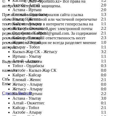
Каспий - Кайсар
1:2
©
Copyright
© 2025 «Sportinfo.kz» Все права на
Актобе - Алтай
2:0
авторские материалы защищены.
Астана - Иртыш
2:0
Елимай - Ордабасы
1:3
При использовании материалов сайта ссылка
Улытау - Женис
2:1
обязательна. При полной или частичной перепечатке
Кайрат - Атырау
1:1
текстовых материалов в интернете гиперссылка на
Жетысу - Окжетпес
2:2
sportinfo.kz обязательна. Адрес электронной почты
Ордабасы - Кайрат
2:1
редакции: sportinfo.official@gmail.com. За содержание
Кайсар - Елимай
2:3
рекламных публикаций ответственность несет
Женис - Каспий
1:0
рекламодатель. Редакция не всегда разделяет мнение
Атырау - Тобол
1:1
авторов.
Кызыл-Жар СК - Жетысу
3:2
Заметили ошибку в тексте?
Иртыш - Улытау
1:1
Алтай - Астана
1:1
Выделите ее мышью и
Тобол - Ордабасы
0:3
нажмите
Актобе - Кызыл-Жар СК
0:0
Кайрат - Кайсар
0:0
Ctrl
Елимай - Женис
2:1
Enter
Жетысу - Атырау
0:0
Жетысу - Атырау
0:0
Сделано Весной
Каспий - Иртыш
2:2
Астана - Улытау
3:0
Алтай - Окжетпес
0:1
Кайсар - Тобол
2:1
Актобе - Атырау
1:1