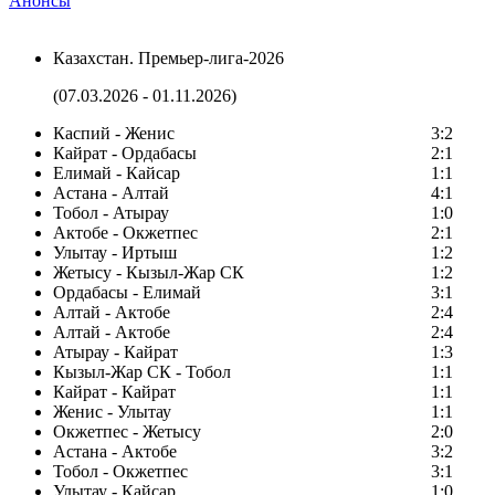
Анонсы
Казахстан. Премьер-лига-2026
(07.03.2026 - 01.11.2026)
Каспий - Женис
3:2
Кайрат - Ордабасы
2:1
Елимай - Кайсар
1:1
Астана - Алтай
4:1
Тобол - Атырау
1:0
Актобе - Окжетпес
2:1
Улытау - Иртыш
1:2
Жетысу - Кызыл-Жар СК
1:2
Ордабасы - Елимай
3:1
Алтай - Актобе
2:4
Алтай - Актобе
2:4
Атырау - Кайрат
1:3
Кызыл-Жар СК - Тобол
1:1
Кайрат - Кайрат
1:1
Женис - Улытау
1:1
Окжетпес - Жетысу
2:0
Астана - Актобе
3:2
Тобол - Окжетпес
3:1
Улытау - Кайсар
1:0