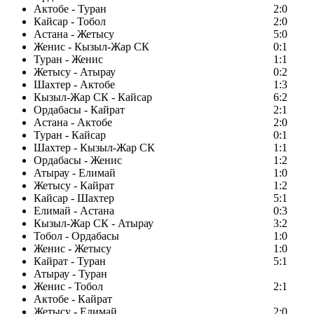
Актобе - Туран
2:0
Кайсар - Тобол
2:0
Астана - Жетысу
5:0
Женис - Кызыл-Жар СК
0:1
Туран - Женис
1:1
Жетысу - Атырау
0:2
Шахтер - Актобе
1:3
Кызыл-Жар СК - Кайсар
6:2
Ордабасы - Кайрат
2:1
Астана - Актобе
2:0
Туран - Кайсар
0:1
Шахтер - Кызыл-Жар СК
1:1
Ордабасы - Женис
1:2
Атырау - Елимай
1:0
Жетысу - Кайрат
1:2
Кайсар - Шахтер
5:1
Елимай - Астана
0:3
Кызыл-Жар СК - Атырау
3:2
Тобол - Ордабасы
1:0
Женис - Жетысу
1:0
Кайрат - Туран
5:1
Атырау - Туран
Женис - Тобол
2:1
Актобе - Кайрат
Жетысу - Елимай
2:0