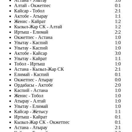
Астана - Улытау
3:0
Алтай - Окжетпес
0:1
Кайсар - Тобол
2:1
Актобе - Атырау
1:1
Женис - Кайрат
1:2
Кызыл-Жар СК - Алтай
1:2
Иртыш - Елимай
2:2
Окжетпес - Астана
1:0
Улытау - Каспий
1:0
Улытау - Каспий
1:0
Актобе - Кайсар
3:0
Улытау - Кайрат
1:1
Тобол - Иртыш
1:0
Астана - Кызыл-Жар СК
2:1
Елимай - Каспий
0:1
Окжетпес - Атырау
0:0
Ордабасы - Актобе
2:0
Каспий - Астана
1:0
Женис - Тобол
1:0
Атырау - Алтай
1:0
Улытау - Елимай
1:0
Кайсар - Жетысу
1:1
Иртыш - Кайрат
0:1
Кызыл-Жар СК - Окжетпес
0:1
Астана - Атырау
2:1