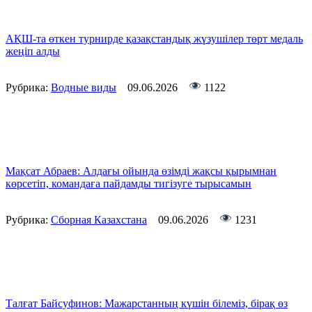
АҚШ-та өткен турнирде қазақстандық жүзушілер төрт медаль
жеңіп алды
Рубрика:
Водные виды
09.06.2026
1122
Мақсат Абраев: Алдағы ойында өзімді жақсы қырымнан
көрсетіп, командаға пайдамды тигізуге тырысамын
Рубрика:
Сборная Казахстана
09.06.2026
1231
Талғат Байсуфинов: Мажарстанның күшін білеміз, бірақ өз