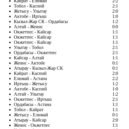
Кайрат - Елимай
2:2
Тобол - Каспий
2:1
Жетысу - Улытау
2:0
Актобе - Иртыш
1:0
Кызыл-Жар СК - Ордабасы
1:2
Алтай - Женис
0:0
Окжетпес - Кайсар
1:1
Окжетпес - Кайсар
1:1
Окжетпес - Кайсар
1:1
Улытау - Тобол
2:1
Ордабасы - Окжетпес
2:1
Кайсар - Алтай
1:1
Женис - Актобе
0:1
Атырау - Кызыл-Жар СК
0:1
Кайрат - Каспий
2:0
Елимай - Астана
2:2
Иртыш - Жетысу
1:2
Актобе - Каспий
1:0
Алтай - Улытау
1:2
Окжетпес - Иртыш
2:1
Ордабасы - Астана
1:1
Тобол - Кайрат
1:1
Жетысу - Елимай
0:1
Атырау - Кайсар
2:0
Женис - Окжетпес
1:1