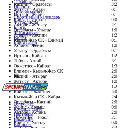
Главная
Каспий - Ордабасы
3:2
Новости
Жетысу - Алтай
0:1
Обзоры матчей
Иртыш - Женис
0:1
Спортивный календарь
Кайсар - Иртыш
0:0
Футболисты
Актобе - Жетысу
2:1
Блоги
Ордабасы - Улытау
1:0
Фотогалерея
Атырау - Каспий
1:2
Видео
Кызыл-Жар СК - Елимай
0:1
Карта сайта
Астана - Женис
1:0
Улытау - Ордабасы
0:1
Иртыш - Кайсар
1:2
Тобол - Алтай
3:1
Есть идея?
Окжетпес - Кайрат
1:3
Сообщить о мероприятии
Елимай - Кызыл-Жар СК
2:0
Каспий - Атырау
Перейти на старый сайт
2:0
Жетысу - Актобе
1:0
Елимай - Атырау
1:2
Кайрат - Окжетпес
5:0
Кызыл-Жар СК - Кайрат
2:4
Ордабасы - Каспий
2:0
О проекте
Женис - Иртыш
0:0
Команда сайта
Актобе - Астана
2:0
Партнеры
Окжетпес - Тобол
2:1
Вакансии
Кайсар - Улытау
0:0
Вопросы
Алтай - Жетысу
3:3