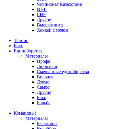
Чемпионат Казахстана
NHL
IIHF
Другое
Высшая лига
Хоккей с мячом
Теннис
Бокс
Единоборства
Материалы
Профи
Любители
Смешанные единоборства
Вольная
Дзюдо
Самбо
Другие
Бокс
Борьба
Командные
Материалы
Баскетбол
Волейбол