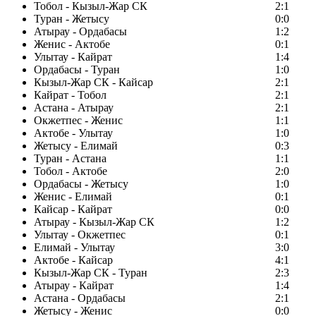
Тобол - Кызыл-Жар СК
2:1
Туран - Жетысу
0:0
Атырау - Ордабасы
1:2
Женис - Актобе
0:1
Улытау - Кайрат
1:4
Ордабасы - Туран
1:0
Кызыл-Жар СК - Кайсар
2:1
Кайрат - Тобол
2:1
Астана - Атырау
2:1
Окжетпес - Женис
1:1
Актобе - Улытау
1:0
Жетысу - Елимай
0:3
Туран - Астана
1:1
Тобол - Актобе
2:0
Ордабасы - Жетысу
1:0
Женис - Елимай
0:1
Кайсар - Кайрат
0:0
Атырау - Кызыл-Жар СК
1:2
Улытау - Окжетпес
0:1
Елимай - Улытау
3:0
Актобе - Кайсар
4:1
Кызыл-Жар СК - Туран
2:3
Атырау - Кайрат
1:4
Астана - Ордабасы
2:1
Жетысу - Женис
0:0