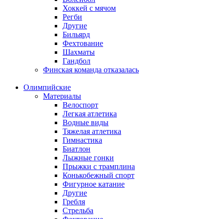
Хоккей с мячом
Регби
Другие
Бильярд
Фехтование
Шахматы
Гандбол
Финская команда отказалась
Олимпийские
Материалы
Велоспорт
Легкая атлетика
Водные виды
Тяжелая атлетика
Гимнастика
Биатлон
Лыжные гонки
Прыжки с трамплина
Конькобежный спорт
Фигурное катание
Другие
Гребля
Стрельба