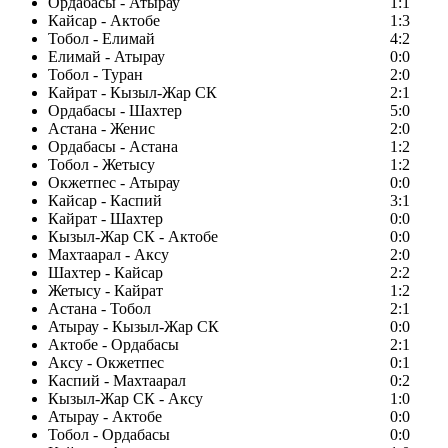
Ордабасы - Атырау
1:1
Кайсар - Актобе
1:3
Тобол - Елимай
4:2
Елимай - Атырау
0:0
Тобол - Туран
2:0
Кайрат - Кызыл-Жар СК
2:1
Ордабасы - Шахтер
5:0
Астана - Женис
2:0
Ордабасы - Астана
1:2
Тобол - Жетысу
1:2
Окжетпес - Атырау
0:0
Кайсар - Каспий
3:1
Кайрат - Шахтер
0:0
Кызыл-Жар СК - Актобе
0:0
Махтаарал - Аксу
2:0
Шахтер - Кайсар
2:2
Жетысу - Кайрат
1:2
Астана - Тобол
2:1
Атырау - Кызыл-Жар СК
0:0
Актобе - Ордабасы
2:1
Аксу - Окжетпес
0:1
Каспий - Махтаарал
0:2
Кызыл-Жар СК - Аксу
1:0
Атырау - Актобе
0:0
Тобол - Ордабасы
0:0