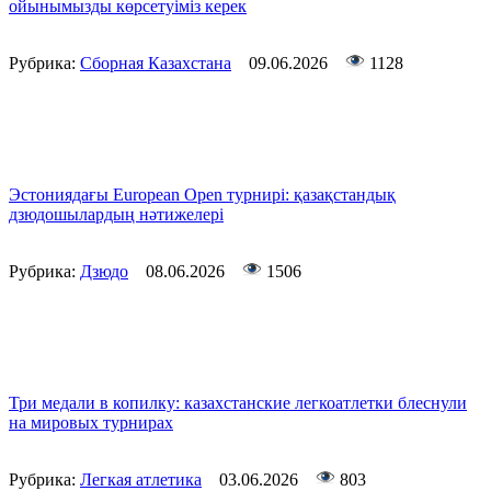
ойынымызды көрсетуіміз керек
Рубрика:
Сборная Казахстана
09.06.2026
1128
Эстониядағы European Open турнирі: қазақстандық
дзюдошылардың нәтижелері
Рубрика:
Дзюдо
08.06.2026
1506
Три медали в копилку: казахстанские легкоатлетки блеснули
на мировых турнирах
Рубрика:
Легкая атлетика
03.06.2026
803