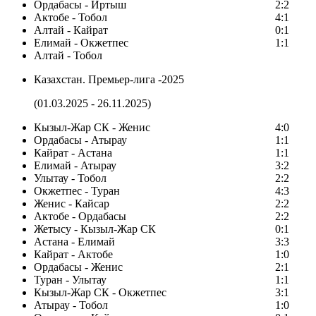
Ордабасы - Иртыш
2:2
Актобе - Тобол
4:1
Алтай - Кайрат
0:1
Елимай - Окжетпес
1:1
Алтай - Тобол
Казахстан. Премьер-лига -2025
(01.03.2025 - 26.11.2025)
Кызыл-Жар СК - Женис
4:0
Ордабасы - Атырау
1:1
Кайрат - Астана
1:1
Елимай - Атырау
3:2
Улытау - Тобол
2:2
Окжетпес - Туран
4:3
Женис - Кайсар
2:2
Актобе - Ордабасы
2:2
Жетысу - Кызыл-Жар СК
0:1
Астана - Елимай
3:3
Кайрат - Актобе
1:0
Ордабасы - Женис
2:1
Туран - Улытау
1:1
Кызыл-Жар СК - Окжетпес
3:1
Атырау - Тобол
1:0