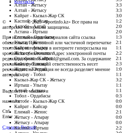
Контакты
Алтай - Жетысу
3:3
Алтай - Жетысу
3:3
Кайрат - Кызыл-Жар СК
3:0
Каспий - Кайсар
1:2
©
Copyright
© 2025 «Sportinfo.kz» Все права на
Актобе - Алтай
2:0
авторские материалы защищены.
Астана - Иртыш
2:0
Елимай - Ордабасы
1:3
При использовании материалов сайта ссылка
Улытау - Женис
2:1
обязательна. При полной или частичной перепечатке
Кайрат - Атырау
1:1
текстовых материалов в интернете гиперссылка на
Жетысу - Окжетпес
2:2
sportinfo.kz обязательна. Адрес электронной почты
Ордабасы - Кайрат
2:1
редакции: sportinfo.official@gmail.com. За содержание
Кайсар - Елимай
2:3
рекламных публикаций ответственность несет
Женис - Каспий
1:0
рекламодатель. Редакция не всегда разделяет мнение
Атырау - Тобол
1:1
авторов.
Кызыл-Жар СК - Жетысу
3:2
Заметили ошибку в тексте?
Иртыш - Улытау
1:1
Алтай - Астана
1:1
Выделите ее мышью и
Тобол - Ордабасы
0:3
нажмите
Актобе - Кызыл-Жар СК
0:0
Кайрат - Кайсар
0:0
Ctrl
Елимай - Женис
2:1
Enter
Жетысу - Атырау
0:0
Жетысу - Атырау
0:0
Сделано Весной
Каспий - Иртыш
2:2