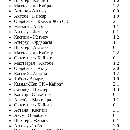
Шахтер - Каспий
1:0
Махтаарал - Кайрат
2:2
Астана - Атырау
0:0
Актобе - Кайсар
1:0
Ордабасы - Кызыл-Жар СК
2:1
Жетысу - Аксу
1:1
Атырау - Жетысу
0:1
Каспий - Жетысу
1:2
Атырау - Ордабасы
1:1
Шахтер - Актобе
0:1
Махтаарал - Кайсар
2:2
Окжетпес - Кайрат
0:1
Махтаарал - Актобе
1:2
Ордабасы - Аксу
2:0
Каспий - Астана
1:2
Тобол - Атырау
1:0
Кызыл-Жар СК - Кайрат
2:1
Жетысу - Шахтер
1:3
Кайсар - Окжетпес
0:1
Актобе - Махтаарал
1:1
Окжетпес - Кайсар
0:1
Астана - Каспий
3:1
Аксу - Ордабасы
0:1
Шахтер - Жетысу
0:1
Атырау - Тобол
3:0