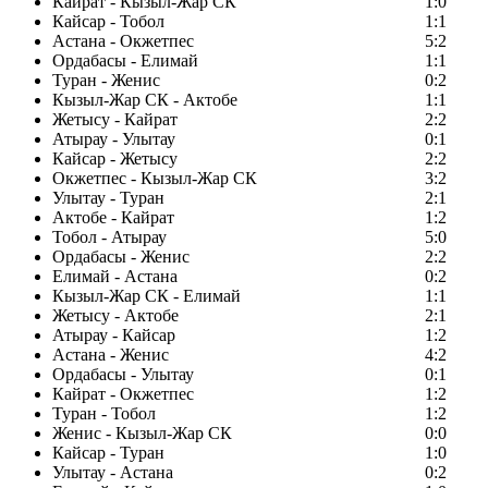
Кайрат - Кызыл-Жар СК
1:0
Кайсар - Тобол
1:1
Астана - Окжетпес
5:2
Ордабасы - Елимай
1:1
Туран - Женис
0:2
Кызыл-Жар СК - Актобе
1:1
Жетысу - Кайрат
2:2
Атырау - Улытау
0:1
Кайсар - Жетысу
2:2
Окжетпес - Кызыл-Жар СК
3:2
Улытау - Туран
2:1
Актобе - Кайрат
1:2
Тобол - Атырау
5:0
Ордабасы - Женис
2:2
Елимай - Астана
0:2
Кызыл-Жар СК - Елимай
1:1
Жетысу - Актобе
2:1
Атырау - Кайсар
1:2
Астана - Женис
4:2
Ордабасы - Улытау
0:1
Кайрат - Окжетпес
1:2
Туран - Тобол
1:2
Женис - Кызыл-Жар СК
0:0
Кайсар - Туран
1:0
Улытау - Астана
0:2