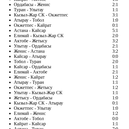
Ордабасы - Женис
2:1
Туран - Улытау
1:1
Кызыл-Жар СК - Окжетпес
3:1
Атырау - Тобол
1:0
Окжетпес - Кайрат
0:1
Астана - Кайсар
5:1
Елимай - Кызыл-Жар СК
2:0
Актобе - Жетысу
3:2
Улытау - Ордабасы
2:1
Женис - Астана
3:2
Кайсар - Атырау
0:0
Тобол - Туран
2:0
Кайсар - Ордабасы
1:1
Елимай - Актобе
2:1
Женис - Кайрат
1:2
Атырау - Туран
1:1
Окжетпес - Жетысу
1:2
Улытау - Кызыл-Жар СК
1:1
Жетысу - Ордабасы
1:0
Кызыл-Жар СК - Атырау
0:1
Окжетпес - Улытау
1:0
Елимай - Женис
1:2
Актобе - Тобол
0:0
Кайрат - Кайсар
1:1
Астана - Туран
7:0