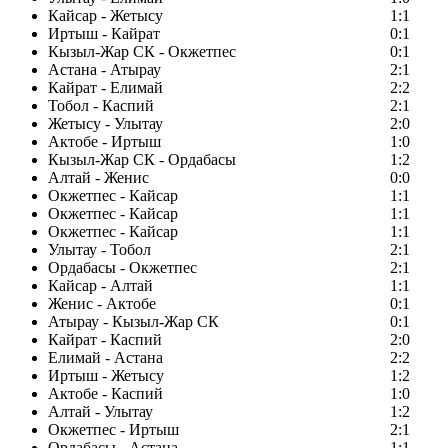
Кайсар - Жетысу
1:1
Иртыш - Кайрат
0:1
Кызыл-Жар СК - Окжетпес
0:1
Астана - Атырау
2:1
Кайрат - Елимай
2:2
Тобол - Каспий
2:1
Жетысу - Улытау
2:0
Актобе - Иртыш
1:0
Кызыл-Жар СК - Ордабасы
1:2
Алтай - Женис
0:0
Окжетпес - Кайсар
1:1
Окжетпес - Кайсар
1:1
Окжетпес - Кайсар
1:1
Улытау - Тобол
2:1
Ордабасы - Окжетпес
2:1
Кайсар - Алтай
1:1
Женис - Актобе
0:1
Атырау - Кызыл-Жар СК
0:1
Кайрат - Каспий
2:0
Елимай - Астана
2:2
Иртыш - Жетысу
1:2
Актобе - Каспий
1:0
Алтай - Улытау
1:2
Окжетпес - Иртыш
2:1
Ордабасы - Астана
1:1