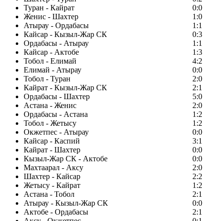
Туран - Кайрат
0:0
Женис - Шахтер
1:0
Атырау - Ордабасы
1:1
Кайсар - Кызыл-Жар СК
0:3
Ордабасы - Атырау
1:1
Кайсар - Актобе
1:3
Тобол - Елимай
4:2
Елимай - Атырау
0:0
Тобол - Туран
2:0
Кайрат - Кызыл-Жар СК
2:1
Ордабасы - Шахтер
5:0
Астана - Женис
2:0
Ордабасы - Астана
1:2
Тобол - Жетысу
1:2
Окжетпес - Атырау
0:0
Кайсар - Каспий
3:1
Кайрат - Шахтер
0:0
Кызыл-Жар СК - Актобе
0:0
Махтаарал - Аксу
2:0
Шахтер - Кайсар
2:2
Жетысу - Кайрат
1:2
Астана - Тобол
2:1
Атырау - Кызыл-Жар СК
0:0
Актобе - Ордабасы
2:1
Аксу - Окжетпес
0:1