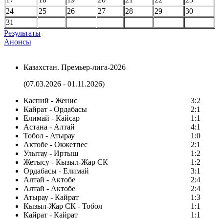
24
25
26
27
28
29
30
31
Результаты
Анонсы
Казахстан. Премьер-лига-2026
(07.03.2026 - 01.11.2026)
Каспий - Женис
3:2
Кайрат - Ордабасы
2:1
Елимай - Кайсар
1:1
Астана - Алтай
4:1
Тобол - Атырау
1:0
Актобе - Окжетпес
2:1
Улытау - Иртыш
1:2
Жетысу - Кызыл-Жар СК
1:2
Ордабасы - Елимай
3:1
Алтай - Актобе
2:4
Алтай - Актобе
2:4
Атырау - Кайрат
1:3
Кызыл-Жар СК - Тобол
1:1
Кайрат - Кайрат
1:1