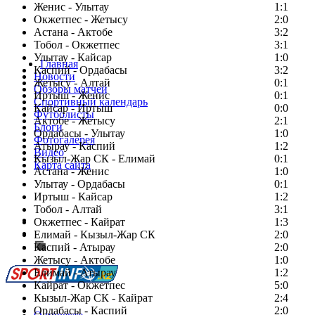
Женис - Улытау
1:1
Окжетпес - Жетысу
2:0
Астана - Актобе
3:2
Тобол - Окжетпес
3:1
Улытау - Кайсар
1:0
Главная
Каспий - Ордабасы
3:2
Новости
Жетысу - Алтай
0:1
Обзоры матчей
Иртыш - Женис
0:1
Спортивный календарь
Кайсар - Иртыш
0:0
Футболисты
Актобе - Жетысу
2:1
Блоги
Ордабасы - Улытау
1:0
Фотогалерея
Атырау - Каспий
1:2
Видео
Кызыл-Жар СК - Елимай
0:1
Карта сайта
Астана - Женис
1:0
Улытау - Ордабасы
0:1
Иртыш - Кайсар
1:2
Тобол - Алтай
3:1
Есть идея?
Окжетпес - Кайрат
1:3
Сообщить о мероприятии
Елимай - Кызыл-Жар СК
2:0
Каспий - Атырау
Перейти на старый сайт
2:0
Жетысу - Актобе
1:0
Елимай - Атырау
1:2
Кайрат - Окжетпес
5:0
Кызыл-Жар СК - Кайрат
2:4
Ордабасы - Каспий
2:0