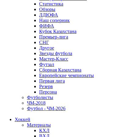
Статистика
Обзоры
ЛДЮФА
Наш соперник
ФИФА
Кубок Казахстана
Премьер-лига
СНГ
Другое
Звезды футбола
Мастер-Класс
Футзал
Сборная Казахстана
Европейские чемпионаты
Первая лига
Резерв
Персона
Футболисты
ЧМ-2018
Футбол - ЧМ-2026
Хоккей
Материалы
КХЛ
ВХЛ