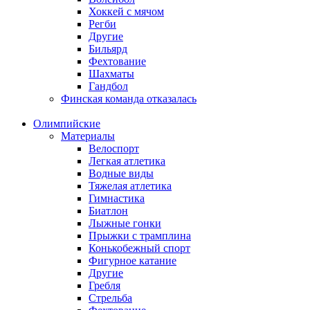
Хоккей с мячом
Регби
Другие
Бильярд
Фехтование
Шахматы
Гандбол
Финская команда отказалась
Олимпийские
Материалы
Велоспорт
Легкая атлетика
Водные виды
Тяжелая атлетика
Гимнастика
Биатлон
Лыжные гонки
Прыжки с трамплина
Конькобежный спорт
Фигурное катание
Другие
Гребля
Стрельба