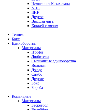
Чемпионат Казахстана
NHL
IIHF
Другое
Высшая лига
Хоккей с мячом
Теннис
Бокс
Единоборства
Материалы
Профи
Любители
Смешанные единоборства
Вольная
Дзюдо
Самбо
Другие
Бокс
Борьба
Командные
Материалы
Баскетбол
Волейбол