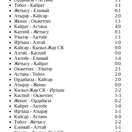
Тобол - Кайрат
1:1
Жетысу - Елимай
0:1
Атырау - Кайсар
2:0
Женис - Окжетпес
1:1
Кайрат - Астана
4:0
Каспий - Жетысу
0:1
Улытау - Актобе
1:1
Иртыш - Алтай
1:0
Кайсар - Кызыл-Жар СК
0:0
Алтай - Каспий
0:0
Актобе - Елимай
1:4
Жетысу - Кайрат
0:0
Окжетпес - Улытау
2:1
Астана - Тобол
2:0
Ордабасы - Кайсар
2:0
Атырау - Женис
0:0
Кызыл-Жар СК - Иртыш
2-2
Каспий - Окжетпес
1-3
Женис - Ордабасы
0-2
Кайрат - Актобе
1-0
Иртыш - Атырау
1-1
Кайсар - Астана
0-0
Тобол - Жетысу
2-2
Елимай - Алтай
1-1