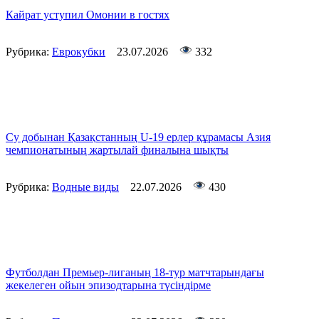
Кайрат уступил Омонии в гостях
Рубрика:
Еврокубки
23.07.2026
332
Су добынан Қазақстанның U-19 ерлер құрамасы Азия
чемпионатының жартылай финалына шықты
Рубрика:
Водные виды
22.07.2026
430
Футболдан Премьер-лиганың 18-тур матчтарындағы
жекелеген ойын эпизодтарына түсіндірме