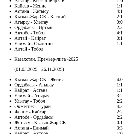
Улытау - Кызыл-Жар СК
1-0
Кайсар - Женис
1:1
Астана - Жетысу
4:1
Кызыл-Жар СК - Каспий
2:1
Атырау - Улытау
0:0
Ордабасы - Иртыш
2:2
Актобе - Тобол
4:1
Алтай - Кайрат
0:1
Елимай - Окжетпес
1:1
Алтай - Тобол
Казахстан. Премьер-лига -2025
(01.03.2025 - 26.11.2025)
Кызыл-Жар СК - Женис
4:0
Ордабасы - Атырау
1:1
Кайрат - Астана
1:1
Елимай - Атырау
3:2
Улытау - Тобол
2:2
Окжетпес - Туран
4:3
Женис - Кайсар
2:2
Актобе - Ордабасы
2:2
Жетысу - Кызыл-Жар СК
0:1
Астана - Елимай
3:3
Кайрат - Актобе
1:0