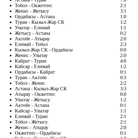
Тобол - Окжетпес
2:1
Женис - Жетысу
3:1
Ордабасы - Астана
1:0
Туран - Кызыл-Жар СК
1:2
Улытау - Елимай
1:1
Жетысу - Астана
0:2
Актобе - Атырау
2:0
Елимай - Тобол
2:3
Кызыл-Жар СК - Ордабасы
0:0
Женис - Улытау
2:0
Кайрат - Туран
4:0
Кайсар - Елимай
1:2
Ордабасы - Кайрат
0:1
Туран - Актобе
0:3
Тобол - Женис
2:2
Астана - Кызыл-Жар СК
3:3
Атырау - Окжетпес
0:0
Улытау - Жетысу
1:2
Актобе - Астана
0:1
Кайсар - Улытау
1:1
Елимай - Туран
2:1
Тобол - Жетысу
2:1
Женис - Атырау
2:0
Окжетпес - Ордабасы
0:1