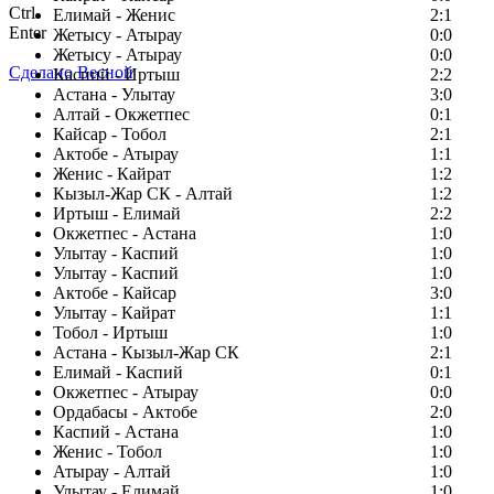
Ctrl
Елимай - Женис
2:1
Enter
Жетысу - Атырау
0:0
Жетысу - Атырау
0:0
Сделано Весной
Каспий - Иртыш
2:2
Астана - Улытау
3:0
Алтай - Окжетпес
0:1
Кайсар - Тобол
2:1
Актобе - Атырау
1:1
Женис - Кайрат
1:2
Кызыл-Жар СК - Алтай
1:2
Иртыш - Елимай
2:2
Окжетпес - Астана
1:0
Улытау - Каспий
1:0
Улытау - Каспий
1:0
Актобе - Кайсар
3:0
Улытау - Кайрат
1:1
Тобол - Иртыш
1:0
Астана - Кызыл-Жар СК
2:1
Елимай - Каспий
0:1
Окжетпес - Атырау
0:0
Ордабасы - Актобе
2:0
Каспий - Астана
1:0
Женис - Тобол
1:0
Атырау - Алтай
1:0
Улытау - Елимай
1:0