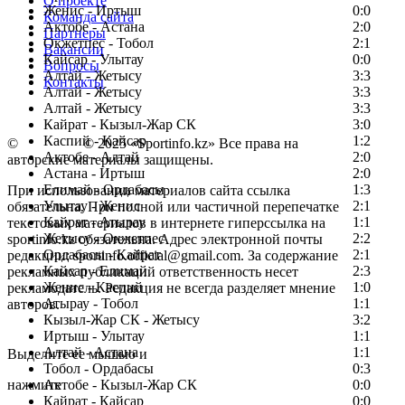
О проекте
Женис - Иртыш
0:0
Команда сайта
Актобе - Астана
2:0
Партнеры
Окжетпес - Тобол
2:1
Вакансии
Кайсар - Улытау
0:0
Вопросы
Алтай - Жетысу
3:3
Контакты
Алтай - Жетысу
3:3
Алтай - Жетысу
3:3
Кайрат - Кызыл-Жар СК
3:0
Каспий - Кайсар
1:2
©
Copyright
© 2025 «Sportinfo.kz» Все права на
Актобе - Алтай
2:0
авторские материалы защищены.
Астана - Иртыш
2:0
Елимай - Ордабасы
1:3
При использовании материалов сайта ссылка
Улытау - Женис
2:1
обязательна. При полной или частичной перепечатке
Кайрат - Атырау
1:1
текстовых материалов в интернете гиперссылка на
Жетысу - Окжетпес
2:2
sportinfo.kz обязательна. Адрес электронной почты
Ордабасы - Кайрат
2:1
редакции: sportinfo.official@gmail.com. За содержание
Кайсар - Елимай
2:3
рекламных публикаций ответственность несет
Женис - Каспий
1:0
рекламодатель. Редакция не всегда разделяет мнение
Атырау - Тобол
1:1
авторов.
Кызыл-Жар СК - Жетысу
3:2
Заметили ошибку в тексте?
Иртыш - Улытау
1:1
Алтай - Астана
1:1
Выделите ее мышью и
Тобол - Ордабасы
0:3
нажмите
Актобе - Кызыл-Жар СК
0:0
Кайрат - Кайсар
0:0