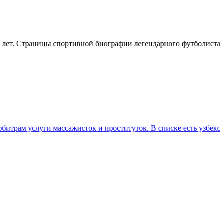
 лет. Страницы спортивной биографии легендарного футболиста
итрам услуги массажисток и проституток. В списке есть узбекск