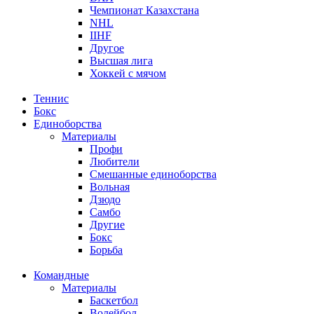
Чемпионат Казахстана
NHL
IIHF
Другое
Высшая лига
Хоккей с мячом
Теннис
Бокс
Единоборства
Материалы
Профи
Любители
Смешанные единоборства
Вольная
Дзюдо
Самбо
Другие
Бокс
Борьба
Командные
Материалы
Баскетбол
Волейбол