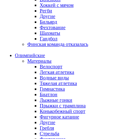
Хоккей с мячом
Регби
Другие
Бильярд
Фехтование
Шахматы
Гандбол
Финская команда отказалась
Олимпийские
Материалы
Велоспорт
Легкая атлетика
Водные виды
Тяжелая атлетика
Гимнастика
Биатлон
Лыжные гонки
Прыжки с трамплина
Конькобежный спорт
Фигурное катание
Другие
Гребля
Стрельба