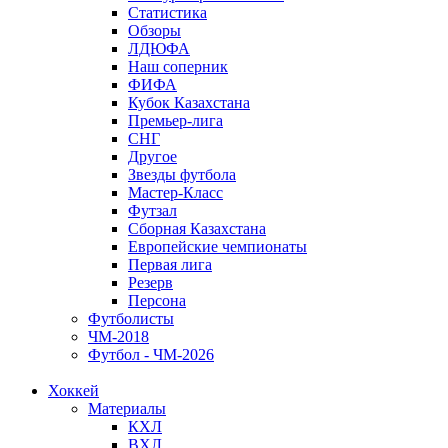
Статистика
Обзоры
ЛДЮФА
Наш соперник
ФИФА
Кубок Казахстана
Премьер-лига
СНГ
Другое
Звезды футбола
Мастер-Класс
Футзал
Сборная Казахстана
Европейские чемпионаты
Первая лига
Резерв
Персона
Футболисты
ЧМ-2018
Футбол - ЧМ-2026
Хоккей
Материалы
КХЛ
ВХЛ