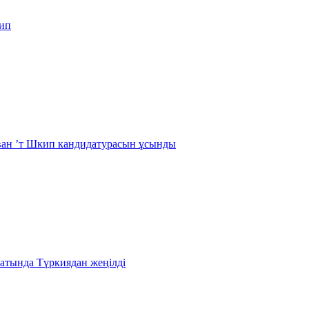
кип
 ван ’т Шкип кандидатурасын ұсынды
атында Түркиядан жеңілді