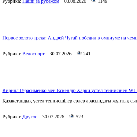
Рубрика:
Наши за рубежом
03.08.2026
1149
Первое золото трека: Андрей Чугай победил в омниуме на чем
Рубрика:
Велоспорт
30.07.2026
241
Кирилл Герасименко мен Ескендір Харки үстел теннисінен WTT
Қазақстандық үстел теннисшілер ерлер арасындағы жұптық сын
Рубрика:
Другое
30.07.2026
523