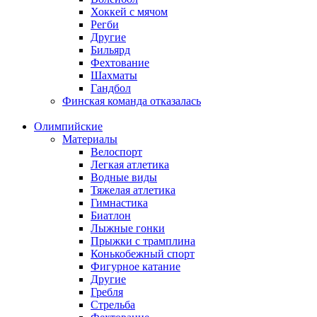
Хоккей с мячом
Регби
Другие
Бильярд
Фехтование
Шахматы
Гандбол
Финская команда отказалась
Олимпийские
Материалы
Велоспорт
Легкая атлетика
Водные виды
Тяжелая атлетика
Гимнастика
Биатлон
Лыжные гонки
Прыжки с трамплина
Конькобежный спорт
Фигурное катание
Другие
Гребля
Стрельба