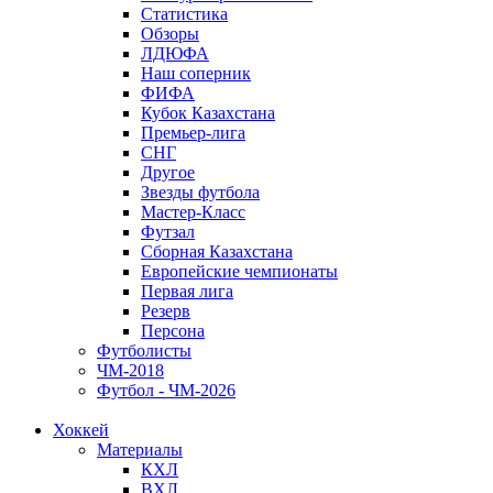
Статистика
Обзоры
ЛДЮФА
Наш соперник
ФИФА
Кубок Казахстана
Премьер-лига
СНГ
Другое
Звезды футбола
Мастер-Класс
Футзал
Сборная Казахстана
Европейские чемпионаты
Первая лига
Резерв
Персона
Футболисты
ЧМ-2018
Футбол - ЧМ-2026
Хоккей
Материалы
КХЛ
ВХЛ