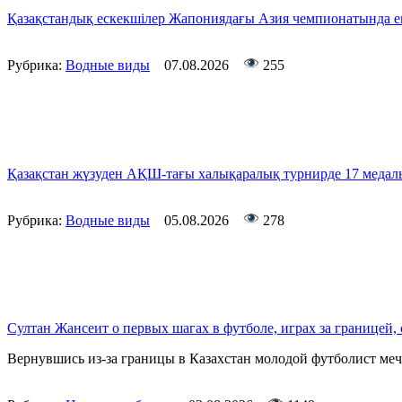
Қазақстандық ескекшілер Жапониядағы Азия чемпионатында ек
Рубрика:
Водные виды
07.08.2026
255
Қазақстан жүзуден АҚШ-тағы халықаралық турнирде 17 медал
Рубрика:
Водные виды
05.08.2026
278
Султан Жансеит о первых шагах в футболе, играх за границей,
Вернувшись из-за границы в Казахстан молодой футболист меч