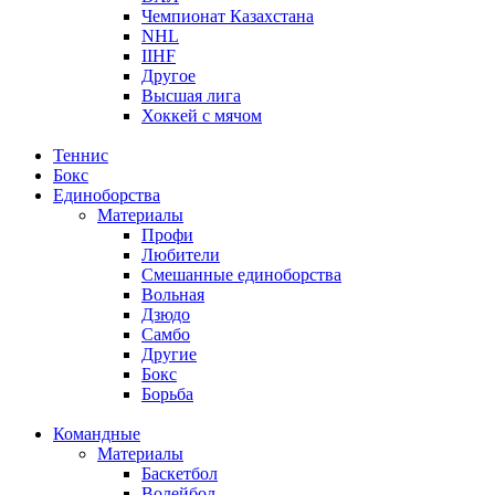
Чемпионат Казахстана
NHL
IIHF
Другое
Высшая лига
Хоккей с мячом
Теннис
Бокс
Единоборства
Материалы
Профи
Любители
Смешанные единоборства
Вольная
Дзюдо
Самбо
Другие
Бокс
Борьба
Командные
Материалы
Баскетбол
Волейбол