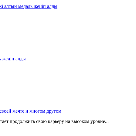
і алтын медаль жеңіп алды
ь жеңіп алды
 своей мечте и многом другом
тает продолжить свою карьеру на высоком уровне...