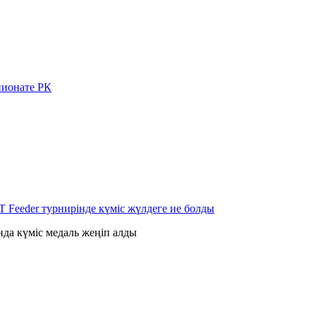
пионате РК
 Feeder турнирінде күміс жүлдеге ие болды
да күміс медаль жеңіп алды