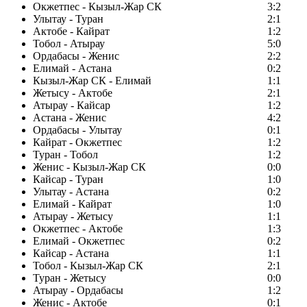
Окжетпес - Кызыл-Жар СК
3:2
Улытау - Туран
2:1
Актобе - Кайрат
1:2
Тобол - Атырау
5:0
Ордабасы - Женис
2:2
Елимай - Астана
0:2
Кызыл-Жар СК - Елимай
1:1
Жетысу - Актобе
2:1
Атырау - Кайсар
1:2
Астана - Женис
4:2
Ордабасы - Улытау
0:1
Кайрат - Окжетпес
1:2
Туран - Тобол
1:2
Женис - Кызыл-Жар СК
0:0
Кайсар - Туран
1:0
Улытау - Астана
0:2
Елимай - Кайрат
1:0
Атырау - Жетысу
1:1
Окжетпес - Актобе
1:3
Елимай - Окжетпес
0:2
Кайсар - Астана
1:1
Тобол - Кызыл-Жар СК
2:1
Туран - Жетысу
0:0
Атырау - Ордабасы
1:2
Женис - Актобе
0:1