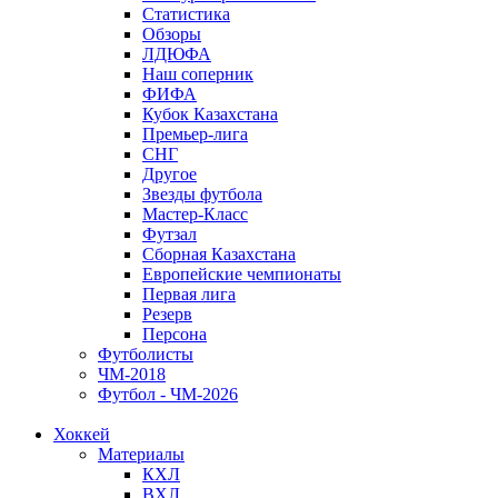
Статистика
Обзоры
ЛДЮФА
Наш соперник
ФИФА
Кубок Казахстана
Премьер-лига
СНГ
Другое
Звезды футбола
Мастер-Класс
Футзал
Сборная Казахстана
Европейские чемпионаты
Первая лига
Резерв
Персона
Футболисты
ЧМ-2018
Футбол - ЧМ-2026
Хоккей
Материалы
КХЛ
ВХЛ