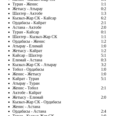
Туран - Женис
1:1
Жетысу - Атырау
0:2
Шахтер - Актобе
1:3
Кызыл-Жар СК - Кайсар
6:2
Ордабасы - Кайрат
2:1
Астана - Актобе
2:0
Туран - Кайсар
0:1
Шахтер - Кызыл-Жар СК
1:1
Ордабасы - Женис
1:2
Атырау - Елимай
1:0
Жетысу - Кайрат
1:2
Кайсар - Шахтер
5:1
Елимай - Астана
0:3
Кызыл-Жар СК - Атырау
3:2
Тобол - Ордабасы
1:0
Женис - Жетысу
1:0
Кайрат - Туран
5:1
Атырау - Туран
Женис - Тобол
2:1
Актобе - Кайрат
Жетысу - Елимай
2:0
Кызыл-Жар СК - Ордабасы
Женис - Астана
Ордабасы - Астана
2:4
Туран - Кызыл-Жар СК
1:0