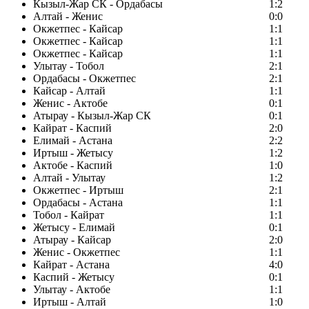
Кызыл-Жар СК - Ордабасы
1:2
Алтай - Женис
0:0
Окжетпес - Кайсар
1:1
Окжетпес - Кайсар
1:1
Окжетпес - Кайсар
1:1
Улытау - Тобол
2:1
Ордабасы - Окжетпес
2:1
Кайсар - Алтай
1:1
Женис - Актобе
0:1
Атырау - Кызыл-Жар СК
0:1
Кайрат - Каспий
2:0
Елимай - Астана
2:2
Иртыш - Жетысу
1:2
Актобе - Каспий
1:0
Алтай - Улытау
1:2
Окжетпес - Иртыш
2:1
Ордабасы - Астана
1:1
Тобол - Кайрат
1:1
Жетысу - Елимай
0:1
Атырау - Кайсар
2:0
Женис - Окжетпес
1:1
Кайрат - Астана
4:0
Каспий - Жетысу
0:1
Улытау - Актобе
1:1
Иртыш - Алтай
1:0