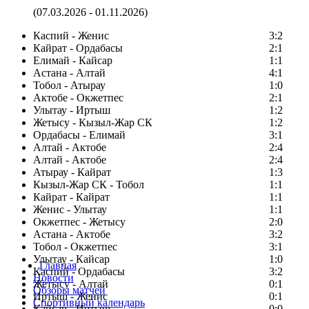
(07.03.2026 - 01.11.2026)
Каспий - Женис
3:2
Кайрат - Ордабасы
2:1
Елимай - Кайсар
1:1
Астана - Алтай
4:1
Тобол - Атырау
1:0
Актобе - Окжетпес
2:1
Улытау - Иртыш
1:2
Жетысу - Кызыл-Жар СК
1:2
Ордабасы - Елимай
3:1
Алтай - Актобе
2:4
Алтай - Актобе
2:4
Атырау - Кайрат
1:3
Кызыл-Жар СК - Тобол
1:1
Кайрат - Кайрат
1:1
Женис - Улытау
1:1
Окжетпес - Жетысу
2:0
Астана - Актобе
3:2
Тобол - Окжетпес
3:1
Улытау - Кайсар
1:0
Главная
Каспий - Ордабасы
3:2
Новости
Жетысу - Алтай
0:1
Обзоры матчей
Иртыш - Женис
0:1
Спортивный календарь
Кайсар - Иртыш
0:0