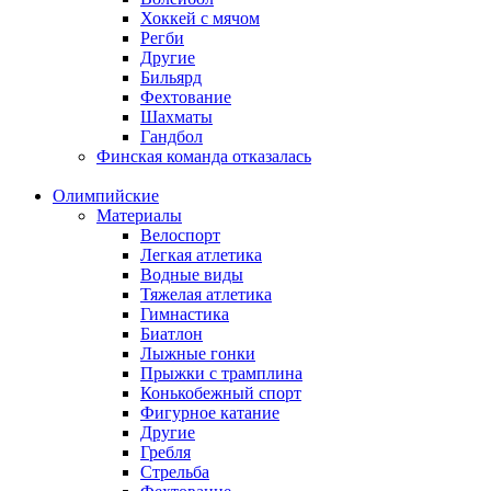
Хоккей с мячом
Регби
Другие
Бильярд
Фехтование
Шахматы
Гандбол
Финская команда отказалась
Олимпийские
Материалы
Велоспорт
Легкая атлетика
Водные виды
Тяжелая атлетика
Гимнастика
Биатлон
Лыжные гонки
Прыжки с трамплина
Конькобежный спорт
Фигурное катание
Другие
Гребля
Стрельба