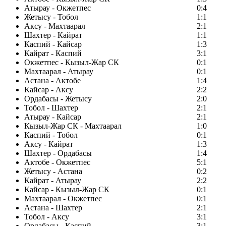
Атырау - Окжетпес
0:4
Жетысу - Тобол
1:1
Аксу - Махтаарал
2:1
Шахтер - Кайрат
1:1
Каспий - Кайсар
1:3
Кайрат - Каспий
3:1
Окжетпес - Кызыл-Жар СК
0:1
Махтаарал - Атырау
0:1
Астана - Актобе
1:4
Кайсар - Аксу
2:2
Ордабасы - Жетысу
2:0
Тобол - Шахтер
2:1
Атырау - Кайсар
2:1
Кызыл-Жар СК - Махтаарал
1:0
Каспий - Тобол
0:1
Аксу - Кайрат
1:3
Шахтер - Ордабасы
1:4
Актобе - Окжетпес
5:1
Жетысу - Астана
0:2
Кайрат - Атырау
2:2
Кайсар - Кызыл-Жар СК
0:1
Махтаарал - Окжетпес
0:1
Астана - Шахтер
2:1
Тобол - Аксу
3:1
Ордабасы - Каспий
3:1