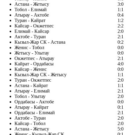
Астана - Жетысу
3:0
Тобол - Елимай
1:1
Атырау - Актобе
0:4
Туран - Кайрат
1:2
Кайсар - Окжетпес
2:2
Елимай - Кайсар
2:0
Актобе - Туран
2:1
Кызыл-Жар СК - Астана
0:2
Женис - Тобол
0:0
Жетысу - Улытау
0:0
Окжетпес - Атырау
2:1
Кайрат - Ордабасы
4:0
Кайсар - Женис
0:0
Кызыл-Жар СК - Жетысу
1:1
Туран - Окжетпес
2:0
Астана - Кайрат
1:1
Атырау - Елимай
2:1
Тобол - Улытау
2:0
Ордабасы - Актобе
0:0
Атырау - Кайрат
0:1
Ордабасы - Елимай
2:1
Актобе - Туран
2:0
Кайсар - Тобол
2:0
Астана - Жетысу
5:0
Женис - Кызыл-Жар СК
0:1