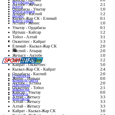
Футболисты
Актобе - Жетысу
2:1
Блоги
Ордабасы - Улытау
1:0
Фотогалерея
Атырау - Каспий
1:2
Видео
Кызыл-Жар СК - Елимай
0:1
Карта сайта
Астана - Женис
1:0
Улытау - Ордабасы
0:1
Иртыш - Кайсар
1:2
Тобол - Алтай
3:1
Есть идея?
Окжетпес - Кайрат
1:3
Сообщить о мероприятии
Елимай - Кызыл-Жар СК
2:0
Каспий - Атырау
Перейти на старый сайт
2:0
Жетысу - Актобе
1:0
Елимай - Атырау
1:2
Кайрат - Окжетпес
5:0
Кызыл-Жар СК - Кайрат
2:4
Ордабасы - Каспий
2:0
О проекте
Женис - Иртыш
0:0
Команда сайта
Актобе - Астана
2:0
Партнеры
Окжетпес - Тобол
2:1
Вакансии
Кайсар - Улытау
0:0
Вопросы
Алтай - Жетысу
3:3
Контакты
Алтай - Жетысу
3:3
Алтай - Жетысу
3:3
Кайрат - Кызыл-Жар СК
3:0