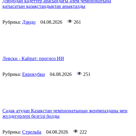
Дзюдодан кадеттер арасындағы әлем чемпионатына
қатысатын қазақстандықтар анықталды
Рубрика:
Дзюдо
04.08.2026
261
Левски - Кайрат: прогноз ИИ
Рубрика:
Еврокубки
04.08.2026
251
Садақ атудан Қазақстан чемпионатының жеңімпаздары мен
жүлдегерлері белгілі болды
Рубрика:
Стрельба
04.08.2026
222