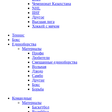
Чемпионат Казахстана
NHL
IIHF
Другое
Высшая лига
Хоккей с мячом
Теннис
Бокс
Единоборства
Материалы
Профи
Любители
Смешанные единоборства
Вольная
Дзюдо
Самбо
Другие
Бокс
Борьба
Командные
Материалы
Баскетбол
Волейбол