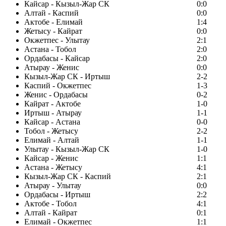
Кайсар - Кызыл-Жар СК
0:0
Алтай - Каспий
0:0
Актобе - Елимай
1:4
Жетысу - Кайрат
0:0
Окжетпес - Улытау
2:1
Астана - Тобол
2:0
Ордабасы - Кайсар
2:0
Атырау - Женис
0:0
Кызыл-Жар СК - Иртыш
2-2
Каспий - Окжетпес
1-3
Женис - Ордабасы
0-2
Кайрат - Актобе
1-0
Иртыш - Атырау
1-1
Кайсар - Астана
0-0
Тобол - Жетысу
2-2
Елимай - Алтай
1-1
Улытау - Кызыл-Жар СК
1-0
Кайсар - Женис
1:1
Астана - Жетысу
4:1
Кызыл-Жар СК - Каспий
2:1
Атырау - Улытау
0:0
Ордабасы - Иртыш
2:2
Актобе - Тобол
4:1
Алтай - Кайрат
0:1
Елимай - Окжетпес
1:1