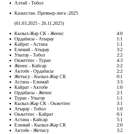
Алтай - Тобол
Казахстан. Премьер-лига -2025
(01.03.2025 - 26.11.2025)
Кызыл-Жар СК - Женис
4:0
Ордабасы - Атырау
1:1
Кайрат - Астана
1:1
Елимай - Атырау
3:2
Улытау - Тобол
2:2
Окжетпес - Туран
4:3
Женис - Кайсар
2:2
Актобе - Ордабасы
2:2
Жетысу - Кызыл-Жар СК
0:1
Астана - Елимай
3:3
Кайрат - Актобе
1:0
Ордабасы - Женис
2:1
Туран - Улытау
1:1
Кызыл-Жар СК - Окжетпес
3:1
Атырау - Тобол
1:0
Окжетпес - Кайрат
0:1
Астана - Кайсар
5:1
Елимай - Кызыл-Жар СК
2:0
Актобе - Жетысу
3:2