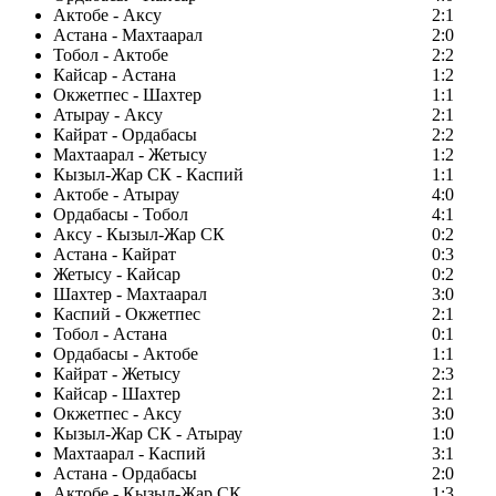
Актобе - Аксу
2:1
Астана - Махтаарал
2:0
Тобол - Актобе
2:2
Кайсар - Астана
1:2
Окжетпес - Шахтер
1:1
Атырау - Аксу
2:1
Кайрат - Ордабасы
2:2
Махтаарал - Жетысу
1:2
Кызыл-Жар СК - Каспий
1:1
Актобе - Атырау
4:0
Ордабасы - Тобол
4:1
Аксу - Кызыл-Жар СК
0:2
Астана - Кайрат
0:3
Жетысу - Кайсар
0:2
Шахтер - Махтаарал
3:0
Каспий - Окжетпес
2:1
Тобол - Астана
0:1
Ордабасы - Актобе
1:1
Кайрат - Жетысу
2:3
Кайсар - Шахтер
2:1
Окжетпес - Аксу
3:0
Кызыл-Жар СК - Атырау
1:0
Махтаарал - Каспий
3:1
Астана - Ордабасы
2:0
Актобе - Кызыл-Жар СК
1:3