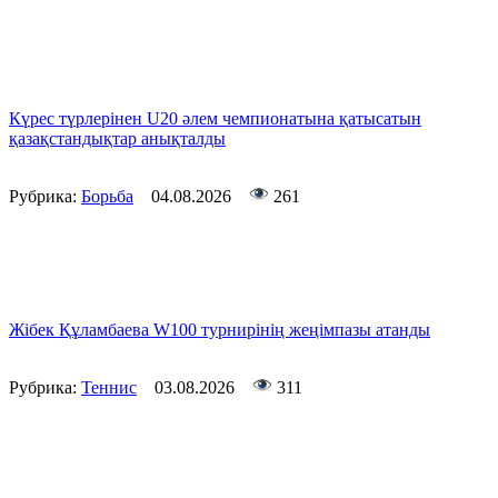
Күрес түрлерінен U20 әлем чемпионатына қатысатын
қазақстандықтар анықталды
Рубрика:
Борьба
04.08.2026
261
Жібек Құламбаева W100 турнирінің жеңімпазы атанды
Рубрика:
Теннис
03.08.2026
311