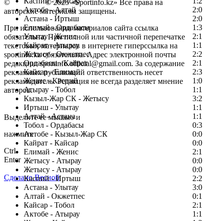
Каспий - Кайсар
1:2
©
Copyright
© 2025 «Sportinfo.kz» Все права на
Актобе - Алтай
2:0
авторские материалы защищены.
Астана - Иртыш
2:0
Елимай - Ордабасы
1:3
При использовании материалов сайта ссылка
Улытау - Женис
2:1
обязательна. При полной или частичной перепечатке
Кайрат - Атырау
1:1
текстовых материалов в интернете гиперссылка на
Жетысу - Окжетпес
2:2
sportinfo.kz обязательна. Адрес электронной почты
Ордабасы - Кайрат
2:1
редакции: sportinfo.official@gmail.com. За содержание
Кайсар - Елимай
2:3
рекламных публикаций ответственность несет
Женис - Каспий
1:0
рекламодатель. Редакция не всегда разделяет мнение
Атырау - Тобол
1:1
авторов.
Кызыл-Жар СК - Жетысу
3:2
Заметили ошибку в тексте?
Иртыш - Улытау
1:1
Алтай - Астана
1:1
Выделите ее мышью и
Тобол - Ордабасы
0:3
нажмите
Актобе - Кызыл-Жар СК
0:0
Кайрат - Кайсар
0:0
Ctrl
Елимай - Женис
2:1
Enter
Жетысу - Атырау
0:0
Жетысу - Атырау
0:0
Сделано Весной
Каспий - Иртыш
2:2
Астана - Улытау
3:0
Алтай - Окжетпес
0:1
Кайсар - Тобол
2:1
Актобе - Атырау
1:1