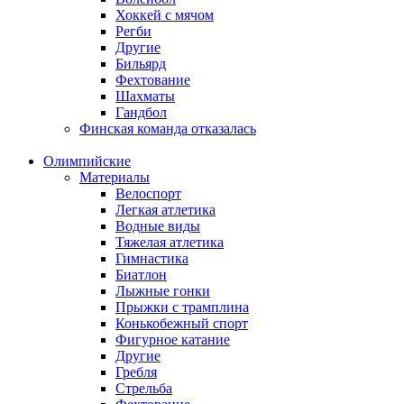
Хоккей с мячом
Регби
Другие
Бильярд
Фехтование
Шахматы
Гандбол
Финская команда отказалась
Олимпийские
Материалы
Велоспорт
Легкая атлетика
Водные виды
Тяжелая атлетика
Гимнастика
Биатлон
Лыжные гонки
Прыжки с трамплина
Конькобежный спорт
Фигурное катание
Другие
Гребля
Стрельба