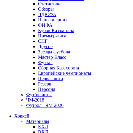
Статистика
Обзоры
ЛДЮФА
Наш соперник
ФИФА
Кубок Казахстана
Премьер-лига
СНГ
Другое
Звезды футбола
Мастер-Класс
Футзал
Сборная Казахстана
Европейские чемпионаты
Первая лига
Резерв
Персона
Футболисты
ЧМ-2018
Футбол - ЧМ-2026
Хоккей
Материалы
КХЛ
ВХЛ