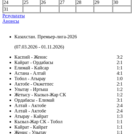
24
25
26
27
28
29
30
31
Результаты
Анонсы
Казахстан. Премьер-лига-2026
(07.03.2026 - 01.11.2026)
Каспий - Женис
3:2
Кайрат - Ордабасы
2:1
Елимай - Кайсар
1:1
Астана - Алтай
4:1
Тобол - Атырау
1:0
Актобе - Окжетпес
2:1
Улытау - Иртыш
1:2
Жетысу - Кызыл-Жар СК
1:2
Ордабасы - Елимай
3:1
Алтай - Актобе
2:4
Алтай - Актобе
2:4
Атырау - Кайрат
1:3
Кызыл-Жар СК - Тобол
1:1
Кайрат - Кайрат
1:1
Женис - Улытау
1:1