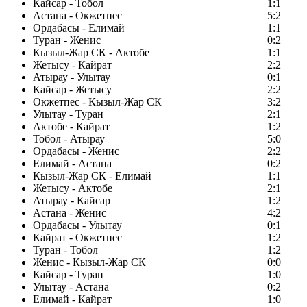
Кайсар - Тобол
1:1
Астана - Окжетпес
5:2
Ордабасы - Елимай
1:1
Туран - Женис
0:2
Кызыл-Жар СК - Актобе
1:1
Жетысу - Кайрат
2:2
Атырау - Улытау
0:1
Кайсар - Жетысу
2:2
Окжетпес - Кызыл-Жар СК
3:2
Улытау - Туран
2:1
Актобе - Кайрат
1:2
Тобол - Атырау
5:0
Ордабасы - Женис
2:2
Елимай - Астана
0:2
Кызыл-Жар СК - Елимай
1:1
Жетысу - Актобе
2:1
Атырау - Кайсар
1:2
Астана - Женис
4:2
Ордабасы - Улытау
0:1
Кайрат - Окжетпес
1:2
Туран - Тобол
1:2
Женис - Кызыл-Жар СК
0:0
Кайсар - Туран
1:0
Улытау - Астана
0:2
Елимай - Кайрат
1:0