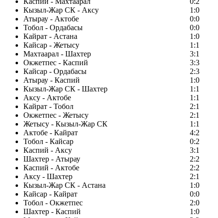
Каспий - Махтаарал
0:2
Кызыл-Жар СК - Аксу
1:0
Атырау - Актобе
0:0
Тобол - Ордабасы
0:0
Кайрат - Астана
1:0
Кайсар - Жетысу
1:1
Махтаарал - Шахтер
3:1
Окжетпес - Каспий
3:3
Кайсар - Ордабасы
2:3
Атырау - Каспий
1:0
Кызыл-Жар СК - Шахтер
1:1
Аксу - Актобе
1:1
Кайрат - Тобол
2:1
Окжетпес - Жетысу
2:1
Жетысу - Кызыл-Жар СК
1:1
Актобе - Кайрат
4:2
Тобол - Кайсар
0:2
Каспий - Аксу
3:1
Шахтер - Атырау
2:2
Каспий - Актобе
2:2
Аксу - Шахтер
2:1
Кызыл-Жар СК - Астана
1:0
Кайсар - Кайрат
0:0
Тобол - Окжетпес
2:0
Шахтер - Каспий
1:0