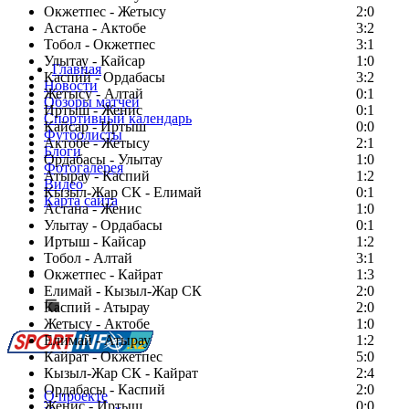
Окжетпес - Жетысу
2:0
Астана - Актобе
3:2
Тобол - Окжетпес
3:1
Улытау - Кайсар
1:0
Главная
Каспий - Ордабасы
3:2
Новости
Жетысу - Алтай
0:1
Обзоры матчей
Иртыш - Женис
0:1
Спортивный календарь
Кайсар - Иртыш
0:0
Футболисты
Актобе - Жетысу
2:1
Блоги
Ордабасы - Улытау
1:0
Фотогалерея
Атырау - Каспий
1:2
Видео
Кызыл-Жар СК - Елимай
0:1
Карта сайта
Астана - Женис
1:0
Улытау - Ордабасы
0:1
Иртыш - Кайсар
1:2
Тобол - Алтай
3:1
Есть идея?
Окжетпес - Кайрат
1:3
Сообщить о мероприятии
Елимай - Кызыл-Жар СК
2:0
Каспий - Атырау
Перейти на старый сайт
2:0
Жетысу - Актобе
1:0
Елимай - Атырау
1:2
Кайрат - Окжетпес
5:0
Кызыл-Жар СК - Кайрат
2:4
Ордабасы - Каспий
2:0
О проекте
Женис - Иртыш
0:0