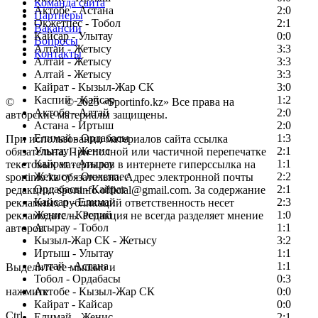
Команда сайта
Актобе - Астана
2:0
Партнеры
Окжетпес - Тобол
2:1
Вакансии
Кайсар - Улытау
0:0
Вопросы
Алтай - Жетысу
3:3
Контакты
Алтай - Жетысу
3:3
Алтай - Жетысу
3:3
Кайрат - Кызыл-Жар СК
3:0
Каспий - Кайсар
1:2
©
Copyright
© 2025 «Sportinfo.kz» Все права на
Актобе - Алтай
2:0
авторские материалы защищены.
Астана - Иртыш
2:0
Елимай - Ордабасы
1:3
При использовании материалов сайта ссылка
Улытау - Женис
2:1
обязательна. При полной или частичной перепечатке
Кайрат - Атырау
1:1
текстовых материалов в интернете гиперссылка на
Жетысу - Окжетпес
2:2
sportinfo.kz обязательна. Адрес электронной почты
Ордабасы - Кайрат
2:1
редакции: sportinfo.official@gmail.com. За содержание
Кайсар - Елимай
2:3
рекламных публикаций ответственность несет
Женис - Каспий
1:0
рекламодатель. Редакция не всегда разделяет мнение
Атырау - Тобол
1:1
авторов.
Кызыл-Жар СК - Жетысу
3:2
Заметили ошибку в тексте?
Иртыш - Улытау
1:1
Алтай - Астана
1:1
Выделите ее мышью и
Тобол - Ордабасы
0:3
нажмите
Актобе - Кызыл-Жар СК
0:0
Кайрат - Кайсар
0:0
Ctrl
Елимай - Женис
2:1