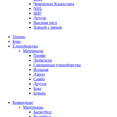
Чемпионат Казахстана
NHL
IIHF
Другое
Высшая лига
Хоккей с мячом
Теннис
Бокс
Единоборства
Материалы
Профи
Любители
Смешанные единоборства
Вольная
Дзюдо
Самбо
Другие
Бокс
Борьба
Командные
Материалы
Баскетбол
Волейбол