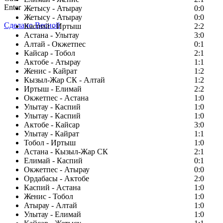
Enter
Жетысу - Атырау
0:0
Жетысу - Атырау
0:0
Сделано Весной
Каспий - Иртыш
2:2
Астана - Улытау
3:0
Алтай - Окжетпес
0:1
Кайсар - Тобол
2:1
Актобе - Атырау
1:1
Женис - Кайрат
1:2
Кызыл-Жар СК - Алтай
1:2
Иртыш - Елимай
2:2
Окжетпес - Астана
1:0
Улытау - Каспий
1:0
Улытау - Каспий
1:0
Актобе - Кайсар
3:0
Улытау - Кайрат
1:1
Тобол - Иртыш
1:0
Астана - Кызыл-Жар СК
2:1
Елимай - Каспий
0:1
Окжетпес - Атырау
0:0
Ордабасы - Актобе
2:0
Каспий - Астана
1:0
Женис - Тобол
1:0
Атырау - Алтай
1:0
Улытау - Елимай
1:0