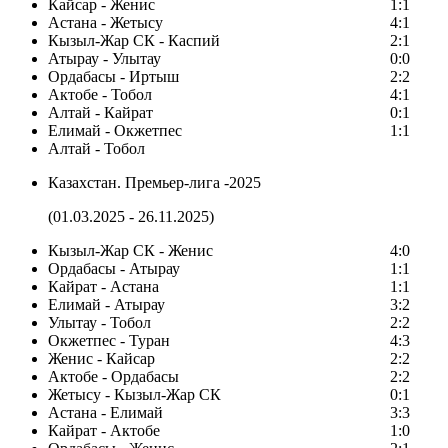
Кайсар - Женис
1:1
Астана - Жетысу
4:1
Кызыл-Жар СК - Каспий
2:1
Атырау - Улытау
0:0
Ордабасы - Иртыш
2:2
Актобе - Тобол
4:1
Алтай - Кайрат
0:1
Елимай - Окжетпес
1:1
Алтай - Тобол
Казахстан. Премьер-лига -2025
(01.03.2025 - 26.11.2025)
Кызыл-Жар СК - Женис
4:0
Ордабасы - Атырау
1:1
Кайрат - Астана
1:1
Елимай - Атырау
3:2
Улытау - Тобол
2:2
Окжетпес - Туран
4:3
Женис - Кайсар
2:2
Актобе - Ордабасы
2:2
Жетысу - Кызыл-Жар СК
0:1
Астана - Елимай
3:3
Кайрат - Актобе
1:0