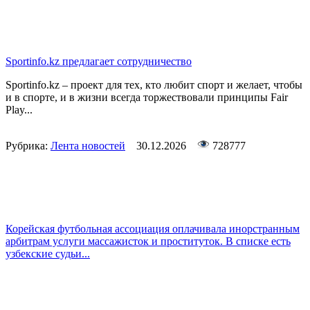
Sportinfo.kz предлагает сотрудничество
Sportinfo.kz – проект для тех, кто любит спорт и желает, чтобы
и в спорте, и в жизни всегда торжествовали принципы Fair
Play...
Рубрика:
Лента новостей
30.12.2026
728777
Корейская футбольная ассоциация оплачивала инорстранным
арбитрам услуги массажисток и проституток. В списке есть
узбекские судьи...