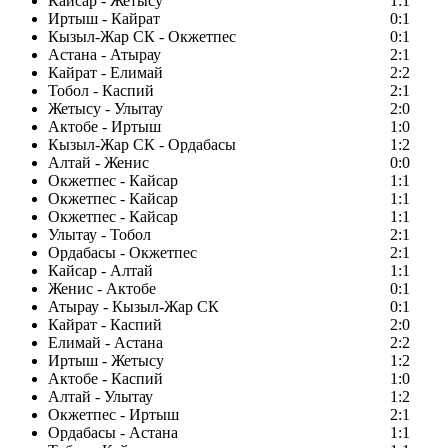
Кайсар - Жетысу
1:1
Иртыш - Кайрат
0:1
Кызыл-Жар СК - Окжетпес
0:1
Астана - Атырау
2:1
Кайрат - Елимай
2:2
Тобол - Каспий
2:1
Жетысу - Улытау
2:0
Актобе - Иртыш
1:0
Кызыл-Жар СК - Ордабасы
1:2
Алтай - Женис
0:0
Окжетпес - Кайсар
1:1
Окжетпес - Кайсар
1:1
Окжетпес - Кайсар
1:1
Улытау - Тобол
2:1
Ордабасы - Окжетпес
2:1
Кайсар - Алтай
1:1
Женис - Актобе
0:1
Атырау - Кызыл-Жар СК
0:1
Кайрат - Каспий
2:0
Елимай - Астана
2:2
Иртыш - Жетысу
1:2
Актобе - Каспий
1:0
Алтай - Улытау
1:2
Окжетпес - Иртыш
2:1
Ордабасы - Астана
1:1