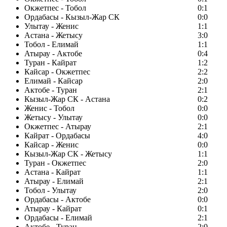
Окжетпес - Тобол
0:1
Ордабасы - Кызыл-Жар СК
0:0
Улытау - Женис
1:1
Астана - Жетысу
3:0
Тобол - Елимай
1:1
Атырау - Актобе
0:4
Туран - Кайрат
1:2
Кайсар - Окжетпес
2:2
Елимай - Кайсар
2:0
Актобе - Туран
2:1
Кызыл-Жар СК - Астана
0:2
Женис - Тобол
0:0
Жетысу - Улытау
0:0
Окжетпес - Атырау
2:1
Кайрат - Ордабасы
4:0
Кайсар - Женис
0:0
Кызыл-Жар СК - Жетысу
1:1
Туран - Окжетпес
2:0
Астана - Кайрат
1:1
Атырау - Елимай
2:1
Тобол - Улытау
2:0
Ордабасы - Актобе
0:0
Атырау - Кайрат
0:1
Ордабасы - Елимай
2:1
Актобе - Туран
2:0