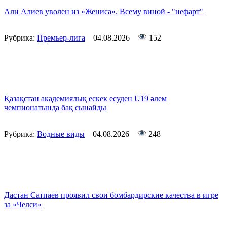
Али Алиев уволен из «Жениса». Всему виной - "нефарт"
Рубрика:
Премьер-лига
04.08.2026
152
Қазақстан академиялық ескек есуден U19 әлем
чемпионатында бақ сынайды
Рубрика:
Водные виды
04.08.2026
248
Дастан Сатпаев проявил свои бомбардирские качества в игре
за «Челси»