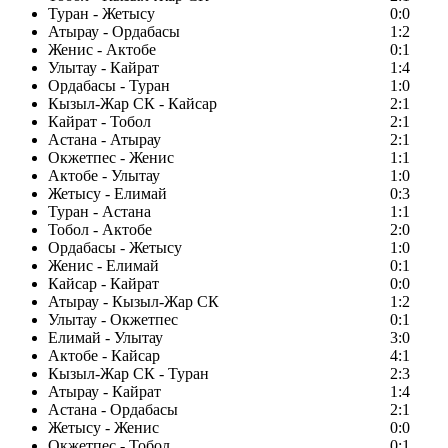
Туран - Жетысу
0:0
Атырау - Ордабасы
1:2
Женис - Актобе
0:1
Улытау - Кайрат
1:4
Ордабасы - Туран
1:0
Кызыл-Жар СК - Кайсар
2:1
Кайрат - Тобол
2:1
Астана - Атырау
2:1
Окжетпес - Женис
1:1
Актобе - Улытау
1:0
Жетысу - Елимай
0:3
Туран - Астана
1:1
Тобол - Актобе
2:0
Ордабасы - Жетысу
1:0
Женис - Елимай
0:1
Кайсар - Кайрат
0:0
Атырау - Кызыл-Жар СК
1:2
Улытау - Окжетпес
0:1
Елимай - Улытау
3:0
Актобе - Кайсар
4:1
Кызыл-Жар СК - Туран
2:3
Атырау - Кайрат
1:4
Астана - Ордабасы
2:1
Жетысу - Женис
0:0
Окжетпес - Тобол
0:1