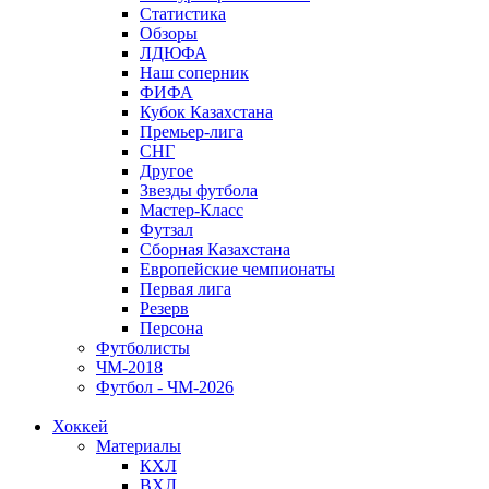
Статистика
Обзоры
ЛДЮФА
Наш соперник
ФИФА
Кубок Казахстана
Премьер-лига
СНГ
Другое
Звезды футбола
Мастер-Класс
Футзал
Сборная Казахстана
Европейские чемпионаты
Первая лига
Резерв
Персона
Футболисты
ЧМ-2018
Футбол - ЧМ-2026
Хоккей
Материалы
КХЛ
ВХЛ