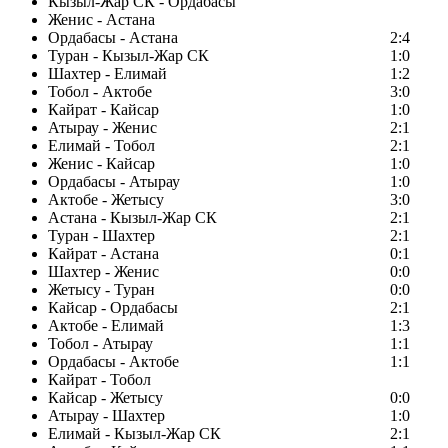
Кызыл-Жар СК - Ордабасы
Женис - Астана
Ордабасы - Астана
2:4
Туран - Кызыл-Жар СК
1:0
Шахтер - Елимай
1:2
Тобол - Актобе
3:0
Кайрат - Кайсар
1:0
Атырау - Женис
2:1
Елимай - Тобол
2:1
Женис - Кайсар
1:0
Ордабасы - Атырау
1:0
Актобе - Жетысу
3:0
Астана - Кызыл-Жар СК
2:1
Туран - Шахтер
2:1
Кайрат - Астана
0:1
Шахтер - Женис
0:0
Жетысу - Туран
0:0
Кайсар - Ордабасы
2:1
Актобе - Елимай
1:3
Тобол - Атырау
1:1
Ордабасы - Актобе
1:1
Кайрат - Тобол
Кайсар - Жетысу
0:0
Атырау - Шахтер
1:0
Елимай - Кызыл-Жар СК
2:1