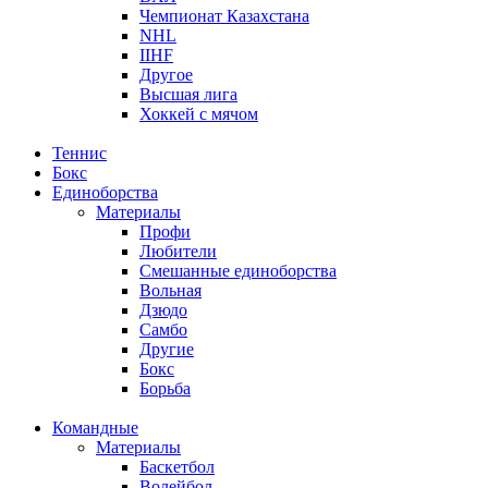
Чемпионат Казахстана
NHL
IIHF
Другое
Высшая лига
Хоккей с мячом
Теннис
Бокс
Единоборства
Материалы
Профи
Любители
Смешанные единоборства
Вольная
Дзюдо
Самбо
Другие
Бокс
Борьба
Командные
Материалы
Баскетбол
Волейбол