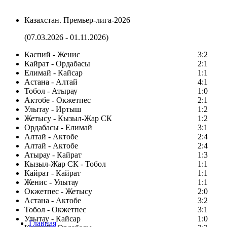
Казахстан. Премьер-лига-2026
(07.03.2026 - 01.11.2026)
Каспий - Женис
3:2
Кайрат - Ордабасы
2:1
Елимай - Кайсар
1:1
Астана - Алтай
4:1
Тобол - Атырау
1:0
Актобе - Окжетпес
2:1
Улытау - Иртыш
1:2
Жетысу - Кызыл-Жар СК
1:2
Ордабасы - Елимай
3:1
Алтай - Актобе
2:4
Алтай - Актобе
2:4
Атырау - Кайрат
1:3
Кызыл-Жар СК - Тобол
1:1
Кайрат - Кайрат
1:1
Женис - Улытау
1:1
Окжетпес - Жетысу
2:0
Астана - Актобе
3:2
Тобол - Окжетпес
3:1
Улытау - Кайсар
1:0
Главная