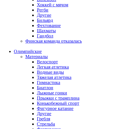
Хоккей с мячом
Регби
Другие
Бильярд
Фехтование
Шахматы
Гандбол
Финская команда отказалась
Олимпийские
Материалы
Велоспорт
Легкая атлетика
Водные виды
Тяжелая атлетика
Гимнастика
Биатлон
Лыжные гонки
Прыжки с трамплина
Конькобежный спорт
Фигурное катание
Другие
Гребля
Стрельба