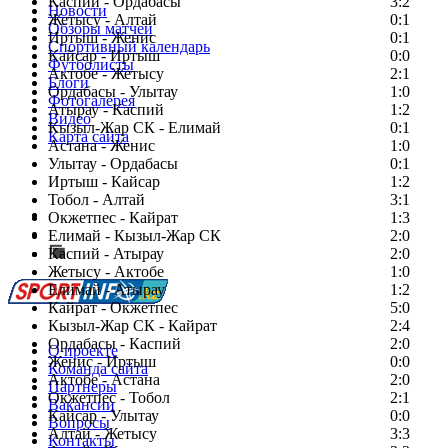
Каспий - Ордабасы
3:2
Новости
Жетысу - Алтай
0:1
Обзоры матчей
Иртыш - Женис
0:1
Спортивный календарь
Кайсар - Иртыш
0:0
Футболисты
Актобе - Жетысу
2:1
Блоги
Ордабасы - Улытау
1:0
Фотогалерея
Атырау - Каспий
1:2
Видео
Кызыл-Жар СК - Елимай
0:1
Карта сайта
Астана - Женис
1:0
Улытау - Ордабасы
0:1
Иртыш - Кайсар
1:2
Тобол - Алтай
3:1
Есть идея?
Окжетпес - Кайрат
1:3
Сообщить о мероприятии
Елимай - Кызыл-Жар СК
2:0
Каспий - Атырау
Перейти на старый сайт
2:0
Жетысу - Актобе
1:0
Елимай - Атырау
1:2
Кайрат - Окжетпес
5:0
Кызыл-Жар СК - Кайрат
2:4
Ордабасы - Каспий
2:0
О проекте
Женис - Иртыш
0:0
Команда сайта
Актобе - Астана
2:0
Партнеры
Окжетпес - Тобол
2:1
Вакансии
Кайсар - Улытау
0:0
Вопросы
Алтай - Жетысу
3:3
Контакты