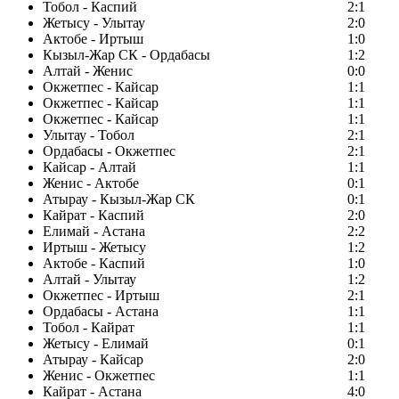
Тобол - Каспий
2:1
Жетысу - Улытау
2:0
Актобе - Иртыш
1:0
Кызыл-Жар СК - Ордабасы
1:2
Алтай - Женис
0:0
Окжетпес - Кайсар
1:1
Окжетпес - Кайсар
1:1
Окжетпес - Кайсар
1:1
Улытау - Тобол
2:1
Ордабасы - Окжетпес
2:1
Кайсар - Алтай
1:1
Женис - Актобе
0:1
Атырау - Кызыл-Жар СК
0:1
Кайрат - Каспий
2:0
Елимай - Астана
2:2
Иртыш - Жетысу
1:2
Актобе - Каспий
1:0
Алтай - Улытау
1:2
Окжетпес - Иртыш
2:1
Ордабасы - Астана
1:1
Тобол - Кайрат
1:1
Жетысу - Елимай
0:1
Атырау - Кайсар
2:0
Женис - Окжетпес
1:1
Кайрат - Астана
4:0