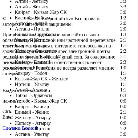
Алтай - Жетысу
3:3
Алтай - Жетысу
3:3
Кайрат - Кызыл-Жар СК
3:0
Каспий - Кайсар
1:2
©
Copyright
© 2025 «Sportinfo.kz» Все права на
Актобе - Алтай
2:0
авторские материалы защищены.
Астана - Иртыш
2:0
Елимай - Ордабасы
1:3
При использовании материалов сайта ссылка
Улытау - Женис
2:1
обязательна. При полной или частичной перепечатке
Кайрат - Атырау
1:1
текстовых материалов в интернете гиперссылка на
Жетысу - Окжетпес
2:2
sportinfo.kz обязательна. Адрес электронной почты
Ордабасы - Кайрат
2:1
редакции: sportinfo.official@gmail.com. За содержание
Кайсар - Елимай
2:3
рекламных публикаций ответственность несет
Женис - Каспий
1:0
рекламодатель. Редакция не всегда разделяет мнение
Атырау - Тобол
1:1
авторов.
Кызыл-Жар СК - Жетысу
3:2
Заметили ошибку в тексте?
Иртыш - Улытау
1:1
Алтай - Астана
1:1
Выделите ее мышью и
Тобол - Ордабасы
0:3
нажмите
Актобе - Кызыл-Жар СК
0:0
Кайрат - Кайсар
0:0
Ctrl
Елимай - Женис
2:1
Enter
Жетысу - Атырау
0:0
Жетысу - Атырау
0:0
Сделано Весной
Каспий - Иртыш
2:2
Астана - Улытау
3:0