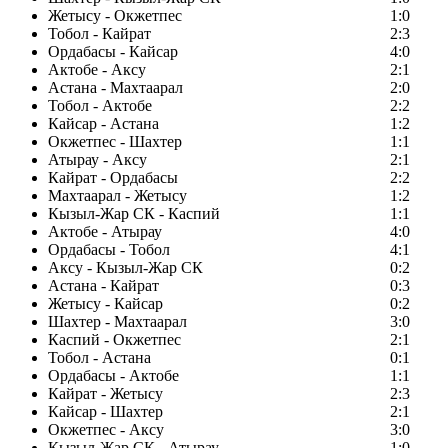
Жетысу - Окжетпес
1:0
Тобол - Кайрат
2:3
Ордабасы - Кайсар
4:0
Актобе - Аксу
2:1
Астана - Махтаарал
2:0
Тобол - Актобе
2:2
Кайсар - Астана
1:2
Окжетпес - Шахтер
1:1
Атырау - Аксу
2:1
Кайрат - Ордабасы
2:2
Махтаарал - Жетысу
1:2
Кызыл-Жар СК - Каспий
1:1
Актобе - Атырау
4:0
Ордабасы - Тобол
4:1
Аксу - Кызыл-Жар СК
0:2
Астана - Кайрат
0:3
Жетысу - Кайсар
0:2
Шахтер - Махтаарал
3:0
Каспий - Окжетпес
2:1
Тобол - Астана
0:1
Ордабасы - Актобе
1:1
Кайрат - Жетысу
2:3
Кайсар - Шахтер
2:1
Окжетпес - Аксу
3:0
Кызыл-Жар СК - Атырау
1:0