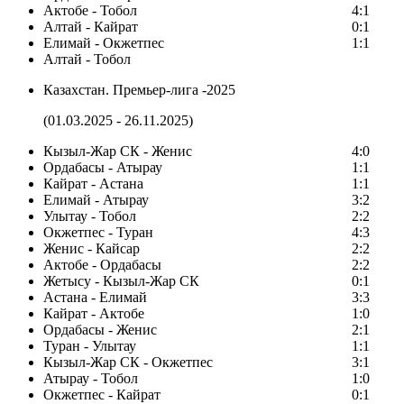
Актобе - Тобол
4:1
Алтай - Кайрат
0:1
Елимай - Окжетпес
1:1
Алтай - Тобол
Казахстан. Премьер-лига -2025
(01.03.2025 - 26.11.2025)
Кызыл-Жар СК - Женис
4:0
Ордабасы - Атырау
1:1
Кайрат - Астана
1:1
Елимай - Атырау
3:2
Улытау - Тобол
2:2
Окжетпес - Туран
4:3
Женис - Кайсар
2:2
Актобе - Ордабасы
2:2
Жетысу - Кызыл-Жар СК
0:1
Астана - Елимай
3:3
Кайрат - Актобе
1:0
Ордабасы - Женис
2:1
Туран - Улытау
1:1
Кызыл-Жар СК - Окжетпес
3:1
Атырау - Тобол
1:0
Окжетпес - Кайрат
0:1