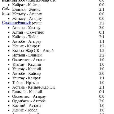
нажмите
Актобе - Кызыл-Жар СК
0:0
Кайрат - Кайсар
0:0
Ctrl
Елимай - Женис
2:1
Enter
Жетысу - Атырау
0:0
Жетысу - Атырау
0:0
Сделано Весной
Каспий - Иртыш
2:2
Астана - Улытау
3:0
Алтай - Окжетпес
0:1
Кайсар - Тобол
2:1
Актобе - Атырау
1:1
Женис - Кайрат
1:2
Кызыл-Жар СК - Алтай
1:2
Иртыш - Елимай
2:2
Окжетпес - Астана
1:0
Улытау - Каспий
1:0
Улытау - Каспий
1:0
Актобе - Кайсар
3:0
Улытау - Кайрат
1:1
Тобол - Иртыш
1:0
Астана - Кызыл-Жар СК
2:1
Елимай - Каспий
0:1
Окжетпес - Атырау
0:0
Ордабасы - Актобе
2:0
Каспий - Астана
1:0
Женис - Тобол
1:0