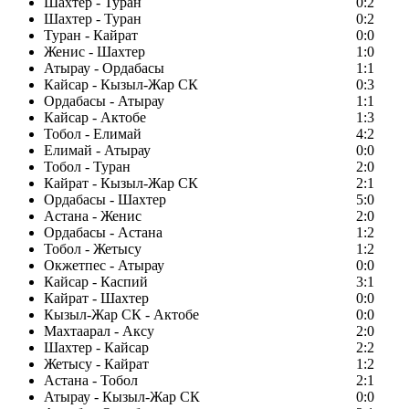
Шахтер - Туран
0:2
Шахтер - Туран
0:2
Туран - Кайрат
0:0
Женис - Шахтер
1:0
Атырау - Ордабасы
1:1
Кайсар - Кызыл-Жар СК
0:3
Ордабасы - Атырау
1:1
Кайсар - Актобе
1:3
Тобол - Елимай
4:2
Елимай - Атырау
0:0
Тобол - Туран
2:0
Кайрат - Кызыл-Жар СК
2:1
Ордабасы - Шахтер
5:0
Астана - Женис
2:0
Ордабасы - Астана
1:2
Тобол - Жетысу
1:2
Окжетпес - Атырау
0:0
Кайсар - Каспий
3:1
Кайрат - Шахтер
0:0
Кызыл-Жар СК - Актобе
0:0
Махтаарал - Аксу
2:0
Шахтер - Кайсар
2:2
Жетысу - Кайрат
1:2
Астана - Тобол
2:1
Атырау - Кызыл-Жар СК
0:0