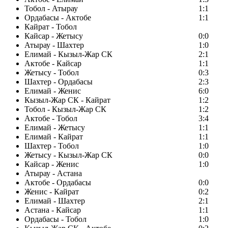
Тобол - Атырау
1:1
Ордабасы - Актобе
1:1
Кайрат - Тобол
Кайсар - Жетысу
0:0
Атырау - Шахтер
1:0
Елимай - Кызыл-Жар СК
2:1
Актобе - Кайсар
1:1
Жетысу - Тобол
0:3
Шахтер - Ордабасы
2:3
Елимай - Женис
6:0
Кызыл-Жар СК - Кайрат
1:2
Тобол - Кызыл-Жар СК
1:2
Актобе - Тобол
3:4
Елимай - Жетысу
1:1
Елимай - Кайрат
1:1
Шахтер - Тобол
1:0
Жетысу - Кызыл-Жар СК
0:0
Кайсар - Женис
1:0
Атырау - Астана
Актобе - Ордабасы
0:0
Женис - Кайрат
0:2
Елимай - Шахтер
2:1
Астана - Кайсар
1:1
Ордабасы - Тобол
1:0