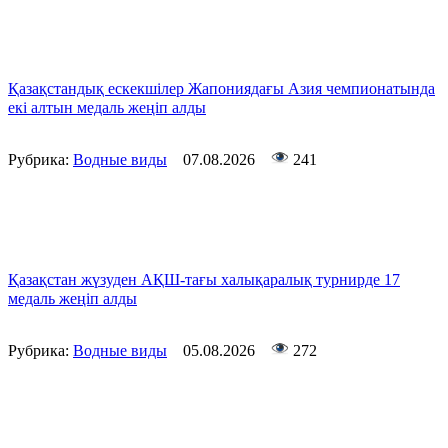
Қазақстандық ескекшілер Жапониядағы Азия чемпионатында
екі алтын медаль жеңіп алды
Рубрика:
Водные виды
07.08.2026
241
Қазақстан жүзуден АҚШ-тағы халықаралық турнирде 17
медаль жеңіп алды
Рубрика:
Водные виды
05.08.2026
272