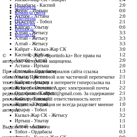
Ордабасы - Каспий
2:0
О проекте
Женис - Иртыш
0:0
Команда сайта
Актобе - Астана
2:0
Партнеры
Окжетпес - Тобол
2:1
Вакансии
Кайсар - Улытау
0:0
Вопросы
Алтай - Жетысу
3:3
Контакты
Алтай - Жетысу
3:3
Алтай - Жетысу
3:3
Кайрат - Кызыл-Жар СК
3:0
Каспий - Кайсар
1:2
©
Copyright
© 2025 «Sportinfo.kz» Все права на
Актобе - Алтай
2:0
авторские материалы защищены.
Астана - Иртыш
2:0
Елимай - Ордабасы
1:3
При использовании материалов сайта ссылка
Улытау - Женис
2:1
обязательна. При полной или частичной перепечатке
Кайрат - Атырау
1:1
текстовых материалов в интернете гиперссылка на
Жетысу - Окжетпес
2:2
sportinfo.kz обязательна. Адрес электронной почты
Ордабасы - Кайрат
2:1
редакции: sportinfo.official@gmail.com. За содержание
Кайсар - Елимай
2:3
рекламных публикаций ответственность несет
Женис - Каспий
1:0
рекламодатель. Редакция не всегда разделяет мнение
Атырау - Тобол
1:1
авторов.
Кызыл-Жар СК - Жетысу
3:2
Заметили ошибку в тексте?
Иртыш - Улытау
1:1
Алтай - Астана
1:1
Выделите ее мышью и
Тобол - Ордабасы
0:3