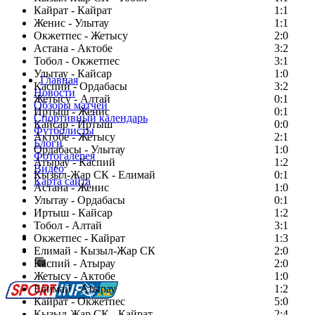
Кайрат - Кайрат
1:1
Женис - Улытау
1:1
Окжетпес - Жетысу
2:0
Астана - Актобе
3:2
Тобол - Окжетпес
3:1
Улытау - Кайсар
1:0
Главная
Каспий - Ордабасы
3:2
Новости
Жетысу - Алтай
0:1
Обзоры матчей
Иртыш - Женис
0:1
Спортивный календарь
Кайсар - Иртыш
0:0
Футболисты
Актобе - Жетысу
2:1
Блоги
Ордабасы - Улытау
1:0
Фотогалерея
Атырау - Каспий
1:2
Видео
Кызыл-Жар СК - Елимай
0:1
Карта сайта
Астана - Женис
1:0
Улытау - Ордабасы
0:1
Иртыш - Кайсар
1:2
Тобол - Алтай
3:1
Есть идея?
Окжетпес - Кайрат
1:3
Сообщить о мероприятии
Елимай - Кызыл-Жар СК
2:0
Каспий - Атырау
Перейти на старый сайт
2:0
Жетысу - Актобе
1:0
Елимай - Атырау
1:2
Кайрат - Окжетпес
5:0
Кызыл-Жар СК - Кайрат
2:4