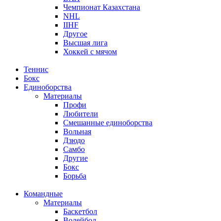
Чемпионат Казахстана
NHL
IIHF
Другое
Высшая лига
Хоккей с мячом
Теннис
Бокс
Единоборства
Материалы
Профи
Любители
Смешанные единоборства
Вольная
Дзюдо
Самбо
Другие
Бокс
Борьба
Командные
Материалы
Баскетбол
Волейбол