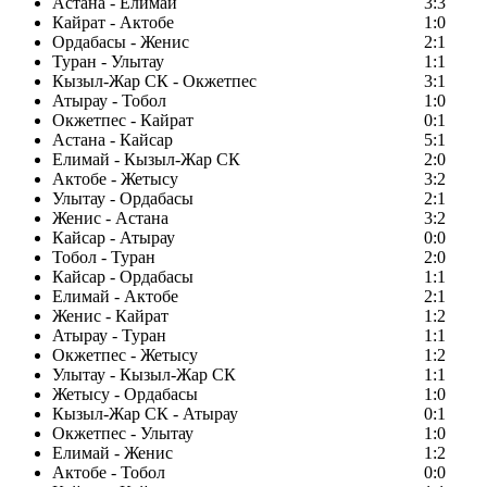
Астана - Елимай
3:3
Кайрат - Актобе
1:0
Ордабасы - Женис
2:1
Туран - Улытау
1:1
Кызыл-Жар СК - Окжетпес
3:1
Атырау - Тобол
1:0
Окжетпес - Кайрат
0:1
Астана - Кайсар
5:1
Елимай - Кызыл-Жар СК
2:0
Актобе - Жетысу
3:2
Улытау - Ордабасы
2:1
Женис - Астана
3:2
Кайсар - Атырау
0:0
Тобол - Туран
2:0
Кайсар - Ордабасы
1:1
Елимай - Актобе
2:1
Женис - Кайрат
1:2
Атырау - Туран
1:1
Окжетпес - Жетысу
1:2
Улытау - Кызыл-Жар СК
1:1
Жетысу - Ордабасы
1:0
Кызыл-Жар СК - Атырау
0:1
Окжетпес - Улытау
1:0
Елимай - Женис
1:2
Актобе - Тобол
0:0