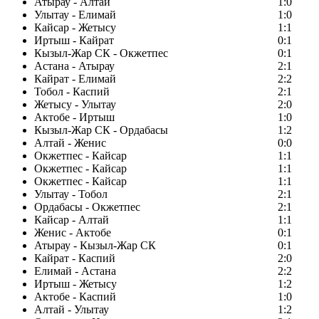
Атырау - Алтай
1:0
Улытау - Елимай
1:0
Кайсар - Жетысу
1:1
Иртыш - Кайрат
0:1
Кызыл-Жар СК - Окжетпес
0:1
Астана - Атырау
2:1
Кайрат - Елимай
2:2
Тобол - Каспий
2:1
Жетысу - Улытау
2:0
Актобе - Иртыш
1:0
Кызыл-Жар СК - Ордабасы
1:2
Алтай - Женис
0:0
Окжетпес - Кайсар
1:1
Окжетпес - Кайсар
1:1
Окжетпес - Кайсар
1:1
Улытау - Тобол
2:1
Ордабасы - Окжетпес
2:1
Кайсар - Алтай
1:1
Женис - Актобе
0:1
Атырау - Кызыл-Жар СК
0:1
Кайрат - Каспий
2:0
Елимай - Астана
2:2
Иртыш - Жетысу
1:2
Актобе - Каспий
1:0
Алтай - Улытау
1:2