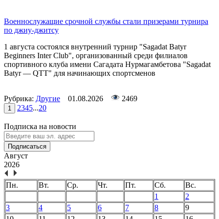
Военнослужащие срочной службы стали призерами турнира
по джиу-джитсу
1 августа состоялся внутренний турнир "Sagadat Batyr
Beginners Inter Club", организованный среди филиалов
спортивного клуба имени Сагадата Нурмагамбетова "Sagadat
Batyr — QTT" для начинающих спортсменов
Рубрика:
Другие
01.08.2026
2469
2
3
4
5
...
20
1
Подписка на новости
Подписаться
Август
2026
Пн.
Вт.
Ср.
Чт.
Пт.
Сб.
Вс.
1
2
3
4
5
6
7
8
9
10
11
12
13
14
15
16