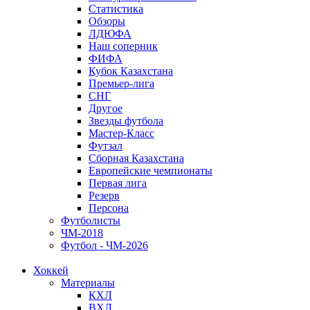
Статистика
Обзоры
ЛДЮФА
Наш соперник
ФИФА
Кубок Казахстана
Премьер-лига
СНГ
Другое
Звезды футбола
Мастер-Класс
Футзал
Сборная Казахстана
Европейские чемпионаты
Первая лига
Резерв
Персона
Футболисты
ЧМ-2018
Футбол - ЧМ-2026
Хоккей
Материалы
КХЛ
ВХЛ