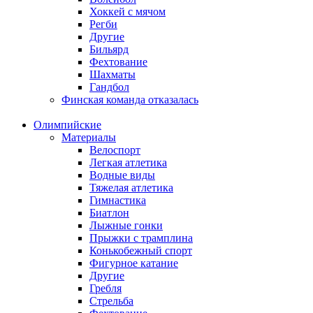
Хоккей с мячом
Регби
Другие
Бильярд
Фехтование
Шахматы
Гандбол
Финская команда отказалась
Олимпийские
Материалы
Велоспорт
Легкая атлетика
Водные виды
Тяжелая атлетика
Гимнастика
Биатлон
Лыжные гонки
Прыжки с трамплина
Конькобежный спорт
Фигурное катание
Другие
Гребля
Стрельба