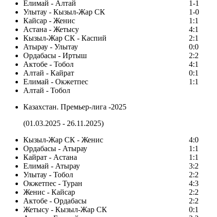
Елимай - Алтай
1-1
Улытау - Кызыл-Жар СК
1-0
Кайсар - Женис
1:1
Астана - Жетысу
4:1
Кызыл-Жар СК - Каспий
2:1
Атырау - Улытау
0:0
Ордабасы - Иртыш
2:2
Актобе - Тобол
4:1
Алтай - Кайрат
0:1
Елимай - Окжетпес
1:1
Алтай - Тобол
Казахстан. Премьер-лига -2025
(01.03.2025 - 26.11.2025)
Кызыл-Жар СК - Женис
4:0
Ордабасы - Атырау
1:1
Кайрат - Астана
1:1
Елимай - Атырау
3:2
Улытау - Тобол
2:2
Окжетпес - Туран
4:3
Женис - Кайсар
2:2
Актобе - Ордабасы
2:2
Жетысу - Кызыл-Жар СК
0:1