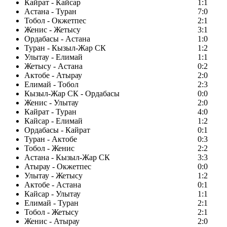
Кайрат - Кайсар
1:1
Астана - Туран
7:0
Тобол - Окжетпес
2:1
Женис - Жетысу
3:1
Ордабасы - Астана
1:0
Туран - Кызыл-Жар СК
1:2
Улытау - Елимай
1:1
Жетысу - Астана
0:2
Актобе - Атырау
2:0
Елимай - Тобол
2:3
Кызыл-Жар СК - Ордабасы
0:0
Женис - Улытау
2:0
Кайрат - Туран
4:0
Кайсар - Елимай
1:2
Ордабасы - Кайрат
0:1
Туран - Актобе
0:3
Тобол - Женис
2:2
Астана - Кызыл-Жар СК
3:3
Атырау - Окжетпес
0:0
Улытау - Жетысу
1:2
Актобе - Астана
0:1
Кайсар - Улытау
1:1
Елимай - Туран
2:1
Тобол - Жетысу
2:1
Женис - Атырау
2:0