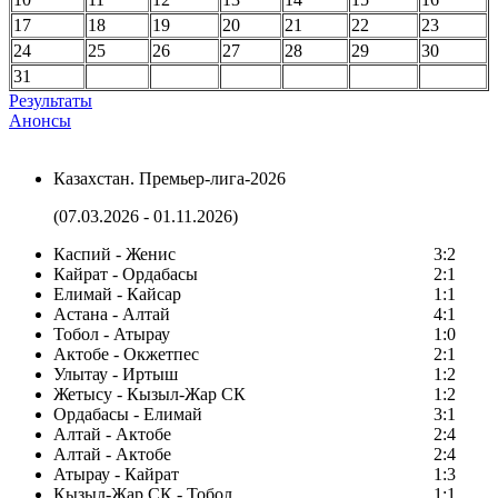
17
18
19
20
21
22
23
24
25
26
27
28
29
30
31
Результаты
Анонсы
Казахстан. Премьер-лига-2026
(07.03.2026 - 01.11.2026)
Каспий - Женис
3:2
Кайрат - Ордабасы
2:1
Елимай - Кайсар
1:1
Астана - Алтай
4:1
Тобол - Атырау
1:0
Актобе - Окжетпес
2:1
Улытау - Иртыш
1:2
Жетысу - Кызыл-Жар СК
1:2
Ордабасы - Елимай
3:1
Алтай - Актобе
2:4
Алтай - Актобе
2:4
Атырау - Кайрат
1:3
Кызыл-Жар СК - Тобол
1:1