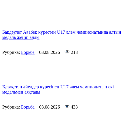
Бақдәулет Ағабек күрестен U17 әлем чемпионатында алтын
медаль жеңіп алды
Рубрика:
Борьба
03.08.2026
218
Қазақстан әйелдер күресінен U17 әлем чемпионатын екі
медальмен аяқтады
Рубрика:
Борьба
03.08.2026
433