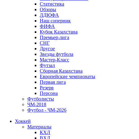
Статистика
Обзоры
ЛДЮФА
Наш соперник
ФИФА
Кубок Казахстана
Премьер-лига
СНГ
Другое
Звезды футбола
Мастер-Класс
Футзал
Сборная Казахстана
Европейские чемпионаты
Первая лига
Резерв
Персона
Футболисты
ЧМ-2018
Футбол - ЧМ-2026
Хоккей
Материалы
КХЛ
ВХЛ