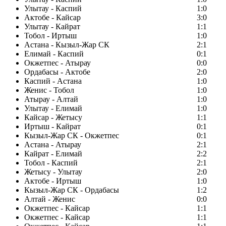
Улытау - Каспий
1:0
Актобе - Кайсар
3:0
Улытау - Кайрат
1:1
Тобол - Иртыш
1:0
Астана - Кызыл-Жар СК
2:1
Елимай - Каспий
0:1
Окжетпес - Атырау
0:0
Ордабасы - Актобе
2:0
Каспий - Астана
1:0
Женис - Тобол
1:0
Атырау - Алтай
1:0
Улытау - Елимай
1:0
Кайсар - Жетысу
1:1
Иртыш - Кайрат
0:1
Кызыл-Жар СК - Окжетпес
0:1
Астана - Атырау
2:1
Кайрат - Елимай
2:2
Тобол - Каспий
2:1
Жетысу - Улытау
2:0
Актобе - Иртыш
1:0
Кызыл-Жар СК - Ордабасы
1:2
Алтай - Женис
0:0
Окжетпес - Кайсар
1:1
Окжетпес - Кайсар
1:1