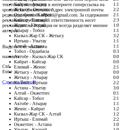
Кайрат - Атырау
1:1
текстовых материалов в интернете гиперссылка на
Жетысу - Окжетпес
2:2
sportinfo.kz обязательна. Адрес электронной почты
Ордабасы - Кайрат
2:1
редакции: sportinfo.official@gmail.com. За содержание
Кайсар - Елимай
2:3
рекламных публикаций ответственность несет
Женис - Каспий
1:0
рекламодатель. Редакция не всегда разделяет мнение
Атырау - Тобол
1:1
авторов.
Кызыл-Жар СК - Жетысу
3:2
Заметили ошибку в тексте?
Иртыш - Улытау
1:1
Алтай - Астана
1:1
Выделите ее мышью и
Тобол - Ордабасы
0:3
нажмите
Актобе - Кызыл-Жар СК
0:0
Кайрат - Кайсар
0:0
Ctrl
Елимай - Женис
2:1
Enter
Жетысу - Атырау
0:0
Жетысу - Атырау
0:0
Сделано Весной
Каспий - Иртыш
2:2
Астана - Улытау
3:0
Алтай - Окжетпес
0:1
Кайсар - Тобол
2:1
Актобе - Атырау
1:1
Женис - Кайрат
1:2
Кызыл-Жар СК - Алтай
1:2
Иртыш - Елимай
2:2
Окжетпес - Астана
1:0
Улытау - Каспий
1:0