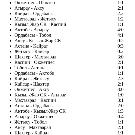
Окжетпес - Шахтер
1:1
Атырау - Аксу
2:1
Кайрат - Ордабасы
2:2
Махтаарал - Жетысу
1:2
Кызыл-Жар СК - Каспий
1:1
Актобе - Атырау
4:0
Ордабасы - Тобол
4:1
Аксу - Кызыл-Жар СК
0:2
Астана - Кайрат
0:3
Жетысу - Кайсар
0:2
Шахтер - Махтаарал
3:0
Каспий - Окжетпес
2:1
Тобол - Астана
0:1
Ордабасы - Актобе
1:1
Кайрат - Жетысу
2:3
Кайсар - Шахтер
2:1
Окжетпес - Аксу
3:0
Кызыл-Жар СК - Атырау
1:0
Махтаарал - Каспий
3:1
Астана - Ордабасы
2:0
Актобе - Кызыл-Жар СК
1:3
Атырау - Окжетпес
0:4
Жетысу - Тобол
1:1
Аксу - Махтаарал
2:1
Шахтер - Кайрат
1:1