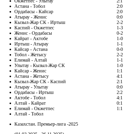
Окжетпес - Улытау
2:1
Астана - Тобол
2:0
Ордабасы - Кайсар
2:0
Атырау - Женис
0:0
Кызыл-Жар СК - Иртыш
2-2
Каспий - Окжетпес
1-3
Женис - Ордабасы
0-2
Кайрат - Актобе
1-0
Иртыш - Атырау
1-1
Кайсар - Астана
0-0
Тобол - Жетысу
2-2
Елимай - Алтай
1-1
Улытау - Кызыл-Жар СК
1-0
Кайсар - Женис
1:1
Астана - Жетысу
4:1
Кызыл-Жар СК - Каспий
2:1
Атырау - Улытау
0:0
Ордабасы - Иртыш
2:2
Актобе - Тобол
4:1
Алтай - Кайрат
0:1
Елимай - Окжетпес
1:1
Алтай - Тобол
Казахстан. Премьер-лига -2025