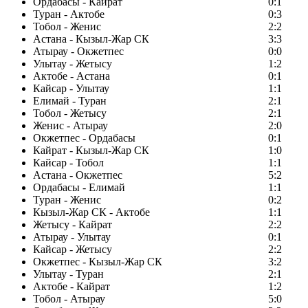
Ордабасы - Кайрат
0:1
Туран - Актобе
0:3
Тобол - Женис
2:2
Астана - Кызыл-Жар СК
3:3
Атырау - Окжетпес
0:0
Улытау - Жетысу
1:2
Актобе - Астана
0:1
Кайсар - Улытау
1:1
Елимай - Туран
2:1
Тобол - Жетысу
2:1
Женис - Атырау
2:0
Окжетпес - Ордабасы
0:1
Кайрат - Кызыл-Жар СК
1:0
Кайсар - Тобол
1:1
Астана - Окжетпес
5:2
Ордабасы - Елимай
1:1
Туран - Женис
0:2
Кызыл-Жар СК - Актобе
1:1
Жетысу - Кайрат
2:2
Атырау - Улытау
0:1
Кайсар - Жетысу
2:2
Окжетпес - Кызыл-Жар СК
3:2
Улытау - Туран
2:1
Актобе - Кайрат
1:2
Тобол - Атырау
5:0