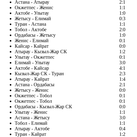
Астана - Атырау
2:1
Окжетпес - Женис
1:1
Актобе - Улытау
1:0
Жетысу - Елимай
0:3
Туран - Астана
1:1
Тобол - Актобе
2:0
Ордабасы - Жетысу
1:0
Женис - Елимай
0:1
Кайсар - Кайрат
0:0
Атырау - Кызыл-Жар СК
1:2
Улытау - Окжетпес
0:1
Елимай - Улытау
3:0
Актобе - Кайсар
4:1
Кызыл-Жар СК - Туран
2:3
Атырау - Кайрат
1:4
Астана - Ордабасы
2:1
Жетысу - Женис
0:0
Окжетпес - Тобол
0:1
Окжетпес - Тобол
0:1
Ордабасы - Кызыл-Жар СК
0:0
Улытау - Женис
1:1
Астана - Жетысу
3:0
Тобол - Елимай
1:1
Атырау - Актобе
0:4
Туран - Кайрат
1:2