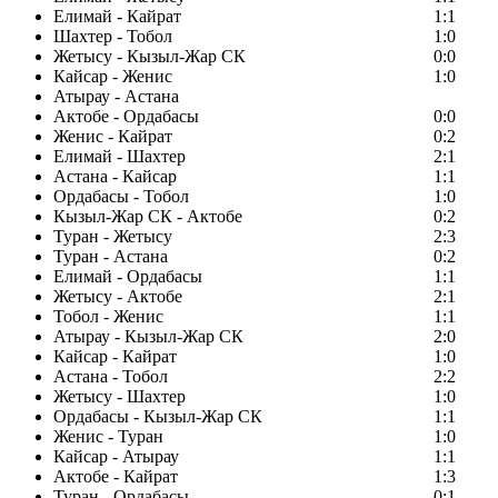
Елимай - Кайрат
1:1
Шахтер - Тобол
1:0
Жетысу - Кызыл-Жар СК
0:0
Кайсар - Женис
1:0
Атырау - Астана
Актобе - Ордабасы
0:0
Женис - Кайрат
0:2
Елимай - Шахтер
2:1
Астана - Кайсар
1:1
Ордабасы - Тобол
1:0
Кызыл-Жар СК - Актобе
0:2
Туран - Жетысу
2:3
Туран - Астана
0:2
Елимай - Ордабасы
1:1
Жетысу - Актобе
2:1
Тобол - Женис
1:1
Атырау - Кызыл-Жар СК
2:0
Кайсар - Кайрат
1:0
Астана - Тобол
2:2
Жетысу - Шахтер
1:0
Ордабасы - Кызыл-Жар СК
1:1
Женис - Туран
1:0
Кайсар - Атырау
1:1
Актобе - Кайрат
1:3
Туран - Ордабасы
0:1