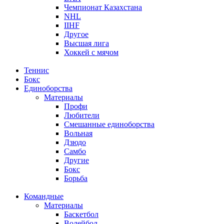
Чемпионат Казахстана
NHL
IIHF
Другое
Высшая лига
Хоккей с мячом
Теннис
Бокс
Единоборства
Материалы
Профи
Любители
Смешанные единоборства
Вольная
Дзюдо
Самбо
Другие
Бокс
Борьба
Командные
Материалы
Баскетбол
Волейбол