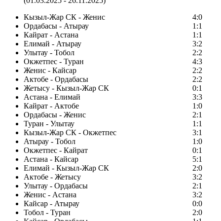
(01.03.2025 - 26.11.2025)
Кызыл-Жар СК - Женис
4:0
Ордабасы - Атырау
1:1
Кайрат - Астана
1:1
Елимай - Атырау
3:2
Улытау - Тобол
2:2
Окжетпес - Туран
4:3
Женис - Кайсар
2:2
Актобе - Ордабасы
2:2
Жетысу - Кызыл-Жар СК
0:1
Астана - Елимай
3:3
Кайрат - Актобе
1:0
Ордабасы - Женис
2:1
Туран - Улытау
1:1
Кызыл-Жар СК - Окжетпес
3:1
Атырау - Тобол
1:0
Окжетпес - Кайрат
0:1
Астана - Кайсар
5:1
Елимай - Кызыл-Жар СК
2:0
Актобе - Жетысу
3:2
Улытау - Ордабасы
2:1
Женис - Астана
3:2
Кайсар - Атырау
0:0
Тобол - Туран
2:0