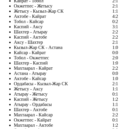
Кайрат - Тобол
2:1
Окжетпес - Жетысу
2:1
Жетысу - Кызыл-Жар СК
1:1
Актобе - Кайрат
4:2
Тобол - Кайсар
0:2
Каспий - Аксу
3:1
Шахтер - Атырау
2:2
Каспий - Актобе
2:2
Аксу - Шахтер
2:1
Кызыл-Жар СК - Астана
1:0
Кайсар - Кайрат
0:0
Тобол - Окжетпес
2:0
Шахтер - Каспий
1:0
Махтаарал - Кайрат
2:2
Астана - Атырау
0:0
Актобе - Кайсар
1:0
Ордабасы - Кызыл-Жар СК
2:1
Жетысу - Аксу
1:1
Атырау - Жетысу
0:1
Каспий - Жетысу
1:2
Атырау - Ордабасы
1:1
Шахтер - Актобе
0:1
Махтаарал - Кайсар
2:2
Окжетпес - Кайрат
0:1
Махтаарал - Актобе
1:2