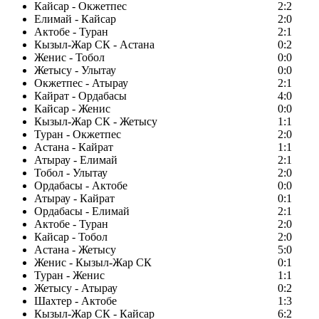
Кайсар - Окжетпес
2:2
Елимай - Кайсар
2:0
Актобе - Туран
2:1
Кызыл-Жар СК - Астана
0:2
Женис - Тобол
0:0
Жетысу - Улытау
0:0
Окжетпес - Атырау
2:1
Кайрат - Ордабасы
4:0
Кайсар - Женис
0:0
Кызыл-Жар СК - Жетысу
1:1
Туран - Окжетпес
2:0
Астана - Кайрат
1:1
Атырау - Елимай
2:1
Тобол - Улытау
2:0
Ордабасы - Актобе
0:0
Атырау - Кайрат
0:1
Ордабасы - Елимай
2:1
Актобе - Туран
2:0
Кайсар - Тобол
2:0
Астана - Жетысу
5:0
Женис - Кызыл-Жар СК
0:1
Туран - Женис
1:1
Жетысу - Атырау
0:2
Шахтер - Актобе
1:3
Кызыл-Жар СК - Кайсар
6:2