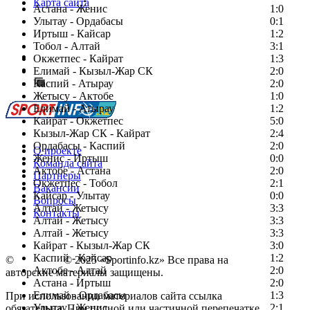
Карта сайта
Астана - Женис
1:0
Улытау - Ордабасы
0:1
Иртыш - Кайсар
1:2
Тобол - Алтай
3:1
Есть идея?
Окжетпес - Кайрат
1:3
Сообщить о мероприятии
Елимай - Кызыл-Жар СК
2:0
Каспий - Атырау
Перейти на старый сайт
2:0
Жетысу - Актобе
1:0
Елимай - Атырау
1:2
Кайрат - Окжетпес
5:0
Кызыл-Жар СК - Кайрат
2:4
Ордабасы - Каспий
2:0
О проекте
Женис - Иртыш
0:0
Команда сайта
Актобе - Астана
2:0
Партнеры
Окжетпес - Тобол
2:1
Вакансии
Кайсар - Улытау
0:0
Вопросы
Алтай - Жетысу
3:3
Контакты
Алтай - Жетысу
3:3
Алтай - Жетысу
3:3
Кайрат - Кызыл-Жар СК
3:0
Каспий - Кайсар
1:2
©
Copyright
© 2025 «Sportinfo.kz» Все права на
Актобе - Алтай
2:0
авторские материалы защищены.
Астана - Иртыш
2:0
Елимай - Ордабасы
1:3
При использовании материалов сайта ссылка
Улытау - Женис
2:1
обязательна. При полной или частичной перепечатке