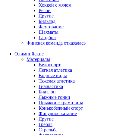
Хоккей с мячом
Регби
Другие
Бильярд
Фехтование
Шахматы
Гандбол
Финская команда отказалась
Олимпийские
Материалы
Велоспорт
Легкая атлетика
Водные виды
Тяжелая атлетика
Гимнастика
Биатлон
Лыжные гонки
Прыжки с трамплина
Конькобежный спорт
Фигурное катание
Другие
Гребля
Стрельба