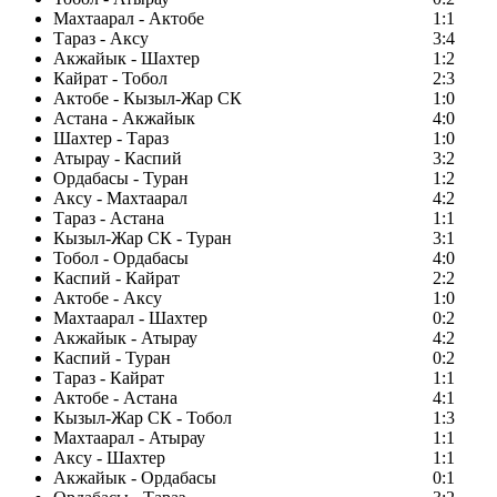
Махтаарал - Актобе
1:1
Тараз - Аксу
3:4
Акжайык - Шахтер
1:2
Кайрат - Тобол
2:3
Актобе - Кызыл-Жар СК
1:0
Астана - Акжайык
4:0
Шахтер - Тараз
1:0
Атырау - Каспий
3:2
Ордабасы - Туран
1:2
Аксу - Махтаарал
4:2
Тараз - Астана
1:1
Кызыл-Жар СК - Туран
3:1
Тобол - Ордабасы
4:0
Каспий - Кайрат
2:2
Актобе - Аксу
1:0
Махтаарал - Шахтер
0:2
Акжайык - Атырау
4:2
Каспий - Туран
0:2
Тараз - Кайрат
1:1
Актобе - Астана
4:1
Кызыл-Жар СК - Тобол
1:3
Махтаарал - Атырау
1:1
Аксу - Шахтер
1:1
Акжайык - Ордабасы
0:1