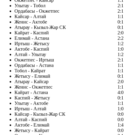
Окжетпес - Кайсар
1:1
Улытау - Тобол
2:1
Ордабасы - Окжетпес
2:1
Кайсар - Алтай
1:1
Женис - Актобе
0:1
Атырау - Кызыл-Жар СК
0:1
Кайрат - Каспий
2:0
Елимай - Астана
2:2
Иртыш - Жетысу
1:2
Актобе - Каспий
1:0
Алтай - Улытау
1:2
Окжетпес - Иртыш
2:1
Ордабасы - Астана
1:1
Тобол - Кайрат
1:1
Жетысу - Елимай
0:1
Атырау - Кайсар
2:0
Женис - Окжетпес
1:1
Кайрат - Астана
4:0
Каспий - Жетысу
0:1
Улытау - Актобе
1:1
Иртыш - Алтай
1:0
Кайсар - Кызыл-Жар СК
0:0
Алтай - Каспий
0:0
Актобе - Елимай
1:4
Жетысу - Кайрат
0:0