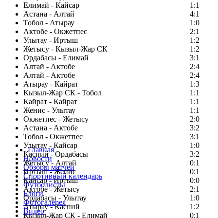
Елимай - Кайсар
1:1
Астана - Алтай
4:1
Тобол - Атырау
1:0
Актобе - Окжетпес
2:1
Улытау - Иртыш
1:2
Жетысу - Кызыл-Жар СК
1:2
Ордабасы - Елимай
3:1
Алтай - Актобе
2:4
Алтай - Актобе
2:4
Атырау - Кайрат
1:3
Кызыл-Жар СК - Тобол
1:1
Кайрат - Кайрат
1:1
Женис - Улытау
1:1
Окжетпес - Жетысу
2:0
Астана - Актобе
3:2
Тобол - Окжетпес
3:1
Улытау - Кайсар
1:0
Главная
Каспий - Ордабасы
3:2
Новости
Жетысу - Алтай
0:1
Обзоры матчей
Иртыш - Женис
0:1
Спортивный календарь
Кайсар - Иртыш
0:0
Футболисты
Актобе - Жетысу
2:1
Блоги
Ордабасы - Улытау
1:0
Фотогалерея
Атырау - Каспий
1:2
Видео
Кызыл-Жар СК - Елимай
0:1