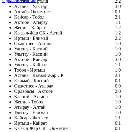
Сделано Весной
Каспий - Иртыш
2:2
Астана - Улытау
3:0
Алтай - Окжетпес
0:1
Кайсар - Тобол
2:1
Актобе - Атырау
1:1
Женис - Кайрат
1:2
Кызыл-Жар СК - Алтай
1:2
Иртыш - Елимай
2:2
Окжетпес - Астана
1:0
Улытау - Каспий
1:0
Улытау - Каспий
1:0
Актобе - Кайсар
3:0
Улытау - Кайрат
1:1
Тобол - Иртыш
1:0
Астана - Кызыл-Жар СК
2:1
Елимай - Каспий
0:1
Окжетпес - Атырау
0:0
Ордабасы - Актобе
2:0
Каспий - Астана
1:0
Женис - Тобол
1:0
Атырау - Алтай
1:0
Улытау - Елимай
1:0
Кайсар - Жетысу
1:1
Иртыш - Кайрат
0:1
Кызыл-Жар СК - Окжетпес
0:1