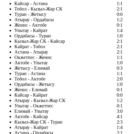
Кайсар - Астана
1:1
Тобол - Кызыл-Жар СК
2:1
Туран - Жетысу
0:0
Атырау - Ордабасы
1:2
Женис - Актобе
0:1
Улытау - Кайрат
1:4
Ордабасы - Туран
1:0
Кызыл-Жар СК - Кайсар
2:1
Кайрат - Тобол
2:1
Астана - Атырау
2:1
Окжетпес - Женис
1:1
Актобе - Улытау
1:0
Жетысу - Елимай
0:3
Туран - Астана
1:1
Тобол - Актобе
2:0
Ордабасы - Жетысу
1:0
Женис - Елимай
0:1
Кайсар - Кайрат
0:0
Атырау - Кызыл-Жар СК
1:2
Улытау - Окжетпес
0:1
Елимай - Улытау
3:0
Актобе - Кайсар
4:1
Кызыл-Жар СК - Туран
2:3
Атырау - Кайрат
1:4
Астана - Ордабасы
2:1