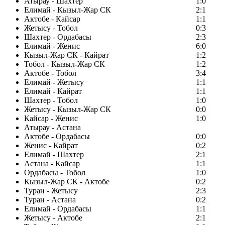
Атырау - Шахтер
1:0
Елимай - Кызыл-Жар СК
2:1
Актобе - Кайсар
1:1
Жетысу - Тобол
0:3
Шахтер - Ордабасы
2:3
Елимай - Женис
6:0
Кызыл-Жар СК - Кайрат
1:2
Тобол - Кызыл-Жар СК
1:2
Актобе - Тобол
3:4
Елимай - Жетысу
1:1
Елимай - Кайрат
1:1
Шахтер - Тобол
1:0
Жетысу - Кызыл-Жар СК
0:0
Кайсар - Женис
1:0
Атырау - Астана
Актобе - Ордабасы
0:0
Женис - Кайрат
0:2
Елимай - Шахтер
2:1
Астана - Кайсар
1:1
Ордабасы - Тобол
1:0
Кызыл-Жар СК - Актобе
0:2
Туран - Жетысу
2:3
Туран - Астана
0:2
Елимай - Ордабасы
1:1
Жетысу - Актобе
2:1