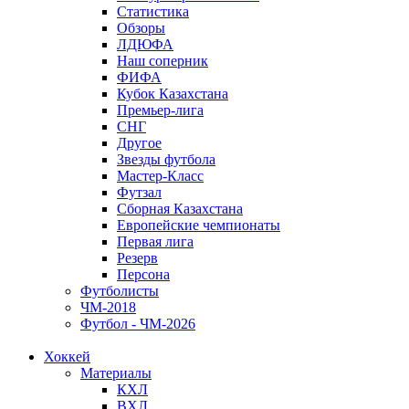
Статистика
Обзоры
ЛДЮФА
Наш соперник
ФИФА
Кубок Казахстана
Премьер-лига
СНГ
Другое
Звезды футбола
Мастер-Класс
Футзал
Сборная Казахстана
Европейские чемпионаты
Первая лига
Резерв
Персона
Футболисты
ЧМ-2018
Футбол - ЧМ-2026
Хоккей
Материалы
КХЛ
ВХЛ