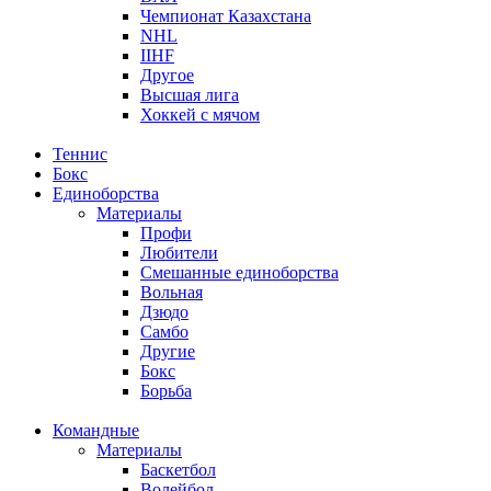
Чемпионат Казахстана
NHL
IIHF
Другое
Высшая лига
Хоккей с мячом
Теннис
Бокс
Единоборства
Материалы
Профи
Любители
Смешанные единоборства
Вольная
Дзюдо
Самбо
Другие
Бокс
Борьба
Командные
Материалы
Баскетбол
Волейбол