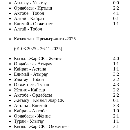
Атырау - Улытау
0:0
Ордабасы - Иртыш
2:2
Актобе - Тобол
4:1
Алтай - Кайрат
0:1
Елимай - Окжетпес
1:1
Алтай - Тобол
Казахстан. Премьер-лига -2025
(01.03.2025 - 26.11.2025)
Кызыл-Жар СК - Женис
4:0
Ордабасы - Атырау
1:1
Кайрат - Астана
1:1
Елимай - Атырау
3:2
Улытау - Тобол
2:2
Окжетпес - Туран
4:3
Женис - Кайсар
2:2
Актобе - Ордабасы
2:2
Жетысу - Кызыл-Жар СК
0:1
Астана - Елимай
3:3
Кайрат - Актобе
1:0
Ордабасы - Женис
2:1
Туран - Улытау
1:1
Кызыл-Жар СК - Окжетпес
3:1