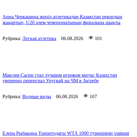
Анна Черкашина жеңіл атлетикадан Қазақстан рекордын
жаңартып, U20 әлем чемпионатының финалына шықты
Рубрика:
Легкая атлетика
06.08.2026
101
Максим Сасин стал лучшим игроком матча: Казахстан
уверенно переиграл Уругвай на ЧМ в Загребе
Рубрика:
Водные виды
06.08.2026
107
Елена Рыбакина Торонтодағы WTA 1000 турнирінің үшінші