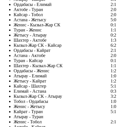
Ордабасы - Елимай
2:1
Актобе - Туран
2:0
Кайсар - Тобол
2:0
Астана - Жетысу
5:0
Женис - Кызыл-Жар СК
0:1
Туран - Женис
1:1
Жетысу - Атырау
0:2
Шахтер - Актобе
1:3
Кызыл-Жар СК - Кайсар
6:2
Ордабасы - Кайрат
2:1
Астана - Актобе
2:0
Туран - Кайсар
0:1
Шахтер - Кызыл-Жар СК
1:1
Ордабасы - Женис
1:2
Атырау - Елимай
1:0
Жетысу - Кайрат
1:2
Кайсар - Шахтер
5:1
Елимай - Астана
0:3
Кызыл-Жар СК - Атырау
3:2
Тобол - Ордабасы
1:0
Женис - Жетысу
1:0
Кайрат - Туран
5:1
Атырау - Туран
Женис - Тобол
2:1
Актобе - Кайрат