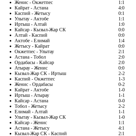
Женис - Окжетпес
1:1
Кайрат - Астана
4:0
Каспий - Жетысу
0:1
Улытау - Актобе
1:1
Иртыш - Алтай
1:0
Кайсар - Кызыл-Жар СК
0:0
Алтай - Каспий
0:0
Актобе - Елимай
1:4
Жетысу - Кайрат
0:0
Окжетпес - Улытау
2:1
Астана - Тобол
2:0
Ордабасы - Кайсар
2:0
Атырау - Женис
0:0
Кызыл-Жар СК - Иртыш
2-2
Каспий - Окжетпес
1-3
Женис - Ордабасы
0-2
Кайрат - Актобе
1-0
Иртыш - Атырау
1-1
Кайсар - Астана
0-0
Тобол - Жетысу
2-2
Елимай - Алтай
1-1
Улытау - Кызыл-Жар СК
1-0
Кайсар - Женис
1:1
Астана - Жетысу
4:1
Кызыл-Жар СК - Каспий
2:1