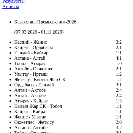
Результаты
Анонсы
Казахстан. Премьер-лига-2026
(07.03.2026 - 01.11.2026)
Каспий - Женис
3:2
Кайрат - Ордабасы
2:1
Елимай - Кайсар
1:1
Астана - Алтай
4:1
Тобол - Атырау
1:0
Актобе - Окжетпес
2:1
Улытау - Иртыш
1:2
Жетысу - Кызыл-Жар СК
1:2
Ордабасы - Елимай
3:1
Алтай - Актобе
2:4
Алтай - Актобе
2:4
Атырау - Кайрат
1:3
Кызыл-Жар СК - Тобол
1:1
Кайрат - Кайрат
1:1
Женис - Улытау
1:1
Окжетпес - Жетысу
2:0
Астана - Актобе
3:2
Тобол - Окжетпес
3:1