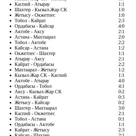
Каспий - Атырау
1:1
Шахтер - Кызыл-Жар СК
1:0
Жетысу - Окжетпес
1:0
Тобол - Кайрат
2:3
Ордабасы - Кайсар
4:0
Актобе - Аксу
2:1
Астана - Махтаарал
2:0
Тобол - Актобе
2:2
Кайсар - Астана
1:2
Окжетпес - Шахтер
1:1
Атырау - Аксу
2:1
Кайрат - Ордабасы
2:2
Махтаарал - Жетысу
1:2
Кызыл-Жар СК - Каспий
1:1
Актобе - Атырау
4:0
Ордабасы - Тобол
4:1
Аксу - Кызыл-Жар СК
0:2
Астана - Кайрат
0:3
Жетысу - Кайсар
0:2
Шахтер - Махтаарал
3:0
Каспий - Окжетпес
2:1
Тобол - Астана
0:1
Ордабасы - Актобе
1:1
Кайрат - Жетысу
2:3
Кайсар - Шахтер
2:1