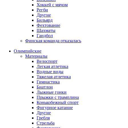
Хоккей с мячом
Регби
Другие
Бильярд
Фехтование
Шахматы
Гандбол
Финская команда отказалась
Олимпийские
Материалы
Велоспорт
Легкая атлетика
Водные виды
Тяжелая атлетика
Гимнастика
Биатлон
Лыжные гонки
Прыжки с трамплина
Конькобежный спорт
Фигурное катание
Другие
Гребля
Стрельба