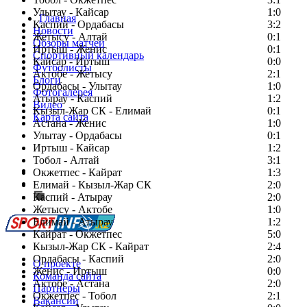
Улытау - Кайсар
1:0
Главная
Каспий - Ордабасы
3:2
Новости
Жетысу - Алтай
0:1
Обзоры матчей
Иртыш - Женис
0:1
Спортивный календарь
Кайсар - Иртыш
0:0
Футболисты
Актобе - Жетысу
2:1
Блоги
Ордабасы - Улытау
1:0
Фотогалерея
Атырау - Каспий
1:2
Видео
Кызыл-Жар СК - Елимай
0:1
Карта сайта
Астана - Женис
1:0
Улытау - Ордабасы
0:1
Иртыш - Кайсар
1:2
Тобол - Алтай
3:1
Есть идея?
Окжетпес - Кайрат
1:3
Сообщить о мероприятии
Елимай - Кызыл-Жар СК
2:0
Каспий - Атырау
Перейти на старый сайт
2:0
Жетысу - Актобе
1:0
Елимай - Атырау
1:2
Кайрат - Окжетпес
5:0
Кызыл-Жар СК - Кайрат
2:4
Ордабасы - Каспий
2:0
О проекте
Женис - Иртыш
0:0
Команда сайта
Актобе - Астана
2:0
Партнеры
Окжетпес - Тобол
2:1
Вакансии