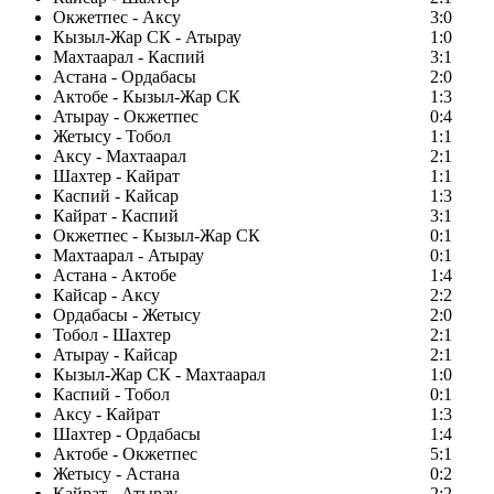
Окжетпес - Аксу
3:0
Кызыл-Жар СК - Атырау
1:0
Махтаарал - Каспий
3:1
Астана - Ордабасы
2:0
Актобе - Кызыл-Жар СК
1:3
Атырау - Окжетпес
0:4
Жетысу - Тобол
1:1
Аксу - Махтаарал
2:1
Шахтер - Кайрат
1:1
Каспий - Кайсар
1:3
Кайрат - Каспий
3:1
Окжетпес - Кызыл-Жар СК
0:1
Махтаарал - Атырау
0:1
Астана - Актобе
1:4
Кайсар - Аксу
2:2
Ордабасы - Жетысу
2:0
Тобол - Шахтер
2:1
Атырау - Кайсар
2:1
Кызыл-Жар СК - Махтаарал
1:0
Каспий - Тобол
0:1
Аксу - Кайрат
1:3
Шахтер - Ордабасы
1:4
Актобе - Окжетпес
5:1
Жетысу - Астана
0:2
Кайрат - Атырау
2:2