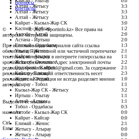
Кайсар - Улытау
0:0
Вопросы
Алтай - Жетысу
3:3
Контакты
Алтай - Жетысу
3:3
Алтай - Жетысу
3:3
Кайрат - Кызыл-Жар СК
3:0
Каспий - Кайсар
1:2
©
Copyright
© 2025 «Sportinfo.kz» Все права на
Актобе - Алтай
2:0
авторские материалы защищены.
Астана - Иртыш
2:0
Елимай - Ордабасы
1:3
При использовании материалов сайта ссылка
Улытау - Женис
2:1
обязательна. При полной или частичной перепечатке
Кайрат - Атырау
1:1
текстовых материалов в интернете гиперссылка на
Жетысу - Окжетпес
2:2
sportinfo.kz обязательна. Адрес электронной почты
Ордабасы - Кайрат
2:1
редакции: sportinfo.official@gmail.com. За содержание
Кайсар - Елимай
2:3
рекламных публикаций ответственность несет
Женис - Каспий
1:0
рекламодатель. Редакция не всегда разделяет мнение
Атырау - Тобол
1:1
авторов.
Кызыл-Жар СК - Жетысу
3:2
Заметили ошибку в тексте?
Иртыш - Улытау
1:1
Алтай - Астана
1:1
Выделите ее мышью и
Тобол - Ордабасы
0:3
нажмите
Актобе - Кызыл-Жар СК
0:0
Кайрат - Кайсар
0:0
Ctrl
Елимай - Женис
2:1
Enter
Жетысу - Атырау
0:0
Жетысу - Атырау
0:0