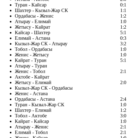
Туран - Кайсар
0:1
Шахтер - Кызыл-Жар СК
1:1
Ордабасы - Женис
1:2
Атырау - Елимай
1:0
Жетысу - Кайрат
1:2
Кайсар - Шахтер
5:1
Елимай - Астана
0:3
Кызыл-Жар СК - Атырау
3:2
Тобол - Ордабасы
1:0
Женис - Жетысу
1:0
Кайрат - Туран
5:1
Атырау - Туран
Женис - Тобол
2:1
Актобе - Кайрат
Жетысу - Елимай
2:0
Кызыл-Жар СК - Ордабасы
Женис - Астана
Ордабасы - Астана
2:4
Туран - Кызыл-Жар СК
1:0
Шахтер - Елимай
1:2
Тобол - Актобе
3:0
Кайрат - Кайсар
1:0
Атырау - Женис
2:1
Елимай - Тобол
2:1
Женис - Кайсар
1:0