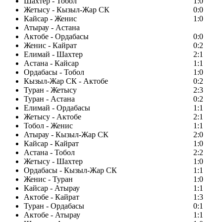
Шахтер - Тобол
1:0
Жетысу - Кызыл-Жар СК
0:0
Кайсар - Женис
1:0
Атырау - Астана
Актобе - Ордабасы
0:0
Женис - Кайрат
0:2
Елимай - Шахтер
2:1
Астана - Кайсар
1:1
Ордабасы - Тобол
1:0
Кызыл-Жар СК - Актобе
0:2
Туран - Жетысу
2:3
Туран - Астана
0:2
Елимай - Ордабасы
1:1
Жетысу - Актобе
2:1
Тобол - Женис
1:1
Атырау - Кызыл-Жар СК
2:0
Кайсар - Кайрат
1:0
Астана - Тобол
2:2
Жетысу - Шахтер
1:0
Ордабасы - Кызыл-Жар СК
1:1
Женис - Туран
1:0
Кайсар - Атырау
1:1
Актобе - Кайрат
1:3
Туран - Ордабасы
0:1
Актобе - Атырау
1:1