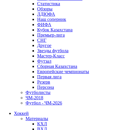
Статистика
Обзоры
ЛДЮФА
Наш соперник
ФИФА
Кубок Казахстана
Премьер-лига
СНГ
Другое
Звезды футбола
Мастер-Класс
Футзал
Сборная Казахстана
Европейские чемпионаты
Первая лига
Резерв
Персона
Футболисты
ЧМ-2018
Футбол - ЧМ-2026
Хоккей
Материалы
КХЛ
ВХЛ