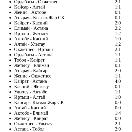
Ордабасы - Окжетпес
2:1
Кайсар - Алтай
1:1
Женис - Актобе
0:1
Атырау - Кызыл-Жар СК
0:1
Кайрат - Каспий
2:0
Елимай - Астана
2:2
Иртыш - Жетысу
1:2
Актобе - Каспий
1:0
Алтай - Улытау
1:2
Окжетпес - Иртыш
2:1
Ордабасы - Астана
1:1
Тобол - Кайрат
1:1
Жетысу - Елимай
0:1
Атырау - Кайсар
2:0
Женис - Окжетпес
1:1
Кайрат - Астана
4:0
Каспий - Жетысу
0:1
Улытау - Актобе
1:1
Иртыш - Алтай
1:0
Кайсар - Кызыл-Жар СК
0:0
Алтай - Каспий
0:0
Актобе - Елимай
1:4
Жетысу - Кайрат
0:0
Окжетпес - Улытау
2:1
Астана - Тобол
2:0