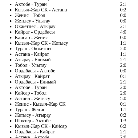
Актобе - Туран
2:1
Кызыл-Жар СК - Астана
0:2
Женис - Тобол
0:0
Жетысу - Улытау
0:0
Окжетпес - Атырау
2:1
Кайрат - Ордабасы
4:0
Кайсар - Женис
0:0
Кызыл-Жар СК - Жетысу
1:1
Туран - Окжетпес
2:0
Астана - Кайрат
1:1
Атырау - Елимай
2:1
Тобол - Улытау
2:0
Ордабасы - Актобе
0:0
Атырау - Кайрат
0:1
Ордабасы - Елимай
2:1
Актобе - Туран
2:0
Кайсар - Тобол
2:0
Астана - Жетысу
5:0
Женис - Кызыл-Жар СК
0:1
Туран - Женис
1:1
Жетысу - Атырау
0:2
Шахтер - Актобе
1:3
Кызыл-Жар СК - Кайсар
6:2
Ордабасы - Кайрат
2:1
Астана - Актобе
2:0