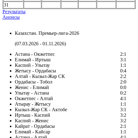
31
Результаты
Анонсы
Казахстан. Премьер-лига-2026
(07.03.2026 - 01.11.2026)
Астана - Окжетпес
2:1
Елимай - Иртыш
3:1
Каспий - Улытау
1:1
Жетысу - Ордабасы
0:4
Алтай - Кызыл-Жар СК
2:2
Ордабасы - Тобол
2:0
Женис - Елимай
0:0
Улытау - Астана
0:2
Окжетпес - Алтай
4:1
Атырау - Жетысу
1:1
Кызыл-Жар СК - Актобе
3:1
Иртыш - Каспий
3:2
Каспий - Женис
3:2
Кайрат - Ордабасы
2:1
Елимай - Кайсар
1:1
Астана - Алтай
4:1