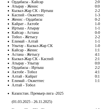
Ордабасы - Кайсар
2:0
Атырау - Женис
0:0
Кызыл-Жар СК - Иртыш
2-2
Каспий - Окжетпес
1-3
Женис - Ордабасы
0-2
Кайрат - Актобе
1-0
Иртыш - Атырау
1-1
Кайсар - Астана
0-0
Тобол - Жетысу
2-2
Елимай - Алтай
1-1
Улытау - Кызыл-Жар СК
1-0
Кайсар - Женис
1:1
Астана - Жетысу
4:1
Кызыл-Жар СК - Каспий
2:1
Атырау - Улытау
0:0
Ордабасы - Иртыш
2:2
Актобе - Тобол
4:1
Алтай - Кайрат
0:1
Елимай - Окжетпес
1:1
Алтай - Тобол
Казахстан. Премьер-лига -2025
(01.03.2025 - 26.11.2025)