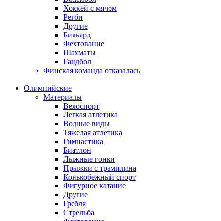
Хоккей с мячом
Регби
Другие
Бильярд
Фехтование
Шахматы
Гандбол
Финская команда отказалась
Олимпийские
Материалы
Велоспорт
Легкая атлетика
Водные виды
Тяжелая атлетика
Гимнастика
Биатлон
Лыжные гонки
Прыжки с трамплина
Конькобежный спорт
Фигурное катание
Другие
Гребля
Стрельба