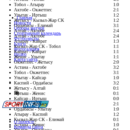
Тобол - Атырау
1:0
Актобе - Окжетпес
2:1
Улытау - Иртыш
1:2
Главная
Жетысу - Кызыл-Жар СК
1:2
Новости
Ордабасы - Елимай
3:1
Обзоры матчей
Алтай - Актобе
2:4
Спортивный календарь
Алтай - Актобе
2:4
Футболисты
Атырау - Кайрат
1:3
Блоги
Кызыл-Жар СК - Тобол
1:1
Фотогалерея
Кайрат - Кайрат
1:1
Видео
Женис - Улытау
1:1
Карта сайта
Окжетпес - Жетысу
2:0
Астана - Актобе
3:2
Тобол - Окжетпес
3:1
Улытау - Кайсар
1:0
Есть идея?
Каспий - Ордабасы
3:2
Сообщить о мероприятии
Жетысу - Алтай
0:1
Иртыш - Женис
Перейти на старый сайт
0:1
Кайсар - Иртыш
0:0
Актобе - Жетысу
2:1
Ордабасы - Улытау
1:0
Атырау - Каспий
1:2
Кызыл-Жар СК - Елимай
0:1
О проекте
Астана - Женис
1:0
Команда сайта
Улытау - Ордабасы
0:1