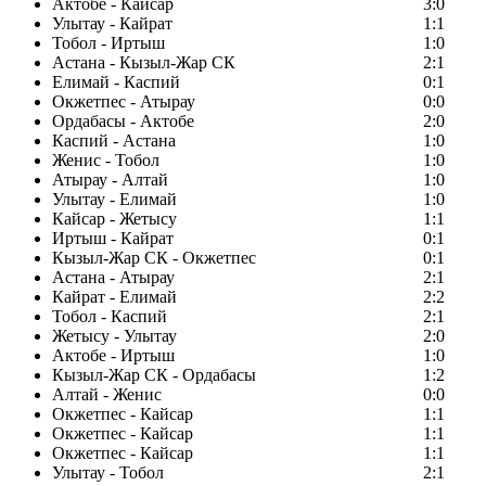
Актобе - Кайсар
3:0
Улытау - Кайрат
1:1
Тобол - Иртыш
1:0
Астана - Кызыл-Жар СК
2:1
Елимай - Каспий
0:1
Окжетпес - Атырау
0:0
Ордабасы - Актобе
2:0
Каспий - Астана
1:0
Женис - Тобол
1:0
Атырау - Алтай
1:0
Улытау - Елимай
1:0
Кайсар - Жетысу
1:1
Иртыш - Кайрат
0:1
Кызыл-Жар СК - Окжетпес
0:1
Астана - Атырау
2:1
Кайрат - Елимай
2:2
Тобол - Каспий
2:1
Жетысу - Улытау
2:0
Актобе - Иртыш
1:0
Кызыл-Жар СК - Ордабасы
1:2
Алтай - Женис
0:0
Окжетпес - Кайсар
1:1
Окжетпес - Кайсар
1:1
Окжетпес - Кайсар
1:1
Улытау - Тобол
2:1