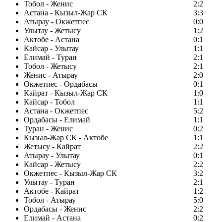
Тобол - Женис
2:2
Астана - Кызыл-Жар СК
3:3
Атырау - Окжетпес
0:0
Улытау - Жетысу
1:2
Актобе - Астана
0:1
Кайсар - Улытау
1:1
Елимай - Туран
2:1
Тобол - Жетысу
2:1
Женис - Атырау
2:0
Окжетпес - Ордабасы
0:1
Кайрат - Кызыл-Жар СК
1:0
Кайсар - Тобол
1:1
Астана - Окжетпес
5:2
Ордабасы - Елимай
1:1
Туран - Женис
0:2
Кызыл-Жар СК - Актобе
1:1
Жетысу - Кайрат
2:2
Атырау - Улытау
0:1
Кайсар - Жетысу
2:2
Окжетпес - Кызыл-Жар СК
3:2
Улытау - Туран
2:1
Актобе - Кайрат
1:2
Тобол - Атырау
5:0
Ордабасы - Женис
2:2
Елимай - Астана
0:2