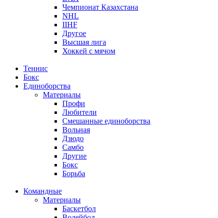
Чемпионат Казахстана
NHL
IIHF
Другое
Высшая лига
Хоккей с мячом
Теннис
Бокс
Единоборства
Материалы
Профи
Любители
Смешанные единоборства
Вольная
Дзюдо
Самбо
Другие
Бокс
Борьба
Командные
Материалы
Баскетбол
Волейбол