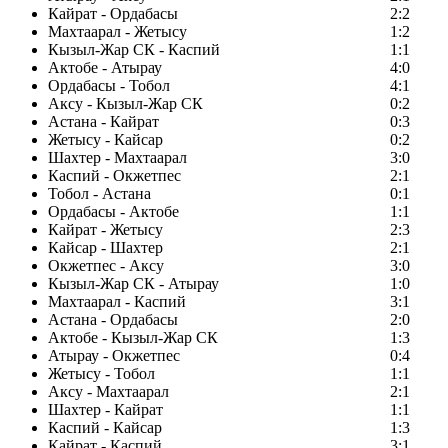
Кайрат - Ордабасы
2:2
Махтаарал - Жетысу
1:2
Кызыл-Жар СК - Каспий
1:1
Актобе - Атырау
4:0
Ордабасы - Тобол
4:1
Аксу - Кызыл-Жар СК
0:2
Астана - Кайрат
0:3
Жетысу - Кайсар
0:2
Шахтер - Махтаарал
3:0
Каспий - Окжетпес
2:1
Тобол - Астана
0:1
Ордабасы - Актобе
1:1
Кайрат - Жетысу
2:3
Кайсар - Шахтер
2:1
Окжетпес - Аксу
3:0
Кызыл-Жар СК - Атырау
1:0
Махтаарал - Каспий
3:1
Астана - Ордабасы
2:0
Актобе - Кызыл-Жар СК
1:3
Атырау - Окжетпес
0:4
Жетысу - Тобол
1:1
Аксу - Махтаарал
2:1
Шахтер - Кайрат
1:1
Каспий - Кайсар
1:3
Кайрат - Каспий
3:1