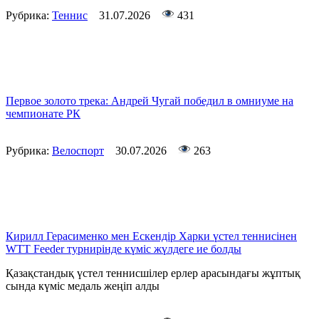
Рубрика:
Теннис
31.07.2026
431
Первое золото трека: Андрей Чугай победил в омниуме на
чемпионате РК
Рубрика:
Велоспорт
30.07.2026
263
Кирилл Герасименко мен Ескендір Харки үстел теннисінен
WTT Feeder турнирінде күміс жүлдеге ие болды
Қазақстандық үстел теннисшілер ерлер арасындағы жұптық
сында күміс медаль жеңіп алды