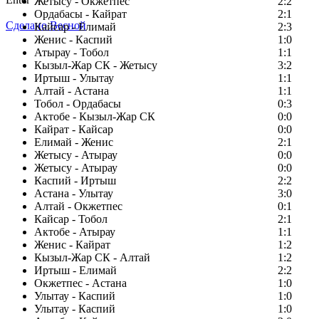
Жетысу - Окжетпес
2:2
Ордабасы - Кайрат
2:1
Сделано Весной
Кайсар - Елимай
2:3
Женис - Каспий
1:0
Атырау - Тобол
1:1
Кызыл-Жар СК - Жетысу
3:2
Иртыш - Улытау
1:1
Алтай - Астана
1:1
Тобол - Ордабасы
0:3
Актобе - Кызыл-Жар СК
0:0
Кайрат - Кайсар
0:0
Елимай - Женис
2:1
Жетысу - Атырау
0:0
Жетысу - Атырау
0:0
Каспий - Иртыш
2:2
Астана - Улытау
3:0
Алтай - Окжетпес
0:1
Кайсар - Тобол
2:1
Актобе - Атырау
1:1
Женис - Кайрат
1:2
Кызыл-Жар СК - Алтай
1:2
Иртыш - Елимай
2:2
Окжетпес - Астана
1:0
Улытау - Каспий
1:0
Улытау - Каспий
1:0