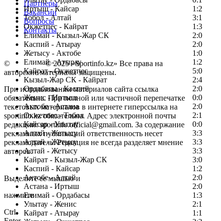
Партнеры
Иртыш - Кайсар
1:2
Вакансии
Тобол - Алтай
3:1
Вопросы
Окжетпес - Кайрат
1:3
Контакты
Елимай - Кызыл-Жар СК
2:0
Каспий - Атырау
2:0
Жетысу - Актобе
1:0
Елимай - Атырау
1:2
©
Copyright
© 2025 «Sportinfo.kz» Все права на
Кайрат - Окжетпес
5:0
авторские материалы защищены.
Кызыл-Жар СК - Кайрат
2:4
Ордабасы - Каспий
2:0
При использовании материалов сайта ссылка
Женис - Иртыш
0:0
обязательна. При полной или частичной перепечатке
Актобе - Астана
2:0
текстовых материалов в интернете гиперссылка на
Окжетпес - Тобол
2:1
sportinfo.kz обязательна. Адрес электронной почты
Кайсар - Улытау
0:0
редакции: sportinfo.official@gmail.com. За содержание
Алтай - Жетысу
3:3
рекламных публикаций ответственность несет
Алтай - Жетысу
3:3
рекламодатель. Редакция не всегда разделяет мнение
Алтай - Жетысу
3:3
авторов.
Кайрат - Кызыл-Жар СК
3:0
Заметили ошибку в тексте?
Каспий - Кайсар
1:2
Актобе - Алтай
2:0
Выделите ее мышью и
Астана - Иртыш
2:0
нажмите
Елимай - Ордабасы
1:3
Улытау - Женис
2:1
Ctrl
Кайрат - Атырау
1:1
Enter