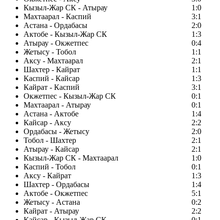
Кызыл-Жар СК - Атырау
1:0
Махтаарал - Каспий
3:1
Астана - Ордабасы
2:0
Актобе - Кызыл-Жар СК
1:3
Атырау - Окжетпес
0:4
Жетысу - Тобол
1:1
Аксу - Махтаарал
2:1
Шахтер - Кайрат
1:1
Каспий - Кайсар
1:3
Кайрат - Каспий
3:1
Окжетпес - Кызыл-Жар СК
0:1
Махтаарал - Атырау
0:1
Астана - Актобе
1:4
Кайсар - Аксу
2:2
Ордабасы - Жетысу
2:0
Тобол - Шахтер
2:1
Атырау - Кайсар
2:1
Кызыл-Жар СК - Махтаарал
1:0
Каспий - Тобол
0:1
Аксу - Кайрат
1:3
Шахтер - Ордабасы
1:4
Актобе - Окжетпес
5:1
Жетысу - Астана
0:2
Кайрат - Атырау
2:2
Кайсар - Кызыл-Жар СК
0:1