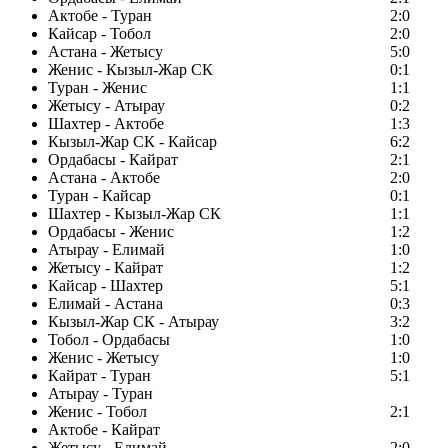
Актобе - Туран
2:0
Кайсар - Тобол
2:0
Астана - Жетысу
5:0
Женис - Кызыл-Жар СК
0:1
Туран - Женис
1:1
Жетысу - Атырау
0:2
Шахтер - Актобе
1:3
Кызыл-Жар СК - Кайсар
6:2
Ордабасы - Кайрат
2:1
Астана - Актобе
2:0
Туран - Кайсар
0:1
Шахтер - Кызыл-Жар СК
1:1
Ордабасы - Женис
1:2
Атырау - Елимай
1:0
Жетысу - Кайрат
1:2
Кайсар - Шахтер
5:1
Елимай - Астана
0:3
Кызыл-Жар СК - Атырау
3:2
Тобол - Ордабасы
1:0
Женис - Жетысу
1:0
Кайрат - Туран
5:1
Атырау - Туран
Женис - Тобол
2:1
Актобе - Кайрат
Жетысу - Елимай
2:0