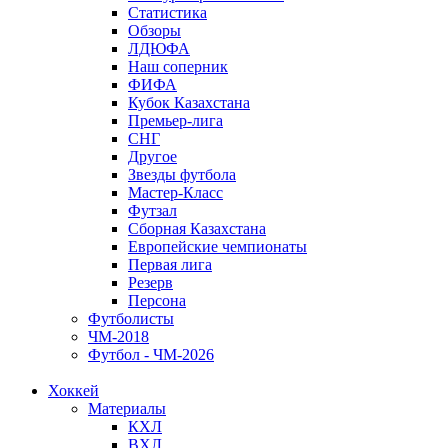
Статистика
Обзоры
ЛДЮФА
Наш соперник
ФИФА
Кубок Казахстана
Премьер-лига
СНГ
Другое
Звезды футбола
Мастер-Класс
Футзал
Сборная Казахстана
Европейские чемпионаты
Первая лига
Резерв
Персона
Футболисты
ЧМ-2018
Футбол - ЧМ-2026
Хоккей
Материалы
КХЛ
ВХЛ