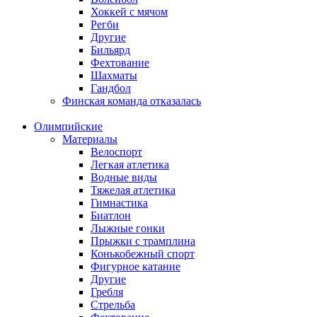
Хоккей с мячом
Регби
Другие
Бильярд
Фехтование
Шахматы
Гандбол
Финская команда отказалась
Олимпийские
Материалы
Велоспорт
Легкая атлетика
Водные виды
Тяжелая атлетика
Гимнастика
Биатлон
Лыжные гонки
Прыжки с трамплина
Конькобежный спорт
Фигурное катание
Другие
Гребля
Стрельба