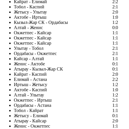
Кайрат - Елимай
2:2
Тобол - Каспий
2:1
Жетысу - Улытау
2:0
Актобе - Иртыш
1:0
Кызыл-Жар СК - Ордабасы
1:2
Алтай - Женис
0:0
Окжетпес - Кайсар
1:1
Окжетпес - Кайсар
1:1
Окжетпес - Кайсар
1:1
Улытау - Тобол
2:1
Ордабасы - Окжетпес
2:1
Кайсар - Алтай
1:1
Женис - Актобе
0:1
Атырау - Кызыл-Жар СК
0:1
Кайрат - Каспий
2:0
Елимай - Астана
2:2
Иртыш - Жетысу
1:2
Актобе - Каспий
1:0
Алтай - Улытау
1:2
Окжетпес - Иртыш
2:1
Ордабасы - Астана
1:1
Тобол - Кайрат
1:1
Жетысу - Елимай
0:1
Атырау - Кайсар
2:0
Женис - Окжетпес
1:1