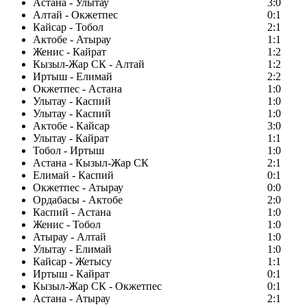
Астана - Улытау
3:0
Алтай - Окжетпес
0:1
Кайсар - Тобол
2:1
Актобе - Атырау
1:1
Женис - Кайрат
1:2
Кызыл-Жар СК - Алтай
1:2
Иртыш - Елимай
2:2
Окжетпес - Астана
1:0
Улытау - Каспий
1:0
Улытау - Каспий
1:0
Актобе - Кайсар
3:0
Улытау - Кайрат
1:1
Тобол - Иртыш
1:0
Астана - Кызыл-Жар СК
2:1
Елимай - Каспий
0:1
Окжетпес - Атырау
0:0
Ордабасы - Актобе
2:0
Каспий - Астана
1:0
Женис - Тобол
1:0
Атырау - Алтай
1:0
Улытау - Елимай
1:0
Кайсар - Жетысу
1:1
Иртыш - Кайрат
0:1
Кызыл-Жар СК - Окжетпес
0:1
Астана - Атырау
2:1