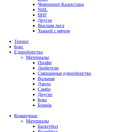
Чемпионат Казахстана
NHL
IIHF
Другое
Высшая лига
Хоккей с мячом
Теннис
Бокс
Единоборства
Материалы
Профи
Любители
Смешанные единоборства
Вольная
Дзюдо
Самбо
Другие
Бокс
Борьба
Командные
Материалы
Баскетбол
Волейбол