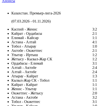
Анонсы
Казахстан. Премьер-лига-2026
(07.03.2026 - 01.11.2026)
Каспий - Женис
3:2
Кайрат - Ордабасы
2:1
Елимай - Кайсар
1:1
Астана - Алтай
4:1
Тобол - Атырау
1:0
Актобе - Окжетпес
2:1
Улытау - Иртыш
1:2
Жетысу - Кызыл-Жар СК
1:2
Ордабасы - Елимай
3:1
Алтай - Актобе
2:4
Алтай - Актобе
2:4
Атырау - Кайрат
1:3
Кызыл-Жар СК - Тобол
1:1
Кайрат - Кайрат
1:1
Женис - Улытау
1:1
Окжетпес - Жетысу
2:0
Астана - Актобе
3:2
Тобол - Окжетпес
3:1
Улытау - Кайсар
1:0