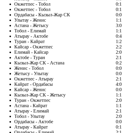
Окжетпес - Тобол
0:1
Окжетпес - Тобол
0:1
Ордабасы - Кызыл-Жар СК
0:0
Улытау - Женис
1:1
Астана - Жетысу
3:0
Тобол - Елимай
1:1
Атырау - Актобе
0:4
Туран - Кайрат
1:2
Кайсар - Окжетпес
2:2
Елимай - Кайсар
2:0
Актобе - Туран
2:1
Кызыл-Жар СК - Астана
0:2
Женис - Тобол
0:0
Жетысу - Улытау
0:0
Окжетпес - Атырау
2:1
Кайрат - Ордабасы
4:0
Кайсар - Женис
0:0
Кызыл-Жар СК - Жетысу
1:1
Туран - Окжетпес
2:0
Астана - Кайрат
1:1
Атырау - Елимай
2:1
Тобол - Улытау
2:0
Ордабасы - Актобе
0:0
Атырау - Кайрат
0:1
Ордабасы - Елимай
2:1