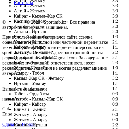
Алтай - Жетысу
3:3
Контакты
Алтай - Жетысу
3:3
Алтай - Жетысу
3:3
Кайрат - Кызыл-Жар СК
3:0
Каспий - Кайсар
1:2
©
Copyright
© 2025 «Sportinfo.kz» Все права на
Актобе - Алтай
2:0
авторские материалы защищены.
Астана - Иртыш
2:0
Елимай - Ордабасы
1:3
При использовании материалов сайта ссылка
Улытау - Женис
2:1
обязательна. При полной или частичной перепечатке
Кайрат - Атырау
1:1
текстовых материалов в интернете гиперссылка на
Жетысу - Окжетпес
2:2
sportinfo.kz обязательна. Адрес электронной почты
Ордабасы - Кайрат
2:1
редакции: sportinfo.official@gmail.com. За содержание
Кайсар - Елимай
2:3
рекламных публикаций ответственность несет
Женис - Каспий
1:0
рекламодатель. Редакция не всегда разделяет мнение
Атырау - Тобол
1:1
авторов.
Кызыл-Жар СК - Жетысу
3:2
Заметили ошибку в тексте?
Иртыш - Улытау
1:1
Алтай - Астана
1:1
Выделите ее мышью и
Тобол - Ордабасы
0:3
нажмите
Актобе - Кызыл-Жар СК
0:0
Кайрат - Кайсар
0:0
Ctrl
Елимай - Женис
2:1
Enter
Жетысу - Атырау
0:0
Жетысу - Атырау
0:0
Сделано Весной
Каспий - Иртыш
2:2