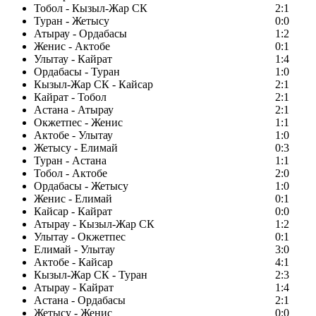
Тобол - Кызыл-Жар СК
2:1
Туран - Жетысу
0:0
Атырау - Ордабасы
1:2
Женис - Актобе
0:1
Улытау - Кайрат
1:4
Ордабасы - Туран
1:0
Кызыл-Жар СК - Кайсар
2:1
Кайрат - Тобол
2:1
Астана - Атырау
2:1
Окжетпес - Женис
1:1
Актобе - Улытау
1:0
Жетысу - Елимай
0:3
Туран - Астана
1:1
Тобол - Актобе
2:0
Ордабасы - Жетысу
1:0
Женис - Елимай
0:1
Кайсар - Кайрат
0:0
Атырау - Кызыл-Жар СК
1:2
Улытау - Окжетпес
0:1
Елимай - Улытау
3:0
Актобе - Кайсар
4:1
Кызыл-Жар СК - Туран
2:3
Атырау - Кайрат
1:4
Астана - Ордабасы
2:1
Жетысу - Женис
0:0