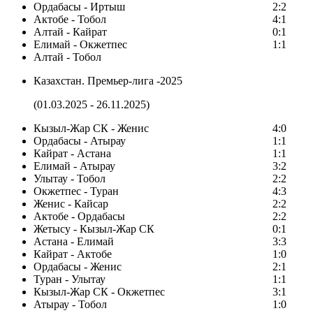
Ордабасы - Иртыш
2:2
Актобе - Тобол
4:1
Алтай - Кайрат
0:1
Елимай - Окжетпес
1:1
Алтай - Тобол
Казахстан. Премьер-лига -2025
(01.03.2025 - 26.11.2025)
Кызыл-Жар СК - Женис
4:0
Ордабасы - Атырау
1:1
Кайрат - Астана
1:1
Елимай - Атырау
3:2
Улытау - Тобол
2:2
Окжетпес - Туран
4:3
Женис - Кайсар
2:2
Актобе - Ордабасы
2:2
Жетысу - Кызыл-Жар СК
0:1
Астана - Елимай
3:3
Кайрат - Актобе
1:0
Ордабасы - Женис
2:1
Туран - Улытау
1:1
Кызыл-Жар СК - Окжетпес
3:1
Атырау - Тобол
1:0