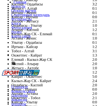
Главная
Каспий - Ордабасы
3:2
Новости
Жетысу - Алтай
0:1
Обзоры матчей
Иртыш - Женис
0:1
Спортивный календарь
Кайсар - Иртыш
0:0
Футболисты
Актобе - Жетысу
2:1
Блоги
Ордабасы - Улытау
1:0
Фотогалерея
Атырау - Каспий
1:2
Видео
Кызыл-Жар СК - Елимай
0:1
Карта сайта
Астана - Женис
1:0
Улытау - Ордабасы
0:1
Иртыш - Кайсар
1:2
Тобол - Алтай
3:1
Есть идея?
Окжетпес - Кайрат
1:3
Сообщить о мероприятии
Елимай - Кызыл-Жар СК
2:0
Каспий - Атырау
Перейти на старый сайт
2:0
Жетысу - Актобе
1:0
Елимай - Атырау
1:2
Кайрат - Окжетпес
5:0
Кызыл-Жар СК - Кайрат
2:4
Ордабасы - Каспий
2:0
О проекте
Женис - Иртыш
0:0
Команда сайта
Актобе - Астана
2:0
Партнеры
Окжетпес - Тобол
2:1
Вакансии
Кайсар - Улытау
0:0
Вопросы