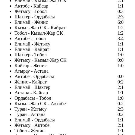
Елимай - Кызыл-Жар СК
2:1
Актобе - Кайсар
1:1
Жетысу - Тобол
0:3
Шахтер - Ордабасы
2:3
Елимай - Женис
6:0
Кызыл-Жар СК - Кайрат
1:2
Тобол - Кызыл-Жар СК
1:2
Актобе - Тобол
3:4
Елимай - Жетысу
1:1
Елимай - Кайрат
1:1
Шахтер - Тобол
1:0
Жетысу - Кызыл-Жар СК
0:0
Кайсар - Женис
1:0
Атырау - Астана
Актобе - Ордабасы
0:0
Женис - Кайрат
0:2
Елимай - Шахтер
2:1
Астана - Кайсар
1:1
Ордабасы - Тобол
1:0
Кызыл-Жар СК - Актобе
0:2
Туран - Жетысу
2:3
Туран - Астана
0:2
Елимай - Ордабасы
1:1
Жетысу - Актобе
2:1
Тобол - Женис
1:1