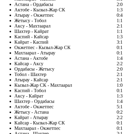
Астана - Ордабасы
2:0
Актобе - Кызыл-Жар СК
1:3
Атырау - Окжетпес
0:4
Жетысу - Тобол
1:1
Аксу - Махтаарал
2:1
Шахтер - Кайрат
1:1
Каспий - Кайсар
1:3
Кайрат - Каспий
3:1
Окжетпес - Кызыл-Жар СК
0:1
Махтаарал - Атырау
0:1
Астана - Актобе
1:4
Кайсар - Аксу
2:2
Ордабасы - Жетысу
2:0
Тобол - Шахтер
2:1
Атырау - Кайсар
2:1
Кызыл-Жар СК - Махтаарал
1:0
Каспий - Тобол
0:1
Аксу - Кайрат
1:3
Шахтер - Ордабасы
1:4
Актобе - Окжетпес
5:1
Жетысу - Астана
0:2
Кайрат - Атырау
2:2
Кайсар - Кызыл-Жар СК
0:1
Махтаарал - Окжетпес
0:1
Астана - Шахтер
2:1