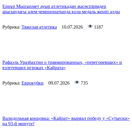
Ернұр Мырзахмет ауыр атлетикадан жасөспірімдер
арасындағы әлем чемпионатында қола медаль жеңіп алды
Рубрика:
Тяжелая атлетика
10.07.2026
1187
Рафаэль Уразбахтин о травмированных, «перегоревших» и
взлетевших игроках «Кайрата»
Рубрика:
Еврокубки
09.07.2026
735
Валидольная концовка: «Кайрат» вырвал победу у «Сутьески»
на 93-й минуте!