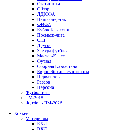
Статистика
Обзоры
ЛДЮФА
Наш соперник
ФИФА
Кубок Казахстана
Премьер-лига
СНГ
Другое
Звезды футбола
Мастер-Класс
Футзал
Сборная Казахстана
Европейские чемпионаты
Первая лига
Резерв
Персона
Футболисты
ЧМ-2018
Футбол - ЧМ-2026
Хоккей
Материалы
КХЛ
ВХЛ