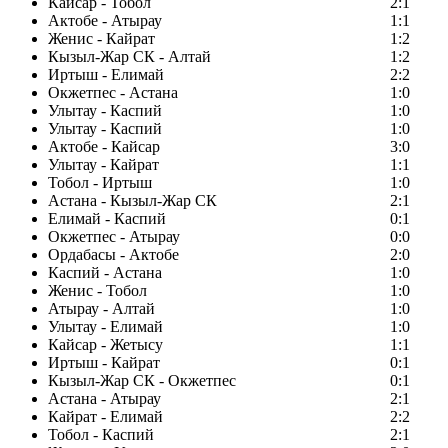
Кайсар - Тобол
2:1
Актобе - Атырау
1:1
Женис - Кайрат
1:2
Кызыл-Жар СК - Алтай
1:2
Иртыш - Елимай
2:2
Окжетпес - Астана
1:0
Улытау - Каспий
1:0
Улытау - Каспий
1:0
Актобе - Кайсар
3:0
Улытау - Кайрат
1:1
Тобол - Иртыш
1:0
Астана - Кызыл-Жар СК
2:1
Елимай - Каспий
0:1
Окжетпес - Атырау
0:0
Ордабасы - Актобе
2:0
Каспий - Астана
1:0
Женис - Тобол
1:0
Атырау - Алтай
1:0
Улытау - Елимай
1:0
Кайсар - Жетысу
1:1
Иртыш - Кайрат
0:1
Кызыл-Жар СК - Окжетпес
0:1
Астана - Атырау
2:1
Кайрат - Елимай
2:2
Тобол - Каспий
2:1