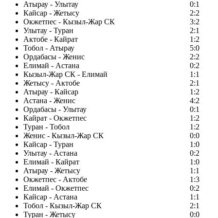
Атырау - Улытау
0:1
Кайсар - Жетысу
2:2
Окжетпес - Кызыл-Жар СК
3:2
Улытау - Туран
2:1
Актобе - Кайрат
1:2
Тобол - Атырау
5:0
Ордабасы - Женис
2:2
Елимай - Астана
0:2
Кызыл-Жар СК - Елимай
1:1
Жетысу - Актобе
2:1
Атырау - Кайсар
1:2
Астана - Женис
4:2
Ордабасы - Улытау
0:1
Кайрат - Окжетпес
1:2
Туран - Тобол
1:2
Женис - Кызыл-Жар СК
0:0
Кайсар - Туран
1:0
Улытау - Астана
0:2
Елимай - Кайрат
1:0
Атырау - Жетысу
1:1
Окжетпес - Актобе
1:3
Елимай - Окжетпес
0:2
Кайсар - Астана
1:1
Тобол - Кызыл-Жар СК
2:1
Туран - Жетысу
0:0