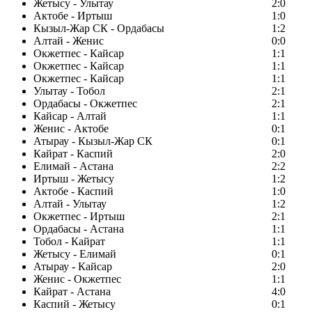
Жетысу - Улытау
2:0
Актобе - Иртыш
1:0
Кызыл-Жар СК - Ордабасы
1:2
Алтай - Женис
0:0
Окжетпес - Кайсар
1:1
Окжетпес - Кайсар
1:1
Окжетпес - Кайсар
1:1
Улытау - Тобол
2:1
Ордабасы - Окжетпес
2:1
Кайсар - Алтай
1:1
Женис - Актобе
0:1
Атырау - Кызыл-Жар СК
0:1
Кайрат - Каспий
2:0
Елимай - Астана
2:2
Иртыш - Жетысу
1:2
Актобе - Каспий
1:0
Алтай - Улытау
1:2
Окжетпес - Иртыш
2:1
Ордабасы - Астана
1:1
Тобол - Кайрат
1:1
Жетысу - Елимай
0:1
Атырау - Кайсар
2:0
Женис - Окжетпес
1:1
Кайрат - Астана
4:0
Каспий - Жетысу
0:1