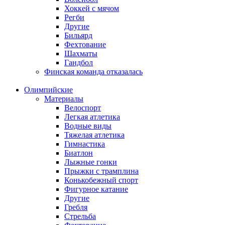
Хоккей с мячом
Регби
Другие
Бильярд
Фехтование
Шахматы
Гандбол
Финская команда отказалась
Олимпийские
Материалы
Велоспорт
Легкая атлетика
Водные виды
Тяжелая атлетика
Гимнастика
Биатлон
Лыжные гонки
Прыжки с трамплина
Конькобежный спорт
Фигурное катание
Другие
Гребля
Стрельба