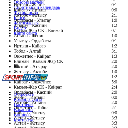
Обзоры матчей
Иртыш - Женис
0:1
Спортивный календарь
Кайсар - Иртыш
0:0
Футболисты
Актобе - Жетысу
2:1
Блоги
Ордабасы - Улытау
1:0
Фотогалерея
Атырау - Каспий
1:2
Видео
Кызыл-Жар СК - Елимай
0:1
Карта сайта
Астана - Женис
1:0
Улытау - Ордабасы
0:1
Иртыш - Кайсар
1:2
Тобол - Алтай
3:1
Есть идея?
Окжетпес - Кайрат
1:3
Сообщить о мероприятии
Елимай - Кызыл-Жар СК
2:0
Каспий - Атырау
Перейти на старый сайт
2:0
Жетысу - Актобе
1:0
Елимай - Атырау
1:2
Кайрат - Окжетпес
5:0
Кызыл-Жар СК - Кайрат
2:4
Ордабасы - Каспий
2:0
О проекте
Женис - Иртыш
0:0
Команда сайта
Актобе - Астана
2:0
Партнеры
Окжетпес - Тобол
2:1
Вакансии
Кайсар - Улытау
0:0
Вопросы
Алтай - Жетысу
3:3
Контакты
Алтай - Жетысу
3:3