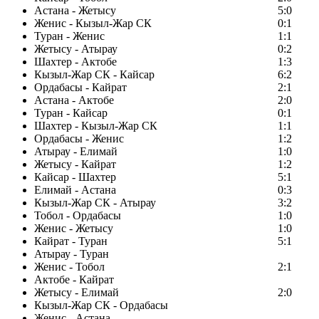
Астана - Жетысу
5:0
Женис - Кызыл-Жар СК
0:1
Туран - Женис
1:1
Жетысу - Атырау
0:2
Шахтер - Актобе
1:3
Кызыл-Жар СК - Кайсар
6:2
Ордабасы - Кайрат
2:1
Астана - Актобе
2:0
Туран - Кайсар
0:1
Шахтер - Кызыл-Жар СК
1:1
Ордабасы - Женис
1:2
Атырау - Елимай
1:0
Жетысу - Кайрат
1:2
Кайсар - Шахтер
5:1
Елимай - Астана
0:3
Кызыл-Жар СК - Атырау
3:2
Тобол - Ордабасы
1:0
Женис - Жетысу
1:0
Кайрат - Туран
5:1
Атырау - Туран
Женис - Тобол
2:1
Актобе - Кайрат
Жетысу - Елимай
2:0
Кызыл-Жар СК - Ордабасы
Женис - Астана