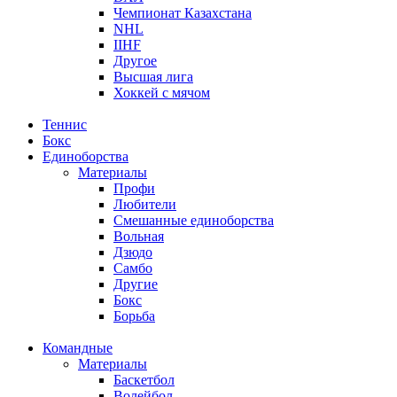
Чемпионат Казахстана
NHL
IIHF
Другое
Высшая лига
Хоккей с мячом
Теннис
Бокс
Единоборства
Материалы
Профи
Любители
Смешанные единоборства
Вольная
Дзюдо
Самбо
Другие
Бокс
Борьба
Командные
Материалы
Баскетбол
Волейбол