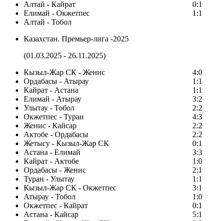
Алтай - Кайрат
0:1
Елимай - Окжетпес
1:1
Алтай - Тобол
Казахстан. Премьер-лига -2025
(01.03.2025 - 26.11.2025)
Кызыл-Жар СК - Женис
4:0
Ордабасы - Атырау
1:1
Кайрат - Астана
1:1
Елимай - Атырау
3:2
Улытау - Тобол
2:2
Окжетпес - Туран
4:3
Женис - Кайсар
2:2
Актобе - Ордабасы
2:2
Жетысу - Кызыл-Жар СК
0:1
Астана - Елимай
3:3
Кайрат - Актобе
1:0
Ордабасы - Женис
2:1
Туран - Улытау
1:1
Кызыл-Жар СК - Окжетпес
3:1
Атырау - Тобол
1:0
Окжетпес - Кайрат
0:1
Астана - Кайсар
5:1