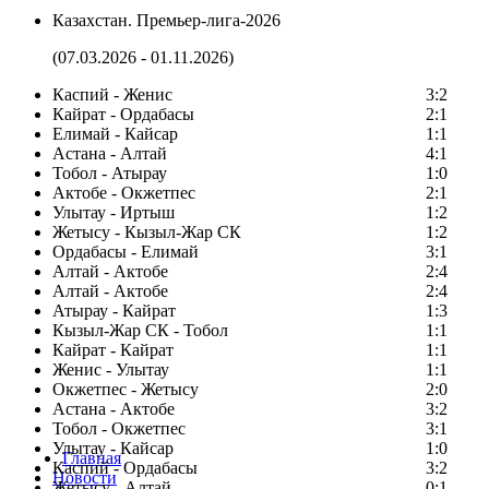
Казахстан. Премьер-лига-2026
(07.03.2026 - 01.11.2026)
Каспий - Женис
3:2
Кайрат - Ордабасы
2:1
Елимай - Кайсар
1:1
Астана - Алтай
4:1
Тобол - Атырау
1:0
Актобе - Окжетпес
2:1
Улытау - Иртыш
1:2
Жетысу - Кызыл-Жар СК
1:2
Ордабасы - Елимай
3:1
Алтай - Актобе
2:4
Алтай - Актобе
2:4
Атырау - Кайрат
1:3
Кызыл-Жар СК - Тобол
1:1
Кайрат - Кайрат
1:1
Женис - Улытау
1:1
Окжетпес - Жетысу
2:0
Астана - Актобе
3:2
Тобол - Окжетпес
3:1
Улытау - Кайсар
1:0
Главная
Каспий - Ордабасы
3:2
Новости
Жетысу - Алтай
0:1