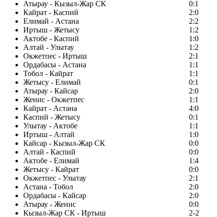
Атырау - Кызыл-Жар СК
0:1
Кайрат - Каспий
2:0
Елимай - Астана
2:2
Иртыш - Жетысу
1:2
Актобе - Каспий
1:0
Алтай - Улытау
1:2
Окжетпес - Иртыш
2:1
Ордабасы - Астана
1:1
Тобол - Кайрат
1:1
Жетысу - Елимай
0:1
Атырау - Кайсар
2:0
Женис - Окжетпес
1:1
Кайрат - Астана
4:0
Каспий - Жетысу
0:1
Улытау - Актобе
1:1
Иртыш - Алтай
1:0
Кайсар - Кызыл-Жар СК
0:0
Алтай - Каспий
0:0
Актобе - Елимай
1:4
Жетысу - Кайрат
0:0
Окжетпес - Улытау
2:1
Астана - Тобол
2:0
Ордабасы - Кайсар
2:0
Атырау - Женис
0:0
Кызыл-Жар СК - Иртыш
2-2