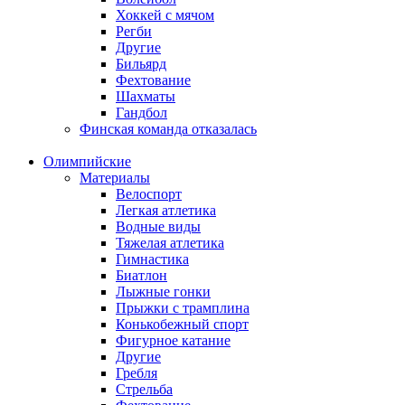
Хоккей с мячом
Регби
Другие
Бильярд
Фехтование
Шахматы
Гандбол
Финская команда отказалась
Олимпийские
Материалы
Велоспорт
Легкая атлетика
Водные виды
Тяжелая атлетика
Гимнастика
Биатлон
Лыжные гонки
Прыжки с трамплина
Конькобежный спорт
Фигурное катание
Другие
Гребля
Стрельба