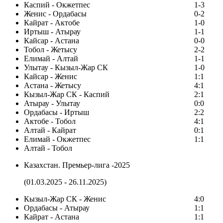
Каспий - Окжетпес
1-3
Женис - Ордабасы
0-2
Кайрат - Актобе
1-0
Иртыш - Атырау
1-1
Кайсар - Астана
0-0
Тобол - Жетысу
2-2
Елимай - Алтай
1-1
Улытау - Кызыл-Жар СК
1-0
Кайсар - Женис
1:1
Астана - Жетысу
4:1
Кызыл-Жар СК - Каспий
2:1
Атырау - Улытау
0:0
Ордабасы - Иртыш
2:2
Актобе - Тобол
4:1
Алтай - Кайрат
0:1
Елимай - Окжетпес
1:1
Алтай - Тобол
Казахстан. Премьер-лига -2025
(01.03.2025 - 26.11.2025)
Кызыл-Жар СК - Женис
4:0
Ордабасы - Атырау
1:1
Кайрат - Астана
1:1