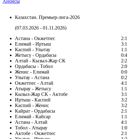
Анонсы
Казахстан. Премьер-лига-2026
(07.03.2026 - 01.11.2026)
Астана - Окжетпес
2:1
Елимай - Иртыш
3:1
Каспий - Улытау
1:1
Жетысу - Ордабасы
0:4
Алтай - Кызыл-Жар СК
2:2
Ордабасы - Тобол
2:0
Женис - Елимай
0:0
Улытау - Астана
0:2
Окжетпес - Алтай
4:1
Атырау - Жетысу
1:1
Кызыл-Жар СК - Актобе
3:1
Иртыш - Каспий
3:2
Каспий - Женис
3:2
Кайрат - Ордабасы
2:1
Елимай - Кайсар
1:1
Астана - Алтай
4:1
Тобол - Атырау
1:0
Актобе - Окжетпес
2:1
Улытау - Иртыш
1:2