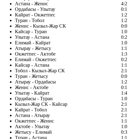
Астана - Женис
4:2
Ордабасы - Улытау
0:1
Кайрат - Окжетпес
1:2
Туран - Тобол
1:2
Женис - Кызыл-Жар СК
0:0
Кайсар - Туран
1:0
Улытау - Астана
0:2
Елимай - Кайрат
1:0
Атырау - Жетысу
1:1
Окжетпес - Актобе
1:3
Елимай - Окжетпес
0:2
Кайсар - Астана
1:1
Тобол - Кызыл-Жар СК
2:1
Туран - Жетысу
0:0
Атырау - Ордабасы
1:2
Женис - Актобе
0:1
Улытау - Кайрат
1:4
Ордабасы - Туран
1:0
Кызыл-Жар СК - Кайсар
2:1
Кайрат - Тобол
2:1
Астана - Атырау
2:1
Окжетпес - Женис
1:1
Актобе - Улытау
1:0
Жетысу - Елимай
0:3
Туран - Астана
1:1