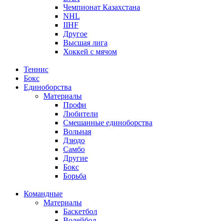
Чемпионат Казахстана
NHL
IIHF
Другое
Высшая лига
Хоккей с мячом
Теннис
Бокс
Единоборства
Материалы
Профи
Любители
Смешанные единоборства
Вольная
Дзюдо
Самбо
Другие
Бокс
Борьба
Командные
Материалы
Баскетбол
Волейбол