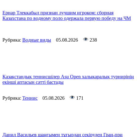
Ернар Тлеккабыл признан лучшим игроком: сборная
Казахстана по водному поло одержала первую победу на ЧМ
Рубрика:
Водные виды
05.08.2026
238
Қазақстандық теннисшілер Asu Open халықаралық турнирінің
екінші аптасын сәтті бастады
Рубрика:
Теннис
05.08.2026
171
Данил Васильев шаңғымен тұғырдан секіруден Гран-при