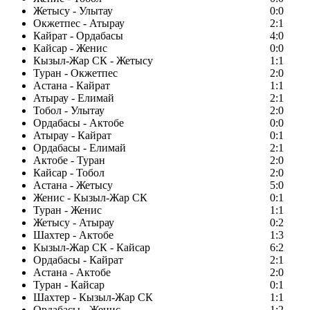
Жетысу - Улытау
0:0
Окжетпес - Атырау
2:1
Кайрат - Ордабасы
4:0
Кайсар - Женис
0:0
Кызыл-Жар СК - Жетысу
1:1
Туран - Окжетпес
2:0
Астана - Кайрат
1:1
Атырау - Елимай
2:1
Тобол - Улытау
2:0
Ордабасы - Актобе
0:0
Атырау - Кайрат
0:1
Ордабасы - Елимай
2:1
Актобе - Туран
2:0
Кайсар - Тобол
2:0
Астана - Жетысу
5:0
Женис - Кызыл-Жар СК
0:1
Туран - Женис
1:1
Жетысу - Атырау
0:2
Шахтер - Актобе
1:3
Кызыл-Жар СК - Кайсар
6:2
Ордабасы - Кайрат
2:1
Астана - Актобе
2:0
Туран - Кайсар
0:1
Шахтер - Кызыл-Жар СК
1:1
Ордабасы - Женис
1:2