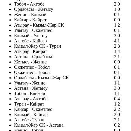
Тобол - Актобе
2:0
Ордабасы - Жетысу
1:0
Женис - Елимай
0:1
Кайсар - Кайрат
0:0
Атырау - Кызыл-Жар СК
1:2
Улытау - Окжетпес
0:1
Елимай - Улытау
3:0
Актобе - Кайсар
4:1
Кызыл-Жар СК - Туран
2:3
Атырау - Кайрат
1:4
Астана - Ордабасы
2:1
Жетысу - Женис
0:0
Окжетпес - Тобол
0:1
Окжетпес - Тобол
0:1
Ордабасы - Кызыл-Жар СК
0:0
Улытау - Женис
1:1
Астана - Жетысу
3:0
Тобол - Елимай
1:1
Атырау - Актобе
0:4
Туран - Кайрат
1:2
Кайсар - Окжетпес
2:2
Елимай - Кайсар
2:0
Актобе - Туран
2:1
Кызыл-Жар СК - Астана
0:2
Женис - Тобол
0:0