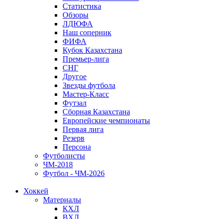
Статистика
Обзоры
ЛДЮФА
Наш соперник
ФИФА
Кубок Казахстана
Премьер-лига
СНГ
Другое
Звезды футбола
Мастер-Класс
Футзал
Сборная Казахстана
Европейские чемпионаты
Первая лига
Резерв
Персона
Футболисты
ЧМ-2018
Футбол - ЧМ-2026
Хоккей
Материалы
КХЛ
ВХЛ