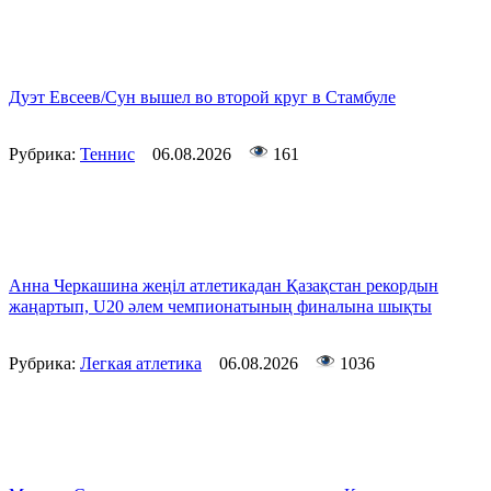
Дуэт Евсеев/Сун вышел во второй круг в Стамбуле
Рубрика:
Теннис
06.08.2026
161
Анна Черкашина жеңіл атлетикадан Қазақстан рекордын
жаңартып, U20 әлем чемпионатының финалына шықты
Рубрика:
Легкая атлетика
06.08.2026
1036