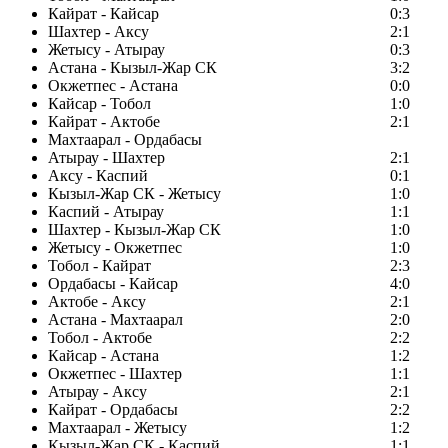
Кайрат - Кайсар
0:3
Шахтер - Аксу
2:1
Жетысу - Атырау
0:3
Астана - Кызыл-Жар СК
3:2
Окжетпес - Астана
0:0
Кайсар - Тобол
1:0
Кайрат - Актобе
2:1
Махтаарал - Ордабасы
Атырау - Шахтер
2:1
Аксу - Каспий
0:1
Кызыл-Жар СК - Жетысу
1:0
Каспий - Атырау
1:1
Шахтер - Кызыл-Жар СК
1:0
Жетысу - Окжетпес
1:0
Тобол - Кайрат
2:3
Ордабасы - Кайсар
4:0
Актобе - Аксу
2:1
Астана - Махтаарал
2:0
Тобол - Актобе
2:2
Кайсар - Астана
1:2
Окжетпес - Шахтер
1:1
Атырау - Аксу
2:1
Кайрат - Ордабасы
2:2
Махтаарал - Жетысу
1:2
Кызыл-Жар СК - Каспий
1:1