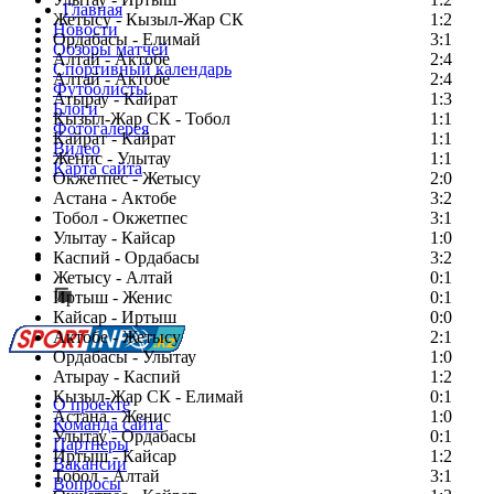
Главная
Жетысу - Кызыл-Жар СК
1:2
Новости
Ордабасы - Елимай
3:1
Обзоры матчей
Алтай - Актобе
2:4
Спортивный календарь
Алтай - Актобе
2:4
Футболисты
Атырау - Кайрат
1:3
Блоги
Кызыл-Жар СК - Тобол
1:1
Фотогалерея
Кайрат - Кайрат
1:1
Видео
Женис - Улытау
1:1
Карта сайта
Окжетпес - Жетысу
2:0
Астана - Актобе
3:2
Тобол - Окжетпес
3:1
Улытау - Кайсар
1:0
Есть идея?
Каспий - Ордабасы
3:2
Сообщить о мероприятии
Жетысу - Алтай
0:1
Иртыш - Женис
Перейти на старый сайт
0:1
Кайсар - Иртыш
0:0
Актобе - Жетысу
2:1
Ордабасы - Улытау
1:0
Атырау - Каспий
1:2
Кызыл-Жар СК - Елимай
0:1
О проекте
Астана - Женис
1:0
Команда сайта
Улытау - Ордабасы
0:1
Партнеры
Иртыш - Кайсар
1:2
Вакансии
Тобол - Алтай
3:1
Вопросы