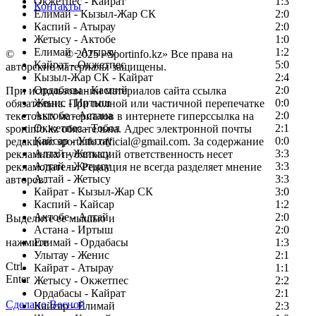
Окжетпес - Кайрат
1:3
Контакты
Елимай - Кызыл-Жар СК
2:0
Каспий - Атырау
2:0
Жетысу - Актобе
1:0
Елимай - Атырау
1:2
©
Copyright
© 2025 «Sportinfo.kz» Все права на
Кайрат - Окжетпес
5:0
авторские материалы защищены.
Кызыл-Жар СК - Кайрат
2:4
Ордабасы - Каспий
2:0
При использовании материалов сайта ссылка
Женис - Иртыш
0:0
обязательна. При полной или частичной перепечатке
Актобе - Астана
2:0
текстовых материалов в интернете гиперссылка на
Окжетпес - Тобол
2:1
sportinfo.kz обязательна. Адрес электронной почты
Кайсар - Улытау
0:0
редакции: sportinfo.official@gmail.com. За содержание
Алтай - Жетысу
3:3
рекламных публикаций ответственность несет
Алтай - Жетысу
3:3
рекламодатель. Редакция не всегда разделяет мнение
Алтай - Жетысу
3:3
авторов.
Кайрат - Кызыл-Жар СК
3:0
Заметили ошибку в тексте?
Каспий - Кайсар
1:2
Актобе - Алтай
2:0
Выделите ее мышью и
Астана - Иртыш
2:0
нажмите
Елимай - Ордабасы
1:3
Улытау - Женис
2:1
Ctrl
Кайрат - Атырау
1:1
Enter
Жетысу - Окжетпес
2:2
Ордабасы - Кайрат
2:1
Сделано Весной
Кайсар - Елимай
2:3