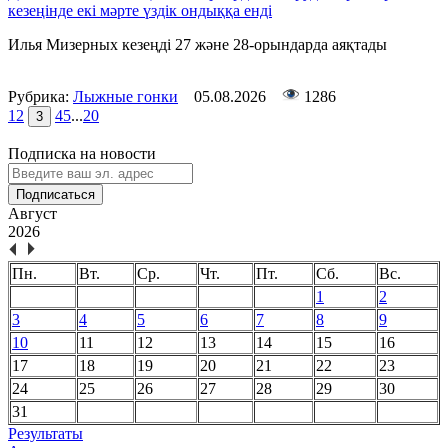
кезеңінде екі мәрте үздік ондыққа енді
Илья Мизерных кезеңді 27 және 28-орындарда аяқтады
Рубрика:
Лыжные гонки
05.08.2026
1286
1
2
4
5
...
20
3
Подписка на новости
Подписаться
Август
2026
Пн.
Вт.
Ср.
Чт.
Пт.
Сб.
Вс.
1
2
3
4
5
6
7
8
9
10
11
12
13
14
15
16
17
18
19
20
21
22
23
24
25
26
27
28
29
30
31
Результаты