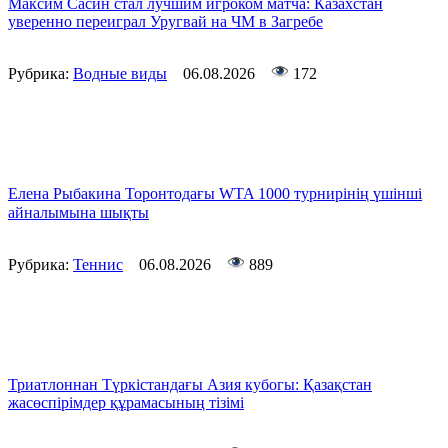
Максим Сасин стал лучшим игроком матча: Казахстан
уверенно переиграл Уругвай на ЧМ в Загребе
Рубрика:
Водные виды
06.08.2026
172
Елена Рыбакина Торонтодағы WTA 1000 турнирінің үшінші
айналымына шықты
Рубрика:
Теннис
06.08.2026
889
Триатлоннан Түркістандағы Азия кубогы: Қазақстан
жасөспірімдер құрамасының тізімі