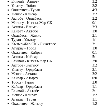
Елимай - Атырау
3:2
Улытау - Тобол
2:2
Окжетпес - Туран
4:3
Женис - Кайсар
2:2
Актобе - Ордабасы
2:2
Жетысу - Кызыл-Жар СК
0:1
Астана - Елимай
3:3
Кайрат - Актобе
1:0
Ордабасы - Женис
2:1
Туран - Улытау
1:1
Кызыл-Жар СК - Окжетпес
3:1
Атырау - Тобол
1:0
Окжетпес - Кайрат
0:1
Астана - Кайсар
5:1
Елимай - Кызыл-Жар СК
2:0
Актобе - Жетысу
3:2
Улытау - Ордабасы
2:1
Женис - Астана
3:2
Кайсар - Атырау
0:0
Тобол - Туран
2:0
Кайсар - Ордабасы
1:1
Елимай - Актобе
2:1
Женис - Кайрат
1:2
Атырау - Туран
1:1
Окжетпес - Жетысу
1:2