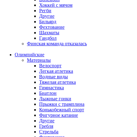
Хоккей с мячом
Регби
Другие
Бильярд
Фехтование
Шахматы
Гандбол
Финская команда отказалась
Олимпийские
Материалы
Велоспорт
Легкая атлетика
Водные виды
Тяжелая атлетика
Гимнастика
Биатлон
Лыжные гонки
Прыжки с трамплина
Конькобежный спорт
Фигурное катание
Другие
Гребля
Стрельба