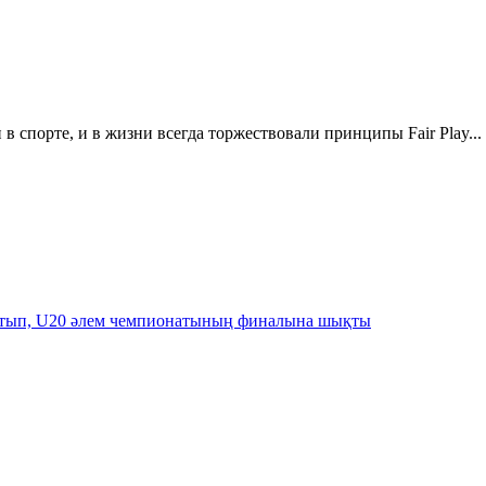
и в спорте, и в жизни всегда торжествовали принципы Fair Play...
артып, U20 әлем чемпионатының финалына шықты