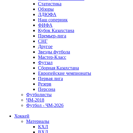
Статистика
Обзоры
ЛДЮФА
Наш соперник
ФИФА
Кубок Казахстана
Премьер-лига
СНГ
Другое
Звезды футбола
Мастер-Класс
Футзал
Сборная Казахстана
Европейские чемпионаты
Первая лига
Резерв
Персона
Футболисты
ЧМ-2018
Футбол - ЧМ-2026
Хоккей
Материалы
КХЛ
ВХЛ