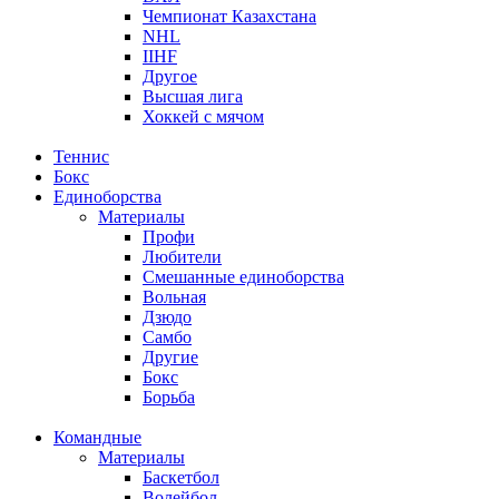
Чемпионат Казахстана
NHL
IIHF
Другое
Высшая лига
Хоккей с мячом
Теннис
Бокс
Единоборства
Материалы
Профи
Любители
Смешанные единоборства
Вольная
Дзюдо
Самбо
Другие
Бокс
Борьба
Командные
Материалы
Баскетбол
Волейбол