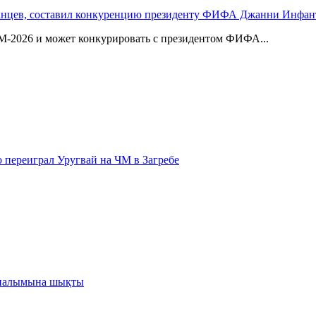
панцев, составил конкуренцию президенту ФИФА Джанни Инфа
М-2026 и может конкурировать с президентом ФИФА...
 переиграл Уругвай на ЧМ в Загребе
йналымына шықты