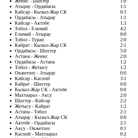
Женис - Шахтер
1:0
Атырау - Ордабасы
1:1
Кайсар - Кызыл-Жар СК
0:3
Ордабасы - Атырау
1:1
Кайсар - Актобе
1:3
Тобол - Елимай
4:2
Елимай - Атырау
0:0
Тобол - Туран
2:0
Кайрат - Кызыл-Жар СК
2:1
Ордабасы - Шахтер
5:0
Астана - Женис
2:0
Ордабасы - Астана
1:2
Тобол - Жетысу
1:2
Окжетпес - Атырау
0:0
Кайсар - Каспий
3:1
Кайрат - Шахтер
0:0
Кызыл-Жар СК - Актобе
0:0
Махтаарал - Аксу
2:0
Шахтер - Кайсар
2:2
Жетысу - Кайрат
1:2
Астана - Тобол
2:1
Атырау - Кызыл-Жар СК
0:0
Актобе - Ордабасы
2:1
Аксу - Окжетпес
0:1
Каспий - Махтаарал
0:2