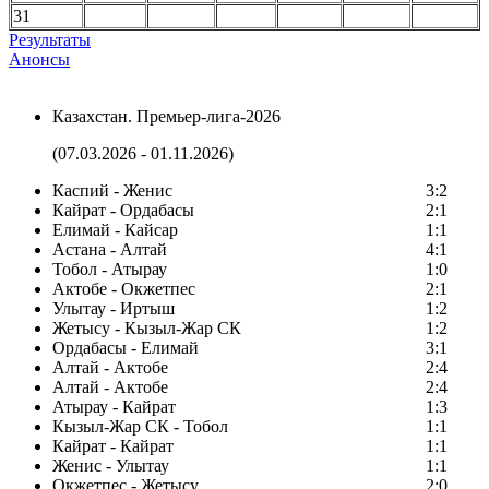
31
Результаты
Анонсы
Казахстан. Премьер-лига-2026
(07.03.2026 - 01.11.2026)
Каспий - Женис
3:2
Кайрат - Ордабасы
2:1
Елимай - Кайсар
1:1
Астана - Алтай
4:1
Тобол - Атырау
1:0
Актобе - Окжетпес
2:1
Улытау - Иртыш
1:2
Жетысу - Кызыл-Жар СК
1:2
Ордабасы - Елимай
3:1
Алтай - Актобе
2:4
Алтай - Актобе
2:4
Атырау - Кайрат
1:3
Кызыл-Жар СК - Тобол
1:1
Кайрат - Кайрат
1:1
Женис - Улытау
1:1
Окжетпес - Жетысу
2:0