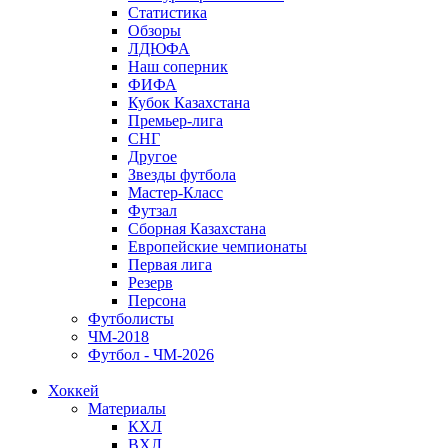
Статистика
Обзоры
ЛДЮФА
Наш соперник
ФИФА
Кубок Казахстана
Премьер-лига
СНГ
Другое
Звезды футбола
Мастер-Класс
Футзал
Сборная Казахстана
Европейские чемпионаты
Первая лига
Резерв
Персона
Футболисты
ЧМ-2018
Футбол - ЧМ-2026
Хоккей
Материалы
КХЛ
ВХЛ