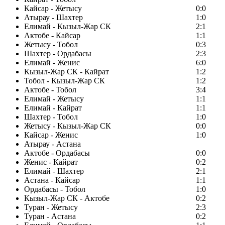
Кайсар - Жетысу
0:0
Атырау - Шахтер
1:0
Елимай - Кызыл-Жар СК
2:1
Актобе - Кайсар
1:1
Жетысу - Тобол
0:3
Шахтер - Ордабасы
2:3
Елимай - Женис
6:0
Кызыл-Жар СК - Кайрат
1:2
Тобол - Кызыл-Жар СК
1:2
Актобе - Тобол
3:4
Елимай - Жетысу
1:1
Елимай - Кайрат
1:1
Шахтер - Тобол
1:0
Жетысу - Кызыл-Жар СК
0:0
Кайсар - Женис
1:0
Атырау - Астана
Актобе - Ордабасы
0:0
Женис - Кайрат
0:2
Елимай - Шахтер
2:1
Астана - Кайсар
1:1
Ордабасы - Тобол
1:0
Кызыл-Жар СК - Актобе
0:2
Туран - Жетысу
2:3
Туран - Астана
0:2