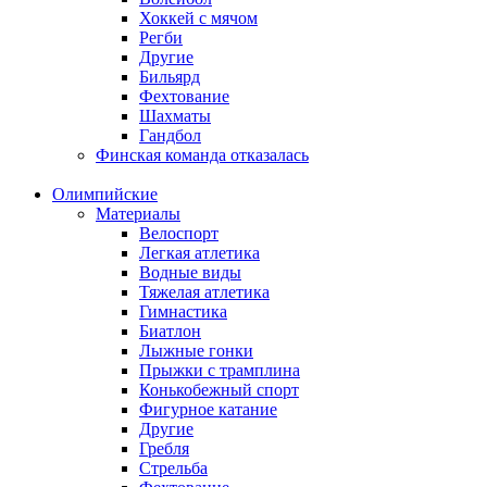
Хоккей с мячом
Регби
Другие
Бильярд
Фехтование
Шахматы
Гандбол
Финская команда отказалась
Олимпийские
Материалы
Велоспорт
Легкая атлетика
Водные виды
Тяжелая атлетика
Гимнастика
Биатлон
Лыжные гонки
Прыжки с трамплина
Конькобежный спорт
Фигурное катание
Другие
Гребля
Стрельба