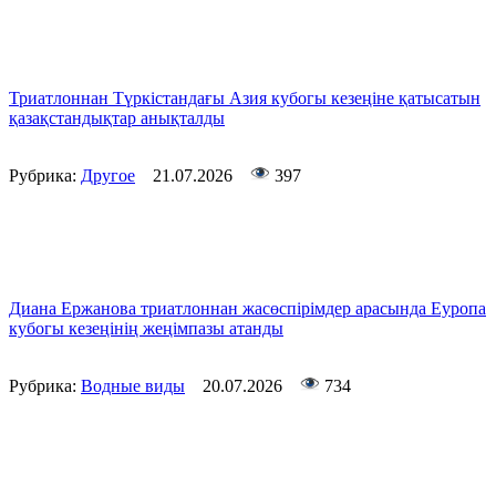
Триатлоннан Түркістандағы Азия кубогы кезеңіне қатысатын
қазақстандықтар анықталды
Рубрика:
Другое
21.07.2026
397
Диана Ержанова триатлоннан жасөспірімдер арасында Еуропа
кубогы кезеңінің жеңімпазы атанды
Рубрика:
Водные виды
20.07.2026
734