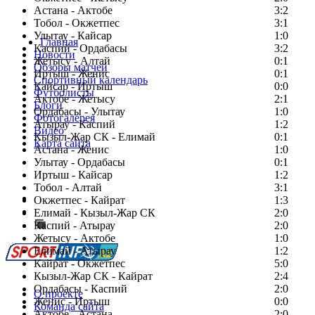
Астана - Актобе
3:2
Тобол - Окжетпес
3:1
Улытау - Кайсар
1:0
Главная
Каспий - Ордабасы
3:2
Новости
Жетысу - Алтай
0:1
Обзоры матчей
Иртыш - Женис
0:1
Спортивный календарь
Кайсар - Иртыш
0:0
Футболисты
Актобе - Жетысу
2:1
Блоги
Ордабасы - Улытау
1:0
Фотогалерея
Атырау - Каспий
1:2
Видео
Кызыл-Жар СК - Елимай
0:1
Карта сайта
Астана - Женис
1:0
Улытау - Ордабасы
0:1
Иртыш - Кайсар
1:2
Тобол - Алтай
3:1
Есть идея?
Окжетпес - Кайрат
1:3
Сообщить о мероприятии
Елимай - Кызыл-Жар СК
2:0
Каспий - Атырау
Перейти на старый сайт
2:0
Жетысу - Актобе
1:0
Елимай - Атырау
1:2
Кайрат - Окжетпес
5:0
Кызыл-Жар СК - Кайрат
2:4
Ордабасы - Каспий
2:0
О проекте
Женис - Иртыш
0:0
Команда сайта
Актобе - Астана
2:0