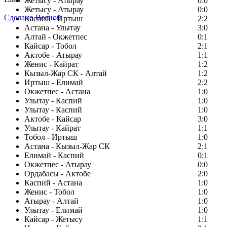
Жетысу - Атырау
0:0
Жетысу - Атырау
0:0
Сделано Весной
Каспий - Иртыш
2:2
Астана - Улытау
3:0
Алтай - Окжетпес
0:1
Кайсар - Тобол
2:1
Актобе - Атырау
1:1
Женис - Кайрат
1:2
Кызыл-Жар СК - Алтай
1:2
Иртыш - Елимай
2:2
Окжетпес - Астана
1:0
Улытау - Каспий
1:0
Улытау - Каспий
1:0
Актобе - Кайсар
3:0
Улытау - Кайрат
1:1
Тобол - Иртыш
1:0
Астана - Кызыл-Жар СК
2:1
Елимай - Каспий
0:1
Окжетпес - Атырау
0:0
Ордабасы - Актобе
2:0
Каспий - Астана
1:0
Женис - Тобол
1:0
Атырау - Алтай
1:0
Улытау - Елимай
1:0
Кайсар - Жетысу
1:1