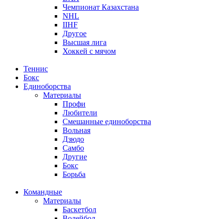
Чемпионат Казахстана
NHL
IIHF
Другое
Высшая лига
Хоккей с мячом
Теннис
Бокс
Единоборства
Материалы
Профи
Любители
Смешанные единоборства
Вольная
Дзюдо
Самбо
Другие
Бокс
Борьба
Командные
Материалы
Баскетбол
Волейбол