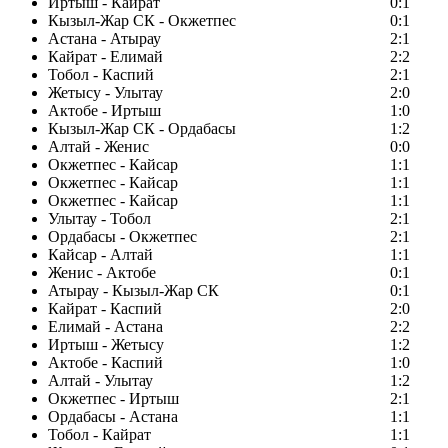
Иртыш - Кайрат
0:1
Кызыл-Жар СК - Окжетпес
0:1
Астана - Атырау
2:1
Кайрат - Елимай
2:2
Тобол - Каспий
2:1
Жетысу - Улытау
2:0
Актобе - Иртыш
1:0
Кызыл-Жар СК - Ордабасы
1:2
Алтай - Женис
0:0
Окжетпес - Кайсар
1:1
Окжетпес - Кайсар
1:1
Окжетпес - Кайсар
1:1
Улытау - Тобол
2:1
Ордабасы - Окжетпес
2:1
Кайсар - Алтай
1:1
Женис - Актобе
0:1
Атырау - Кызыл-Жар СК
0:1
Кайрат - Каспий
2:0
Елимай - Астана
2:2
Иртыш - Жетысу
1:2
Актобе - Каспий
1:0
Алтай - Улытау
1:2
Окжетпес - Иртыш
2:1
Ордабасы - Астана
1:1
Тобол - Кайрат
1:1