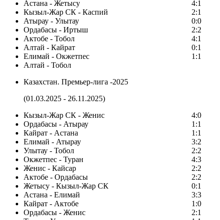
Астана - Жетысу
4:1
Кызыл-Жар СК - Каспий
2:1
Атырау - Улытау
0:0
Ордабасы - Иртыш
2:2
Актобе - Тобол
4:1
Алтай - Кайрат
0:1
Елимай - Окжетпес
1:1
Алтай - Тобол
Казахстан. Премьер-лига -2025
(01.03.2025 - 26.11.2025)
Кызыл-Жар СК - Женис
4:0
Ордабасы - Атырау
1:1
Кайрат - Астана
1:1
Елимай - Атырау
3:2
Улытау - Тобол
2:2
Окжетпес - Туран
4:3
Женис - Кайсар
2:2
Актобе - Ордабасы
2:2
Жетысу - Кызыл-Жар СК
0:1
Астана - Елимай
3:3
Кайрат - Актобе
1:0
Ордабасы - Женис
2:1