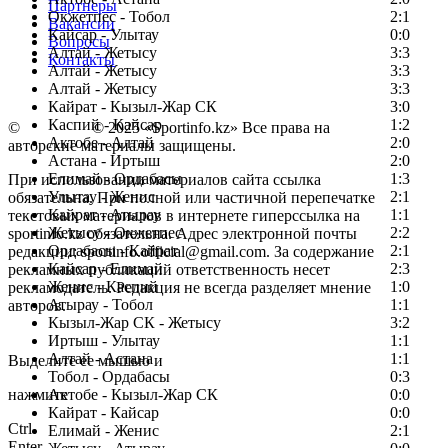
Партнеры
Окжетпес - Тобол
2:1
Вакансии
Кайсар - Улытау
0:0
Вопросы
Алтай - Жетысу
3:3
Контакты
Алтай - Жетысу
3:3
Алтай - Жетысу
3:3
Кайрат - Кызыл-Жар СК
3:0
Каспий - Кайсар
1:2
©
Copyright
© 2025 «Sportinfo.kz» Все права на
Актобе - Алтай
2:0
авторские материалы защищены.
Астана - Иртыш
2:0
Елимай - Ордабасы
1:3
При использовании материалов сайта ссылка
Улытау - Женис
2:1
обязательна. При полной или частичной перепечатке
Кайрат - Атырау
1:1
текстовых материалов в интернете гиперссылка на
Жетысу - Окжетпес
2:2
sportinfo.kz обязательна. Адрес электронной почты
Ордабасы - Кайрат
2:1
редакции: sportinfo.official@gmail.com. За содержание
Кайсар - Елимай
2:3
рекламных публикаций ответственность несет
Женис - Каспий
1:0
рекламодатель. Редакция не всегда разделяет мнение
Атырау - Тобол
1:1
авторов.
Кызыл-Жар СК - Жетысу
3:2
Заметили ошибку в тексте?
Иртыш - Улытау
1:1
Алтай - Астана
1:1
Выделите ее мышью и
Тобол - Ордабасы
0:3
нажмите
Актобе - Кызыл-Жар СК
0:0
Кайрат - Кайсар
0:0
Ctrl
Елимай - Женис
2:1
Enter