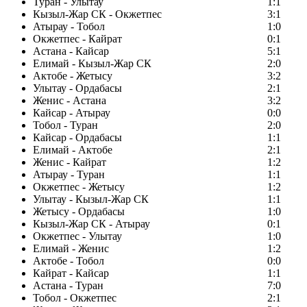
Туран - Улытау
1:1
Кызыл-Жар СК - Окжетпес
3:1
Атырау - Тобол
1:0
Окжетпес - Кайрат
0:1
Астана - Кайсар
5:1
Елимай - Кызыл-Жар СК
2:0
Актобе - Жетысу
3:2
Улытау - Ордабасы
2:1
Женис - Астана
3:2
Кайсар - Атырау
0:0
Тобол - Туран
2:0
Кайсар - Ордабасы
1:1
Елимай - Актобе
2:1
Женис - Кайрат
1:2
Атырау - Туран
1:1
Окжетпес - Жетысу
1:2
Улытау - Кызыл-Жар СК
1:1
Жетысу - Ордабасы
1:0
Кызыл-Жар СК - Атырау
0:1
Окжетпес - Улытау
1:0
Елимай - Женис
1:2
Актобе - Тобол
0:0
Кайрат - Кайсар
1:1
Астана - Туран
7:0
Тобол - Окжетпес
2:1