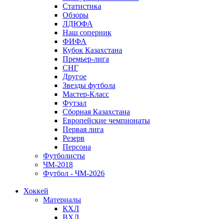
Статистика
Обзоры
ЛДЮФА
Наш соперник
ФИФА
Кубок Казахстана
Премьер-лига
СНГ
Другое
Звезды футбола
Мастер-Класс
Футзал
Сборная Казахстана
Европейские чемпионаты
Первая лига
Резерв
Персона
Футболисты
ЧМ-2018
Футбол - ЧМ-2026
Хоккей
Материалы
КХЛ
ВХЛ