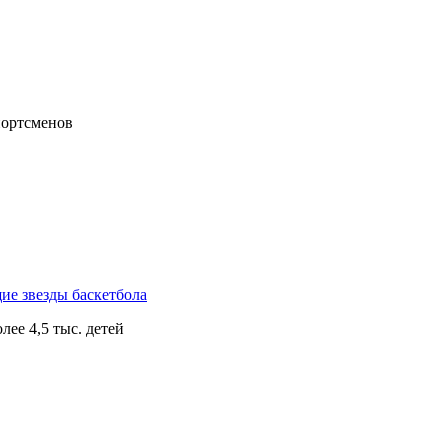
портсменов
щие звезды баскетбола
ее 4,5 тыс. детей