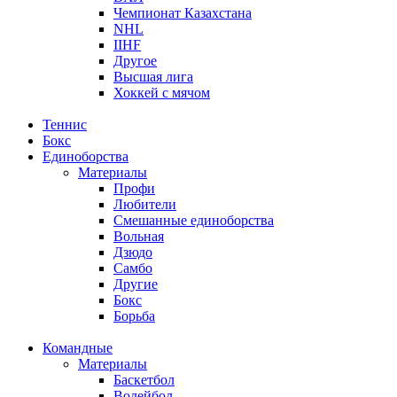
Чемпионат Казахстана
NHL
IIHF
Другое
Высшая лига
Хоккей с мячом
Теннис
Бокс
Единоборства
Материалы
Профи
Любители
Смешанные единоборства
Вольная
Дзюдо
Самбо
Другие
Бокс
Борьба
Командные
Материалы
Баскетбол
Волейбол