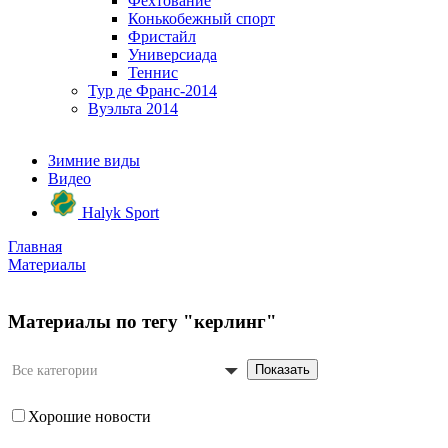
Фехтование
Конькобежный спорт
Фристайл
Универсиада
Теннис
Тур де Франс-2014
Вуэльта 2014
Зимние виды
Видео
Halyk Sport
Главная
Материалы
Материалы по тегу "керлинг"
Показать
Все категории
Хорошие новости