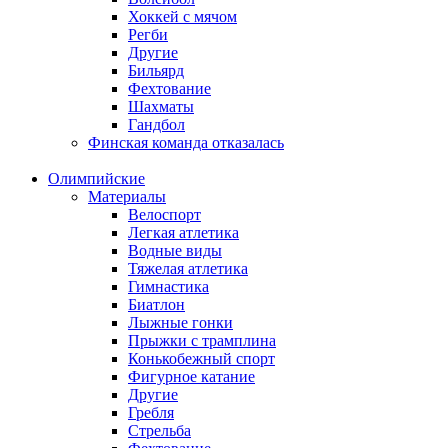
Хоккей с мячом
Регби
Другие
Бильярд
Фехтование
Шахматы
Гандбол
Финская команда отказалась
Олимпийские
Материалы
Велоспорт
Легкая атлетика
Водные виды
Тяжелая атлетика
Гимнастика
Биатлон
Лыжные гонки
Прыжки с трамплина
Конькобежный спорт
Фигурное катание
Другие
Гребля
Стрельба