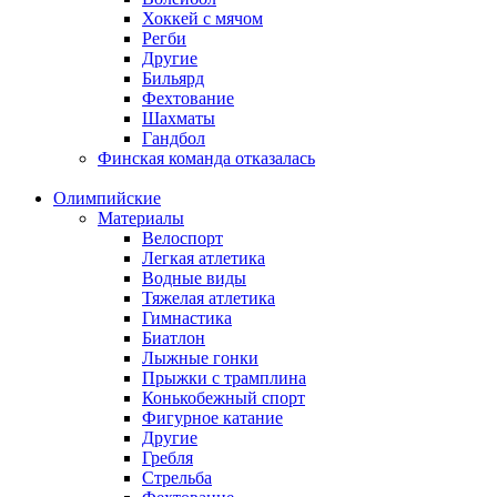
Хоккей с мячом
Регби
Другие
Бильярд
Фехтование
Шахматы
Гандбол
Финская команда отказалась
Олимпийские
Материалы
Велоспорт
Легкая атлетика
Водные виды
Тяжелая атлетика
Гимнастика
Биатлон
Лыжные гонки
Прыжки с трамплина
Конькобежный спорт
Фигурное катание
Другие
Гребля
Стрельба