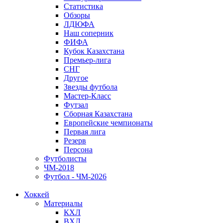
Статистика
Обзоры
ЛДЮФА
Наш соперник
ФИФА
Кубок Казахстана
Премьер-лига
СНГ
Другое
Звезды футбола
Мастер-Класс
Футзал
Сборная Казахстана
Европейские чемпионаты
Первая лига
Резерв
Персона
Футболисты
ЧМ-2018
Футбол - ЧМ-2026
Хоккей
Материалы
КХЛ
ВХЛ