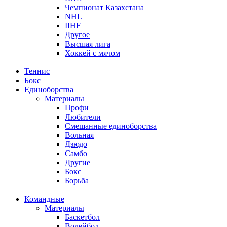
Чемпионат Казахстана
NHL
IIHF
Другое
Высшая лига
Хоккей с мячом
Теннис
Бокс
Единоборства
Материалы
Профи
Любители
Смешанные единоборства
Вольная
Дзюдо
Самбо
Другие
Бокс
Борьба
Командные
Материалы
Баскетбол
Волейбол