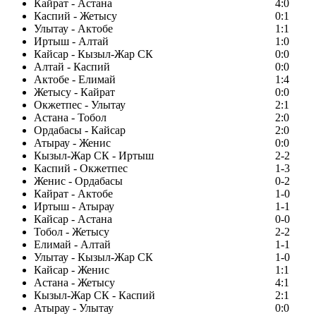
Кайрат - Астана
4:0
Каспий - Жетысу
0:1
Улытау - Актобе
1:1
Иртыш - Алтай
1:0
Кайсар - Кызыл-Жар СК
0:0
Алтай - Каспий
0:0
Актобе - Елимай
1:4
Жетысу - Кайрат
0:0
Окжетпес - Улытау
2:1
Астана - Тобол
2:0
Ордабасы - Кайсар
2:0
Атырау - Женис
0:0
Кызыл-Жар СК - Иртыш
2-2
Каспий - Окжетпес
1-3
Женис - Ордабасы
0-2
Кайрат - Актобе
1-0
Иртыш - Атырау
1-1
Кайсар - Астана
0-0
Тобол - Жетысу
2-2
Елимай - Алтай
1-1
Улытау - Кызыл-Жар СК
1-0
Кайсар - Женис
1:1
Астана - Жетысу
4:1
Кызыл-Жар СК - Каспий
2:1
Атырау - Улытау
0:0