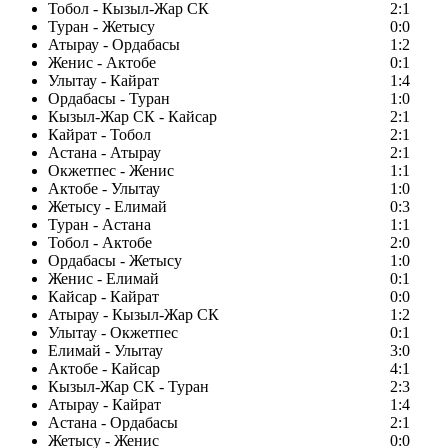
Тобол - Кызыл-Жар СК
2:1
Туран - Жетысу
0:0
Атырау - Ордабасы
1:2
Женис - Актобе
0:1
Улытау - Кайрат
1:4
Ордабасы - Туран
1:0
Кызыл-Жар СК - Кайсар
2:1
Кайрат - Тобол
2:1
Астана - Атырау
2:1
Окжетпес - Женис
1:1
Актобе - Улытау
1:0
Жетысу - Елимай
0:3
Туран - Астана
1:1
Тобол - Актобе
2:0
Ордабасы - Жетысу
1:0
Женис - Елимай
0:1
Кайсар - Кайрат
0:0
Атырау - Кызыл-Жар СК
1:2
Улытау - Окжетпес
0:1
Елимай - Улытау
3:0
Актобе - Кайсар
4:1
Кызыл-Жар СК - Туран
2:3
Атырау - Кайрат
1:4
Астана - Ордабасы
2:1
Жетысу - Женис
0:0