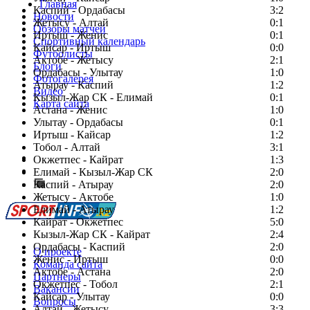
Главная
Каспий - Ордабасы
3:2
Новости
Жетысу - Алтай
0:1
Обзоры матчей
Иртыш - Женис
0:1
Спортивный календарь
Кайсар - Иртыш
0:0
Футболисты
Актобе - Жетысу
2:1
Блоги
Ордабасы - Улытау
1:0
Фотогалерея
Атырау - Каспий
1:2
Видео
Кызыл-Жар СК - Елимай
0:1
Карта сайта
Астана - Женис
1:0
Улытау - Ордабасы
0:1
Иртыш - Кайсар
1:2
Тобол - Алтай
3:1
Есть идея?
Окжетпес - Кайрат
1:3
Сообщить о мероприятии
Елимай - Кызыл-Жар СК
2:0
Каспий - Атырау
Перейти на старый сайт
2:0
Жетысу - Актобе
1:0
Елимай - Атырау
1:2
Кайрат - Окжетпес
5:0
Кызыл-Жар СК - Кайрат
2:4
Ордабасы - Каспий
2:0
О проекте
Женис - Иртыш
0:0
Команда сайта
Актобе - Астана
2:0
Партнеры
Окжетпес - Тобол
2:1
Вакансии
Кайсар - Улытау
0:0
Вопросы
Алтай - Жетысу
3:3