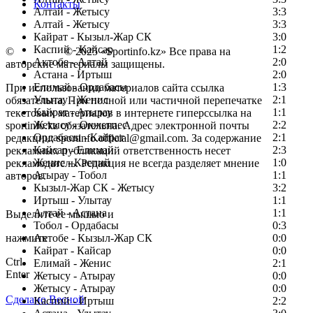
Контакты
Алтай - Жетысу
3:3
Алтай - Жетысу
3:3
Кайрат - Кызыл-Жар СК
3:0
Каспий - Кайсар
1:2
©
Copyright
© 2025 «Sportinfo.kz» Все права на
Актобе - Алтай
2:0
авторские материалы защищены.
Астана - Иртыш
2:0
Елимай - Ордабасы
1:3
При использовании материалов сайта ссылка
Улытау - Женис
2:1
обязательна. При полной или частичной перепечатке
Кайрат - Атырау
1:1
текстовых материалов в интернете гиперссылка на
Жетысу - Окжетпес
2:2
sportinfo.kz обязательна. Адрес электронной почты
Ордабасы - Кайрат
2:1
редакции: sportinfo.official@gmail.com. За содержание
Кайсар - Елимай
2:3
рекламных публикаций ответственность несет
Женис - Каспий
1:0
рекламодатель. Редакция не всегда разделяет мнение
Атырау - Тобол
1:1
авторов.
Кызыл-Жар СК - Жетысу
3:2
Заметили ошибку в тексте?
Иртыш - Улытау
1:1
Алтай - Астана
1:1
Выделите ее мышью и
Тобол - Ордабасы
0:3
нажмите
Актобе - Кызыл-Жар СК
0:0
Кайрат - Кайсар
0:0
Ctrl
Елимай - Женис
2:1
Enter
Жетысу - Атырау
0:0
Жетысу - Атырау
0:0
Сделано Весной
Каспий - Иртыш
2:2