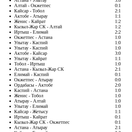
Астана - Улытау
3:0
Алтай - Окжетпес
0:1
Кайсар - Тобол
2:1
Актобе - Атырау
1:1
Женис - Кайрат
1:2
Кызыл-Жар СК - Алтай
1:2
Иртыш - Елимай
2:2
Окжетпес - Астана
1:0
Улытау - Каспий
1:0
Улытау - Каспий
1:0
Актобе - Кайсар
3:0
Улытау - Кайрат
1:1
Тобол - Иртыш
1:0
Астана - Кызыл-Жар СК
2:1
Елимай - Каспий
0:1
Окжетпес - Атырау
0:0
Ордабасы - Актобе
2:0
Каспий - Астана
1:0
Женис - Тобол
1:0
Атырау - Алтай
1:0
Улытау - Елимай
1:0
Кайсар - Жетысу
1:1
Иртыш - Кайрат
0:1
Кызыл-Жар СК - Окжетпес
0:1
Астана - Атырау
2:1