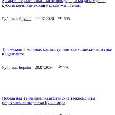
Қазақстан триатлоннан жасөспірімдер арасындағы Еуропа
кубогы кезеңінде екінші медалін жеңіп алды
Рубрика:
Другое
20.07.2026
695
Три медали в копилке: как выступили казахстанские классики
в Будапеште
Рубрика:
Борьба
20.07.2026
776
Победа над Таиландом: казахстанские таеквондисты
поднялись на пьедестал Кубка мира