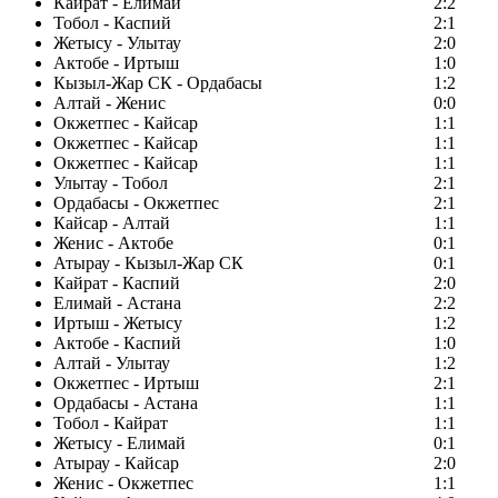
Кайрат - Елимай
2:2
Тобол - Каспий
2:1
Жетысу - Улытау
2:0
Актобе - Иртыш
1:0
Кызыл-Жар СК - Ордабасы
1:2
Алтай - Женис
0:0
Окжетпес - Кайсар
1:1
Окжетпес - Кайсар
1:1
Окжетпес - Кайсар
1:1
Улытау - Тобол
2:1
Ордабасы - Окжетпес
2:1
Кайсар - Алтай
1:1
Женис - Актобе
0:1
Атырау - Кызыл-Жар СК
0:1
Кайрат - Каспий
2:0
Елимай - Астана
2:2
Иртыш - Жетысу
1:2
Актобе - Каспий
1:0
Алтай - Улытау
1:2
Окжетпес - Иртыш
2:1
Ордабасы - Астана
1:1
Тобол - Кайрат
1:1
Жетысу - Елимай
0:1
Атырау - Кайсар
2:0
Женис - Окжетпес
1:1