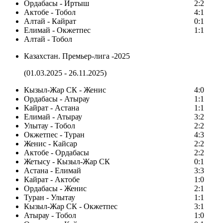
Ордабасы - Иртыш
2:2
Актобе - Тобол
4:1
Алтай - Кайрат
0:1
Елимай - Окжетпес
1:1
Алтай - Тобол
Казахстан. Премьер-лига -2025
(01.03.2025 - 26.11.2025)
Кызыл-Жар СК - Женис
4:0
Ордабасы - Атырау
1:1
Кайрат - Астана
1:1
Елимай - Атырау
3:2
Улытау - Тобол
2:2
Окжетпес - Туран
4:3
Женис - Кайсар
2:2
Актобе - Ордабасы
2:2
Жетысу - Кызыл-Жар СК
0:1
Астана - Елимай
3:3
Кайрат - Актобе
1:0
Ордабасы - Женис
2:1
Туран - Улытау
1:1
Кызыл-Жар СК - Окжетпес
3:1
Атырау - Тобол
1:0