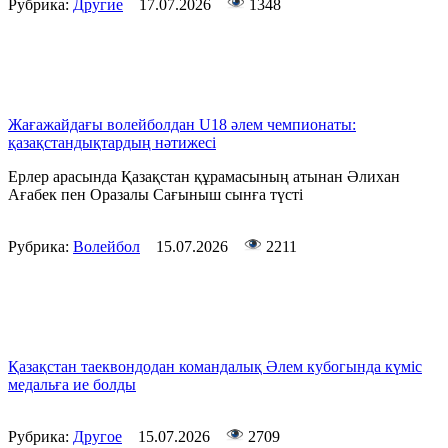
Рубрика:
Другие
17.07.2026
1348
Жағажайдағы волейболдан U18 әлем чемпионаты:
қазақстандықтардың нәтижесі
Ерлер арасында Қазақстан құрамасының атынан Әлихан
Ағабек пен Оразалы Сағыныш сынға түсті
Рубрика:
Волейбол
15.07.2026
2211
Қазақстан таеквондодан командалық Әлем кубогында күміс
медальға ие болды
Рубрика:
Другое
15.07.2026
2709