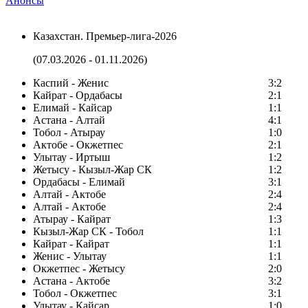
Анонсы
Казахстан. Премьер-лига-2026
(07.03.2026 - 01.11.2026)
Каспий - Женис
3:2
Кайрат - Ордабасы
2:1
Елимай - Кайсар
1:1
Астана - Алтай
4:1
Тобол - Атырау
1:0
Актобе - Окжетпес
2:1
Улытау - Иртыш
1:2
Жетысу - Кызыл-Жар СК
1:2
Ордабасы - Елимай
3:1
Алтай - Актобе
2:4
Алтай - Актобе
2:4
Атырау - Кайрат
1:3
Кызыл-Жар СК - Тобол
1:1
Кайрат - Кайрат
1:1
Женис - Улытау
1:1
Окжетпес - Жетысу
2:0
Астана - Актобе
3:2
Тобол - Окжетпес
3:1
Улытау - Кайсар
1:0