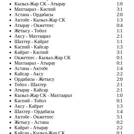
Кызыл-Жар СК - Атырау
1:0
Махтаарал - Каспий
3:1
Астана - Ордабасы
2:0
Актобе - Кызыл-Жар СК
1:3
Атырау - Окжетпес
0:4
Жетысу - Тобол
1:1
Аксу - Махтаарал
2:1
Шахтер - Кайрат
1:1
Каспий - Кайсар
1:3
Кайрат - Каспий
3:1
Окжетпес - Кызыл-Жар СК
0:1
Махтаарал - Атырау
0:1
Астана - Актобе
1:4
Кайсар - Аксу
2:2
Ордабасы - Жетысу
2:0
Тобол - Шахтер
2:1
Атырау - Кайсар
2:1
Кызыл-Жар СК - Махтаарал
1:0
Каспий - Тобол
0:1
Аксу - Кайрат
1:3
Шахтер - Ордабасы
1:4
Актобе - Окжетпес
5:1
Жетысу - Астана
0:2
Кайрат - Атырау
2:2
Кайсар - Кызыл-Жар СК
0:1