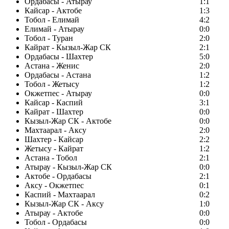
Ордабасы - Атырау
1:1
Кайсар - Актобе
1:3
Тобол - Елимай
4:2
Елимай - Атырау
0:0
Тобол - Туран
2:0
Кайрат - Кызыл-Жар СК
2:1
Ордабасы - Шахтер
5:0
Астана - Женис
2:0
Ордабасы - Астана
1:2
Тобол - Жетысу
1:2
Окжетпес - Атырау
0:0
Кайсар - Каспий
3:1
Кайрат - Шахтер
0:0
Кызыл-Жар СК - Актобе
0:0
Махтаарал - Аксу
2:0
Шахтер - Кайсар
2:2
Жетысу - Кайрат
1:2
Астана - Тобол
2:1
Атырау - Кызыл-Жар СК
0:0
Актобе - Ордабасы
2:1
Аксу - Окжетпес
0:1
Каспий - Махтаарал
0:2
Кызыл-Жар СК - Аксу
1:0
Атырау - Актобе
0:0
Тобол - Ордабасы
0:0