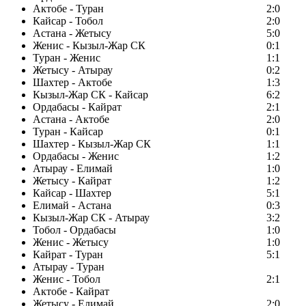
Актобе - Туран
2:0
Кайсар - Тобол
2:0
Астана - Жетысу
5:0
Женис - Кызыл-Жар СК
0:1
Туран - Женис
1:1
Жетысу - Атырау
0:2
Шахтер - Актобе
1:3
Кызыл-Жар СК - Кайсар
6:2
Ордабасы - Кайрат
2:1
Астана - Актобе
2:0
Туран - Кайсар
0:1
Шахтер - Кызыл-Жар СК
1:1
Ордабасы - Женис
1:2
Атырау - Елимай
1:0
Жетысу - Кайрат
1:2
Кайсар - Шахтер
5:1
Елимай - Астана
0:3
Кызыл-Жар СК - Атырау
3:2
Тобол - Ордабасы
1:0
Женис - Жетысу
1:0
Кайрат - Туран
5:1
Атырау - Туран
Женис - Тобол
2:1
Актобе - Кайрат
Жетысу - Елимай
2:0