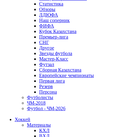
Статистика
Обзоры
ЛДЮФА
Наш соперник
ФИФА
Кубок Казахстана
Премьер-лига
СНГ
Другое
Звезды футбола
Мастер-Класс
Футзал
Сборная Казахстана
Европейские чемпионаты
Первая лига
Резерв
Персона
Футболисты
ЧМ-2018
Футбол - ЧМ-2026
Хоккей
Материалы
КХЛ
ВХЛ