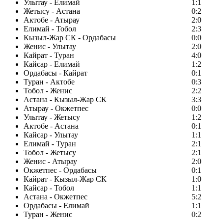
Улытау - Елимай
1:1
Жетысу - Астана
0:2
Актобе - Атырау
2:0
Елимай - Тобол
2:3
Кызыл-Жар СК - Ордабасы
0:0
Женис - Улытау
2:0
Кайрат - Туран
4:0
Кайсар - Елимай
1:2
Ордабасы - Кайрат
0:1
Туран - Актобе
0:3
Тобол - Женис
2:2
Астана - Кызыл-Жар СК
3:3
Атырау - Окжетпес
0:0
Улытау - Жетысу
1:2
Актобе - Астана
0:1
Кайсар - Улытау
1:1
Елимай - Туран
2:1
Тобол - Жетысу
2:1
Женис - Атырау
2:0
Окжетпес - Ордабасы
0:1
Кайрат - Кызыл-Жар СК
1:0
Кайсар - Тобол
1:1
Астана - Окжетпес
5:2
Ордабасы - Елимай
1:1
Туран - Женис
0:2