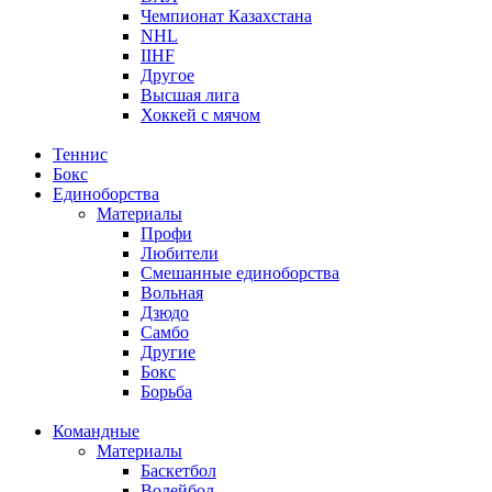
Чемпионат Казахстана
NHL
IIHF
Другое
Высшая лига
Хоккей с мячом
Теннис
Бокс
Единоборства
Материалы
Профи
Любители
Смешанные единоборства
Вольная
Дзюдо
Самбо
Другие
Бокс
Борьба
Командные
Материалы
Баскетбол
Волейбол