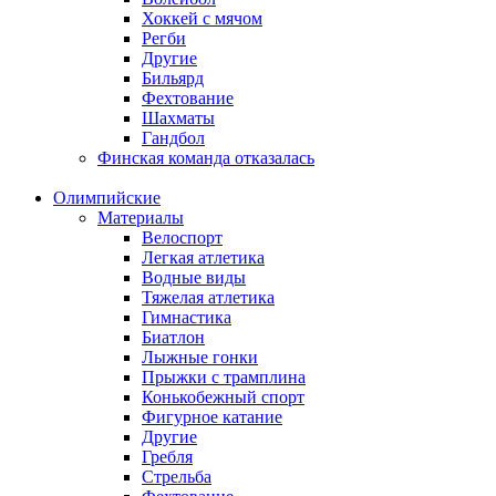
Хоккей с мячом
Регби
Другие
Бильярд
Фехтование
Шахматы
Гандбол
Финская команда отказалась
Олимпийские
Материалы
Велоспорт
Легкая атлетика
Водные виды
Тяжелая атлетика
Гимнастика
Биатлон
Лыжные гонки
Прыжки с трамплина
Конькобежный спорт
Фигурное катание
Другие
Гребля
Стрельба