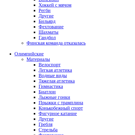
Хоккей с мячом
Регби
Другие
Бильярд
Фехтование
Шахматы
Гандбол
Финская команда отказалась
Олимпийские
Материалы
Велоспорт
Легкая атлетика
Водные виды
Тяжелая атлетика
Гимнастика
Биатлон
Лыжные гонки
Прыжки с трамплина
Конькобежный спорт
Фигурное катание
Другие
Гребля
Стрельба