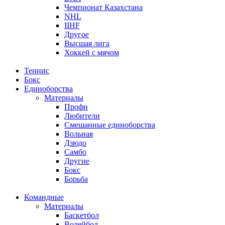
Чемпионат Казахстана
NHL
IIHF
Другое
Высшая лига
Хоккей с мячом
Теннис
Бокс
Единоборства
Материалы
Профи
Любители
Смешанные единоборства
Вольная
Дзюдо
Самбо
Другие
Бокс
Борьба
Командные
Материалы
Баскетбол
Волейбол