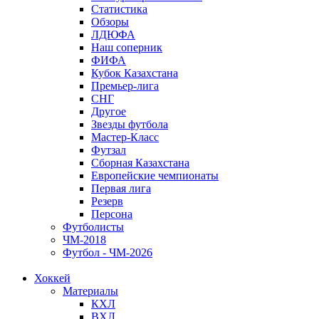
Статистика
Обзоры
ЛДЮФА
Наш соперник
ФИФА
Кубок Казахстана
Премьер-лига
СНГ
Другое
Звезды футбола
Мастер-Класс
Футзал
Сборная Казахстана
Европейские чемпионаты
Первая лига
Резерв
Персона
Футболисты
ЧМ-2018
Футбол - ЧМ-2026
Хоккей
Материалы
КХЛ
ВХЛ