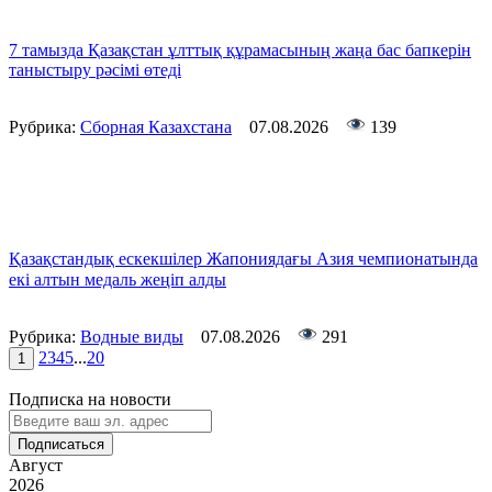
7 тамызда Қазақстан ұлттық құрамасының жаңа бас бапкерін
таныстыру рәсімі өтеді
Рубрика:
Сборная Казахстана
07.08.2026
139
Қазақстандық ескекшілер Жапониядағы Азия чемпионатында
екі алтын медаль жеңіп алды
Рубрика:
Водные виды
07.08.2026
291
2
3
4
5
...
20
1
Подписка на новости
Подписаться
Август
2026