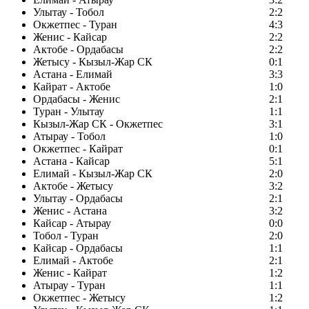
Улытау - Тобол
2:2
Окжетпес - Туран
4:3
Женис - Кайсар
2:2
Актобе - Ордабасы
2:2
Жетысу - Кызыл-Жар СК
0:1
Астана - Елимай
3:3
Кайрат - Актобе
1:0
Ордабасы - Женис
2:1
Туран - Улытау
1:1
Кызыл-Жар СК - Окжетпес
3:1
Атырау - Тобол
1:0
Окжетпес - Кайрат
0:1
Астана - Кайсар
5:1
Елимай - Кызыл-Жар СК
2:0
Актобе - Жетысу
3:2
Улытау - Ордабасы
2:1
Женис - Астана
3:2
Кайсар - Атырау
0:0
Тобол - Туран
2:0
Кайсар - Ордабасы
1:1
Елимай - Актобе
2:1
Женис - Кайрат
1:2
Атырау - Туран
1:1
Окжетпес - Жетысу
1:2