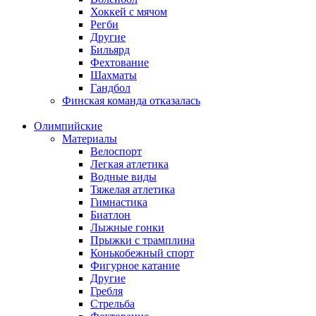
Хоккей с мячом
Регби
Другие
Бильярд
Фехтование
Шахматы
Гандбол
Финская команда отказалась
Олимпийские
Материалы
Велоспорт
Легкая атлетика
Водные виды
Тяжелая атлетика
Гимнастика
Биатлон
Лыжные гонки
Прыжки с трамплина
Конькобежный спорт
Фигурное катание
Другие
Гребля
Стрельба