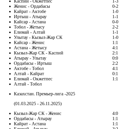
Каспий - Окжетпес
1-3
Женис - Ордабасы
0-2
Кайрат - Актобе
1-0
Иртыш - Атырау
1-1
Кайсар - Астана
0-0
Тобол - Жетысу
2-2
Елимай - Алтай
1-1
Улытау - Кызыл-Жар СК
1-0
Кайсар - Женис
1:1
Астана - Жетысу
4:1
Кызыл-Жар СК - Каспий
2:1
Атырау - Улытау
0:0
Ордабасы - Иртыш
2:2
Актобе - Тобол
4:1
Алтай - Кайрат
0:1
Елимай - Окжетпес
1:1
Алтай - Тобол
Казахстан. Премьер-лига -2025
(01.03.2025 - 26.11.2025)
Кызыл-Жар СК - Женис
4:0
Ордабасы - Атырау
1:1
Кайрат - Астана
1:1
Елимай - Атырау
3:2