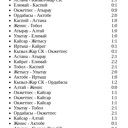
Елимай - Каспий
0:1
Окжетпес - Атырау
0:0
Ордабасы - Актобе
2:0
Каспий - Астана
1:0
Женис - Тобол
1:0
Атырау - Алтай
1:0
Улытау - Елимай
1:0
Кайсар - Жетысу
1:1
Иртыш - Кайрат
0:1
Кызыл-Жар СК - Окжетпес
0:1
Астана - Атырау
2:1
Кайрат - Елимай
2:2
Тобол - Каспий
2:1
Жетысу - Улытау
2:0
Актобе - Иртыш
1:0
Кызыл-Жар СК - Ордабасы
1:2
Алтай - Женис
0:0
Окжетпес - Кайсар
1:1
Окжетпес - Кайсар
1:1
Окжетпес - Кайсар
1:1
Улытау - Тобол
2:1
Ордабасы - Окжетпес
2:1
Кайсар - Алтай
1:1
Женис - Актобе
0:1