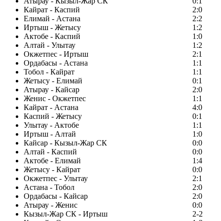
Атырау - Кызыл-Жар СК
0:1
Кайрат - Каспий
2:0
Елимай - Астана
2:2
Иртыш - Жетысу
1:2
Актобе - Каспий
1:0
Алтай - Улытау
1:2
Окжетпес - Иртыш
2:1
Ордабасы - Астана
1:1
Тобол - Кайрат
1:1
Жетысу - Елимай
0:1
Атырау - Кайсар
2:0
Женис - Окжетпес
1:1
Кайрат - Астана
4:0
Каспий - Жетысу
0:1
Улытау - Актобе
1:1
Иртыш - Алтай
1:0
Кайсар - Кызыл-Жар СК
0:0
Алтай - Каспий
0:0
Актобе - Елимай
1:4
Жетысу - Кайрат
0:0
Окжетпес - Улытау
2:1
Астана - Тобол
2:0
Ордабасы - Кайсар
2:0
Атырау - Женис
0:0
Кызыл-Жар СК - Иртыш
2-2