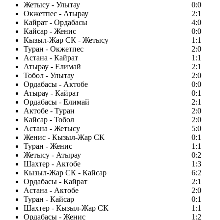
Жетысу - Улытау
0:0
Окжетпес - Атырау
2:1
Кайрат - Ордабасы
4:0
Кайсар - Женис
0:0
Кызыл-Жар СК - Жетысу
1:1
Туран - Окжетпес
2:0
Астана - Кайрат
1:1
Атырау - Елимай
2:1
Тобол - Улытау
2:0
Ордабасы - Актобе
0:0
Атырау - Кайрат
0:1
Ордабасы - Елимай
2:1
Актобе - Туран
2:0
Кайсар - Тобол
2:0
Астана - Жетысу
5:0
Женис - Кызыл-Жар СК
0:1
Туран - Женис
1:1
Жетысу - Атырау
0:2
Шахтер - Актобе
1:3
Кызыл-Жар СК - Кайсар
6:2
Ордабасы - Кайрат
2:1
Астана - Актобе
2:0
Туран - Кайсар
0:1
Шахтер - Кызыл-Жар СК
1:1
Ордабасы - Женис
1:2