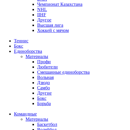
Чемпионат Казахстана
NHL
IIHF
Другое
Высшая лига
Хоккей с мячом
Теннис
Бокс
Единоборства
Материалы
Профи
Любители
Смешанные единоборства
Вольная
Дзюдо
Самбо
Другие
Бокс
Борьба
Командные
Материалы
Баскетбол
Волейбол