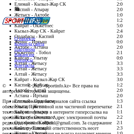
Сообщить о мероприятии
Елимай - Кызыл-Жар СК
2:0
Каспий - Атырау
Перейти на старый сайт
2:0
Жетысу - Актобе
1:0
Елимай - Атырау
1:2
Кайрат - Окжетпес
5:0
Кызыл-Жар СК - Кайрат
2:4
Ордабасы - Каспий
2:0
О проекте
Женис - Иртыш
0:0
Команда сайта
Актобе - Астана
2:0
Партнеры
Окжетпес - Тобол
2:1
Вакансии
Кайсар - Улытау
0:0
Вопросы
Алтай - Жетысу
3:3
Контакты
Алтай - Жетысу
3:3
Алтай - Жетысу
3:3
Кайрат - Кызыл-Жар СК
3:0
Каспий - Кайсар
1:2
©
Copyright
© 2025 «Sportinfo.kz» Все права на
Актобе - Алтай
2:0
авторские материалы защищены.
Астана - Иртыш
2:0
Елимай - Ордабасы
1:3
При использовании материалов сайта ссылка
Улытау - Женис
2:1
обязательна. При полной или частичной перепечатке
Кайрат - Атырау
1:1
текстовых материалов в интернете гиперссылка на
Жетысу - Окжетпес
2:2
sportinfo.kz обязательна. Адрес электронной почты
Ордабасы - Кайрат
2:1
редакции: sportinfo.official@gmail.com. За содержание
Кайсар - Елимай
2:3
рекламных публикаций ответственность несет
Женис - Каспий
1:0
рекламодатель. Редакция не всегда разделяет мнение