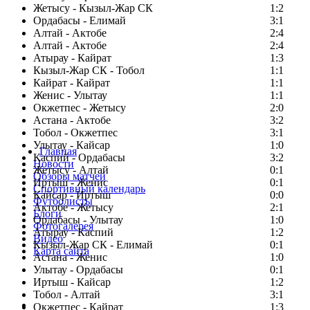
Жетысу - Кызыл-Жар СК
1:2
Ордабасы - Елимай
3:1
Алтай - Актобе
2:4
Алтай - Актобе
2:4
Атырау - Кайрат
1:3
Кызыл-Жар СК - Тобол
1:1
Кайрат - Кайрат
1:1
Женис - Улытау
1:1
Окжетпес - Жетысу
2:0
Астана - Актобе
3:2
Тобол - Окжетпес
3:1
Улытау - Кайсар
1:0
Главная
Каспий - Ордабасы
3:2
Новости
Жетысу - Алтай
0:1
Обзоры матчей
Иртыш - Женис
0:1
Спортивный календарь
Кайсар - Иртыш
0:0
Футболисты
Актобе - Жетысу
2:1
Блоги
Ордабасы - Улытау
1:0
Фотогалерея
Атырау - Каспий
1:2
Видео
Кызыл-Жар СК - Елимай
0:1
Карта сайта
Астана - Женис
1:0
Улытау - Ордабасы
0:1
Иртыш - Кайсар
1:2
Тобол - Алтай
3:1
Есть идея?
Окжетпес - Кайрат
1:3