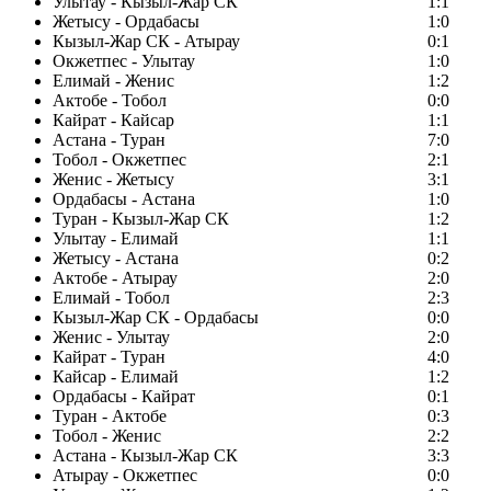
Улытау - Кызыл-Жар СК
1:1
Жетысу - Ордабасы
1:0
Кызыл-Жар СК - Атырау
0:1
Окжетпес - Улытау
1:0
Елимай - Женис
1:2
Актобе - Тобол
0:0
Кайрат - Кайсар
1:1
Астана - Туран
7:0
Тобол - Окжетпес
2:1
Женис - Жетысу
3:1
Ордабасы - Астана
1:0
Туран - Кызыл-Жар СК
1:2
Улытау - Елимай
1:1
Жетысу - Астана
0:2
Актобе - Атырау
2:0
Елимай - Тобол
2:3
Кызыл-Жар СК - Ордабасы
0:0
Женис - Улытау
2:0
Кайрат - Туран
4:0
Кайсар - Елимай
1:2
Ордабасы - Кайрат
0:1
Туран - Актобе
0:3
Тобол - Женис
2:2
Астана - Кызыл-Жар СК
3:3
Атырау - Окжетпес
0:0