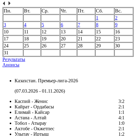
Пн.
Вт.
Ср.
Чт.
Пт.
Сб.
Вс.
1
2
3
4
5
6
7
8
9
10
11
12
13
14
15
16
17
18
19
20
21
22
23
24
25
26
27
28
29
30
31
Результаты
Анонсы
Казахстан. Премьер-лига-2026
(07.03.2026 - 01.11.2026)
Каспий - Женис
3:2
Кайрат - Ордабасы
2:1
Елимай - Кайсар
1:1
Астана - Алтай
4:1
Тобол - Атырау
1:0
Актобе - Окжетпес
2:1
Улытау - Иртыш
1:2