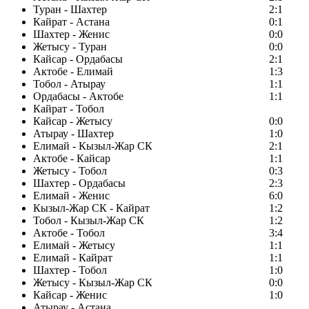
Туран - Шахтер
2:1
Кайрат - Астана
0:1
Шахтер - Женис
0:0
Жетысу - Туран
0:0
Кайсар - Ордабасы
2:1
Актобе - Елимай
1:3
Тобол - Атырау
1:1
Ордабасы - Актобе
1:1
Кайрат - Тобол
Кайсар - Жетысу
0:0
Атырау - Шахтер
1:0
Елимай - Кызыл-Жар СК
2:1
Актобе - Кайсар
1:1
Жетысу - Тобол
0:3
Шахтер - Ордабасы
2:3
Елимай - Женис
6:0
Кызыл-Жар СК - Кайрат
1:2
Тобол - Кызыл-Жар СК
1:2
Актобе - Тобол
3:4
Елимай - Жетысу
1:1
Елимай - Кайрат
1:1
Шахтер - Тобол
1:0
Жетысу - Кызыл-Жар СК
0:0
Кайсар - Женис
1:0
Атырау - Астана