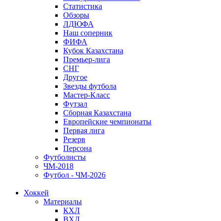
Статистика
Обзоры
ЛДЮФА
Наш соперник
ФИФА
Кубок Казахстана
Премьер-лига
СНГ
Другое
Звезды футбола
Мастер-Класс
Футзал
Сборная Казахстана
Европейские чемпионаты
Первая лига
Резерв
Персона
Футболисты
ЧМ-2018
Футбол - ЧМ-2026
Хоккей
Материалы
КХЛ
ВХЛ