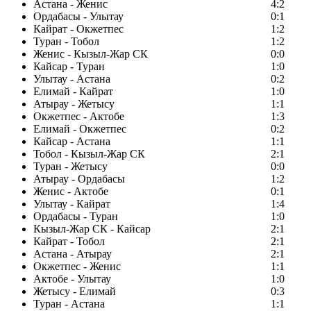
Астана - Женис
4:2
Ордабасы - Улытау
0:1
Кайрат - Окжетпес
1:2
Туран - Тобол
1:2
Женис - Кызыл-Жар СК
0:0
Кайсар - Туран
1:0
Улытау - Астана
0:2
Елимай - Кайрат
1:0
Атырау - Жетысу
1:1
Окжетпес - Актобе
1:3
Елимай - Окжетпес
0:2
Кайсар - Астана
1:1
Тобол - Кызыл-Жар СК
2:1
Туран - Жетысу
0:0
Атырау - Ордабасы
1:2
Женис - Актобе
0:1
Улытау - Кайрат
1:4
Ордабасы - Туран
1:0
Кызыл-Жар СК - Кайсар
2:1
Кайрат - Тобол
2:1
Астана - Атырау
2:1
Окжетпес - Женис
1:1
Актобе - Улытау
1:0
Жетысу - Елимай
0:3
Туран - Астана
1:1