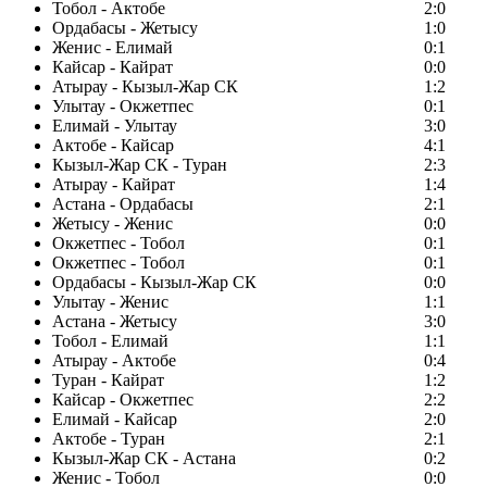
Тобол - Актобе
2:0
Ордабасы - Жетысу
1:0
Женис - Елимай
0:1
Кайсар - Кайрат
0:0
Атырау - Кызыл-Жар СК
1:2
Улытау - Окжетпес
0:1
Елимай - Улытау
3:0
Актобе - Кайсар
4:1
Кызыл-Жар СК - Туран
2:3
Атырау - Кайрат
1:4
Астана - Ордабасы
2:1
Жетысу - Женис
0:0
Окжетпес - Тобол
0:1
Окжетпес - Тобол
0:1
Ордабасы - Кызыл-Жар СК
0:0
Улытау - Женис
1:1
Астана - Жетысу
3:0
Тобол - Елимай
1:1
Атырау - Актобе
0:4
Туран - Кайрат
1:2
Кайсар - Окжетпес
2:2
Елимай - Кайсар
2:0
Актобе - Туран
2:1
Кызыл-Жар СК - Астана
0:2
Женис - Тобол
0:0