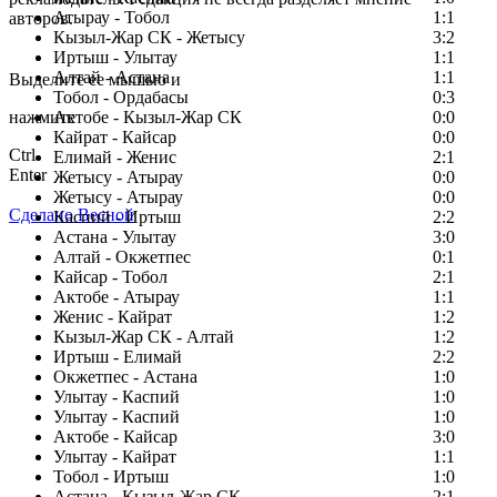
Атырау - Тобол
1:1
авторов.
Кызыл-Жар СК - Жетысу
3:2
Заметили ошибку в тексте?
Иртыш - Улытау
1:1
Алтай - Астана
1:1
Выделите ее мышью и
Тобол - Ордабасы
0:3
нажмите
Актобе - Кызыл-Жар СК
0:0
Кайрат - Кайсар
0:0
Ctrl
Елимай - Женис
2:1
Enter
Жетысу - Атырау
0:0
Жетысу - Атырау
0:0
Сделано Весной
Каспий - Иртыш
2:2
Астана - Улытау
3:0
Алтай - Окжетпес
0:1
Кайсар - Тобол
2:1
Актобе - Атырау
1:1
Женис - Кайрат
1:2
Кызыл-Жар СК - Алтай
1:2
Иртыш - Елимай
2:2
Окжетпес - Астана
1:0
Улытау - Каспий
1:0
Улытау - Каспий
1:0
Актобе - Кайсар
3:0
Улытау - Кайрат
1:1
Тобол - Иртыш
1:0
Астана - Кызыл-Жар СК
2:1