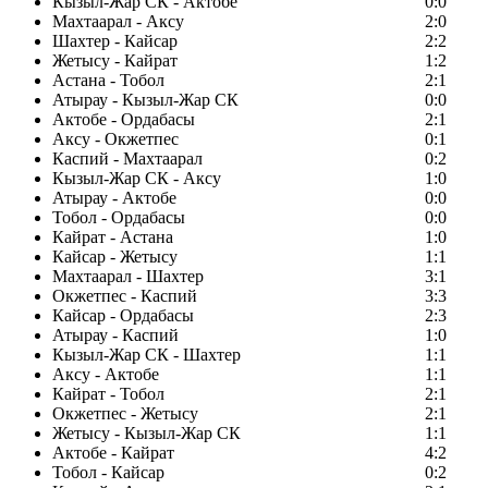
Кызыл-Жар СК - Актобе
0:0
Махтаарал - Аксу
2:0
Шахтер - Кайсар
2:2
Жетысу - Кайрат
1:2
Астана - Тобол
2:1
Атырау - Кызыл-Жар СК
0:0
Актобе - Ордабасы
2:1
Аксу - Окжетпес
0:1
Каспий - Махтаарал
0:2
Кызыл-Жар СК - Аксу
1:0
Атырау - Актобе
0:0
Тобол - Ордабасы
0:0
Кайрат - Астана
1:0
Кайсар - Жетысу
1:1
Махтаарал - Шахтер
3:1
Окжетпес - Каспий
3:3
Кайсар - Ордабасы
2:3
Атырау - Каспий
1:0
Кызыл-Жар СК - Шахтер
1:1
Аксу - Актобе
1:1
Кайрат - Тобол
2:1
Окжетпес - Жетысу
2:1
Жетысу - Кызыл-Жар СК
1:1
Актобе - Кайрат
4:2
Тобол - Кайсар
0:2