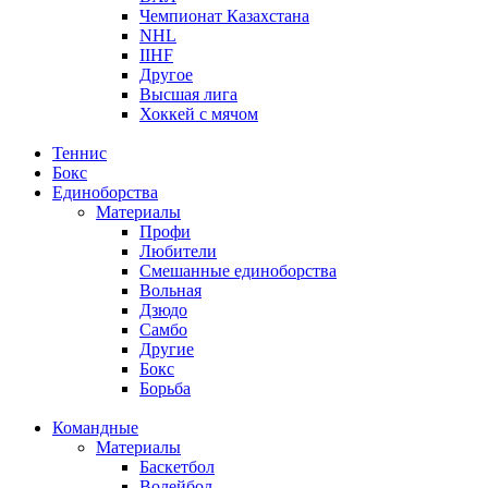
Чемпионат Казахстана
NHL
IIHF
Другое
Высшая лига
Хоккей с мячом
Теннис
Бокс
Единоборства
Материалы
Профи
Любители
Смешанные единоборства
Вольная
Дзюдо
Самбо
Другие
Бокс
Борьба
Командные
Материалы
Баскетбол
Волейбол