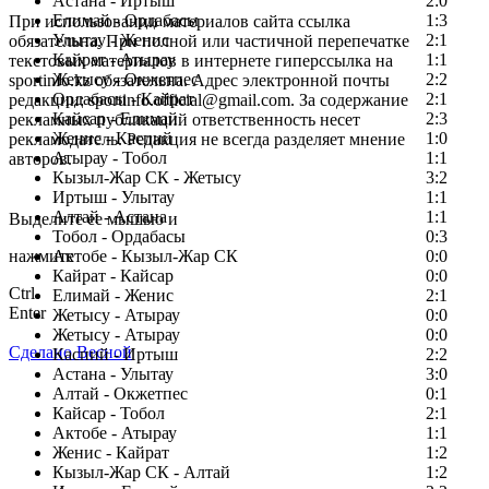
Астана - Иртыш
2:0
Елимай - Ордабасы
1:3
При использовании материалов сайта ссылка
Улытау - Женис
2:1
обязательна. При полной или частичной перепечатке
Кайрат - Атырау
1:1
текстовых материалов в интернете гиперссылка на
Жетысу - Окжетпес
2:2
sportinfo.kz обязательна. Адрес электронной почты
Ордабасы - Кайрат
2:1
редакции: sportinfo.official@gmail.com. За содержание
Кайсар - Елимай
2:3
рекламных публикаций ответственность несет
Женис - Каспий
1:0
рекламодатель. Редакция не всегда разделяет мнение
Атырау - Тобол
1:1
авторов.
Кызыл-Жар СК - Жетысу
3:2
Заметили ошибку в тексте?
Иртыш - Улытау
1:1
Алтай - Астана
1:1
Выделите ее мышью и
Тобол - Ордабасы
0:3
нажмите
Актобе - Кызыл-Жар СК
0:0
Кайрат - Кайсар
0:0
Ctrl
Елимай - Женис
2:1
Enter
Жетысу - Атырау
0:0
Жетысу - Атырау
0:0
Сделано Весной
Каспий - Иртыш
2:2
Астана - Улытау
3:0
Алтай - Окжетпес
0:1
Кайсар - Тобол
2:1
Актобе - Атырау
1:1
Женис - Кайрат
1:2
Кызыл-Жар СК - Алтай
1:2