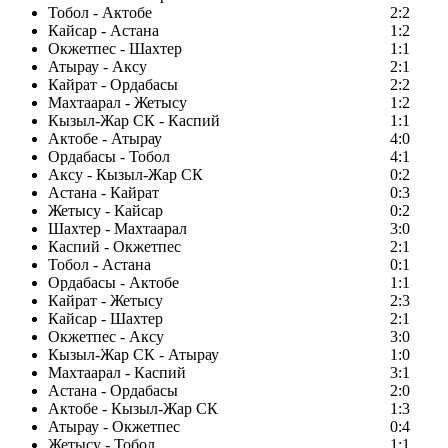
Тобол - Актобе
2:2
Кайсар - Астана
1:2
Окжетпес - Шахтер
1:1
Атырау - Аксу
2:1
Кайрат - Ордабасы
2:2
Махтаарал - Жетысу
1:2
Кызыл-Жар СК - Каспий
1:1
Актобе - Атырау
4:0
Ордабасы - Тобол
4:1
Аксу - Кызыл-Жар СК
0:2
Астана - Кайрат
0:3
Жетысу - Кайсар
0:2
Шахтер - Махтаарал
3:0
Каспий - Окжетпес
2:1
Тобол - Астана
0:1
Ордабасы - Актобе
1:1
Кайрат - Жетысу
2:3
Кайсар - Шахтер
2:1
Окжетпес - Аксу
3:0
Кызыл-Жар СК - Атырау
1:0
Махтаарал - Каспий
3:1
Астана - Ордабасы
2:0
Актобе - Кызыл-Жар СК
1:3
Атырау - Окжетпес
0:4
Жетысу - Тобол
1:1