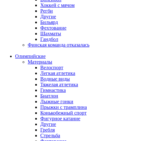
Хоккей с мячом
Регби
Другие
Бильярд
Фехтование
Шахматы
Гандбол
Финская команда отказалась
Олимпийские
Материалы
Велоспорт
Легкая атлетика
Водные виды
Тяжелая атлетика
Гимнастика
Биатлон
Лыжные гонки
Прыжки с трамплина
Конькобежный спорт
Фигурное катание
Другие
Гребля
Стрельба