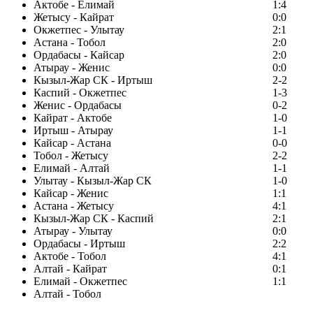
Актобе - Елимай
1:4
Жетысу - Кайрат
0:0
Окжетпес - Улытау
2:1
Астана - Тобол
2:0
Ордабасы - Кайсар
2:0
Атырау - Женис
0:0
Кызыл-Жар СК - Иртыш
2-2
Каспий - Окжетпес
1-3
Женис - Ордабасы
0-2
Кайрат - Актобе
1-0
Иртыш - Атырау
1-1
Кайсар - Астана
0-0
Тобол - Жетысу
2-2
Елимай - Алтай
1-1
Улытау - Кызыл-Жар СК
1-0
Кайсар - Женис
1:1
Астана - Жетысу
4:1
Кызыл-Жар СК - Каспий
2:1
Атырау - Улытау
0:0
Ордабасы - Иртыш
2:2
Актобе - Тобол
4:1
Алтай - Кайрат
0:1
Елимай - Окжетпес
1:1
Алтай - Тобол