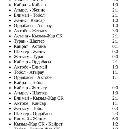
Кайрат - Кайсар
1:0
Атырау - Женис
2:1
Елимай - Тобол
2:1
Женис - Кайсар
1:0
Ордабасы - Атырау
1:0
Актобе - Жетысу
3:0
Астана - Кызыл-Жар СК
2:1
Туран - Шахтер
2:1
Кайрат - Астана
0:1
Шахтер - Женис
0:0
Жетысу - Туран
0:0
Кайсар - Ордабасы
2:1
Актобе - Елимай
1:3
Тобол - Атырау
1:1
Ордабасы - Актобе
1:1
Кайрат - Тобол
Кайсар - Жетысу
0:0
Атырау - Шахтер
1:0
Елимай - Кызыл-Жар СК
2:1
Актобе - Кайсар
1:1
Жетысу - Тобол
0:3
Шахтер - Ордабасы
2:3
Елимай - Женис
6:0
Кызыл-Жар СК - Кайрат
1:2