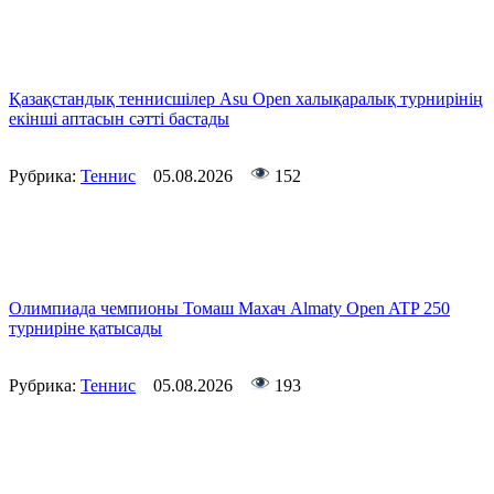
Қазақстандық теннисшілер Asu Open халықаралық турнирінің
екінші аптасын сәтті бастады
Рубрика:
Теннис
05.08.2026
152
Олимпиада чемпионы Томаш Махач Almaty Open ATP 250
турниріне қатысады
Рубрика:
Теннис
05.08.2026
193