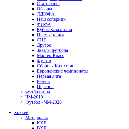
Статистика
Обзоры
ЛДЮФА
Наш соперник
ФИФА
Кубок Казахстана
Премьер-лига
СНГ
Другое
Звезды футбола
Мастер-Класс
Футзал
Сборная Казахстана
Европейские чемпионаты
Первая лига
Резерв
Персона
Футболисты
ЧМ-2018
Футбол - ЧМ-2026
Хоккей
Материалы
КХЛ
ВХЛ