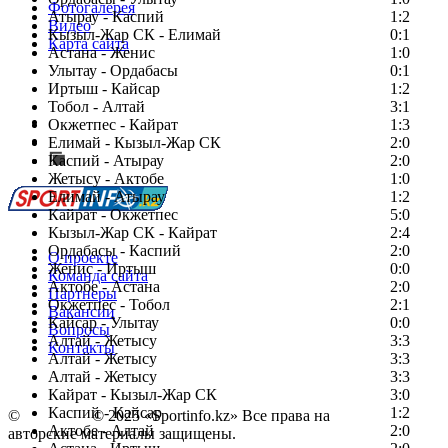
Фотогалерея
Атырау - Каспий
1:2
Видео
Кызыл-Жар СК - Елимай
0:1
Карта сайта
Астана - Женис
1:0
Улытау - Ордабасы
0:1
Иртыш - Кайсар
1:2
Тобол - Алтай
3:1
Есть идея?
Окжетпес - Кайрат
1:3
Сообщить о мероприятии
Елимай - Кызыл-Жар СК
2:0
Каспий - Атырау
Перейти на старый сайт
2:0
Жетысу - Актобе
1:0
Елимай - Атырау
1:2
Кайрат - Окжетпес
5:0
Кызыл-Жар СК - Кайрат
2:4
Ордабасы - Каспий
2:0
О проекте
Женис - Иртыш
0:0
Команда сайта
Актобе - Астана
2:0
Партнеры
Окжетпес - Тобол
2:1
Вакансии
Кайсар - Улытау
0:0
Вопросы
Алтай - Жетысу
3:3
Контакты
Алтай - Жетысу
3:3
Алтай - Жетысу
3:3
Кайрат - Кызыл-Жар СК
3:0
Каспий - Кайсар
1:2
©
Copyright
© 2025 «Sportinfo.kz» Все права на
Актобе - Алтай
2:0
авторские материалы защищены.