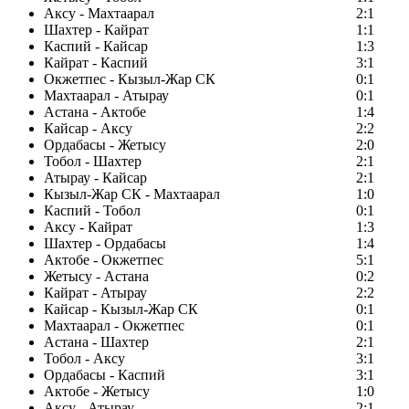
Аксу - Махтаарал
2:1
Шахтер - Кайрат
1:1
Каспий - Кайсар
1:3
Кайрат - Каспий
3:1
Окжетпес - Кызыл-Жар СК
0:1
Махтаарал - Атырау
0:1
Астана - Актобе
1:4
Кайсар - Аксу
2:2
Ордабасы - Жетысу
2:0
Тобол - Шахтер
2:1
Атырау - Кайсар
2:1
Кызыл-Жар СК - Махтаарал
1:0
Каспий - Тобол
0:1
Аксу - Кайрат
1:3
Шахтер - Ордабасы
1:4
Актобе - Окжетпес
5:1
Жетысу - Астана
0:2
Кайрат - Атырау
2:2
Кайсар - Кызыл-Жар СК
0:1
Махтаарал - Окжетпес
0:1
Астана - Шахтер
2:1
Тобол - Аксу
3:1
Ордабасы - Каспий
3:1
Актобе - Жетысу
1:0
Аксу - Атырау
2:1