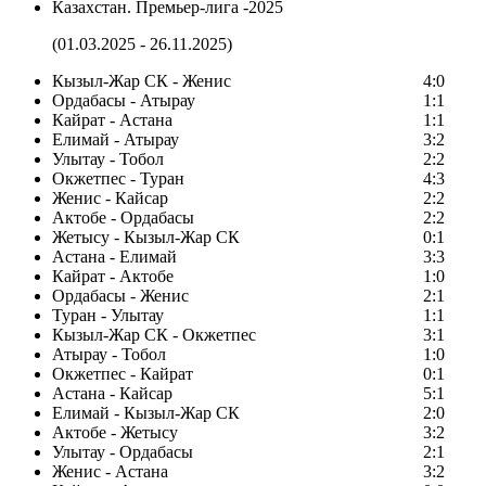
Казахстан. Премьер-лига -2025
(01.03.2025 - 26.11.2025)
Кызыл-Жар СК - Женис
4:0
Ордабасы - Атырау
1:1
Кайрат - Астана
1:1
Елимай - Атырау
3:2
Улытау - Тобол
2:2
Окжетпес - Туран
4:3
Женис - Кайсар
2:2
Актобе - Ордабасы
2:2
Жетысу - Кызыл-Жар СК
0:1
Астана - Елимай
3:3
Кайрат - Актобе
1:0
Ордабасы - Женис
2:1
Туран - Улытау
1:1
Кызыл-Жар СК - Окжетпес
3:1
Атырау - Тобол
1:0
Окжетпес - Кайрат
0:1
Астана - Кайсар
5:1
Елимай - Кызыл-Жар СК
2:0
Актобе - Жетысу
3:2
Улытау - Ордабасы
2:1
Женис - Астана
3:2