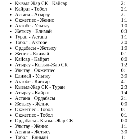
Кызыл-Жар СК - Кайсар
2:1
Кайрат - Тобол
2:1
Астана - Атырау
2:1
Окжетпес - Женис
1:1
Актобе - Улытау
1:0
Жетысу - Елимай
0:3
Туран - Астана
1:1
Тобол - Актобе
2:0
Ордабасы - Жетысу
1:0
Женис - Елимай
0:1
Кайсар - Кайрат
0:0
Атырау - Кызыл-Жар СК
1:2
Улытау - Окжетпес
0:1
Елимай - Улытау
3:0
Актобе - Кайсар
4:1
Кызыл-Жар СК - Туран
2:3
Атырау - Кайрат
1:4
Астана - Ордабасы
2:1
Жетысу - Женис
0:0
Окжетпес - Тобол
0:1
Окжетпес - Тобол
0:1
Ордабасы - Кызыл-Жар СК
0:0
Улытау - Женис
1:1
Астана - Жетысу
3:0
Тобол - Елимай
1:1