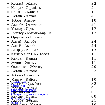
Каспий - Женис
3:2
Кайрат - Ордабасы
2:1
Елимай - Кайсар
1:1
Астана - Алтай
4:1
Тобол - Атырау
1:0
Актобе - Окжетпес
2:1
Улытау - Иртыш
1:2
Жетысу - Кызыл-Жар СК
1:2
Ордабасы - Елимай
3:1
Алтай - Актобе
2:4
Алтай - Актобе
2:4
Атырау - Кайрат
1:3
Кызыл-Жар СК - Тобол
1:1
Кайрат - Кайрат
1:1
Женис - Улытау
1:1
Окжетпес - Жетысу
2:0
Астана - Актобе
3:2
Тобол - Окжетпес
3:1
Улытау - Кайсар
1:0
Главная
Каспий - Ордабасы
3:2
Новости
Жетысу - Алтай
0:1
Обзоры матчей
Иртыш - Женис
0:1
Спортивный календарь
Кайсар - Иртыш
0:0
Футболисты
Актобе - Жетысу
2:1
Блоги
Ордабасы - Улытау
1:0