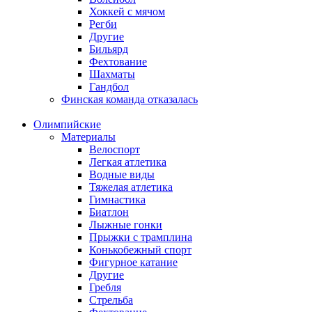
Хоккей с мячом
Регби
Другие
Бильярд
Фехтование
Шахматы
Гандбол
Финская команда отказалась
Олимпийские
Материалы
Велоспорт
Легкая атлетика
Водные виды
Тяжелая атлетика
Гимнастика
Биатлон
Лыжные гонки
Прыжки с трамплина
Конькобежный спорт
Фигурное катание
Другие
Гребля
Стрельба