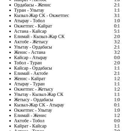
Ордабасы - Женис
2:1
Туран - Улытау
1:1
Кызыл-Жар СК - Окжетпес
3:1
Атырау - Тобол
1:0
Окжетпес - Кайрат
0:1
Астана - Кайсар
5:1
Елимай - Кызыл-Жар СК
2:0
Актобе - Жетысу
3:2
Улытау - Ордабасы
2:1
Женис - Астана
3:2
Кайсар - Атырау
0:0
Тобол - Туран
2:0
Кайсар - Ордабасы
1:1
Елимай - Актобе
2:1
Женис - Кайрат
1:2
Атырау - Туран
1:1
Окжетпес - Жетысу
1:2
Улытау - Кызыл-Жар СК
1:1
Жетысу - Ордабасы
1:0
Кызыл-Жар СК - Атырау
0:1
Окжетпес - Улытау
1:0
Елимай - Женис
1:2
Актобе - Тобол
0:0
Кайрат - Кайсар
1:1