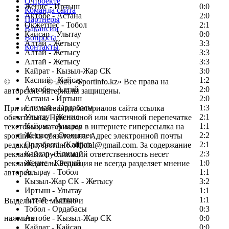
О проекте
Женис - Иртыш
0:0
Команда сайта
Актобе - Астана
2:0
Партнеры
Окжетпес - Тобол
2:1
Вакансии
Кайсар - Улытау
0:0
Вопросы
Алтай - Жетысу
3:3
Контакты
Алтай - Жетысу
3:3
Алтай - Жетысу
3:3
Кайрат - Кызыл-Жар СК
3:0
Каспий - Кайсар
1:2
©
Copyright
© 2025 «Sportinfo.kz» Все права на
Актобе - Алтай
2:0
авторские материалы защищены.
Астана - Иртыш
2:0
Елимай - Ордабасы
1:3
При использовании материалов сайта ссылка
Улытау - Женис
2:1
обязательна. При полной или частичной перепечатке
Кайрат - Атырау
1:1
текстовых материалов в интернете гиперссылка на
Жетысу - Окжетпес
2:2
sportinfo.kz обязательна. Адрес электронной почты
Ордабасы - Кайрат
2:1
редакции: sportinfo.official@gmail.com. За содержание
Кайсар - Елимай
2:3
рекламных публикаций ответственность несет
Женис - Каспий
1:0
рекламодатель. Редакция не всегда разделяет мнение
Атырау - Тобол
1:1
авторов.
Кызыл-Жар СК - Жетысу
3:2
Заметили ошибку в тексте?
Иртыш - Улытау
1:1
Алтай - Астана
1:1
Выделите ее мышью и
Тобол - Ордабасы
0:3
нажмите
Актобе - Кызыл-Жар СК
0:0
Кайрат - Кайсар
0:0