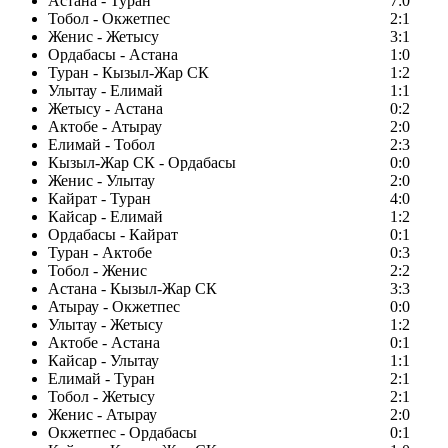
Астана - Туран
7:0
Тобол - Окжетпес
2:1
Женис - Жетысу
3:1
Ордабасы - Астана
1:0
Туран - Кызыл-Жар СК
1:2
Улытау - Елимай
1:1
Жетысу - Астана
0:2
Актобе - Атырау
2:0
Елимай - Тобол
2:3
Кызыл-Жар СК - Ордабасы
0:0
Женис - Улытау
2:0
Кайрат - Туран
4:0
Кайсар - Елимай
1:2
Ордабасы - Кайрат
0:1
Туран - Актобе
0:3
Тобол - Женис
2:2
Астана - Кызыл-Жар СК
3:3
Атырау - Окжетпес
0:0
Улытау - Жетысу
1:2
Актобе - Астана
0:1
Кайсар - Улытау
1:1
Елимай - Туран
2:1
Тобол - Жетысу
2:1
Женис - Атырау
2:0
Окжетпес - Ордабасы
0:1