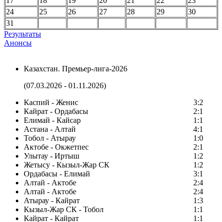
17
18
19
20
21
22
23
24
25
26
27
28
29
30
31
Результаты
Анонсы
Казахстан. Премьер-лига-2026
(07.03.2026 - 01.11.2026)
Каспий - Женис
3:2
Кайрат - Ордабасы
2:1
Елимай - Кайсар
1:1
Астана - Алтай
4:1
Тобол - Атырау
1:0
Актобе - Окжетпес
2:1
Улытау - Иртыш
1:2
Жетысу - Кызыл-Жар СК
1:2
Ордабасы - Елимай
3:1
Алтай - Актобе
2:4
Алтай - Актобе
2:4
Атырау - Кайрат
1:3
Кызыл-Жар СК - Тобол
1:1
Кайрат - Кайрат
1:1