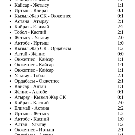
Кайсар - Жетысу
1:1
Иртыш - Кайрат
0:1
Кызыл-Жар СК - Окжетпес
0:1
Астана - Атырау
2:1
Кайрат - Елимай
2:2
Тобол - Каспий
2:1
Жетысу - Улытау
2:0
Актобе - Иртыш
1:0
Кызыл-Жар СК - Ордабасы
1:2
Алтай - Женис
0:0
Окжетпес - Кайсар
1:1
Окжетпес - Кайсар
1:1
Окжетпес - Кайсар
1:1
Улытау - Тобол
2:1
Ордабасы - Окжетпес
2:1
Кайсар - Алтай
1:1
Женис - Актобе
0:1
Атырау - Кызыл-Жар СК
0:1
Кайрат - Каспий
2:0
Елимай - Астана
2:2
Иртыш - Жетысу
1:2
Актобе - Каспий
1:0
Алтай - Улытау
1:2
Окжетпес - Иртыш
2:1