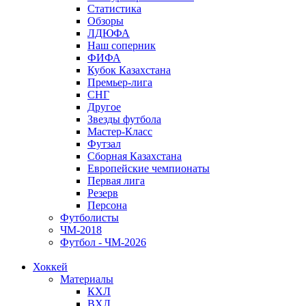
Статистика
Обзоры
ЛДЮФА
Наш соперник
ФИФА
Кубок Казахстана
Премьер-лига
СНГ
Другое
Звезды футбола
Мастер-Класс
Футзал
Сборная Казахстана
Европейские чемпионаты
Первая лига
Резерв
Персона
Футболисты
ЧМ-2018
Футбол - ЧМ-2026
Хоккей
Материалы
КХЛ
ВХЛ