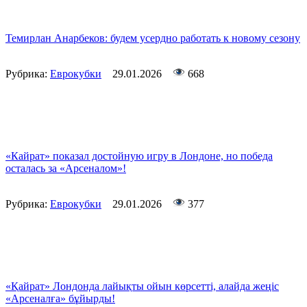
Темирлан Анарбеков: будем усердно работать к новому сезону
Рубрика:
Еврокубки
29.01.2026
668
«Кайрат» показал достойную игру в Лондоне, но победа
осталась за «Арсеналом»!
Рубрика:
Еврокубки
29.01.2026
377
«Қайрат» Лондонда лайықты ойын көрсетті, алайда жеңіс
«Арсеналға» бұйырды!