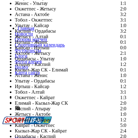
Женис - Улытау
1:1
Окжетпес - Жетысу
2:0
Астана - Актобе
3:2
Тобол - Окжетпес
3:1
Улытау - Кайсар
1:0
Главная
Каспий - Ордабасы
3:2
Новости
Жетысу - Алтай
0:1
Обзоры матчей
Иртыш - Женис
0:1
Спортивный календарь
Кайсар - Иртыш
0:0
Футболисты
Актобе - Жетысу
2:1
Блоги
Ордабасы - Улытау
1:0
Фотогалерея
Атырау - Каспий
1:2
Видео
Кызыл-Жар СК - Елимай
0:1
Карта сайта
Астана - Женис
1:0
Улытау - Ордабасы
0:1
Иртыш - Кайсар
1:2
Тобол - Алтай
3:1
Есть идея?
Окжетпес - Кайрат
1:3
Сообщить о мероприятии
Елимай - Кызыл-Жар СК
2:0
Каспий - Атырау
Перейти на старый сайт
2:0
Жетысу - Актобе
1:0
Елимай - Атырау
1:2
Кайрат - Окжетпес
5:0
Кызыл-Жар СК - Кайрат
2:4
Ордабасы - Каспий
2:0