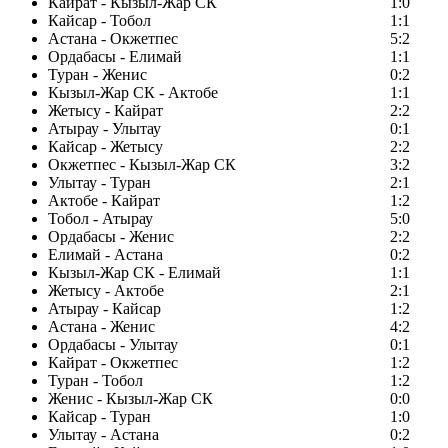
Кайрат - Кызыл-Жар СК
1:0
Кайсар - Тобол
1:1
Астана - Окжетпес
5:2
Ордабасы - Елимай
1:1
Туран - Женис
0:2
Кызыл-Жар СК - Актобе
1:1
Жетысу - Кайрат
2:2
Атырау - Улытау
0:1
Кайсар - Жетысу
2:2
Окжетпес - Кызыл-Жар СК
3:2
Улытау - Туран
2:1
Актобе - Кайрат
1:2
Тобол - Атырау
5:0
Ордабасы - Женис
2:2
Елимай - Астана
0:2
Кызыл-Жар СК - Елимай
1:1
Жетысу - Актобе
2:1
Атырау - Кайсар
1:2
Астана - Женис
4:2
Ордабасы - Улытау
0:1
Кайрат - Окжетпес
1:2
Туран - Тобол
1:2
Женис - Кызыл-Жар СК
0:0
Кайсар - Туран
1:0
Улытау - Астана
0:2