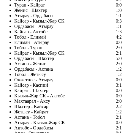
Туран - Кайрат
0:0
Женис - Шахтер
1:0
Атырау - Ордабасы
1:1
Кайсар - Кызыл-Жар СК
0:3
Ордабасы - Атырау
1:1
Кайсар - Актобе
1:3
Тобол - Елимай
4:2
Елимай - Атырау
0:0
Тобол - Туран
2:0
Кайрат - Кызыл-Жар СК
2:1
Ордабасы - Шахтер
5:0
Астана - Женис
2:0
Ордабасы - Астана
1:2
Тобол - Жетысу
1:2
Окжетпес - Атырау
0:0
Кайсар - Каспий
3:1
Кайрат - Шахтер
0:0
Кызыл-Жар СК - Актобе
0:0
Махтаарал - Аксу
2:0
Шахтер - Кайсар
2:2
Жетысу - Кайрат
1:2
Астана - Тобол
2:1
Атырау - Кызыл-Жар СК
0:0
Актобе - Ордабасы
2:1