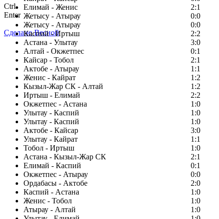
Ctrl
Елимай - Женис
2:1
Enter
Жетысу - Атырау
0:0
Жетысу - Атырау
0:0
Сделано Весной
Каспий - Иртыш
2:2
Астана - Улытау
3:0
Алтай - Окжетпес
0:1
Кайсар - Тобол
2:1
Актобе - Атырау
1:1
Женис - Кайрат
1:2
Кызыл-Жар СК - Алтай
1:2
Иртыш - Елимай
2:2
Окжетпес - Астана
1:0
Улытау - Каспий
1:0
Улытау - Каспий
1:0
Актобе - Кайсар
3:0
Улытау - Кайрат
1:1
Тобол - Иртыш
1:0
Астана - Кызыл-Жар СК
2:1
Елимай - Каспий
0:1
Окжетпес - Атырау
0:0
Ордабасы - Актобе
2:0
Каспий - Астана
1:0
Женис - Тобол
1:0
Атырау - Алтай
1:0
Улытау - Елимай
1:0