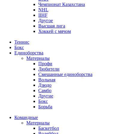
Чемпионат Казахстана
NHL
IIHF
Другое
Высшая лига
Хоккей с мячом
Теннис
Бокс
Единоборства
Материалы
Профи
Любители
Смешанные единоборства
Вольная
Дзюдо
Самбо
Другие
Бокс
Борьба
Командные
Материалы
Баскетбол
Волейбол