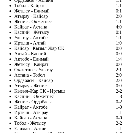
Ордабасы - Астана
1:1
Тобол - Кайрат
1:1
Жетысу - Елимай
0:1
Атырау - Кайсар
2:0
Женис - Окжетпес
1:1
Кайрат - Астана
4:0
Каспий - Жетысу
0:1
Улытау - Актобе
1:1
Иртыш - Алтай
1:0
Кайсар - Кызыл-Жар СК
0:0
Алтай - Каспий
0:0
Актобе - Елимай
1:4
Жетысу - Кайрат
0:0
Окжетпес - Улытау
2:1
Астана - Тобол
2:0
Ордабасы - Кайсар
2:0
Атырау - Женис
0:0
Кызыл-Жар СК - Иртыш
2-2
Каспий - Окжетпес
1-3
Женис - Ордабасы
0-2
Кайрат - Актобе
1-0
Иртыш - Атырау
1-1
Кайсар - Астана
0-0
Тобол - Жетысу
2-2
Елимай - Алтай
1-1