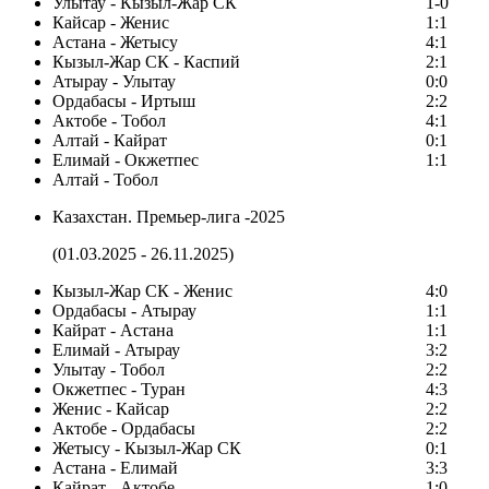
Улытау - Кызыл-Жар СК
1-0
Кайсар - Женис
1:1
Астана - Жетысу
4:1
Кызыл-Жар СК - Каспий
2:1
Атырау - Улытау
0:0
Ордабасы - Иртыш
2:2
Актобе - Тобол
4:1
Алтай - Кайрат
0:1
Елимай - Окжетпес
1:1
Алтай - Тобол
Казахстан. Премьер-лига -2025
(01.03.2025 - 26.11.2025)
Кызыл-Жар СК - Женис
4:0
Ордабасы - Атырау
1:1
Кайрат - Астана
1:1
Елимай - Атырау
3:2
Улытау - Тобол
2:2
Окжетпес - Туран
4:3
Женис - Кайсар
2:2
Актобе - Ордабасы
2:2
Жетысу - Кызыл-Жар СК
0:1
Астана - Елимай
3:3
Кайрат - Актобе
1:0