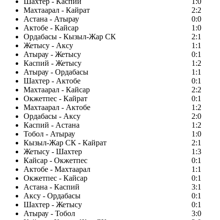
Шахтер - Каспий
1:0
Махтаарал - Кайрат
2:2
Астана - Атырау
0:0
Актобе - Кайсар
1:0
Ордабасы - Кызыл-Жар СК
2:1
Жетысу - Аксу
1:1
Атырау - Жетысу
0:1
Каспий - Жетысу
1:2
Атырау - Ордабасы
1:1
Шахтер - Актобе
0:1
Махтаарал - Кайсар
2:2
Окжетпес - Кайрат
0:1
Махтаарал - Актобе
1:2
Ордабасы - Аксу
2:0
Каспий - Астана
1:2
Тобол - Атырау
1:0
Кызыл-Жар СК - Кайрат
2:1
Жетысу - Шахтер
1:3
Кайсар - Окжетпес
0:1
Актобе - Махтаарал
1:1
Окжетпес - Кайсар
0:1
Астана - Каспий
3:1
Аксу - Ордабасы
0:1
Шахтер - Жетысу
0:1
Атырау - Тобол
3:0