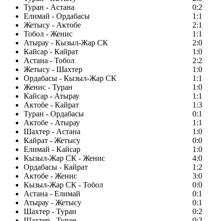
Туран - Астана
0:2
Елимай - Ордабасы
1:1
Жетысу - Актобе
2:1
Тобол - Женис
1:1
Атырау - Кызыл-Жар СК
2:0
Кайсар - Кайрат
1:0
Астана - Тобол
2:2
Жетысу - Шахтер
1:0
Ордабасы - Кызыл-Жар СК
1:1
Женис - Туран
1:0
Кайсар - Атырау
1:1
Актобе - Кайрат
1:3
Туран - Ордабасы
0:1
Актобе - Атырау
1:1
Шахтер - Астана
1:0
Кайрат - Жетысу
0:0
Елимай - Кайсар
1:0
Кызыл-Жар СК - Женис
4:0
Ордабасы - Кайрат
1:2
Актобе - Женис
3:0
Кызыл-Жар СК - Тобол
0:0
Астана - Елимай
0:1
Атырау - Жетысу
0:1
Шахтер - Туран
0:2
Шахтер - Туран
0:2