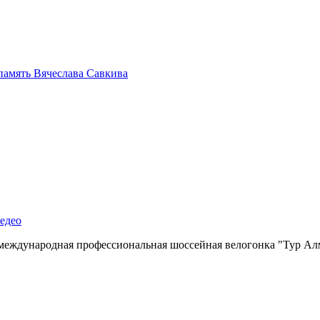
память Вячеслава Савкива
едео
ая международная профессиональная шоссейная велогонка "Тур А