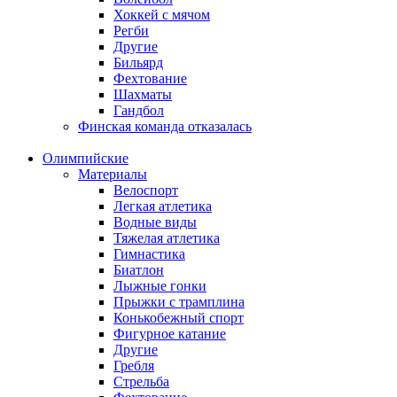
Хоккей с мячом
Регби
Другие
Бильярд
Фехтование
Шахматы
Гандбол
Финская команда отказалась
Олимпийские
Материалы
Велоспорт
Легкая атлетика
Водные виды
Тяжелая атлетика
Гимнастика
Биатлон
Лыжные гонки
Прыжки с трамплина
Конькобежный спорт
Фигурное катание
Другие
Гребля
Стрельба