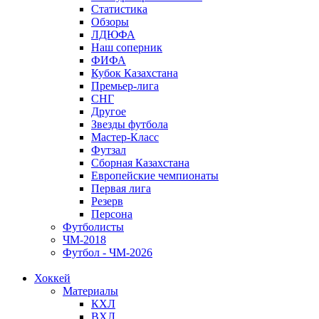
Статистика
Обзоры
ЛДЮФА
Наш соперник
ФИФА
Кубок Казахстана
Премьер-лига
СНГ
Другое
Звезды футбола
Мастер-Класс
Футзал
Сборная Казахстана
Европейские чемпионаты
Первая лига
Резерв
Персона
Футболисты
ЧМ-2018
Футбол - ЧМ-2026
Хоккей
Материалы
КХЛ
ВХЛ