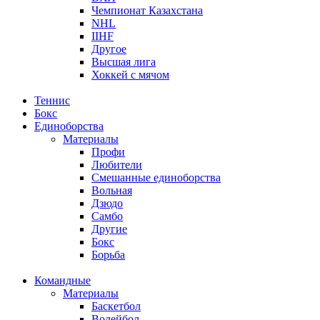
Чемпионат Казахстана
NHL
IIHF
Другое
Высшая лига
Хоккей с мячом
Теннис
Бокс
Единоборства
Материалы
Профи
Любители
Смешанные единоборства
Вольная
Дзюдо
Самбо
Другие
Бокс
Борьба
Командные
Материалы
Баскетбол
Волейбол